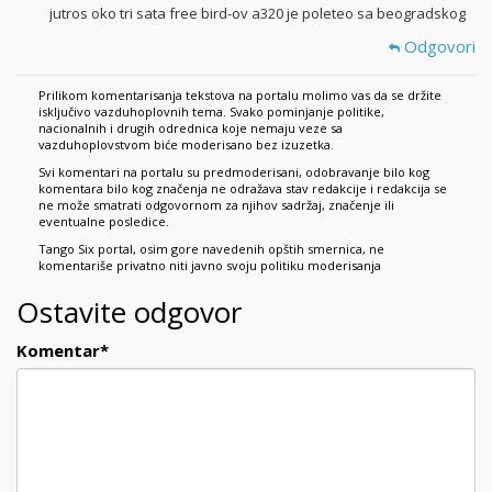
jutros oko tri sata free bird-ov a320 je poleteo sa beogradskog
Odgovori
Prilikom komentarisanja tekstova na portalu molimo vas da se držite
isključivo vazduhoplovnih tema. Svako pominjanje politike,
nacionalnih i drugih odrednica koje nemaju veze sa
vazduhoplovstvom biće moderisano bez izuzetka.
Svi komentari na portalu su predmoderisani, odobravanje bilo kog
komentara bilo kog značenja ne odražava stav redakcije i redakcija se
ne može smatrati odgovornom za njihov sadržaj, značenje ili
eventualne posledice.
Tango Six portal, osim gore navedenih opštih smernica, ne
komentariše privatno niti javno svoju politiku moderisanja
Ostavite odgovor
Komentar
*