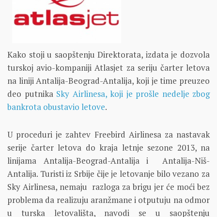
Kako stoji u saopštenju Direktorata, izdata je dozvola
turskoj avio-kompaniji Atlasjet za seriju čarter letova
na liniji Antalija-Beograd-Antalija, koji je time preuzeo
deo putnika
Sky Airlinesa, koji je prošle nedelje zbog
bankrota obustavio letove
.
U proceduri je zahtev Freebird Airlinesa za nastavak
serije čarter letova do kraja letnje sezone 2013, na
linijama Antalija-Beograd-Antalija i Antalija-Niš-
Antalija. Turisti iz Srbije čije je letovanje bilo vezano za
Sky Airlinesa, nemaju razloga za brigu jer će moći bez
problema da realizuju aranžmane i otputuju na odmor
u turska letovališta, navodi se u saopštenju