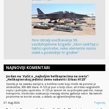
Novi detalji uvežbavanja 98.
vazduhoplovne brigade: „Novi sadržaji u
taktici upotrebe, neke elemente nismo
videli u poslednje tri godine“
NAJNOVIJI KOMENTARI
Jordan na: Vučić o „najboljim helikopterima na svetu“:
„Helikopterskoj jedinici ćemo nabaviti i Erbas H125“
Gazela je na zalasku karijere, a količina vode koju može da ponese je
simbolična, 300-600 litara. H-125 je pun o bolji izbor, ali treba razgraničiti
vojnu i policijsku upotrebu. H-125 je sasvim ok za policijske patrole, manje
transporte, medicisku evakuaciju manjeg obima, gašenje vatre. Na takvim
poslovima se koristi svuda, u skladu sa ograničenjima koja…
07. Aug 2026.
Pogledaj