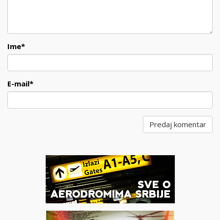
Ime
*
E-mail
*