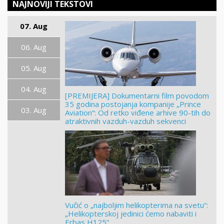
NAJNOVIJI TEKSTOVI
07. Aug
06. Aug
05. Aug
04. Aug
[PREMIJERA] Dokumentarni film povodom
35 godina postojanja kompanije „Prince
03. Aug
Aviation“: Od retko viđene arhive 90-tih do
atraktivnih vazduh-vazduh sekvenci
Vučić o „najboljim helikopterima na svetu“:
„Helikopterskoj jedinici ćemo nabaviti i
Erbas H125“