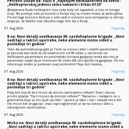
Petrovic Dusan na: Vučić o „najboljim helikopterima na svetu“:
„Helikopterskoj jedinici ćemo nabaviti i Erbas H125“
@dejanera Ruski helikopteri nisu nista bolji od zapadnih, a nisu ni mnogo
losiji. Ne postoje neki proizvodi iz Rusije koji su vredni muke sa sankcijama.
Pored toga koncern Airbuss u sebi sadrzi osnovne avio kompanije iz istorije
avijacije, sa daleko vise iskustva nego bilo sta u Rusiji.
07. Aug 2026.
Pogledaj
B na: Novi detalji uvežbavanja 98. vazduhoplovne brigade: „Novi
sadržaji u taktici upotrebe, neke elemente nismo videli u
poslednje tri godine“
Tako da automatizacija gde je Tenk na osnovu slike i ostalih parametara
prepoznat kao tenk sa verovatnocom od 98 odsto u zavisnosti od
definisanih parametara on automatski izvrsava gadjanje tenka ako mu je
parametar zadat da je minimum 90 odsto (98 utvrdjenih) za gadjanje. Pa me
interesuje koliko je podesen ovaj konkretno? Nije slot masina…
07. Aug 2026.
Pogledaj
B na: Novi detalji uvežbavanja 98. vazduhoplovne brigade: „Novi
sadržaji u taktici upotrebe, neke elemente nismo videli u
poslednje tri godine“
Pitaj bilo koji AI da li moze da donosi samostalno odluke? Znaci ukucaj
prosto pitanje "Da li mozes da donosis odluke?" "Naravno, i nadajmo se u
granicama koje su mu ljudi zacrtali." upravo je tako i nije i nikada nece biti
niti moze biti drugacije. znaci isporogramiran je da na osnovu slike u
odredjenim okolnostima…
07. Aug 2026.
Pogledaj
Micko na: Novi detalji uvežbavanja 98. vazduhoplovne brigade:
„Novi sadržaji u taktici upotrebe, neke elemente nismo videli u