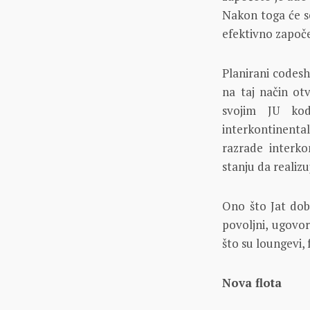
Nakon toga će se
efektivno započe
Planirani codesh
na taj način ot
svojim JU ko
interkontinenta
razrade interko
stanju da realizu
Ono što Jat dob
povoljni, ugovor
što su loungevi, 
Nova flota