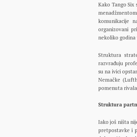
Kako Tango Six 
menadžmentom n
komunikacije n
organizovani pr
nekoliko godina 
Struktura strat
razvrađuju profe
su na ivici opsta
Nemačke (Luftha
pomenuta rivala 
Struktura part
Iako još ništa n
pretpostavke i 