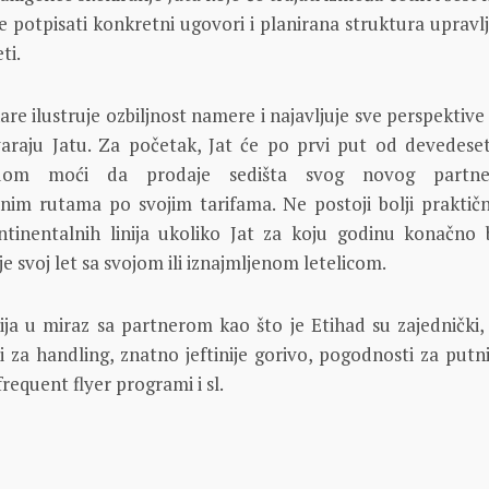
 potpisati konkretni ugovori i planirana struktura upravlj
ti.
are ilustruje ozbiljnost namere i najavljuje sve perspektive
varaju Jatu. Za početak, Jat će po prvi put od devedese
dom moći da prodaje sedišta svog novog partn
lnim rutama po svojim tarifama. Ne postoji bolji praktičn
ntinentalnih linija ukoliko Jat za koju godinu konačno
je svoj let sa svojom ili iznajmljenom letelicom.
ija u miraz sa partnerom kao što je Etihad su zajednički
i za handling, znatno jeftinije gorivo, pogodnosti za putn
frequent flyer programi i sl.