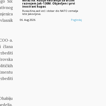
Miraž na: Rusija nastavlja sa brzim
ngo Six
razvojem Jak-130M: Objavljen i prvi
inostrani kupac
ativnog
Rusia,Kina,sad već i dobar dio NATO zemalja
njenica
lete Jakovljeva.
vlasnik
06. Aug 2026.
Pogledaj
COO-a.
i člana
ezbediti
drovska
litičkih
žmentu
zbediti
Dhabiju
nedelja.