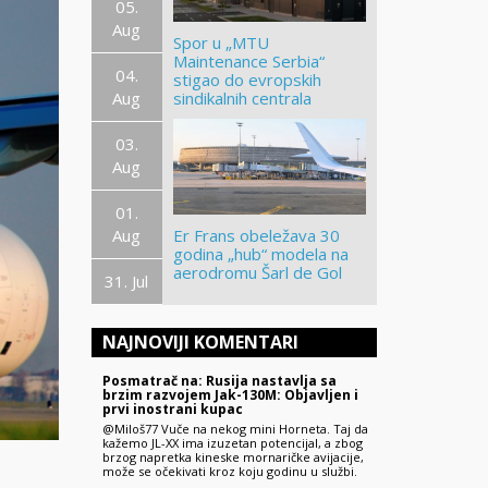
05.
Aug
Spor u „MTU
Maintenance Serbia“
04.
stigao do evropskih
Aug
sindikalnih centrala
03.
Aug
01.
Aug
Er Frans obeležava 30
godina „hub“ modela na
aerodromu Šarl de Gol
31. Jul
NAJNOVIJI KOMENTARI
Posmatrač na: Rusija nastavlja sa
brzim razvojem Jak-130M: Objavljen i
prvi inostrani kupac
@Miloš77 Vuče na nekog mini Horneta. Taj da
kažemo JL-XX ima izuzetan potencijal, a zbog
brzog napretka kineske mornaričke avijacije,
može se očekivati kroz koju godinu u službi.