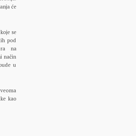
anja će
 koje se
tih pod
era na
i način
 bude u
, veoma
ike kao