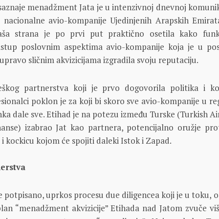
saznaje menadžment Jata je u intenzivnoj dnevnoj komunika
acionalne avio-kompanije Ujedinjenih Arapskih Emirata
aša strana je po prvi put praktično osetila kako funk
istup poslovnim aspektima avio-kompanije koja je u pos
upravo sličnim akvizicijama izgradila svoju reputaciju.
eškog partnerstva koji je prvo dogovorila politika i ko
sionalci poklon je za koji bi skoro sve avio-kompanije u reg
nka dale sve. Etihad je na potezu između Turske (Turkish Air
nse) izabrao Jat kao partnera, potencijalno oružje pro
i kockicu kojom će spojiti daleki Istok i Zapad.
nerstva
ije potpisano, uprkos procesu due diligencea koji je u toku,
plan “menadžment akvizicije” Etihada nad Jatom zvuče vi