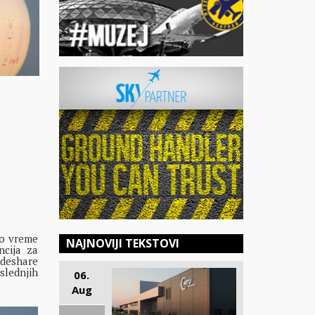
to vreme
NAJNOVIJI TEKSTOVI
ncija za
deshare
lednjih
06.
Aug