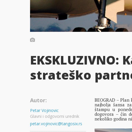
EKSKLUZIVNO: Ka
strateško partne
Autor:
BEOGRAD – Plan ko
najbolja šansa za
štampu u ponedel
Petar Vojinovic
dogovora – čin d
Glavni i odgovorni urednik
nekoliko godina ni
petar.vojinovic@tangosix.rs