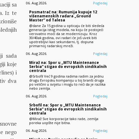
06. Aug 2026.
Pogledaj
ciji sa
Posmatrač na: Rumunija kupuje 12
. Iz te
višenamenskih radara „Ground
Master“ od Talesa
cioniše
@dane Za 15 godina u opticaju će biti sledeća
lednjih
generacija istog modela, na koju će postojeći
verovatno moći da se modernizuju. Kroz
30/40ak godina, ovi radari će još uvek biti
upotrebljivi kao sekundarni, tj. dopuna
primarnoj radarskoj mreži.
06. Aug 2026.
Pogledaj
ji sada
Miraž na: Spor u „MTU Maintenance
iji koje
Serbia“ stigao do evropskih sindikalnih
centrala
lines) i
@Srbofil Već 9 godina radima radim za jednu
tiv dva
drugu Evropsku kompaniju u toj branši druga
po veličini u svijetu i mogu to reći da je razlika
nebo zemlja.
06. Aug 2026.
Pogledaj
Srbofil na: Spor u „MTU Maintenance
Serbia“ stigao do evropskih sindikalnih
centrala
@Miraž Sve korporacije tako rade, zemlja
 osnovne
poreka uopšte nije bitna.
06. Aug 2026.
Pogledaj
še nego