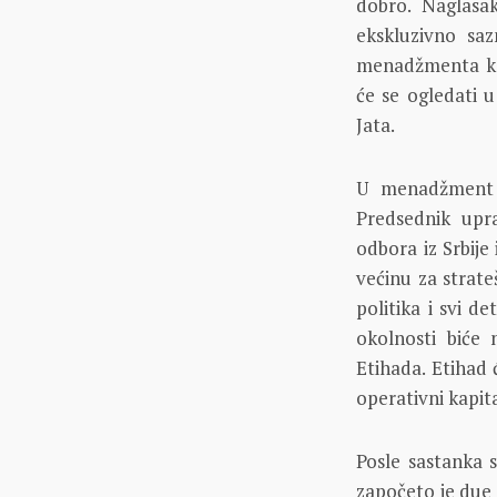
dobro. Naglasa
ekskluzivno saz
menadžmenta koj
će se ogledati u
Jata.
U menadžment 
Predsednik upra
odbora iz Srbije
većinu za strat
politika i svi de
okolnosti bić
Etihada. Etihad
operativni kapit
Posle sastanka 
započeto je due d