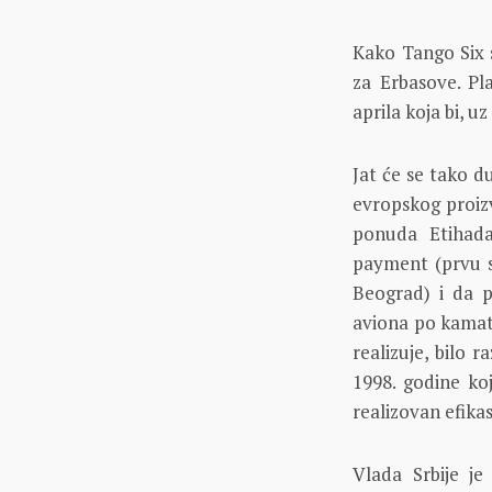
Kako Tango Six s
za Erbasove. Pl
aprila koja bi, u
Jat će se tako d
evropskog proizv
ponuda Etihada
payment (prvu s
Beograd) i da p
aviona po kamatn
realizuje, bilo 
1998. godine ko
realizovan efikasn
Vlada Srbije j