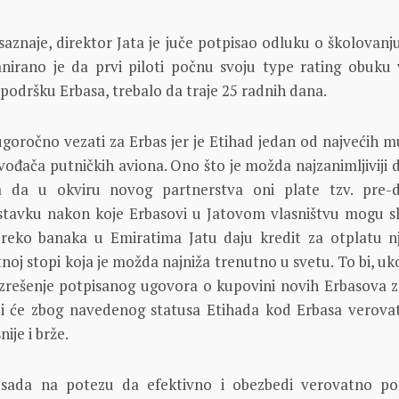
aznaje, direktor Jata je juče potpisao odluku o školovanju
anirano je da prvi piloti počnu svoju type rating obuku 
z podršku Erbasa, trebalo da traje 25 radnih dana.
ugoročno vezati za Erbas jer je Etihad jedan od najvećih mu
ođača putničkih aviona. Ono što je možda najzanimljiviji de
 da u okviru novog partnerstva oni plate tzv. pre-d
tavku nakon koje Erbasovi u Jatovom vlasništvu mogu sl
reko banaka u Emiratima Jatu daju kredit za otplatu n
oj stopi koja je možda najniža trenutno u svetu. To bi, uko
razrešenje potpisanog ugovora o kupovini novih Erbasova za
ji će zbog navedenog statusa Etihada kod Erbasa verovat
ije i brže.
e sada na potezu da efektivno i obezbedi verovatno po