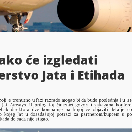
ko će izgledati
rstvo Jata i Etihada
ji je trenutno u fazi razrade mogao bi da bude poslednja i u is
 Jat Airways. U prilog toj činjenici govori i zakazana konfere
jak direktora dve kompanije na kojoj će objaviti detalje co
o kojeg Jat u dosadašnjoj potrazi za partnerom/kupcem u pos
kada do sada nije stigao.