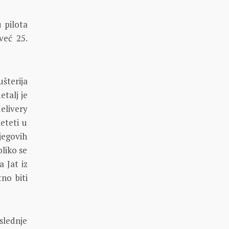
 pilota
već 25.
šterija
talj je
elivery
eteti u
jegovih
liko se
 Jat iz
no biti
slednje