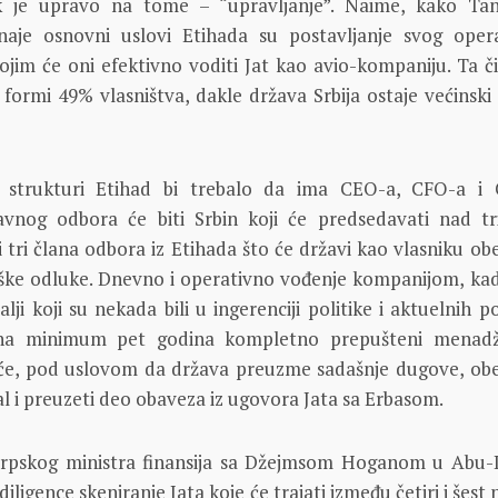
k je upravo na tome – “upravljanje”. Naime, kako Ta
naje osnovni uslovi Etihada su postavljanje svog oper
im će oni efektivno voditi Jat kao avio-kompaniju. Ta či
 formi 49% vlasništva, dakle država Srbija ostaje većinski 
strukturi Etihad bi trebalo da ima CEO-a, CFO-a i 
vnog odbora će biti Srbin koji će predsedavati nad tr
 i tri člana odbora iz Etihada što će državi kao vlasniku ob
eške odluke. Dnevno i operativno vođenje kompanijom, ka
talji koji su nekada bili u ingerenciji politike i aktuelnih po
e na minimum pet godina kompletno prepušteni menad
 će, pod uslovom da država preuzme sadašnje dugove, obe
al i preuzeti deo obaveza iz ugovora Jata sa Erbasom.
srpskog ministra finansija sa Džejmsom Hoganom u Abu-
iligence skeniranje Jata koje će trajati između četiri i šest 