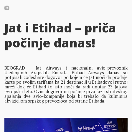
Jat i Etihad – priča
počinje danas!
BEOGRAD – Jat Airways i nacionalni avio-prevoznik
Ujedinjenih Arapskih Emirata Etihad Airways danas su
potpisali codeshare dogovor po kojem će Jat moći da prodaje
karte po svojim tarifama ka 21 destinaciji u Etihadovoj rutnoj
mreži dok će Etihad to isto moći da radi unutar 23 Jatova
evropska leta. Ovim dogovorom počinje prva faza strateškog
spajanja dve avio-kompanije koja bi trebalo da kulminira
akvizicijom srpskog prevozioca od strane Etihada.