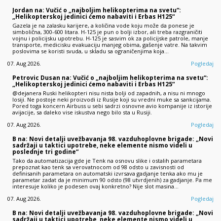
Jordan na: Vučić o „najboljim helikopterima na svetu“:
„Helikopterskoj jedinici ćemo nabaviti i Erbas H125“
Gazela je na zalasku karijere, a količina vode koju može da ponese je
simbolična, 300-600 litara. H-125 je pun o bolji izbor, ali treba razgraničiti
vojnu i policijsku upotrebu. H-125 je sasvim ok za policijske patrole, manje
transporte, medicisku evakuaciju manjeg obima, gašenje vatre. Na takvim
poslovima se koristi svuda, u skladu sa ograničenjima koja…
07. Aug 2026.
Pogledaj
Petrovic Dusan na: Vučić o „najboljim helikopterima na svetu“:
„Helikopterskoj jedinici ćemo nabaviti i Erbas H125“
@dejanera Ruski helikopteri nisu nista bolji od zapadnih, a nisu ni mnogo
losiji. Ne postoje neki proizvodi iz Rusije koji su vredni muke sa sankcijama.
Pored toga koncern Airbuss u sebi sadrzi osnovne avio kompanije iz istorije
avijacije, sa daleko vise iskustva nego bilo sta u Rusiji.
07. Aug 2026.
Pogledaj
B na: Novi detalji uvežbavanja 98. vazduhoplovne brigade: „Novi
sadržaji u taktici upotrebe, neke elemente nismo videli u
poslednje tri godine“
Tako da automatizacija gde je Tenk na osnovu slike i ostalih parametara
prepoznat kao tenk sa verovatnocom od 98 odsto u zavisnosti od
definisanih parametara on automatski izvrsava gadjanje tenka ako mu je
parametar zadat da je minimum 90 odsto (98 utvrdjenih) za gadjanje. Pa me
interesuje koliko je podesen ovaj konkretno? Nije slot masina…
07. Aug 2026.
Pogledaj
B na: Novi detalji uvežbavanja 98. vazduhoplovne brigade: „Novi
sadržaji u taktici upotrebe, neke elemente nismo videli u