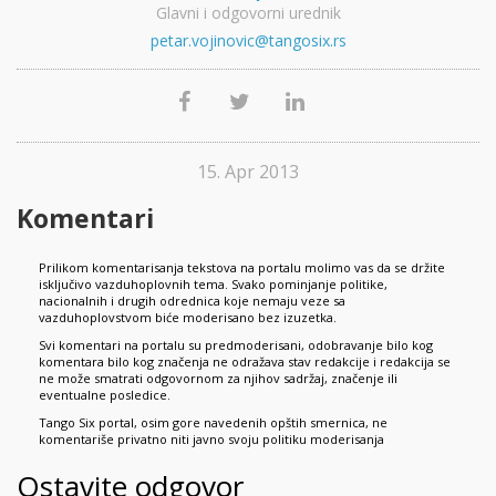
Glavni i odgovorni urednik
petar.vojinovic@tangosix.rs
15. Apr 2013
Komentari
Prilikom komentarisanja tekstova na portalu molimo vas da se držite
isključivo vazduhoplovnih tema. Svako pominjanje politike,
nacionalnih i drugih odrednica koje nemaju veze sa
vazduhoplovstvom biće moderisano bez izuzetka.
Svi komentari na portalu su predmoderisani, odobravanje bilo kog
komentara bilo kog značenja ne odražava stav redakcije i redakcija se
ne može smatrati odgovornom za njihov sadržaj, značenje ili
eventualne posledice.
Tango Six portal, osim gore navedenih opštih smernica, ne
komentariše privatno niti javno svoju politiku moderisanja
Ostavite odgovor