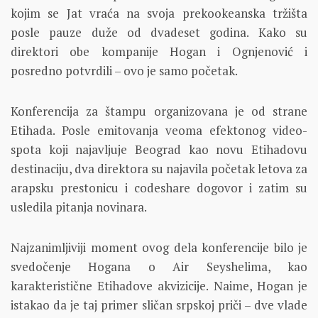
kojim se Jat vraća na svoja prekookeanska tržišta
posle pauze duže od dvadeset godina. Kako su
direktori obe kompanije Hogan i Ognjenović i
posredno potvrdili – ovo je samo početak.
Konferencija za štampu organizovana je od strane
Etihada. Posle emitovanja veoma efektonog video-
spota koji najavljuje Beograd kao novu Etihadovu
destinaciju, dva direktora su najavila početak letova za
arapsku prestonicu i codeshare dogovor i zatim su
usledila pitanja novinara.
Najzanimljiviji moment ovog dela konferencije bilo je
svedočenje Hogana o Air Seyshelima, kao
karakteristične Etihadove akvizicije. Naime, Hogan je
istakao da je taj primer sličan srpskoj priči – dve vlade