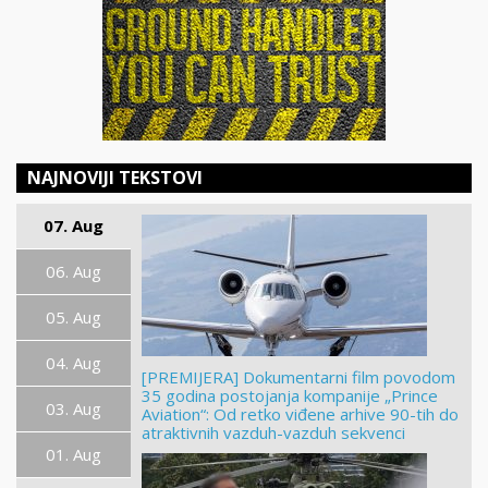
NAJNOVIJI TEKSTOVI
07. Aug
06. Aug
05. Aug
04. Aug
[PREMIJERA] Dokumentarni film povodom
35 godina postojanja kompanije „Prince
03. Aug
Aviation“: Od retko viđene arhive 90-tih do
atraktivnih vazduh-vazduh sekvenci
01. Aug