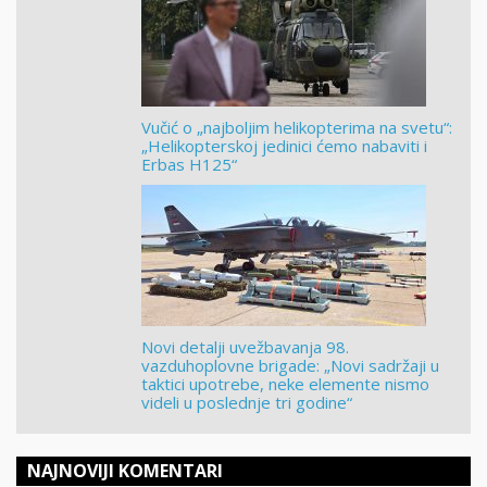
Vučić o „najboljim helikopterima na svetu“:
„Helikopterskoj jedinici ćemo nabaviti i
Erbas H125“
Novi detalji uvežbavanja 98.
vazduhoplovne brigade: „Novi sadržaji u
taktici upotrebe, neke elemente nismo
videli u poslednje tri godine“
NAJNOVIJI KOMENTARI