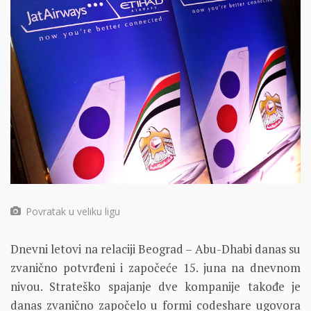
Povratak u veliku ligu
Dnevni letovi na relaciji Beograd – Abu-Dhabi danas su
zvanično potvrđeni i započeće 15. juna na dnevnom
nivou. Strateško spajanje dve kompanije takođe je
danas zvanično započelo u formi codeshare ugovora