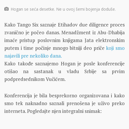
Hogan se seća desetke. Ne u ovoj šemi bojenja doduše.
Kako Tango Six saznaje Etihadov due diligence proces
zvanično je počeo danas. Menadžment iz Abu-Dhabija
imaće pristup poslovnim knjigama Jata elektronskim
putem i time počinje mnogo bitniji deo priče
koji smo
najavili pre nekoliko dana.
Kako takođe saznajemo Hogan je posle konferencije
otišao na sastanak u vladu Srbije sa prvim
podpredsednikom Vučićem.
Konferencija je bila besprekorno organizovana i kako
smo tek naknadno saznali prenošena je uživo preko
interneta. Pogledajte njen integralni snimak: