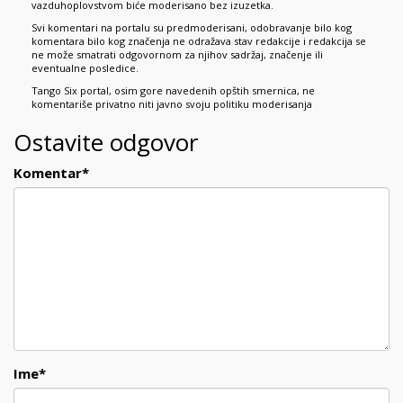
vazduhoplovstvom biće moderisano bez izuzetka.
Svi komentari na portalu su predmoderisani, odobravanje bilo kog
komentara bilo kog značenja ne odražava stav redakcije i redakcija se
ne može smatrati odgovornom za njihov sadržaj, značenje ili
eventualne posledice.
Tango Six portal, osim gore navedenih opštih smernica, ne
komentariše privatno niti javno svoju politiku moderisanja
Ostavite odgovor
Komentar
*
Ime
*