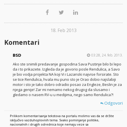
18. Feb 2013
Komentari
BSD
03:28, 24. feb. 2013.
Ako ste snimili predavanje gospodina Sava Pustinje bilo bi lepo
da i to prikazete. Izgleda da je govorio posle Rendulica, a Savo
je bio vodja projekta NA koji Vi i Lazanski najvise forsirate. Sto
se tice Rendulica, hvala mu puno sto je Orao dobio najslabiji
motor i sto je tako dobro odradio posao za Engleze, Beslin je za
njega genije! Zar mi nemamo nekog drugog da slusamo i
gledamo o nasem RV-u u medijima, nego samo Rendulica?!
Odgovori
Prilikom komentarisanja tekstova na portalu molimo vas da se držite
isključivo vazduhoplovnih tema. Svako pominjanje politike,
nacionalnih i drugih odrednica koje nemaju veze sa