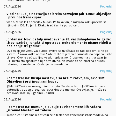
07. Aug 2026.
Pogledaj
Vlad na: Rusija nastavlja sa brzim razvojem Jak-130M: Objavljen
i prvi inostrani kupac
Vlado, Misliš la Leonardov M-346? Pa taj avion je razvijao Yak uporedo sa
njihovim 130. Tu je i L-15 ako treći član te porodice...
07. Aug 2026.
Pogledaj
Jordan na: Novi detalji uvežbavanja 98. vazduhoplovne brigade:
„Novi sadržaji u taktici upotrebe, neke elemente nismo videli u
poslednje tri godine“
Ovo su sjajne vesti. Vazduhoplovstvo se uvežbava da radi kao tim, a ne po
sistemu "svaka vaška obaška" gde različite jedinice samostalno napadaju iste
ciljeve. Ovo je već ozbiljno vazduhoplovstvo. Druga veoma bitna stvar je
C4I, nešto što apsolutno nije atraktivno. Ne može da se izloži na prikazu
tehnike, ne može da učestvuje na paradama.…
07. Aug 2026.
Pogledaj
Posmatrač na: Rusija nastavlja sa brzim razvojem Jak-130M:
Objavljen i prvi inostrani kupac
@Miloš77 Vuče na nekog mini Horneta. Taj da kažemo JL-XX ima izuzetan
potencijal, a zbog brzog napretka kineske mornaričke avijacije, može se
očekivati kroz koju godinu u službi.
06. Aug 2026.
Pogledaj
Posmatrač na: Rumunija kupuje 12 višenamenskih radara
„Ground Master“ od Talesa
@dane Za 15 godina u opticaju će biti sledeća generacija istog modela, na