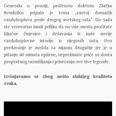
Generalu u penziji, profesoru doktoru Zlatku
Renduliću pripala je tema „razvoj domaćih
vazduhoplova posle drugog svetskog rata“. Do sada
ste verovatno imali priliku da na više mesta pročitate
ključne činjenice i dešavanja iz naše novije
vazduhoplovne istorije iz njegovih usta. Ovo
predavanje je možda za nijansu drugačije jer je u
pitanju 40 minuta opširne, neprekinute priče uz dosta
propratnog razmišljanja i prisećanja ove žive legende.
Izvinjavamo se zbog nešto slabijeg kvaliteta
zvuka.