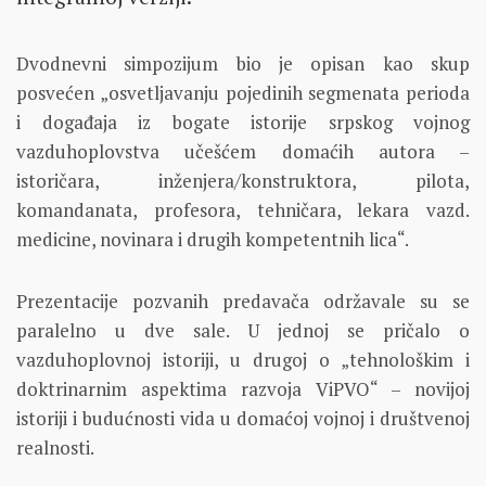
Dvodnevni simpozijum bio je opisan kao skup
posvećen „osvetljavanju pojedinih segmenata perioda
i događaja iz bogate istorije srpskog vojnog
vazduhoplovstva učešćem domaćih autora –
istoričara, inženjera/konstruktora, pilota,
komandanata, profesora, tehničara, lekara vazd.
medicine, novinara i drugih kompetentnih lica“.
Prezentacije pozvanih predavača održavale su se
paralelno u dve sale. U jednoj se pričalo o
vazduhoplovnoj istoriji, u drugoj o „tehnološkim i
doktrinarnim aspektima razvoja ViPVO“ – novijoj
istoriji i budućnosti vida u domaćoj vojnoj i društvenoj
realnosti.