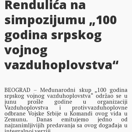
Rendulića na
simpozijumu „100
godina srpskog
vojnog
vazduhoplovstva“
BEOGRAD – Međunarodni skup „100 godina
srpskog vojnog vazduhoplovstva“ održao se u
junu prošle godine u organizaciji
Vazduhoplovstva i protivvazduhoplovne
odbrane Vojske Srbije u Komandi ovog vida u
Zemunu. Danas emitujemo jedno od
najzanimljivijih predavanja sa ovog događaja u
integralnoj verziji.