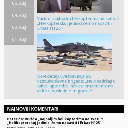
05. Aug
04. Aug
Vučić o „najboljim helikopterima na svetu“:
„Helikopterskoj jedinici ćemo nabaviti i
03. Aug
Erbas H125“
01. Aug
Novi detalji uvežbavanja 98.
vazduhoplovne brigade: „Novi sadržaji u
taktici upotrebe, neke elemente nismo
videli u poslednje tri godine“
NAJNOVIJI KOMENTARI
Petar na: Vučić o „najboljim helikopterima na svetu“:
„Helikopterskoj jedinici ćemo nabaviti i Erbas H125“
Bravo Vučiću ,tako se voli Srbija.