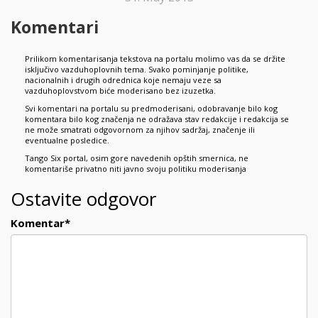
Komentari
Prilikom komentarisanja tekstova na portalu molimo vas da se držite
isključivo vazduhoplovnih tema. Svako pominjanje politike,
nacionalnih i drugih odrednica koje nemaju veze sa
vazduhoplovstvom biće moderisano bez izuzetka.
Svi komentari na portalu su predmoderisani, odobravanje bilo kog
komentara bilo kog značenja ne odražava stav redakcije i redakcija se
ne može smatrati odgovornom za njihov sadržaj, značenje ili
eventualne posledice.
Tango Six portal, osim gore navedenih opštih smernica, ne
komentariše privatno niti javno svoju politiku moderisanja
Ostavite odgovor
Komentar
*