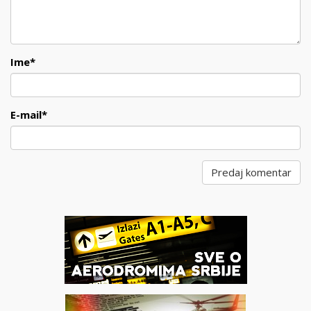
Ime
*
E-mail
*