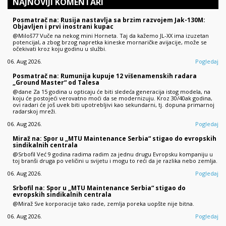
NAJNOVIJI KOMENTARI
Posmatrač na: Rusija nastavlja sa brzim razvojem Jak-130M:
Objavljen i prvi inostrani kupac
@Miloš77 Vuče na nekog mini Horneta. Taj da kažemo JL-XX ima izuzetan
potencijal, a zbog brzog napretka kineske mornaričke avijacije, može se
očekivati kroz koju godinu u službi.
06. Aug 2026.
Pogledaj
Posmatrač na: Rumunija kupuje 12 višenamenskih radara
„Ground Master“ od Talesa
@dane Za 15 godina u opticaju će biti sledeća generacija istog modela, na
koju će postojeći verovatno moći da se modernizuju. Kroz 30/40ak godina,
ovi radari će još uvek biti upotrebljivi kao sekundarni, tj. dopuna primarnoj
radarskoj mreži.
06. Aug 2026.
Pogledaj
Miraž na: Spor u „MTU Maintenance Serbia“ stigao do evropskih
sindikalnih centrala
@Srbofil Već 9 godina radima radim za jednu drugu Evropsku kompaniju u
toj branši druga po veličini u svijetu i mogu to reći da je razlika nebo zemlja.
06. Aug 2026.
Pogledaj
Srbofil na: Spor u „MTU Maintenance Serbia“ stigao do
evropskih sindikalnih centrala
@Miraž Sve korporacije tako rade, zemlja poreka uopšte nije bitna.
06. Aug 2026.
Pogledaj