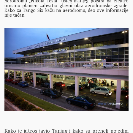
Aerodromu „Nikola Tesla“ usled manjeg požara na elektro
ormanu plamen zahvatio glavni ulaz aerodromske zgrade.
Kako za Tango Six kažu na aerodromu, deo ove informacije
nije tačan.
Kako je jutros javio Tanjug i kako su preneli pojedini