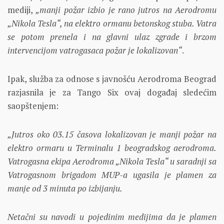
mediji,
„manji požar izbio je rano jutros na Aerodromu
„Nikola Tesla“, na elektro ormanu betonskog stuba. Vatra
se potom prenela i na glavni ulaz zgrade i brzom
intervencijom vatrogasaca požar je lokalizovan“
.
Ipak, služba za odnose s javnošću Aerodroma Beograd
razjasnila je za Tango Six ovaj događaj sledećim
saopštenjem:
„Jutros oko 03.15 časova lokalizovan je manji požar na
elektro ormaru u Terminalu 1 beogradskog aerodroma.
Vatrogasna ekipa Aerodroma „Nikola Tesla“ u saradnji sa
Vatrogasnom brigadom MUP-a ugasila je plamen za
manje od 3 minuta po izbijanju.
Netačni su navodi u pojedinim medijima da je plamen