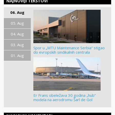
NAJNOVIJI TEKSTOVI
06. Aug
05. Aug
04. Aug
03. Aug
Spor u „MTU Maintenance Serbia“ stigao
do evropskih sindikalnih centrala
01. Aug
Er Frans obeležava 30 godina „hub“
modela na aerodromu Šarl de Gol