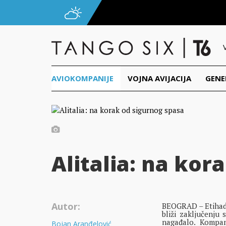
AVIOKOMPANIJE
VOJNA AVIJACIJA
GENE
Alitalia: na kor
Autor:
BEOGRAD – Etihad A
bliži zaključenju
nagađalo. Kompan
Bojan Aranđelović