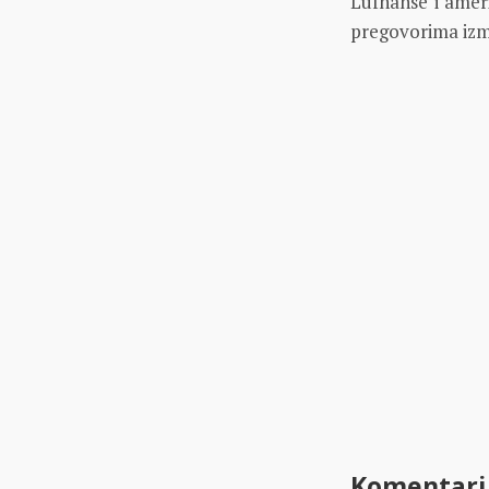
Lufhanse i amer
pregovorima izme
Komentari