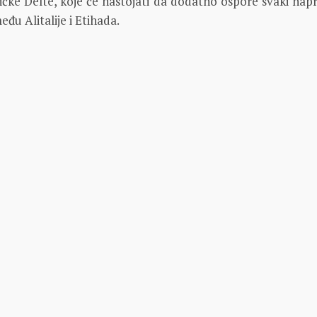
ičke Delte, koje će nastojati da dodatno ospore svaki nap
đu Alitalije i Etihada.