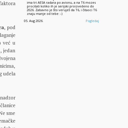
 faktora
ima tri AESA radara po avionu, a na T6 mozes
procitati koliko ih je serijski proizvedeno do
2026. Zabavno je što veruješ da T6, i čitaoci T6
znaju manje od tebe :-)
05. Aug 2026.
Pogledaj
ra
, pod
laganje
) već u
, jedan
dvojena
nicima,
g udela
 nadzor
članice
 Ne sme
nemačke