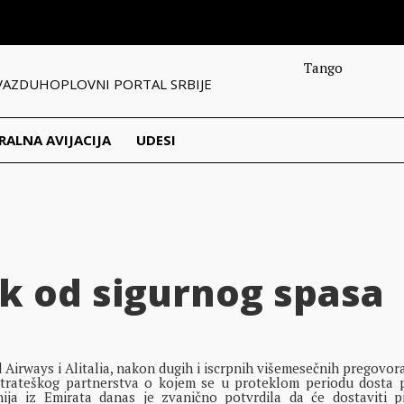
Tango
VAZDUHOPLOVNI PORTAL SRBIJE
RALNA AVIJACIJA
UDESI
ak od sigurnog spasa
irways i Alitalia, nakon dugih i iscrpnih višemesečnih pregovora
 strateškog partnerstva o kojem se u proteklom periodu dosta p
ija iz Emirata danas je zvanično potvrdila da će dostaviti 