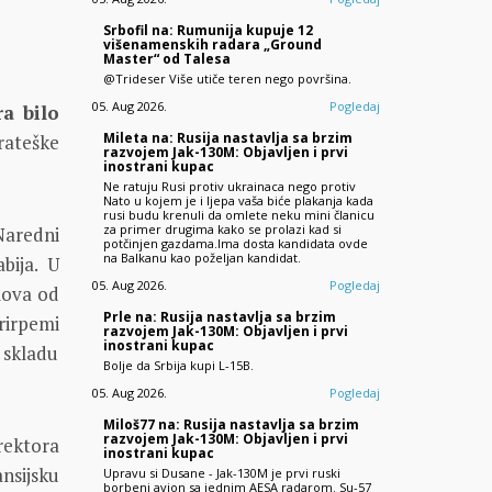
Srbofil na: Rumunija kupuje 12
višenamenskih radara „Ground
Master“ od Talesa
@Trideser Više utiče teren nego površina.
05. Aug 2026.
Pogledaj
ra bilo
Mileta na: Rusija nastavlja sa brzim
trateške
razvojem Jak-130M: Objavljen i prvi
inostrani kupac
Ne ratuju Rusi protiv ukrainaca nego protiv
Nato u kojem je i ljepa vaša biće plakanja kada
rusi budu krenuli da omlete neku mini članicu
za primer drugima kako se prolazi kad si
Naredni
potčinjen gazdama.Ima dosta kandidata ovde
na Balkanu kao poželjan kandidat.
bija. U
05. Aug 2026.
Pogledaj
lova od
Prle na: Rusija nastavlja sa brzim
rirpemi
razvojem Jak-130M: Objavljen i prvi
inostrani kupac
 skladu
Bolje da Srbija kupi L-15B.
05. Aug 2026.
Pogledaj
Miloš77 na: Rusija nastavlja sa brzim
razvojem Jak-130M: Objavljen i prvi
rektora
inostrani kupac
ansijsku
Upravu si Dusane - Jak-130M je prvi ruski
borbeni avion sa jednim AESA radarom. Su-57