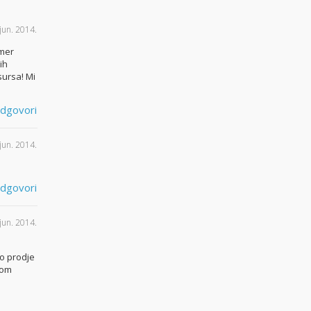
 jun. 2014.
imer
ih
sursa! Mi
dgovori
 jun. 2014.
dgovori
 jun. 2014.
.
vo prodje
nom