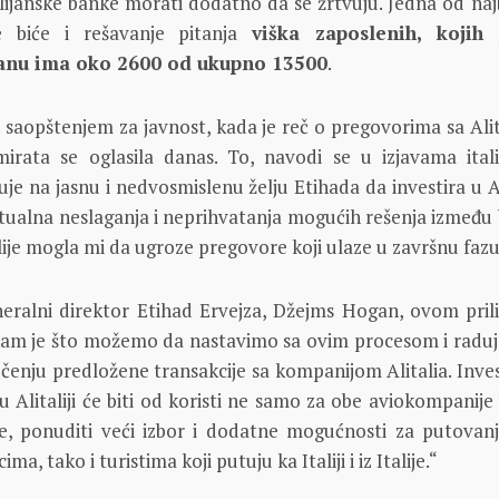
alijanske banke morati dodatno da se žrtvuju. Jedna od najb
e biće i rešavanje pitanja
viška zaposlenih, kojih
anu ima oko 2600 od ukupno 13500
.
saopštenjem za javnost, kada je reč o pregovorima sa Alit
irata se oglasila danas. To, navodi se u izjavama itali
uje na jasnu i nedvosmislenu želju Etihada da investira u Al
ntualna neslaganja i neprihvatanja mogućih rešenja između
alije mogla mi da ugroze pregovore koji ulaze u završnu fazu
neralni direktor Etihad Ervejza, Džejms Hogan, ovom pril
 nam je što možemo da nastavimo sa ovim procesom i radu
enju predložene transakcije sa kompanijom Alitalia. Invest
 Alitaliji će biti od koristi ne samo za obe aviokompanije 
ije, ponuditi veći izbor i dodatne mogućnosti za putovan
a, tako i turistima koji putuju ka Italiji i iz Italije.“