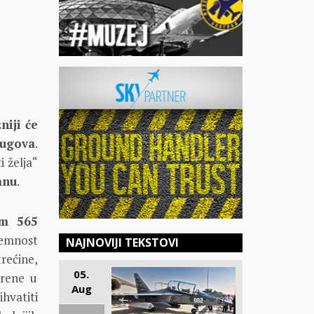
niji će
dugova
.
i želja“
anu
.
om 565
premnost
NAJNOVIJI TEKSTOVI
rećine,
05.
orene u
Aug
ihvatiti