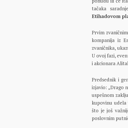
ponudu ili će it
tačaka saradnj
Etihadovom pl
Prvim zvaničnim 
kompanija iz Em
zvaničnika, ukaz
U ovoj fazi, eve
i akcionara Alit
Predsednik i ge
izjavio: „Drago
uspešnom zaključ
kupovinu udela u
što je još važn
poslovnim putnicim