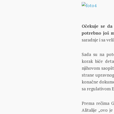
Očekuje se da 
potrebno još 
saradnje i sa ve
Sada su na pote
korak biće deta
njihovom saopšte
strane upravnog 
konačne dokument
sa regulativom E
Prema rečima Ga
Alitalije „ovo je