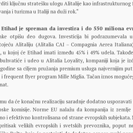
rditi ključnu stratešku ulogu Alitalije kao infrastrukturnog
anja i turizma u Italiji na duži rok.“
,
Etihad je spreman da investira i do 550 miliona ev
ke otpišu deo dugova. Investicija bi podrazumevala u
ojeću Alitaliju (Alitalia CAI – Compagnia Aerea Italiana
 u kojoj će Etihad imati između 45% i 49% udela. Takođe
obuhvatiće i udeo u Alitalia Loyality, kompaniji koja je iz
godine sa ciljem pružanja premium usluga najvernijim put
e i frequent flyer program Mille Miglia. Tačan iznos moguće
nat.
umu da će konačnu realizaciju saradnje dodatno usporavati
pske komisije. Norme EU nalažu da kompanija iz zemlje 
no i efektivno kontrolisana od strane evropskih subjekata.
 pritisak velikih evropskih i svetskih prevoznika, poput 