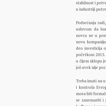
stabilnost i potv
u industriji putov
Podsećanja radi
uslovom da ban
novca ne u post
novu kompaniju,
deo investicija 
početkom 2013. 
u čijem sklopu j
još uvek nije poz
Treba imati na 
i kontrola Evro
mora biti formal
se zanemariti i