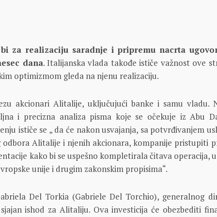
bi za realizaciju saradnje i pripremu nacrta ugovo
mesec dana
. Italijanska vlada takođe ističe važnost ove s
likim optimizmom gleda na njenu realizaciju.
zu akcionari Alitalije, uključujući banke i samu vladu. 
ljna i precizna analiza pisma koje se očekuje iz Abu Da
nju ističe se „ da će nakon usvajanja, sa potvrđivanjem us
odbora Alitalije i njenih akcionara, kompanije pristupiti p
acije kako bi se uspešno kompletirala čitava operacija, u
vropske unije i drugim zakonskim propisima“.
briela Del Torkia (Gabriele Del Torchio), generalnog di
 sjajan ishod za Alitaliju. Ova investicija će obezbediti fin