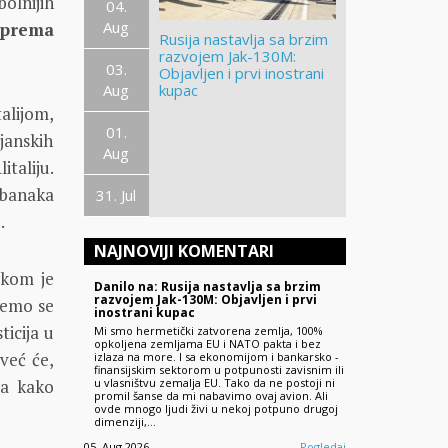
olnijih
04.
Aug
 prema
Rusija nastavlja sa brzim
razvojem Jak-130M:
03.
Objavljen i prvi inostrani
Aug
kupac
alijom,
01.
janskih
Aug
italiju.
 banaka
31. Jul
.
NAJNOVIJI KOMENTARI
ikom je
Danilo na: Rusija nastavlja sa brzim
razvojem Jak-130M: Objavljen i prvi
jemo se
inostrani kupac
icija u
Mi smo hermetički zatvorena zemlja, 100%
opkoljena zemljama EU i NATO pakta i bez
već će,
izlaza na more. I sa ekonomijom i bankarsko -
finansijskim sektorom u potpunosti zavisnim ili
u vlasništvu zemalja EU. Tako da ne postoji ni
ja kako
promil šanse da mi nabavimo ovaj avion. Ali
ovde mnogo ljudi živi u nekoj potpuno drugoj
dimenziji,…
05. Aug 2026.
Pogledaj