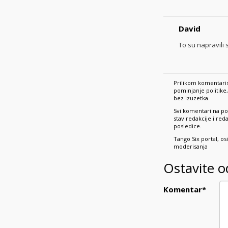
David
To su napravili
Prilikom komentaris
pominjanje politik
bez izuzetka.
Svi komentari na po
stav redakcije i re
posledice.
Tango Six portal, o
moderisanja
Ostavite 
Komentar
*