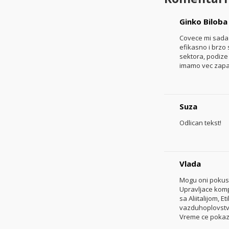
Ginko Biloba
Covece mi sada
efikasno i brzo 
sektora, podize
imamo vec zapaz
Suza
Odlican tekst!
Vlada
Mogu oni pokusa
Upravljace kompa
sa Aliitalijom,
vazduhoplovstv
Vreme ce pokazat