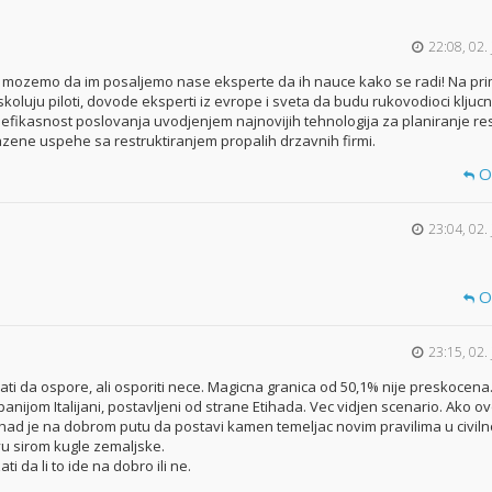
22:08, 02.
 mozemo da im posaljemo nase eksperte da ih nauce kako se radi! Na pr
skoluju piloti, dovode eksperti iz evrope i sveta da budu rukovodioci kljucn
 efikasnost poslovanja uvodjenjem najnovijih tehnologija za planiranje re
ene uspehe sa restruktiranjem propalih drzavnih firmi.
O
23:04, 02.
O
23:15, 02.
ti da ospore, ali osporiti nece. Magicna granica od 50,1% nije preskocena
nijom Italijani, postavljeni od strane Etihada. Vec vidjen scenario. Ako o
 Etihad je na dobrom putu da postavi kamen temeljac novim pravilima u civil
u sirom kugle zemaljske.
i da li to ide na dobro ili ne.