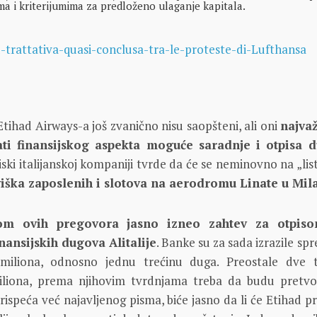
ma i kriterijumima za predloženo ulaganje kapitala.
 Etihad Airways-a još zvanično nisu saopšteni, ali oni
najvaž
ati finansijskog aspekta moguće saradnje i otpisa 
iski italijanskoj kompaniji tvrde da će se neminovno na „list
iška zaposlenih i slotova na aerodromu Linate u Mil
kom ovih pregovora jasno izneo zahtev za otpis
nansijskih dugova Alitalije
. Banke su za sada izrazile s
miliona, odnosno jednu trećinu duga. Preostale dve t
liona, prema njihovim tvrdnjama treba da budu pretv
rispeća već najavljenog pisma, biće jasno da li će Etihad pr