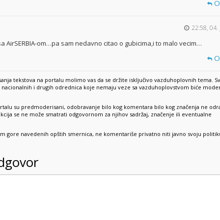
O
22:58, 04.
 sa AirSERBIA-om…pa sam nedavno citao o gubicima,i to malo vecim…
O
anja tekstova na portalu molimo vas da se držite isključivo vazduhoplovnih tema. S
e, nacionalnih i drugih odrednica koje nemaju veze sa vazduhoplovstvom biće mode
rtalu su predmoderisani, odobravanje bilo kog komentara bilo kog značenja ne odr
dakcija se ne može smatrati odgovornom za njihov sadržaj, značenje ili eventualne
sim gore navedenih opštih smernica, ne komentariše privatno niti javno svoju politik
odgovor