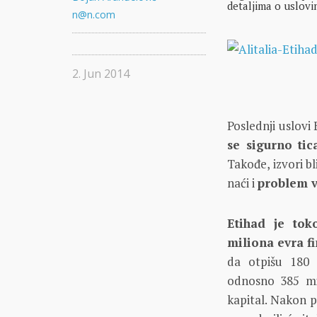
detaljima o uslovi
n@n.com
2. Jun 2014
Poslednji uslovi
se sigurno tic
Takođe, izvori bl
naći i
problem v
Etihad je to
miliona evra fi
da otpišu 180 
odnosno 385 mi
kapital. Nakon p