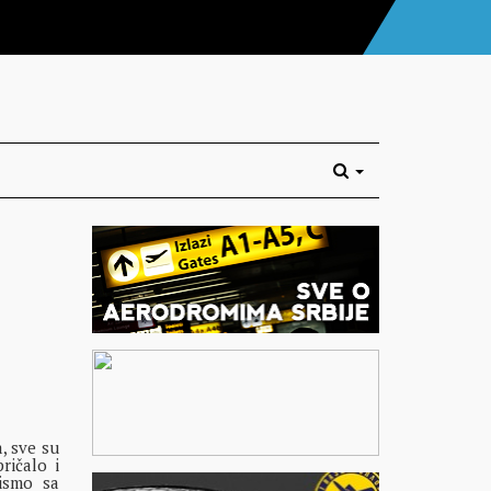
, sve su
ričalo i
pismo sa