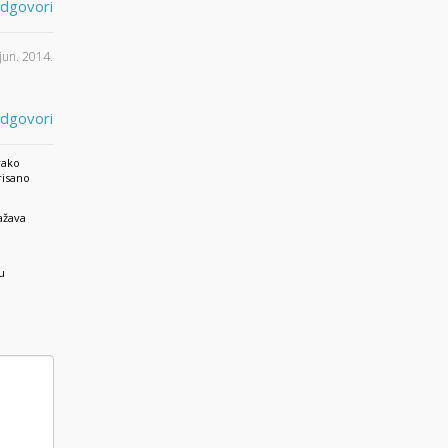
dgovori
 jun. 2014.
dgovori
vako
risano
ažava
u