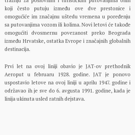
tražnju za poslovnim i turističkim putovanjima onih
koji često putuju između ove dve prestonice i
omogućiće im značajnu uštedu vremena u poređenju
sa putovanjima vozom ili kolima. Novi letovi će takođe
omogućiti dvosmernu povezanost preko Beograda
između Hrvatske, ostatka Evrope i značajnih globalnih
destinacija.
Prvi let na ovoj liniji obavio je JAT-ov prethodnik
Aeroput u februaru 1928. godine. JAT je ponovo
uspostavio letove na ovoj liniji u aprilu 1947. godine i
održavao ih je sve do 6. avgusta 1991. godine, kada je
linija ukinuta usled ratnih dejstava.