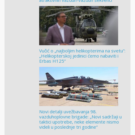
atraktivnih vazduh-vazduh sekvenci
Vučić o „najboljim helikopterima na svetu“:
„Helikopterskoj jedinici ćemo nabaviti i
Erbas H125“
Novi detalji uvežbavanja 98.
vazduhoplovne brigade: „Novi sadržaji u
taktici upotrebe, neke elemente nismo
videli u poslednje tri godine“