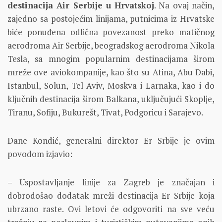
destinacija Air Serbije u Hrvatskoj
. Na ovaj način,
zajedno sa postojećim linijama, putnicima iz Hrvatske
biće ponuđena odlična povezanost preko matičnog
aerodroma Air Serbije, beogradskog aerodroma Nikola
Tesla, sa mnogim popularnim destinacijama širom
mreže ove aviokompanije, kao što su Atina, Abu Dabi,
Istanbul, Solun, Tel Aviv, Moskva i Larnaka, kao i do
ključnih destinacija širom Balkana, uključujući Skoplje,
Tiranu, Sofiju, Bukurešt, Tivat, Podgoricu i Sarajevo.
Dane Kondić, generalni direktor Er Srbije je ovim
povodom izjavio:
– Uspostavljanje linije za Zagreb je značajan i
dobrodošao dodatak mreži destinacija Er Srbije koja
ubrzano raste. Ovi letovi će odgovoriti na sve veću