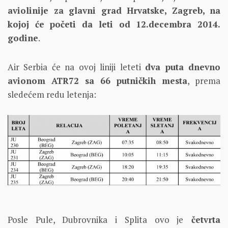
aviolinije za glavni grad Hrvatske, Zagreb, na
kojoj će početi da leti od 12.decembra 2014.
godine
.
Air Serbia će na ovoj liniji leteti
dva puta dnevno
avionom ATR72 sa 66 putničkih mesta
, prema
sledećem redu letenja:
Posle Pule, Dubrovnika i Splita ovo je
četvrta