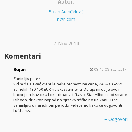
Autor:
Bojan Aranđelović
n@n.com
7. Nov 2014
Komentari
Bojan
08:46, 08. nov. 2014.
Zanimljiv potez…
Vidim da su već krenule neke promotivne cene, ZAG-BEG-SVO
za nekih 130-150 EUR na skyscanner-u. Deluje mi da je ovo i
bacanje rukavice u lice Lufthanzi i čitavoj Star Alliance od strane
Etihada, direktan napad na njihovo tržište na Balkanu. Biće
zanimljivo u narednom periodu, videćemo kako će odgovoriti
Lufthanza…
Odgovori