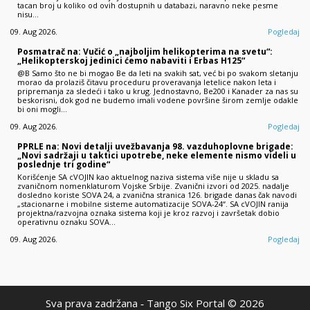
tacan broj u koliko od ovih dostupnih u databazi, naravno neke pesme
nisu…
09. Aug 2026.
Pogledaj
Posmatrač na: Vučić o „najboljim helikopterima na svetu“:
„Helikopterskoj jedinici ćemo nabaviti i Erbas H125“
@B Samo što ne bi mogao Be da leti na svakih sat, već bi po svakom sletanju
morao da prolaziš čitavu proceduru proveravanja letelice nakon leta i
pripremanja za sledeći i tako u krug. Jednostavno, Be200 i Kanader za nas su
beskorisni, dok god ne budemo imali vodene površine širom zemlje odakle
bi oni mogli…
09. Aug 2026.
Pogledaj
PPRLE na: Novi detalji uvežbavanja 98. vazduhoplovne brigade:
„Novi sadržaji u taktici upotrebe, neke elemente nismo videli u
poslednje tri godine“
Korišćenje SA cVOJIN kao aktuelnog naziva sistema više nije u skladu sa
zvaničnom nomenklaturom Vojske Srbije. Zvanični izvori od 2025. nadalje
dosledno koriste SOVA 24, a zvanična stranica 126. brigade danas čak navodi
„stacionarne i mobilne sisteme automatizacije SOVA-24“. SA cVOJIN ranija
projektna/razvojna oznaka sistema koji je kroz razvoj i završetak dobio
operativnu oznaku SOVA…
09. Aug 2026.
Pogledaj
Sva prava zadržana ‐ Tango Six Portal © 2026