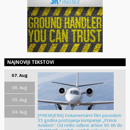
NAJNOVIJI TEKSTOVI
07. Aug
06. Aug
05. Aug
04. Aug
[PREMIJERA] Dokumentarni film povodom
35 godina postojanja kompanije „Prince
Aviation“: Od retko viđene arhive 90-tih do