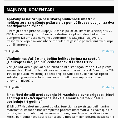
NAJNOVIJI KOMENTARI
Apokalipsa na: Srbija će u skoroj budućnosti imati 17
helikoptera za gašenje požara a uz pomoć Erbasa opciju i za dva
protivpožarna aviona
u zemlju pored piste se ukopaju 12 tanka po 20 000 litara na 3 relacije 4x 20
000 litara na svakoj pisti x 3 razlicite destinacije plus vodeni hidranti sa
pumpom 128 ampera na vojne aeodrome nis batajnica i ladjevci a u
trasportere vojnih aviona ubace modulari za gasenje pozara tankovi pumpe
od 128 ampera…
09. Aug 2026.
Pogledaj
Vladimir na: Vučić o „najboljim helikopterima na svetu“:
„Helikopterskoj jedinici ćemo nabaviti i Erbas H125“
Verujte kad vam dupe kaze, on nikad ne bi nista slagao, zar ne? Evo ja vam
kazem da su Rusi prvi lasirali coveka u svemir, da su pretekli Concord sa TU-
144, da je Buran kvalitetniji i bezbedniji od Satla i da su dan danas ispred
kolektivnog zapada sa hiperosnicnim projetktilima koje stancuju na
dnevnom nivou(i…
09. Aug 2026.
Pogledaj
B na: Novi detalji uvežbavanja 98. vazduhoplovne brigade: „Novi
sadržaji u taktici upotrebe, neke elemente nismo videli u
poslednje tri godine“
@ Milos77 Na zalost ne donosi odluke, funkcionise po strogo definisanim
matematickim modelima (kompletna poznata matematika iz citave ljudske
istorije, izuzetno obimna) beskonacno mnogo novih pesama ali zapravo
koristi bar jednu notu koja je koriscena u mozda milion pesama (izbacice ti i