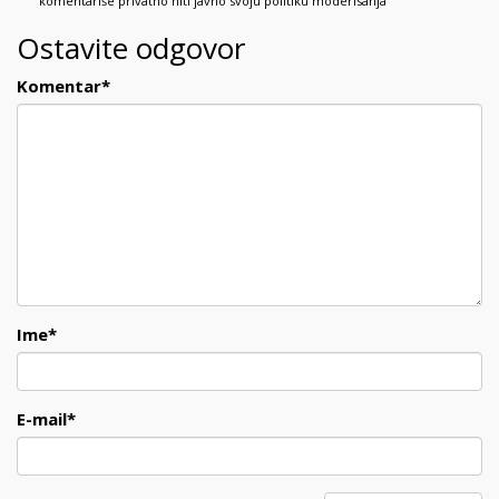
komentariše privatno niti javno svoju politiku moderisanja
Ostavite odgovor
Komentar
*
Ime
*
E-mail
*