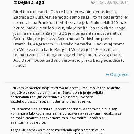
@DejanD_Bgd
11:51, 08. nov. 2014.
Direktno u meso LH. Ovo će biti interesantno jer recimo iz
Zagreba za Bukurešt se moglo samo sa LH i to ne baš jeftino jer
se moralo na Frankfurt ili Minhen a to je koštalo nekih 500tinak
evrića (Malev je otišao u aut, bilo je nešto i sa CSA ali da li toga
još ima ne znam). Za njih u ZG je interesantan možda i let za
Solun i Skoplje jer su za Solun morali Turkishem preko
Istambula, Aegeanom ili LH preko Nemačke . Sad i ovaj promo
za Moskvu cena karte Beograd Moskva je 149E što znači u
promou vam je let Beograd Zagreb besplatan. Iz Zagreba za
Abu Dabi ili Dubai sad vrlo verovatno preko Beograda. Biće tu
svašta!
Odgovori
Prilikom komentarisanja tekstova na portalu molimo vas da se držite
isključivo vazduhoplovnih tema. Svako pominjanje politike,
nacionalnih i drugih odrednica koje nemaju veze sa
vazduhoplovstvom biće moderisano bez izuzetka.
Svi komentari na portalu su predmoderisani, odobravanje bilo kog
komentara bilo kog značenja ne odražava stav redakcije i redakcija se
ne može smatrati odgovornom za njihov sadržaj, značenje ili
eventualne posledice.
Tango Six portal, osim gore navedenih opštih smernica, ne