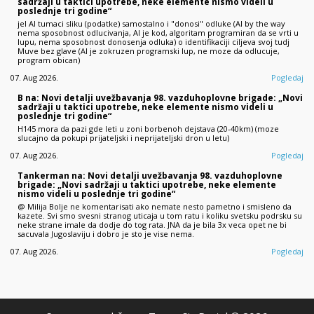
sadržaji u taktici upotrebe, neke elemente nismo videli u
poslednje tri godine“
jel AI tumaci sliku (podatke) samostalno i "donosi" odluke (AI by the way
nema sposobnost odlucivanja, AI je kod, algoritam programiran da se vrti u
lupu, nema sposobnost donosenja odluka) o identifikaciji ciljeva svoj tudj
Muve bez glave (AI je zokruzen programski lup, ne moze da odlucuje,
program obican)
07. Aug 2026.
Pogledaj
B na: Novi detalji uvežbavanja 98. vazduhoplovne brigade: „Novi
sadržaji u taktici upotrebe, neke elemente nismo videli u
poslednje tri godine“
H145 mora da pazi gde leti u zoni borbenoh dejstava (20-40km) (moze
slucajno da pokupi prijateljski i neprijateljski dron u letu)
07. Aug 2026.
Pogledaj
Tankerman na: Novi detalji uvežbavanja 98. vazduhoplovne
brigade: „Novi sadržaji u taktici upotrebe, neke elemente
nismo videli u poslednje tri godine“
@ Milija Bolje ne komentarisati ako nemate nesto pametno i smisleno da
kazete. Svi smo svesni stranog uticaja u tom ratu i koliku svetsku podrsku su
neke strane imale da dodje do tog rata. JNA da je bila 3x veca opet ne bi
sacuvala Jugoslaviju i dobro je sto je vise nema.
07. Aug 2026.
Pogledaj