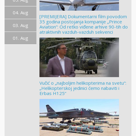
04. Aug
[PREMIJERA] Dokumentarni film povodom
35 godina postojanja kompanije „Prince
03. Aug
Aviation“: Od retko viđene arhive 90-tih do
atraktivnih vazduh-vazduh sekvenci
01. Aug
Vučić o „najboljim helikopterima na svetu“:
„Helikopterskoj jedinici ćemo nabaviti i
Erbas H125“