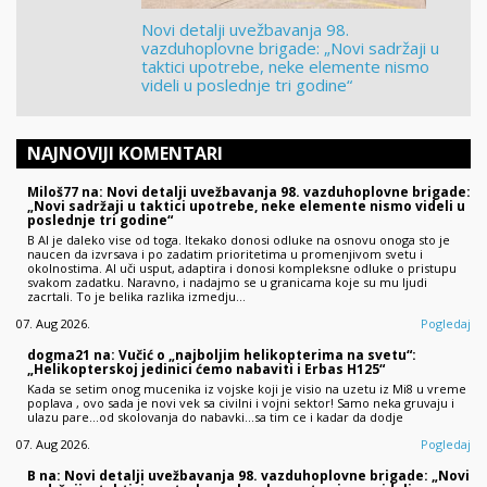
Novi detalji uvežbavanja 98.
vazduhoplovne brigade: „Novi sadržaji u
taktici upotrebe, neke elemente nismo
videli u poslednje tri godine“
NAJNOVIJI KOMENTARI
Miloš77 na: Novi detalji uvežbavanja 98. vazduhoplovne brigade:
„Novi sadržaji u taktici upotrebe, neke elemente nismo videli u
poslednje tri godine“
B AI je daleko vise od toga. Itekako donosi odluke na osnovu onoga sto je
naucen da izvrsava i po zadatim prioritetima u promenjivom svetu i
okolnostima. AI uči usput, adaptira i donosi kompleksne odluke o pristupu
svakom zadatku. Naravno, i nadajmo se u granicama koje su mu ljudi
zacrtali. To je belika razlika izmedju…
07. Aug 2026.
Pogledaj
dogma21 na: Vučić o „najboljim helikopterima na svetu“:
„Helikopterskoj jedinici ćemo nabaviti i Erbas H125“
Kada se setim onog mucenika iz vojske koji je visio na uzetu iz Mi8 u vreme
poplava , ovo sada je novi vek sa civilni i vojni sektor! Samo neka gruvaju i
ulazu pare...od skolovanja do nabavki...sa tim ce i kadar da dodje
07. Aug 2026.
Pogledaj
B na: Novi detalji uvežbavanja 98. vazduhoplovne brigade: „Novi