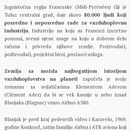
Jugoistočna regija Francuske (Midi-Pyrénées) čiji je
Tuluz centralni grad, daje skoro
80.000 ljudi koji
posredno i neposredno rade za vazduhoplovnu
industriju
. Industriju na koju su Francuzi izuzetno
ponosni, svesni njene snage na koju u dobrom delu
računa i privreda njihove zemlje. Proizvođači,
podizvođači, projektni biroi, pružaoci usluga.
Zemlja sa možda najbogatijom istorijom
vazduhoplovstva na planeti
započela je svoju
romansu sa avijatičarima Klementom Aderom
(Clément Ader) da bi se vek kasnije u nebo iznad
Blanjaka (Blagnac) vinuo Airbus A380.
Blanjak je pred kraj pedesetih video i Karavelu, 1969.
godine Konkord, zatim familiju Airbus i ATR aviona koji