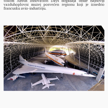
tokom Airbus Innovation Days događaja obiđe najnoviji
vazduhoplovni muzej posvećen regionu koji je iznedrio
francusku avio-industriju.