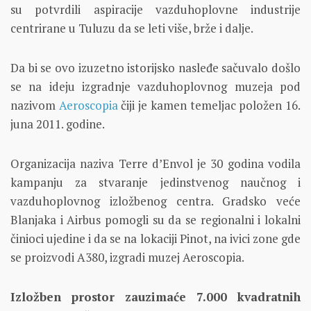
su potvrdili aspiracije vazduhoplovne industrije
centrirane u Tuluzu da se leti više, brže i dalje.
Da bi se ovo izuzetno istorijsko nasleđe sačuvalo došlo
se na ideju izgradnje vazduhoplovnog muzeja pod
nazivom
Aeroscopia
čiji je kamen temeljac položen 16.
juna 2011. godine.
Organizacija naziva Terre d’Envol je 30 godina vodila
kampanju za stvaranje jedinstvenog naučnog i
vazduhoplovnog izložbenog centra. Gradsko veće
Blanjaka i Airbus pomogli su da se regionalni i lokalni
činioci ujedine i da se na lokaciji Pinot, na ivici zone gde
se proizvodi A380, izgradi muzej Aeroscopia.
Izložben prostor zauzimaće 7.000 kvadratnih