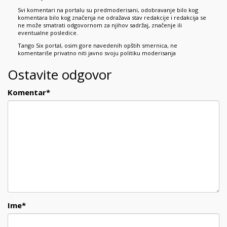
Svi komentari na portalu su predmoderisani, odobravanje bilo kog
komentara bilo kog značenja ne odražava stav redakcije i redakcija se
ne može smatrati odgovornom za njihov sadržaj, značenje ili
eventualne posledice.
Tango Six portal, osim gore navedenih opštih smernica, ne
komentariše privatno niti javno svoju politiku moderisanja
Ostavite odgovor
Komentar
*
Ime
*