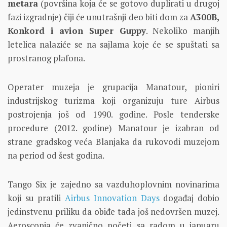
metara
(površina koja će se gotovo duplirati u drugoj
fazi izgradnje) čiji će unutrašnji deo biti dom za
A300B,
Konkord i avion Super Guppy
. Nekoliko manjih
letelica nalaziće se na sajlama koje će se spuštati sa
prostranog plafona.
Operater muzeja je grupacija Manatour, pioniri
industrijskog turizma koji organizuju ture Airbus
postrojenja još od 1990. godine. Posle tenderske
procedure (2012. godine) Manatour je izabran od
strane gradskog veća Blanjaka da rukovodi muzejom
na period od šest godina.
Tango Six je zajedno sa vazduhoplovnim novinarima
koji su pratili
Airbus Innovation Days
događaj dobio
jedinstvenu priliku da obiđe tada još nedovršen muzej.
Aeroscopia će zvanično početi sa radom u januaru