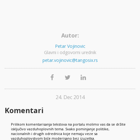
Autor:
Petar Vojinovic
Glavni i odgovorni urednik
petar.vojinovic@tangosix.rs
24. Dec 2014
Komentari
Prilikom komentarisanja tekstova na portalu molimo vas da se držite
isključivo vazduhoplovnih tema. Svako pominjanje politike,
nacionalnih i drugih odrednica koje nemaju veze sa
vazduhoplovstvom biće moderisano bez izuzetka.