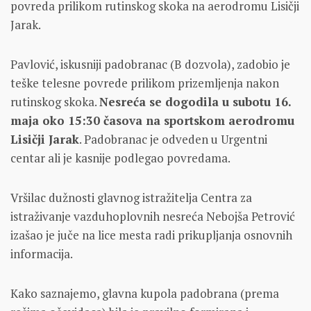
povreda prilikom rutinskog skoka na aerodromu Lisičji
Jarak.
Pavlović, iskusniji padobranac (B dozvola), zadobio je
teške telesne povrede prilikom prizemljenja nakon
rutinskog skoka.
Nesreća se dogodila u subotu 16.
maja oko 15:30 časova na sportskom aerodromu
Lisičji Jarak
. Padobranac je odveden u Urgentni
centar ali je kasnije podlegao povredama.
Vršilac dužnosti glavnog istražitelja Centra za
istraživanje vazduhoplovnih nesreća Nebojša Petrović
izašao je juče na lice mesta radi prikupljanja osnovnih
informacija.
Kako saznajemo, glavna kupola padobrana (prema