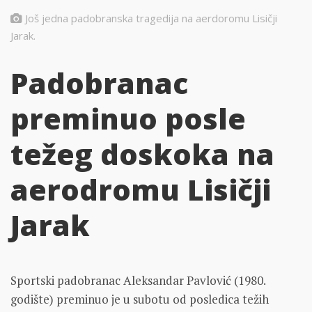
Još jedna padobranska tragedija na aerdoromu Lisičji
Jarak.
Padobranac
preminuo posle
težeg doskoka na
aerodromu Lisičji
Jarak
Sportski padobranac Aleksandar Pavlović (1980.
godište) preminuo je u subotu od posledica težih