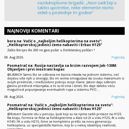
vazduhoplovne brigade: „Novi sadržaji u
taktici upotrebe, neke elemente nismo
videli u poslednje tri godine“
NAJNOVIJI KOMENTARI
bora na: Vučić o „najboljim helikopterima na svetu“:
„Helikopterskoj jedinici ćemo nabaviti i Erbas H125“
Zašto Berijev Be 200 ne gasi požar u Deliblatskoj peščari ?
08. Aug 2026.
Pogledaj
Posmatrač na: Rusija nastavlja sa brzim razvojem Jak-130M:
Objavljen i prvi inostrani kupac
@LIMACH Samo što se odbrana ne bazira nikada na jednom sistemu, već
dejstvu više njih u sinergiji, što im svima omogućava da izvuku maksimum iz
svojih prednosti, i međusobno pokriju svoje mane. Jakovi daju odbrani
glavnu prednost mlaznjaka, a to su brzina i dolet, što daje daleko veću
mogućnost popunjavanja eventualnih rupa u sistemu PVO.…
08. Aug 2026.
Pogledaj
Posmatrač na: Vučić o „najboljim helikopterima na svetu“:
„Helikopterskoj jedinici ćemo nabaviti i Erbas H125“
@Robert Gazele idu u penziju, ljudi koji su na njima radili prelaze na H125.
Na kraju, formira se flota sa helikopterima u klasi od 2t u vidu H125, 4t u vidu
H145 i 9t u vidu H215, čime se kompletno prešlo na novu generaciju
helikoptera, uz specijalistički Kamov, koji bi u nekoj idealnijoj realnosti,
verovatno…