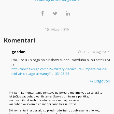
18. May 2015
Komentari
gordan
21:12, 16. avg. 2015.
Evo juce u Chicago na air show sudar u vazduhu ali su ostali zivi
;-(
http://abcnews.go.com/US/military-parachute-jumpers-collide-
mid-air-chicago-air/story?id=33108135
Odgovori
Prilikom komentarisanja tekstova na portalu molimo vas da se držite
isključivo vazduhoplovnih tema. Svako pominjanje politike,
nacionalnih i drugih odrednica koje nemaju veze sa
vazduhoplovstvom biće moderisano bez izuzetka.
Svi komentari na portalu su predmoderisani, odobravanje bilo kog