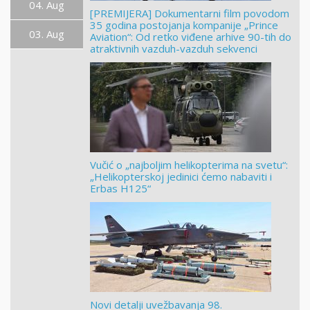
04. Aug
[PREMIJERA] Dokumentarni film povodom
35 godina postojanja kompanije „Prince
03. Aug
Aviation“: Od retko viđene arhive 90-tih do
atraktivnih vazduh-vazduh sekvenci
Vučić o „najboljim helikopterima na svetu“:
„Helikopterskoj jedinici ćemo nabaviti i
Erbas H125“
Novi detalji uvežbavanja 98.