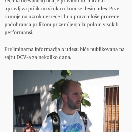
rečima očevidaca) bila je pravilno formirana i
upravljiva prilikom skoka u kom se desio udes. Prve
sumnje na uzrok nesreće idu u pravcu loše procene
padobranca prilikom prizemljenja kupolom visokih
performansi.
Preliminarna informacija o udesu biće publikovana na
sajtu DCV-a za nekoliko dana.