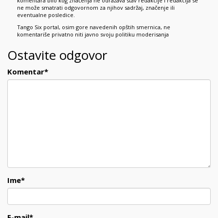
komentara bilo kog značenja ne odražava stav redakcije i redakcija se
ne može smatrati odgovornom za njihov sadržaj, značenje ili
eventualne posledice.
Tango Six portal, osim gore navedenih opštih smernica, ne
komentariše privatno niti javno svoju politiku moderisanja
Ostavite odgovor
Komentar
*
Ime
*
E-mail
*