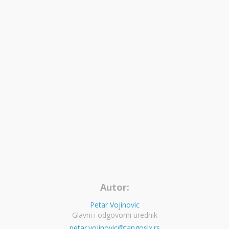
Autor:
Petar Vojinovic
Glavni i odgovorni urednik
petar.vojinovic@tangosix.rs