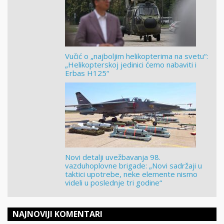
Vučić o „najboljim helikopterima na svetu“:
„Helikopterskoj jedinici ćemo nabaviti i
Erbas H125“
Novi detalji uvežbavanja 98.
vazduhoplovne brigade: „Novi sadržaji u
taktici upotrebe, neke elemente nismo
videli u poslednje tri godine“
NAJNOVIJI KOMENTARI