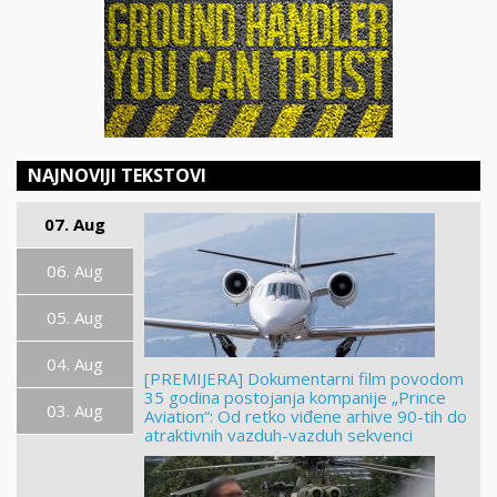
NAJNOVIJI TEKSTOVI
07. Aug
06. Aug
05. Aug
04. Aug
[PREMIJERA] Dokumentarni film povodom
35 godina postojanja kompanije „Prince
03. Aug
Aviation“: Od retko viđene arhive 90-tih do
atraktivnih vazduh-vazduh sekvenci