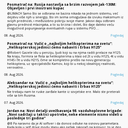
Posmatrač na: Rusija nastavlja sa brzim razvojem Jak-130M:
Objavljen i prvi inostrani kupac
@LIMACH Samo što se odbrana ne bazira nikada na jednom sistemu, već
dejstvu više njih u sinergiji, što im svima omogućava da izvuku maksimum iz
svojih prednosti, i međusobno pokriju svoje mane. Jakovi daju odbrani
glavnu prednost mlaznjaka, a to su brzina i dolet, što daje daleko veću
mogućnost popunjavanja eventualnih rupa u sistemu PVO.…
08. Aug 2026.
Pogledaj
Posmatrač na: Vučić o „najboljim helikopterima na svetu“:
„Helikopterskoj jedinici ćemo nabaviti i Erbas H125“
@Robert Gazele idu u penziju, ljudi koji su na njima radili prelaze na H125.
Na kraju, formira se flota sa helikopterima u klasi od 2t u vidu H125, 4t u vidu
H145 i 9t u vidu H215, čime se kompletno prešlo na novu generaciju
helikoptera, uz specijalistički Kamov, koji bi u nekoj idealnijoj realnosti,
verovatno…
08. Aug 2026.
Pogledaj
Aleksandar na: Vučić o „najboljim helikopterima na svetu“:
„Helikopterskoj jedinici ćemo nabaviti i Erbas H125“
Ne trebaju nam te ruske zarđale kante iz sovjetske ere. Malo ste preterali
više sa tim Rusima.
07. Aug 2026.
Pogledaj
Jordan na: Novi detalji uvežbavanja 98. vazduhoplovne brigade:
„Novi sadržaji u taktici upotrebe, neke elemente nismo videli u
poslednje tri godine“
@B Pa naravno da je AI softver i da donosi odluke na osnovu parametara.
Kada kola u self drive modu stanu ako pešak zakorači na kolovoz, to je deo