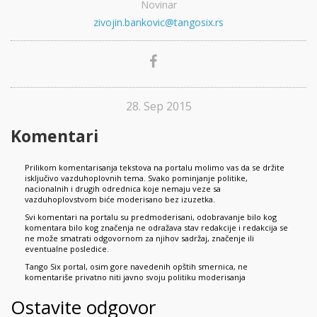
Novinar
zivojin.bankovic@tangosix.rs
28. Sep 2015
Komentari
Prilikom komentarisanja tekstova na portalu molimo vas da se držite
isključivo vazduhoplovnih tema. Svako pominjanje politike,
nacionalnih i drugih odrednica koje nemaju veze sa
vazduhoplovstvom biće moderisano bez izuzetka.
Svi komentari na portalu su predmoderisani, odobravanje bilo kog
komentara bilo kog značenja ne odražava stav redakcije i redakcija se
ne može smatrati odgovornom za njihov sadržaj, značenje ili
eventualne posledice.
Tango Six portal, osim gore navedenih opštih smernica, ne
komentariše privatno niti javno svoju politiku moderisanja
Ostavite odgovor