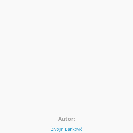
Autor:
Živojin Banković