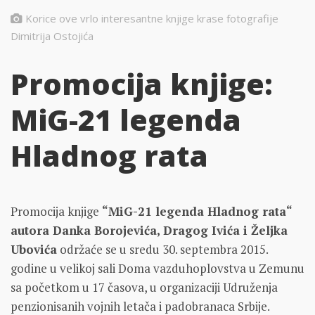
Korice ove vrlo interesantne knjige krase fotografije
Dimitrija Ostojića
Promocija knjige:
MiG-21 legenda
Hladnog rata
Promocija knjige
“MiG-21 legenda Hladnog rata“
autora Danka Borojevića, Dragog Ivića i Željka
Ubovića
održaće se u sredu 30. septembra 2015.
godine u velikoj sali Doma vazduhoplovstva u Zemunu
sa početkom u 17 časova, u organizaciji Udruženja
penzionisanih vojnih letača i padobranaca Srbije.