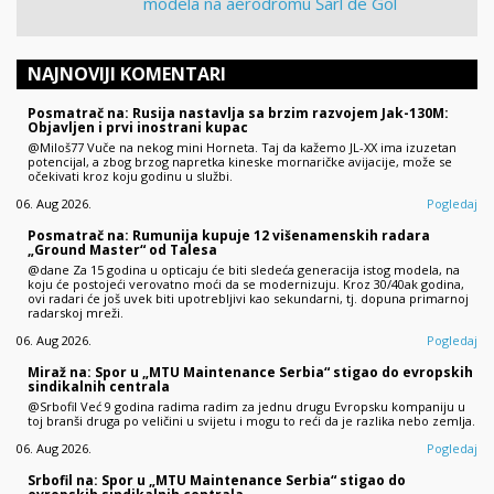
modela na aerodromu Šarl de Gol
NAJNOVIJI KOMENTARI
Posmatrač na: Rusija nastavlja sa brzim razvojem Jak-130M:
Objavljen i prvi inostrani kupac
@Miloš77 Vuče na nekog mini Horneta. Taj da kažemo JL-XX ima izuzetan
potencijal, a zbog brzog napretka kineske mornaričke avijacije, može se
očekivati kroz koju godinu u službi.
06. Aug 2026.
Pogledaj
Posmatrač na: Rumunija kupuje 12 višenamenskih radara
„Ground Master“ od Talesa
@dane Za 15 godina u opticaju će biti sledeća generacija istog modela, na
koju će postojeći verovatno moći da se modernizuju. Kroz 30/40ak godina,
ovi radari će još uvek biti upotrebljivi kao sekundarni, tj. dopuna primarnoj
radarskoj mreži.
06. Aug 2026.
Pogledaj
Miraž na: Spor u „MTU Maintenance Serbia“ stigao do evropskih
sindikalnih centrala
@Srbofil Već 9 godina radima radim za jednu drugu Evropsku kompaniju u
toj branši druga po veličini u svijetu i mogu to reći da je razlika nebo zemlja.
06. Aug 2026.
Pogledaj
Srbofil na: Spor u „MTU Maintenance Serbia“ stigao do