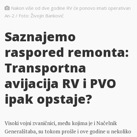
Nakon više od dve godine RV će ponovo imati operativan
An-2 / Foto: Živojin Banković
Saznajemo
raspored remonta:
Transportna
avijacija RV i PVO
ipak opstaje?
Visoki vojni zvaničnici, među kojima je i Načelnik
Generalštaba, su tokom prošle i ove godine u nekoliko