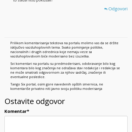
Odgovori
Prilikom komentarisanja tekstova na portalu molimo vas da se držite
isključivo vazduhoplovnih tema. Svako pominjanje politike,
nacionalnih i drugih odrednica koje nemaju veze sa
vazduhoplovstvom biće moderisano bez izuzetka.
Svi komentari na portalu su predmoderisani, odobravanje bilo kog
komentara bilo kog značenja ne odražava stav redakcije i redakcija se
ne može smatrati odgovornom za njihov sadržaj, značenje ili
eventualne posledice.
Tango Six portal, osim gore navedenih opštih smernica, ne
komentariše privatno niti javno svoju politiku moderisanja
Ostavite odgovor
Komentar
*