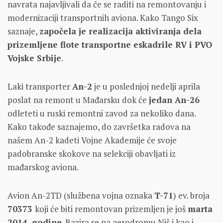
navrata najavljivali da će se raditi na remontovanju i
modernizaciji transportnih aviona. Kako Tango Six
saznaje,
započela je realizacija aktiviranja dela
prizemljene flote transportne eskadrile RV i PVO
Vojske Srbije
.
Laki transporter
An-2
je u poslednjoj nedelji aprila
poslat na remont u Mađarsku dok će
jedan An-26
odleteti u ruski remontni zavod za nekoliko dana.
Kako takođe saznajemo, do završetka radova na
našem An-2 kadeti Vojne Akademije će svoje
padobranske skokove na selekciji obavljati iz
mađarskog aviona.
Avion An-2TD (službena vojna oznaka
T-71
) ev. broja
70373
koji će biti remontovan prizemljen je još
marta
2014. godine
. Bazira se na aerodromu Niš i kao i