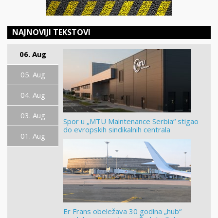
NAJNOVIJI TEKSTOVI
06. Aug
05. Aug
04. Aug
03. Aug
Spor u „MTU Maintenance Serbia“ stigao
do evropskih sindikalnih centrala
01. Aug
Er Frans obeležava 30 godina „hub“