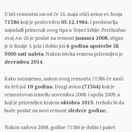
U isti remontni zavod će 16. maja otići avion ev. broja
71386
koji je proizveden
05.12.1984.
i predstavlja
najmlađi primerak ovog tipa u Vojsci Srbije. Prethodno
ovaj An-26 je poslat na remont
januara 2008
, stigao
je iz Rusije 3. jula i dobio još
6 godina upotrebe ili
5000 sati naleta
. Nakon isteka resursa prizemljen je
decembra 2014
.
Kako saznajemo, nakon ovog remonta 71386 će moći
da leti još
10 godina.
Drugi avion
(71364)
koji je
remontovan između novembra 2008. i aprila 2009. a
koji je prizemljen krajem
oktobra 2015.
trebalo bi da
bude poslat na novi remont
sledeće godine.
Nakon radova 2008. godine 71386 je dobio i paket