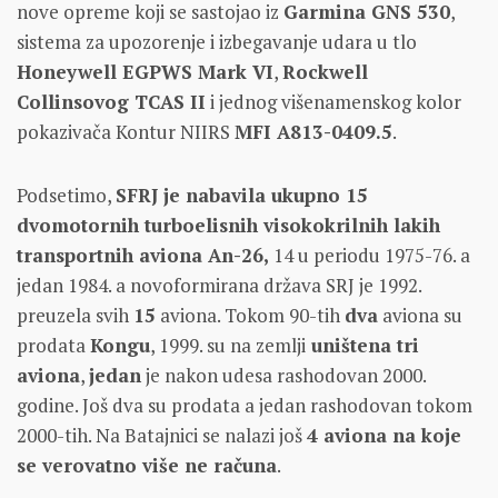
nove opreme koji se sastojao iz
Garmina GNS 530
,
sistema za upozorenje i izbegavanje udara u tlo
Honeywell EGPWS Mark VI
,
Rockwell
Collinsovog TCAS II
i jednog višenamenskog kolor
pokazivača Kontur NIIRS
MFI A813-0409.5
.
Podsetimo,
SFRJ je nabavila ukupno 15
dvomotornih turboelisnih visokokrilnih lakih
transportnih aviona An-26,
14 u periodu 1975-76. a
jedan 1984. a novoformirana država SRJ je 1992.
preuzela svih
15
aviona. Tokom 90-tih
dva
aviona su
prodata
Kongu
, 1999. su na zemlji
uništena tri
aviona
,
jedan
je nakon udesa rashodovan 2000.
godine. Još dva su prodata a jedan rashodovan tokom
2000-tih. Na Batajnici se nalazi još
4 aviona na koje
se verovatno više ne računa
.