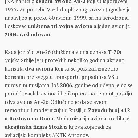
JNA naručila
sedam aviona An-2
koji su isporučeni
1977.
Za potrebe Vazduhoplovnog saveza Jugoslavije
nabavljeo je preko 80 aviona.
1999.
su na aerodromu
Leskovac
uništena tri vojna aviona
a jedan avion je
2004. rashodovan
.
Kada je reč o An-26 (službena vojna oznaka
T-70
)
Vojska Srbije je u proteklih nekoliko godina aktivno
koristila
dva aviona
koji su se pokazali izuzetno
korisnim pre svega u transportu pripadnika VS u
mirovnim misijama. Još
2006.
godine odlučeno je da se
pored lovačkih aviona i helikoptera na remont pošalju
i dva aviona An-26. Odlučeno je da se avioni
remontuju i modernizuju u Rusiji, u
Zavodu broj 412
u Rostovu na Donu.
Modernizaciju aviona uradila je
ukrajinska firma Stork
iz Kijeva koja radi za
avijacijski kompleks ANTK Antonov.