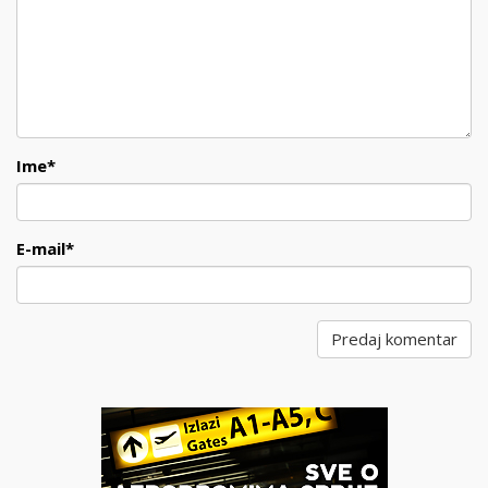
Ime
*
E-mail
*