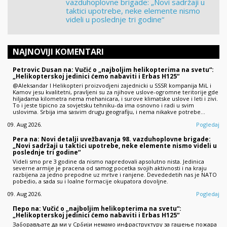
vazduhoplovne brigade: „Novi sadržaji u
taktici upotrebe, neke elemente nismo
videli u poslednje tri godine“
NAJNOVIJI KOMENTARI
Petrovic Dusan na: Vučić o „najboljim helikopterima na svetu“:
„Helikopterskoj jedinici ćemo nabaviti i Erbas H125“
@Aleksandar I Helikopteri proizvodjeni zajednicki u SSSR kompanija MiL i
Kamov jesu kvalitetni, pravljeni su za njihove uslove-ogromne teritorije gde
hiljadama kilometra nema mehanicara, i surove klimatske uslove i leti i zivi.
To i jeste tipicno za sovjetsku tehniku-da ima osnovno i radi u svim
uslovima. Srbija ima sasvim drugu geografiju, i nema nikakve potrebe…
09. Aug 2026.
Pogledaj
Pera na: Novi detalji uvežbavanja 98. vazduhoplovne brigade:
„Novi sadržaji u taktici upotrebe, neke elemente nismo videli u
poslednje tri godine“
Videli smo pre 3 godine da nismo napredovali apsolutno nista. Jedinica
severne armije je pracena od samog pocetka svojih aktivnosti i na kraju
razbijena za jedno prepodne uz mrtve i ranjene. Devededetih nas je NATO
pobedio, a sada su i loalne formacije okupatora dovoljne.
09. Aug 2026.
Pogledaj
Перо na: Vučić o „najboljim helikopterima na svetu“:
„Helikopterskoj jedinici ćemo nabaviti i Erbas H125“
Заборављате да ми у Србији немамо инфраструктуру за гашење пожара