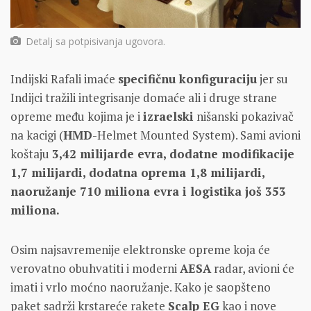
Detalj sa potpisivanja ugovora.
Indijski Rafali imaće
specifičnu konfiguraciju
jer su
Indijci tražili integrisanje domaće ali i druge strane
opreme među kojima je i
izraelski
nišanski pokazivač
na kacigi (
HMD
-Helmet Mounted System). Sami avioni
koštaju
3,42 milijarde evra, dodatne modifikacije
1,7 milijardi, dodatna oprema 1,8 milijardi,
naoružanje 710 miliona evra i logistika još 353
miliona.
Osim najsavremenije elektronske opreme koja će
verovatno obuhvatiti i moderni
AESA
radar, avioni će
imati i vrlo moćno naoružanje. Kako je saopšteno
paket sadrži krstareće rakete
Scalp EG
kao i nove