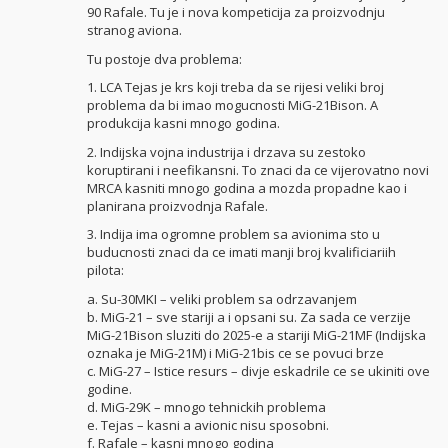
90 Rafale. Tu je i nova kompeticija za proizvodnju
stranog aviona.
Tu postoje dva problema:
1. LCA Tejas je krs koji treba da se rijesi veliki broj
problema da bi imao mogucnosti MiG-21Bison. A
produkcija kasni mnogo godina.
2. Indijska vojna industrija i drzava su zestoko
koruptirani i neefikansni. To znaci da ce vijerovatno novi
MRCA kasniti mnogo godina a mozda propadne kao i
planirana proizvodnja Rafale.
3. Indija ima ogromne problem sa avionima sto u
buducnosti znaci da ce imati manji broj kvalificiariih
pilota:
a. Su-30MKI – veliki problem sa odrzavanjem
b. MiG-21 – sve stariji a i opsani su. Za sada ce verzije
MiG-21Bison sluziti do 2025-e a stariji MiG-21MF (Indijska
oznaka je MiG-21M) i MiG-21bis ce se povuci brze
c. MiG-27 – Istice resurs – divje eskadrile ce se ukiniti ove
godine.
d. MiG-29K – mnogo tehnickih problema
e. Tejas – kasni a avionic nisu sposobni.
f. Rafale – kasni mnogo godina