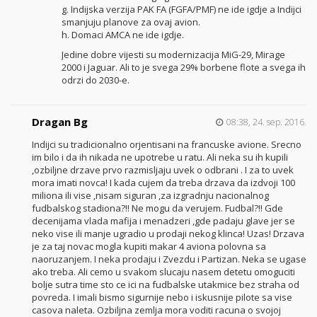
g. Indijska verzija PAK FA (FGFA/PMF) ne ide igdje a Indijci
smanjuju planove za ovaj avion.
h. Domaci AMCA ne ide igdje.
Jedine dobre vijesti su modernizacija MiG-29, Mirage
2000 i Jaguar. Ali to je svega 29% borbene flote a svega ih
odrzi do 2030-e.
Dragan Bg
08:38, 24. sep. 2016.
Indijci su tradicionalno orjentisani na francuske avione. Srecno
im bilo i da ih nikada ne upotrebe u ratu. Ali neka su ih kupili
,ozbiljne drzave prvo razmisljaju uvek o odbrani . I za to uvek
mora imati novca! I kada cujem da treba drzava da izdvoji 100
miliona ili vise ,nisam siguran ,za izgradnju nacionalnog
fudbalskog stadiona?!! Ne mogu da verujem. Fudbal?!! Gde
decenijama vlada mafija i menadzeri ,gde padaju glave jer se
neko vise ili manje ugradio u prodaji nekog klinca! Uzas! Drzava
je za taj novac mogla kupiti makar 4 aviona polovna sa
naoruzanjem. I neka prodaju i Zvezdu i Partizan. Neka se ugase
ako treba. Ali cemo u svakom slucaju nasem detetu omoguciti
bolje sutra time sto ce ici na fudbalske utakmice bez straha od
povreda. I imali bismo sigurnije nebo i iskusnije pilote sa vise
casova naleta. Ozbiljna zemlja mora voditi racuna o svojoj