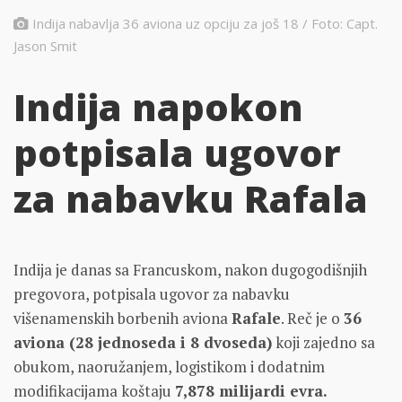
Indija nabavlja 36 aviona uz opciju za još 18 / Foto: Capt.
Jason Smit
Indija napokon
potpisala ugovor
za nabavku Rafala
Indija je danas sa Francuskom, nakon dugogodišnjih
pregovora, potpisala ugovor za nabavku
višenamenskih borbenih aviona
Rafale
. Reč je o
36
aviona (28 jednoseda i 8 dvoseda)
koji zajedno sa
obukom, naoružanjem, logistikom i dodatnim
modifikacijama koštaju
7,878 milijardi evra.