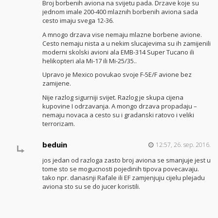
Broj borbenih aviona na svijetu pada. Drzave koje su
jednom imale 200-400 mlaznih borbenih aviona sada
cesto imaju svega 12-36.
A mnogo drzava vise nemaju mlazne borbene avione.
Cesto nemaju nista a u nekim slucajevima su ih zamijenili
moderni skolski avioni ala EMB-314 Super Tucano ili
helikopteri ala Mi-17 ili Mi-25/35..
Upravo je Mexico povukao svoje F-5E/F avione bez
zamijene.
Nije razlog sigurniji svijet. Razlog je skupa cijena
kupovine I odrzavanja. A mongo drzava propadaju –
nemaju novaca a cesto su i gradanski ratovo i veliki
terrorizam.
beduin
12:57, 26. sep. 2016.
jos jedan od razloga zasto broj aviona se smanjuje jest u
tome sto se mogucnosti pojedinih tipova povecavaju.
tako npr. danasnji Rafale ili EF zamjenjuju cijelu plejadu
aviona sto su se do jucer koristili.