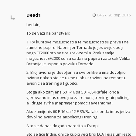
Dead1
04:27, 28. sep. 2016.
beduin,
To se vazi na par stvari:
1. RV kupi sve mogucnosti a te mogucnosti su prave I ne
same no papiru. Naprimjer Tornado je jos uvijek bolji
nego EF2000 sto se tice zrak-zemlja. Zrak zemlja
mogucnost EF2000 su za sada na papiru i zato cak Velika
Britanija je usporila povuku Tornado.
2. Broj aviona je dovoljan za sve prilike a ima dovoljno
aviona nakon sto se uzme u obzir ravioni na remontu.
avionic za trening a I gubitci.
Stoga ako zamjens 60 F-16 sa 50 F-35/Rafale, onda
vjerovatno imas dovoljno za remont, trening, air policing
a i druge svrhe (naprimjer pomoc saveznicima).
Ako zamijenis 60 F-16 sa 12 F-35/Rafale, onda imas jedva
dovoljno aviona za airpolicing i trening.
A to se danas dogada narocito u Evropi.
Sto se tice Indije, oni ce kupiti veci broj LCA Tejas umijesto