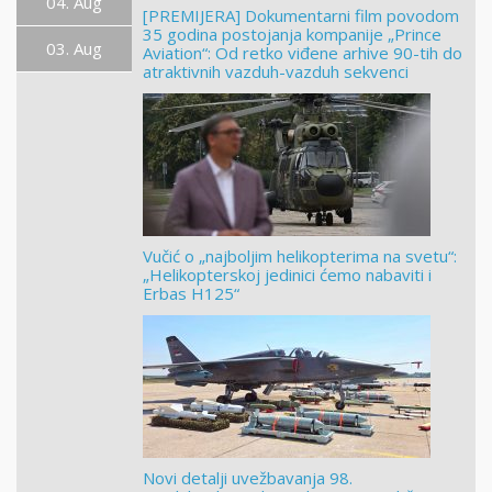
04. Aug
[PREMIJERA] Dokumentarni film povodom
35 godina postojanja kompanije „Prince
03. Aug
Aviation“: Od retko viđene arhive 90-tih do
atraktivnih vazduh-vazduh sekvenci
Vučić o „najboljim helikopterima na svetu“:
„Helikopterskoj jedinici ćemo nabaviti i
Erbas H125“
Novi detalji uvežbavanja 98.