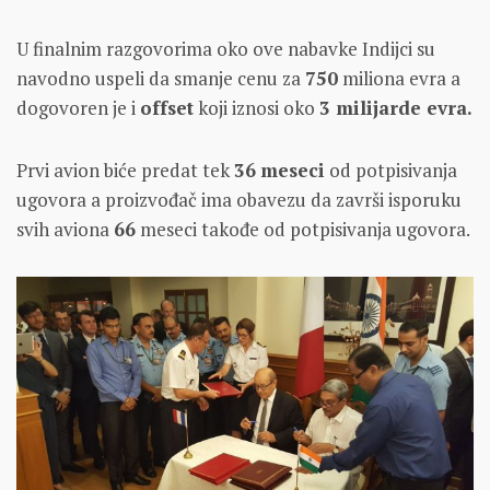
U finalnim razgovorima oko ove nabavke Indijci su
navodno uspeli da smanje cenu za
750
miliona evra a
dogovoren je i
offset
koji iznosi oko
3 milijarde evra.
Prvi avion biće predat tek
36
meseci
od potpisivanja
ugovora a proizvođač ima obavezu da završi isporuku
svih aviona
66
meseci takođe od potpisivanja ugovora.