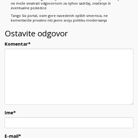
ne može smatrati odgovornom za njihov sadržaj, značenje ili
eventualne posledice.
Tango Six portal, osim gore navedenih opštih smernica, ne
komentariše privatno niti javno svoju politiku moderisanja
Ostavite odgovor
Komentar
*
Ime
*
E-mail
*