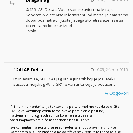
12:26, 25. sep. 2016.
@126 LAE -Delta …Vodio sam se avionima Mirage i
Sepecat. A vi ste vise informisaniji od mene. Ja sam samo
dobar posmatrac i ljubitelj svega sto leti i slazem se sa
cinjenicama koje ste izneli.
Hvala.
126LAE-Delta
16:09, 24. sep. 2016.
Izvinjavam se, SEPECAT Jaguar je jurisnik koji je jos uvek u
sastavu indijskog RV, a GR1 je varijanta koja je povucena.
Odgovori
Prilikom komentarisanja tekstova na portalu molimo vas da se držite
isključivo vazduhoplovnih tema. Svako pominjanje politike,
nacionalnih i drugih odrednica koje nemaju veze sa
vazduhoplovstvom biće moderisano bez izuzetka.
Svi komentari na portalu su predmoderisani, odobravanje bilo kog
komentara bilo kog značenja ne odražava stav redakcije i redakcija se