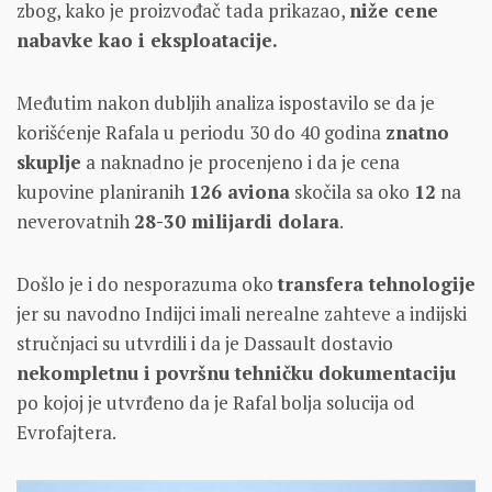
zbog, kako je proizvođač tada prikazao,
niže cene
nabavke kao i eksploatacije.
Međutim nakon dubljih analiza ispostavilo se da je
korišćenje Rafala u periodu 30 do 40 godina
znatno
skuplje
a naknadno je procenjeno i da je cena
kupovine planiranih
126 aviona
skočila sa oko
12
na
neverovatnih
28-30 milijardi dolara
.
Došlo je i do nesporazuma oko
transfera tehnologije
jer su navodno Indijci imali nerealne zahteve a indijski
stručnjaci su utvrdili i da je Dassault dostavio
nekompletnu i površnu tehničku dokumentaciju
po kojoj je utvrđeno da je Rafal bolja solucija od
Evrofajtera.