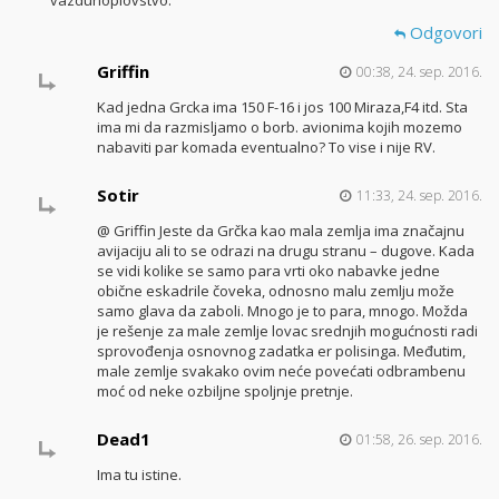
Odgovori
Griffin
00:38, 24. sep. 2016.
Kad jedna Grcka ima 150 F-16 i jos 100 Miraza,F4 itd. Sta
ima mi da razmisljamo o borb. avionima kojih mozemo
nabaviti par komada eventualno? To vise i nije RV.
Sotir
11:33, 24. sep. 2016.
@ Griffin Jeste da Grčka kao mala zemlja ima značajnu
avijaciju ali to se odrazi na drugu stranu – dugove. Kada
se vidi kolike se samo para vrti oko nabavke jedne
obične eskadrile čoveka, odnosno malu zemlju može
samo glava da zaboli. Mnogo je to para, mnogo. Možda
je rešenje za male zemlje lovac srednjih mogućnosti radi
sprovođenja osnovnog zadatka er polisinga. Međutim,
male zemlje svakako ovim neće povećati odbrambenu
moć od neke ozbiljne spoljnje pretnje.
Dead1
01:58, 26. sep. 2016.
Ima tu istine.