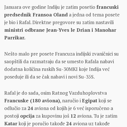
Januara ove godine Indiju je zatim posetio
francuski
predsednik Fransoa Oland
a jedna od tema posete
je bio i Rafal. Direktne pregovore su zatim nastavili
ministri odbrane Jean-Yves le Drian i Manohar
Parrikar.
Nešto malo pre posete Francuza indijski zvaničnici su
saopštili da razmatraju da se umesto Rafala nabavi
dodatna količina ruskih Su-30MKI koje Indija već
poseduje ili da se čak nabavi i novi Su-35S.
Rafal je do sada, osim Ratnog Vazduhoplovstva
Francuske (180 aviona)
, naručio i
Egipat
koji se
odlučio za
24
aviona od kojih je 6 već isporučeno a
postoji
opcija
za kupovinu još
12
aviona. Tu je zatim
Katar
koji je poručio takođe
24
aviona uz takođe