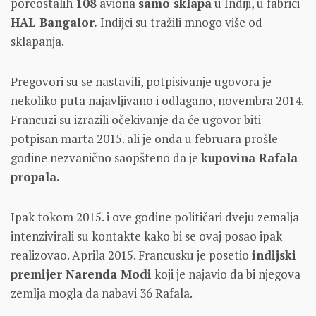
poreostalih
108
aviona
samo sklapa
u Indiji, u fabrici
HAL Bangalor.
Indijci su tražili mnogo više od
sklapanja.
Pregovori su se nastavili, potpisivanje ugovora je
nekoliko puta najavljivano i odlagano, novembra 2014.
Francuzi su izrazili očekivanje da će ugovor biti
potpisan marta 2015. ali je onda u februara prošle
godine nezvanično saopšteno da je
kupovina Rafala
propala.
Ipak tokom 2015. i ove godine političari dveju zemalja
intenzivirali su kontakte kako bi se ovaj posao ipak
realizovao. Aprila 2015. Francusku je posetio
indijski
premijer Narenda Modi
koji je najavio da bi njegova
zemlja mogla da nabavi 36 Rafala.