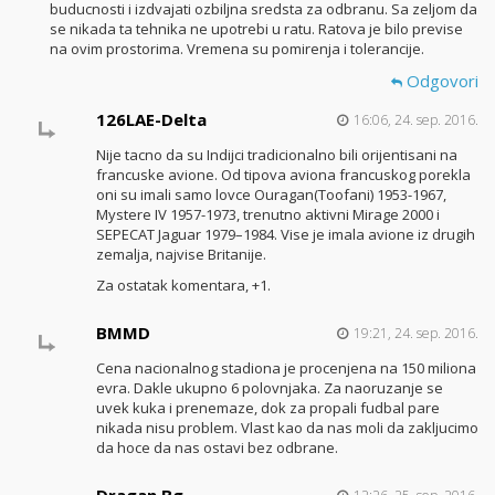
buducnosti i izdvajati ozbiljna sredsta za odbranu. Sa zeljom da
se nikada ta tehnika ne upotrebi u ratu. Ratova je bilo previse
na ovim prostorima. Vremena su pomirenja i tolerancije.
Odgovori
126LAE-Delta
16:06, 24. sep. 2016.
Nije tacno da su Indijci tradicionalno bili orijentisani na
francuske avione. Od tipova aviona francuskog porekla
oni su imali samo lovce Ouragan(Toofani) 1953-1967,
Mystere IV 1957-1973, trenutno aktivni Mirage 2000 i
SEPECAT Jaguar 1979–1984. Vise je imala avione iz drugih
zemalja, najvise Britanije.
Za ostatak komentara, +1.
BMMD
19:21, 24. sep. 2016.
Cena nacionalnog stadiona je procenjena na 150 miliona
evra. Dakle ukupno 6 polovnjaka. Za naoruzanje se
uvek kuka i prenemaze, dok za propali fudbal pare
nikada nisu problem. Vlast kao da nas moli da zakljucimo
da hoce da nas ostavi bez odbrane.
Dragan Bg