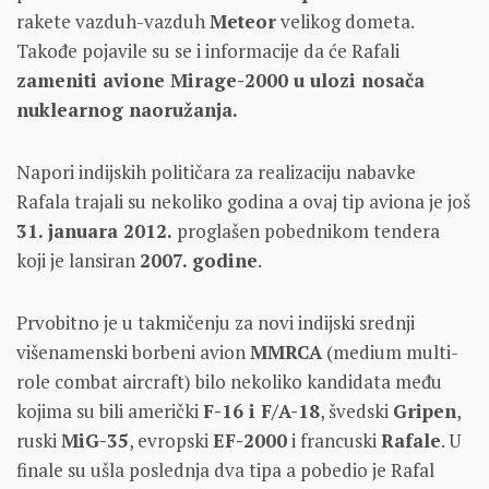
rakete vazduh-vazduh
Meteor
velikog dometa.
Takođe pojavile su se i informacije da će Rafali
zameniti avione Mirage-2000 u ulozi nosača
nuklearnog naoružanja.
Napori indijskih političara za realizaciju nabavke
Rafala trajali su nekoliko godina a ovaj tip aviona je još
31. januara 2012.
proglašen pobednikom tendera
koji je lansiran
2007. godine
.
Prvobitno je u takmičenju za novi indijski srednji
višenamenski borbeni avion
MMRCA
(medium multi-
role combat aircraft) bilo nekoliko kandidata među
kojima su bili američki
F-16 i F/A-18
, švedski
Gripen
,
ruski
MiG-35
, evropski
EF-2000
i francuski
Rafale
. U
finale su ušla poslednja dva tipa a pobedio je Rafal