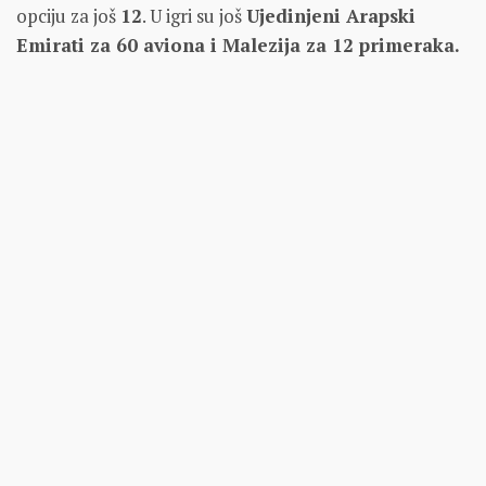
opciju za još
12
. U igri su još
Ujedinjeni Arapski
Emirati za 60 aviona i Malezija za 12 primeraka.