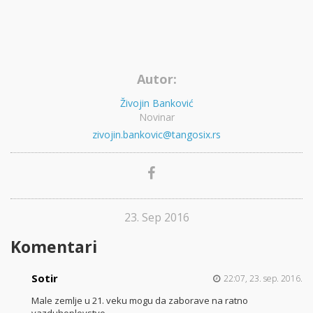
Autor:
Živojin Banković
Novinar
zivojin.bankovic@tangosix.rs
23. Sep 2016
Komentari
Sotir
22:07, 23. sep. 2016.
Male zemlje u 21. veku mogu da zaborave na ratno
vazduhoplovstvo.