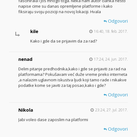
fascinirala i jos mnogo toga. Neka nam autor clanka nesto
napise cime su danas opremljene platforme i kako
fiksiraju svoju poziciji na novoj lokaciji. Hvala
Odgovori
kile
16:40, 18. feb. 2017.
Kako i gde da se prijavim da za rad?
nenad
17:24, 24. jun. 2017.
Delim pitanje predhodnika,kako i gde se prijaviti za rad na
platformama? Pokušavam već duže vreme preko interneta
,a nalazim uglavnom iskustva ljudi koji tamo rade i nikakve
podatke kome se javiti za taj posao,kako i gde?
Odgovori
Nikola
23:24, 27. jul. 2017.
Jabi voleo dase zaposlim na platformi
Odgovori