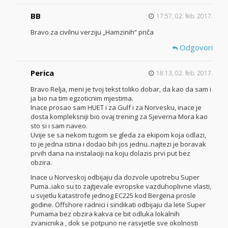
BB
17:57, 02. feb. 2017.
Bravo za civilnu verziju „Hamzinih“ priča
Odgovori
Perica
18:13, 02. feb. 2017.
Bravo Relja, meni je tvoj tekst toliko dobar, da kao da sam i
ja bio na tim egzoticnim mjestima.
Inace prosao sam HUET i za Gulf i za Norvesku, inace je
dosta kompleksniji bio ovaj trening za Sjeverna Mora kao
sto si i sam naveo.
Uvije se sa nekom tugom se gleda za ekipom koja odlazi,
to je jedna istina i dodao bih jos jednu..najtezi je boravak
prvih dana na instalaciji na koju dolazis prvi put bez
obzira.
Inace u Norveskoj odbijaju da dozvole upotrebu Super
Puma..iako su to zajtjevale evropske vazduhoplivne vlasti,
u svjetlu katastrofe jednog EC225 kod Bergena prosle
godine. Offshore radnici i sindikati odbijaju da lete Super
Pumama bez obzira kakva ce bit odluka lokalnih
zvanicnika , dok se potpuno ne rasvjetle sve okolnosti