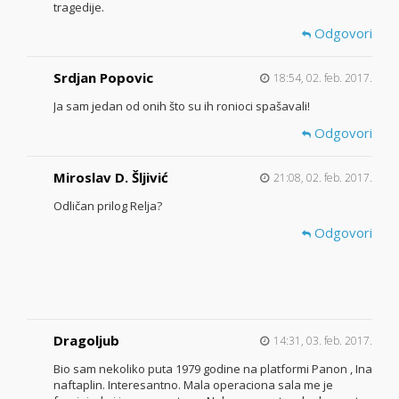
tragedije.
Odgovori
Srdjan Popovic
18:54, 02. feb. 2017.
Ja sam jedan od onih što su ih ronioci spašavali!
Odgovori
Miroslav D. Šljivić
21:08, 02. feb. 2017.
Odličan prilog Relja?
Odgovori
Dragoljub
14:31, 03. feb. 2017.
Bio sam nekoliko puta 1979 godine na platformi Panon , Ina
naftaplin. Interesantno. Mala operaciona sala me je