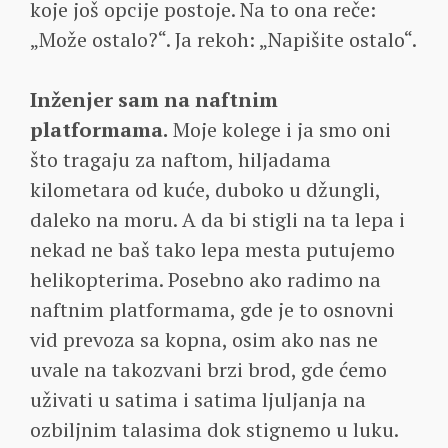
koje još opcije postoje. Na to ona reče:
„Može ostalo?“. Ja rekoh: „Napišite ostalo“.
Inženjer sam na naftnim
platformama.
Moje kolege i ja smo oni
što tragaju za naftom, hiljadama
kilometara od kuće, duboko u džungli,
daleko na moru. A da bi stigli na ta lepa i
nekad ne baš tako lepa mesta putujemo
helikopterima. Posebno ako radimo na
naftnim platformama, gde je to osnovni
vid prevoza sa kopna, osim ako nas ne
uvale na takozvani brzi brod, gde ćemo
uživati u satima i satima ljuljanja na
ozbiljnim talasima dok stignemo u luku.