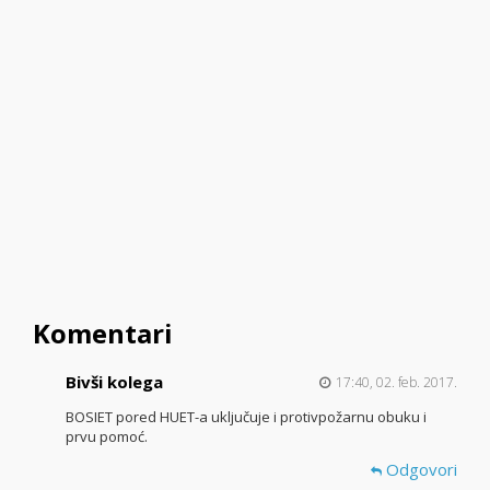
Komentari
Bivši kolega
17:40, 02. feb. 2017.
BOSIET pored HUET-a uključuje i protivpožarnu obuku i
prvu pomoć.
Odgovori