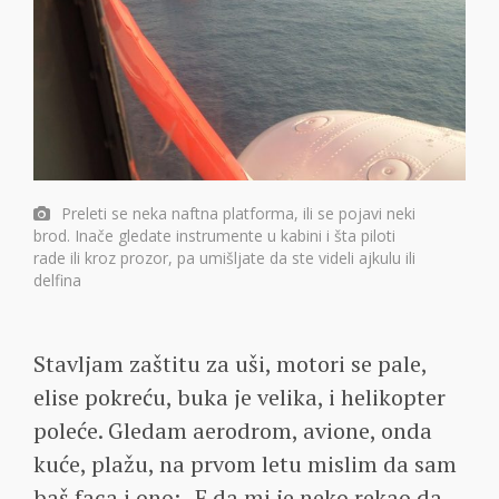
Preleti se neka naftna platforma, ili se pojavi neki
brod. Inače gledate instrumente u kabini i šta piloti
rade ili kroz prozor, pa umišljate da ste videli ajkulu ili
delfina
Stavljam zaštitu za uši, motori se pale,
elise pokreću, buka je velika, i helikopter
poleće. Gledam aerodrom, avione, onda
kuće, plažu, na prvom letu mislim da sam
baš faca i ono: „E da mi je neko rekao da