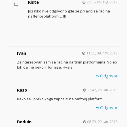
Riste
23:56, 09. avg. 2017.
Jos niko nije odgovorio gde se prijaviti za rad na
naftenoj platformi …!!!
Ivan
11:55, 09. nov. 2017.
Zainteresovan sam za rad na naftnim platformama. Voleo
bih da me neko informise. Hvala.
Odgovori
Raso
23:47, 28. jan. 2018.
Kako se i preko koga zaposliti na naftnoj platformi?
Odgovori
Beduin
08:29, 29. jan. 2018.