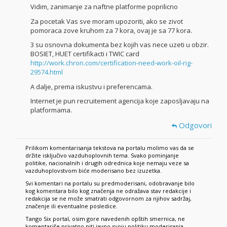
Vidim, zanimanje za naftne platforme poprilicno
Za pocetak Vas sve moram upozoriti, ako se zivot
pomoraca zove kruhom za 7 kora, ovaj je sa 77 kora.
3 su osnovna dokumenta bez kojih vas nece uzeti u obzir.
BOSIET, HUET certifikacti i TWIC card
http://work.chron.com/certification-need-work-oil-rig-
29574.html
A dalje, prema iskustvu i preferencama.
Internet je pun recruitement agencija koje zaposljavaju na
platformama.
Odgovori
Prilikom komentarisanja tekstova na portalu molimo vas da se
držite isključivo vazduhoplovnih tema. Svako pominjanje
politike, nacionalnih i drugih odrednica koje nemaju veze sa
vazduhoplovstvom biće moderisano bez izuzetka.
Svi komentari na portalu su predmoderisani, odobravanje bilo
kog komentara bilo kog značenja ne odražava stav redakcije i
redakcija se ne može smatrati odgovornom za njihov sadržaj,
značenje ili eventualne posledice.
Tango Six portal, osim gore navedenih opštih smernica, ne
komentariše privatno niti javno svoju politiku moderisanja