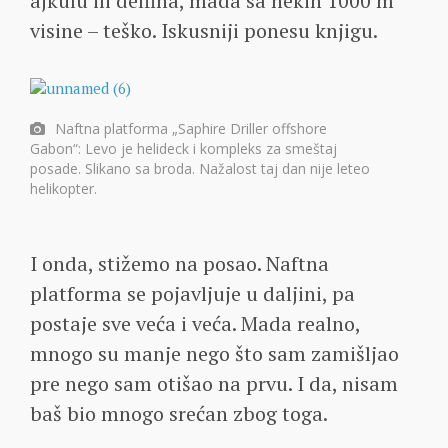
ajkulu ili delfina, mada sa nekih 1000 m
visine – teško. Iskusniji ponesu knjigu.
Naftna platforma „Saphire Driller offshore
Gabon“: Levo je helideck i kompleks za smeštaj
posade. Slikano sa broda. Nažalost taj dan nije leteo
helikopter.
I onda, stižemo na posao. Naftna
platforma se pojavljuje u daljini, pa
postaje sve veća i veća. Mada realno,
mnogo su manje nego što sam zamišljao
pre nego sam otišao na prvu. I da, nisam
baš bio mnogo srećan zbog toga.