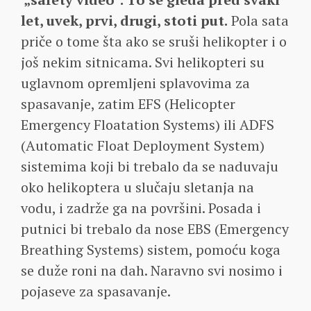
let, uvek, prvi, drugi, stoti put.
Pola sata
priče o tome šta ako se sruši helikopter i o
još nekim sitnicama. Svi helikopteri su
uglavnom opremljeni splavovima za
spasavanje, zatim EFS (Helicopter
Emergency Floatation Systems) ili ADFS
(Automatic Float Deployment System)
sistemima koji bi trebalo da se naduvaju
oko helikoptera u slučaju sletanja na
vodu, i zadrže ga na površini. Posada i
putnici bi trebalo da nose EBS (Emergency
Breathing Systems) sistem, pomoću koga
se duže roni na dah. Naravno svi nosimo i
pojaseve za spasavanje.