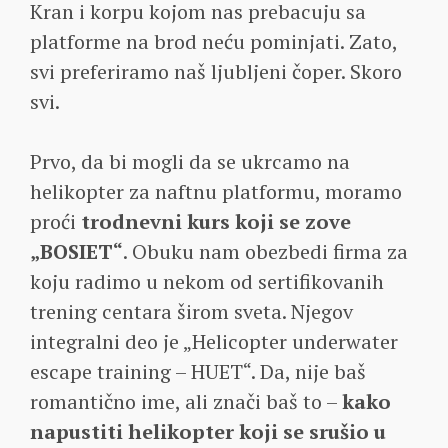
Kran i korpu kojom nas prebacuju sa
platforme na brod neću pominjati. Zato,
svi preferiramo naš ljubljeni čoper. Skoro
svi.
Prvo, da bi mogli da se ukrcamo na
helikopter za naftnu platformu, moramo
proći
trodnevni kurs koji se zove
„BOSIET“
. Obuku nam obezbedi firma za
koju radimo u nekom od sertifikovanih
trening centara širom sveta. Njegov
integralni deo je „Helicopter underwater
escape training – HUET“. Da, nije baš
romantično ime, ali znači baš to –
kako
napustiti helikopter koji se srušio u