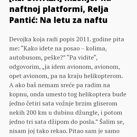
naftnoj platformi, Relja
Pantić: Na letu za naftu
Devojka koja radi popis 2011. godine pita
me: “Kako idete na posao – kolima,
autobusom, peške?” “Pa vidite“,
odgovorim, „ja idem avionom, avionom,
opet avionom, pa na kraju helikopterom.
A ako baš nemam sreće pa radim na
kopnu, onda umesto tog helikoptera bude
jedno četiri sata vožnje brzim gliserom
nekih 200 km u dubinu džungle, i potom
jedno tri sata džipom do posla.” Šalim se,
nisam joj tako rekao. Pitao sam je samo