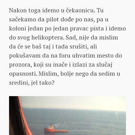
Nakon toga idemo u čekaonicu. Tu
sačekamo da pilot dođe po nas, pa u
koloni jedan po jedan pravac pista i idemo
do svog helikoptera. Sad, nije da mislim
da će se baš taj i tada srušiti, ali
pokušavam da na foru uhvatim mesto do
prozora, koji su inače i izlazi za slučaj
opasnosti. Mislim, bolje nego da sedim u
sredini, jel tako?