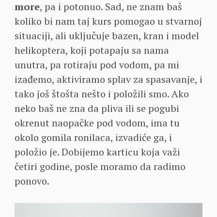
more
, pa i potonuo. Sad, ne znam baš
koliko bi nam taj kurs pomogao u stvarnoj
situaciji, ali uključuje bazen, kran i model
helikoptera, koji potapaju sa nama
unutra, pa rotiraju pod vodom, pa mi
izađemo, aktiviramo splav za spasavanje, i
tako još štošta nešto i položili smo. Ako
neko baš ne zna da pliva ili se pogubi
okrenut naopačke pod vodom, ima tu
okolo gomila ronilaca, izvadiće ga, i
položio je. Dobijemo karticu koja važi
četiri godine, posle moramo da radimo
ponovo.