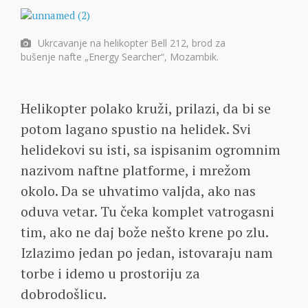
Ukrcavanje na helikopter Bell 212, brod za
bušenje nafte „Energy Searcher“, Mozambik.
Helikopter polako kruži, prilazi, da bi se
potom lagano spustio na helidek. Svi
helidekovi su isti, sa ispisanim ogromnim
nazivom naftne platforme, i mrežom
okolo. Da se uhvatimo valjda, ako nas
oduva vetar. Tu čeka komplet vatrogasni
tim, ako ne daj bože nešto krene po zlu.
Izlazimo jedan po jedan, istovaraju nam
torbe i idemo u prostoriju za
dobrodošlicu.