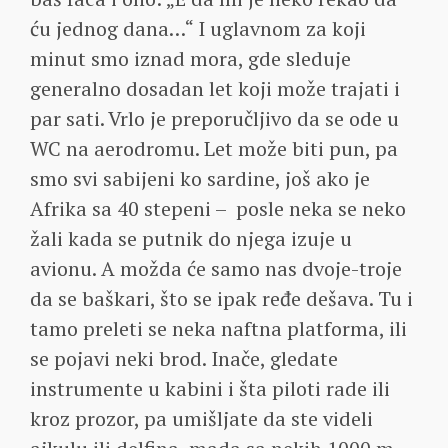
ću jednog dana…“ I uglavnom za koji
minut smo iznad mora, gde sleduje
generalno dosadan let koji može trajati i
par sati. Vrlo je preporučljivo da se ode u
WC na aerodromu. Let može biti pun, pa
smo svi sabijeni ko sardine, još ako je
Afrika sa 40 stepeni – posle neka se neko
žali kada se putnik do njega izuje u
avionu. A možda će samo nas dvoje-troje
da se baškari, što se ipak ređe dešava. Tu i
tamo preleti se neka naftna platforma, ili
se pojavi neki brod. Inače, gledate
instrumente u kabini i šta piloti rade ili
kroz prozor, pa umišljate da ste videli