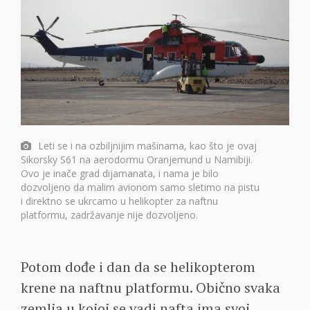
Leti se i na ozbiljnijim mašinama, kao što je ovaj
Sikorsky S61 na aerodormu Oranjemund u Namibiji.
Ovo je inače grad dijamanata, i nama je bilo
dozvoljeno da malim avionom samo sletimo na pistu
i direktno se ukrcamo u helikopter za naftnu
platformu, zadržavanje nije dozvoljeno.
Potom dođe i dan da se helikopterom
krene na naftnu platformu. Obično svaka
zemlja u kojoj se vadi nafta ima svoj