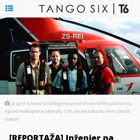
Ja (prvi s leva) sa kolegama pred let na naftnu platformu,
ispred helikoptera Sikorsky S76, na aerodromu Port Gentil,
Gabon
[REPORTAŽA] Inženjer na