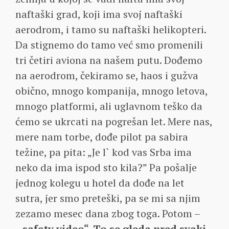
naftaški grad, koji ima svoj naftaški
aerodrom, i tamo su naftaški helikopteri.
Da stignemo do tamo već smo promenili
tri četiri aviona na našem putu. Dođemo
na aerodrom, čekiramo se, haos i gužva
obično, mnogo kompanija, mnogo letova,
mnogo platformi, ali uglavnom teško da
ćemo se ukrcati na pogrešan let. Mere nas,
mere nam torbe, dođe pilot pa sabira
težine, pa pita: „Je l` kod vas Srba ima
neko da ima ispod sto kila?” Pa pošalje
jednog kolegu u hotel da dođe na let
sutra, jer smo preteški, pa se mi sa njim
zezamo mesec dana zbog toga. Potom –
„safety video“. To se gleda pred svaki