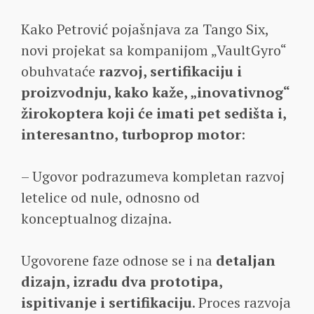
Kako Petrović pojašnjava za Tango Six,
novi projekat sa kompanijom „VaultGyro“
obuhvataće
razvoj, sertifikaciju i
proizvodnju, kako kaže, „inovativnog“
žirokoptera koji će imati pet sedišta i,
interesantno, turboprop motor
:
– Ugovor podrazumeva kompletan razvoj
letelice od nule, odnosno od
konceptualnog dizajna.
Ugovorene faze odnose se i na
detaljan
dizajn, izradu dva prototipa,
ispitivanje i sertifikaciju
. Proces razvoja