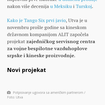
nakon više decenija
u Meksiku
i
Turskoj
.
Kako je Tango Six prvi javio
, Utva je u
novembru prošle godine sa kineskom
državnom kompanijom ALIT započela
projekat
zajedničkog servisnog centra
za vojne bespilotne vazduhoplove
srpske i kineske proizvodnje
.
Novi projekat
Potpisivanje ugovora sa američkim partnerom /
Foto: Utva