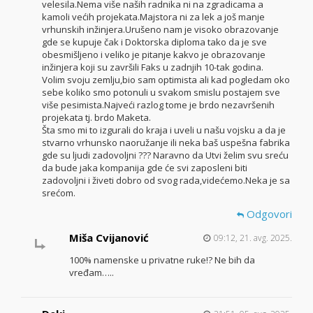
velesila.Nema više naših radnika ni na zgradicama a
kamoli većih projekata.Majstora ni za lek a još manje
vrhunskih inžinjera.Urušeno nam je visoko obrazovanje
gde se kupuje čak i Doktorska diploma tako da je sve
obesmišljeno i veliko je pitanje kakvo je obrazovanje
inžinjera koji su završili Faks u zadnjih 10-tak godina.
Volim svoju zemlju,bio sam optimista ali kad pogledam oko
sebe koliko smo potonuli u svakom smislu postajem sve
više pesimista.Najveći razlog tome je brdo nezavršenih
projekata tj. brdo Maketa.
Šta smo mi to izgurali do kraja i uveli u našu vojsku a da je
stvarno vrhunsko naoružanje ili neka baš uspešna fabrika
gde su ljudi zadovoljni ??? Naravno da Utvi želim svu sreću
da bude jaka kompanija gde će svi zaposleni biti
zadovoljni i živeti dobro od svog rada,videćemo.Neka je sa
srećom.
Odgovori
Miša Cvijanović
09:12, 21. avg. 2025.
100% namenske u privatne ruke!? Ne bih da
vređam…..