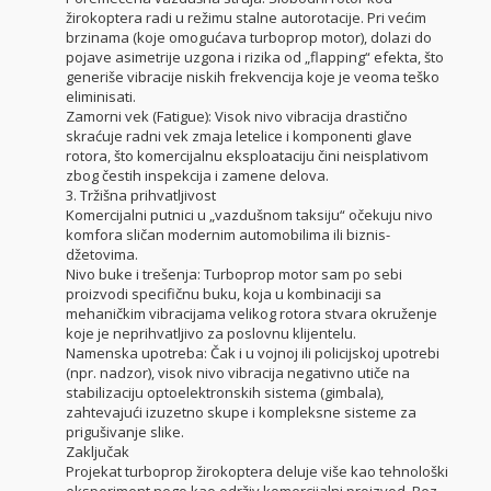
žirokoptera radi u režimu stalne autorotacije. Pri većim
brzinama (koje omogućava turboprop motor), dolazi do
pojave asimetrije uzgona i rizika od „flapping“ efekta, što
generiše vibracije niskih frekvencija koje je veoma teško
eliminisati.
Zamorni vek (Fatigue): Visok nivo vibracija drastično
skraćuje radni vek zmaja letelice i komponenti glave
rotora, što komercijalnu eksploataciju čini neisplativom
zbog čestih inspekcija i zamene delova.
3. Tržišna prihvatljivost
Komercijalni putnici u „vazdušnom taksiju“ očekuju nivo
komfora sličan modernim automobilima ili biznis-
džetovima.
Nivo buke i trešenja: Turboprop motor sam po sebi
proizvodi specifičnu buku, koja u kombinaciji sa
mehaničkim vibracijama velikog rotora stvara okruženje
koje je neprihvatljivo za poslovnu klijentelu.
Namenska upotreba: Čak i u vojnoj ili policijskoj upotrebi
(npr. nadzor), visok nivo vibracija negativno utiče na
stabilizaciju optoelektronskih sistema (gimbala),
zahtevajući izuzetno skupe i kompleksne sisteme za
prigušivanje slike.
Zaključak
Projekat turboprop žirokoptera deluje više kao tehnološki