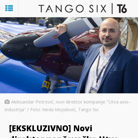
Aleksandar Petrović, novi direktor kompanije "Utva avio-
industrija" / Foto: Neda Mojsilović, Tango Six
[EKSKLUZIVNO] Novi