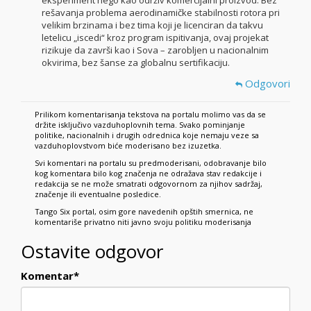
eksperiment nego kao održiv komercijalni proizvod. Bez
rešavanja problema aerodinamičke stabilnosti rotora pri
velikim brzinama i bez tima koji je licenciran da takvu
letelicu „iscedi“ kroz program ispitivanja, ovaj projekat
rizikuje da završi kao i Sova – zarobljen u nacionalnim
okvirima, bez šanse za globalnu sertifikaciju.
Odgovori
Prilikom komentarisanja tekstova na portalu molimo vas da se
držite isključivo vazduhoplovnih tema. Svako pominjanje
politike, nacionalnih i drugih odrednica koje nemaju veze sa
vazduhoplovstvom biće moderisano bez izuzetka.
Svi komentari na portalu su predmoderisani, odobravanje bilo
kog komentara bilo kog značenja ne odražava stav redakcije i
redakcija se ne može smatrati odgovornom za njihov sadržaj,
značenje ili eventualne posledice.
Tango Six portal, osim gore navedenih opštih smernica, ne
komentariše privatno niti javno svoju politiku moderisanja
Ostavite odgovor
Komentar
*