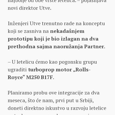
najbolje od obe vrste letelica. – pojašnjava
novi direktor Utve.
Inženjeri Utve trenutno rade na konceptu
koji se zasniva na
nekadašnjem
prototipu koji je bio izlagan na dva
prethodna sajma naoružanja Partner
.
– U letelicu ćemo kao pogonsku grupu
ugraditi
turboprop motor „Rolls-
Royce“ M250 B17F
.
Planiramo probu ove integracije za dva
meseca, što će nam, prvi put u Srbiji,
doneti direktno iskustvo u razvoju letelice