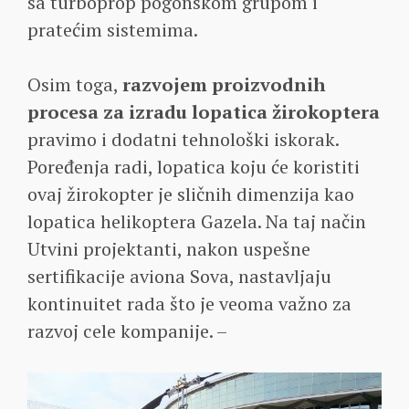
sa turboprop pogonskom grupom i
pratećim sistemima.
Osim toga,
razvojem proizvodnih
procesa za izradu lopatica žirokoptera
pravimo i dodatni tehnološki iskorak.
Poređenja radi, lopatica koju će koristiti
ovaj žirokopter je sličnih dimenzija kao
lopatica helikoptera Gazela. Na taj način
Utvini projektanti, nakon uspešne
sertifikacije aviona Sova, nastavljaju
kontinuitet rada što je veoma važno za
razvoj cele kompanije. –