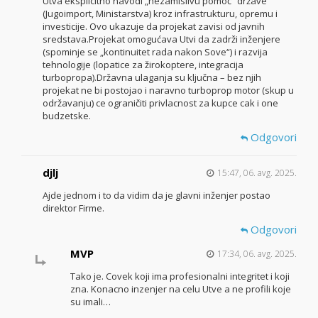
Utva eksplicitno navodi „nezamislivu pomoć“ države
(Jugoimport, Ministarstva) kroz infrastrukturu, opremu i
investicije. Ovo ukazuje da projekat zavisi od javnih
sredstava.Projekat omogućava Utvi da zadrži inženjere
(spominje se „kontinuitet rada nakon Sove“) i razvija
tehnologije (lopatice za žirokoptere, integracija
turbopropa).Državna ulaganja su ključna – bez njih
projekat ne bi postojao i naravno turboprop motor (skup u
održavanju) ce ograničiti privlacnost za kupce cak i one
budzetske.
Odgovori
djlj
15:47, 06. avg. 2025.
Ajde jednom i to da vidim da je glavni inženjer postao
direktor Firme.
Odgovori
MVP
17:34, 06. avg. 2025.
Tako je. Covek koji ima profesionalni integritet i koji
zna. Konacno inzenjer na celu Utve a ne profili koje
su imali…