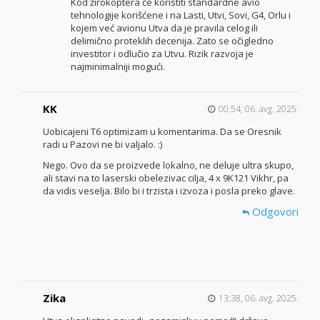
Kod žirokoptera će koristiti standardne avio
tehnologije korišćene i na Lasti, Utvi, Sovi, G4, Orlu i
kojem već avionu Utva da je pravila celog ili
delimično proteklih decenija. Zato se očigledno
investitor i odlučio za Utvu. Rizik razvoja je
najminimalniji mogući.
KK
00:54, 06. avg. 2025.
Uobicajeni T6 optimizam u komentarima. Da se Oresnik
radi u Pazovi ne bi valjalo. :)
Nego. Ovo da se proizvede lokalno, ne deluje ultra skupo,
ali stavi na to laserski obelezivac cilja, 4 x 9K121 Vikhr, pa
da vidis veselja. Bilo bi i trzista i izvoza i posla preko glave.
Odgovori
Zika
13:38, 06. avg. 2025.