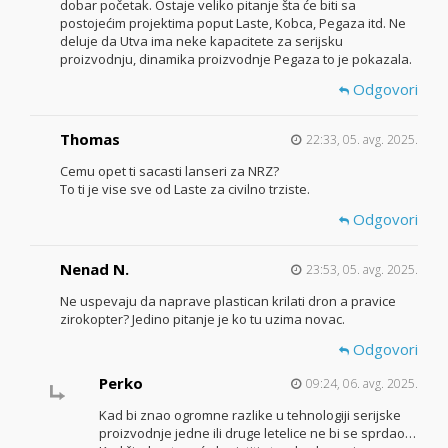
dobar početak. Ostaje veliko pitanje šta će biti sa
postojećim projektima poput Laste, Kobca, Pegaza itd. Ne
deluje da Utva ima neke kapacitete za serijsku
proizvodnju, dinamika proizvodnje Pegaza to je pokazala.
Odgovori
Thomas
22:33, 05. avg. 2025.
Cemu opet ti sacasti lanseri za NRZ?
To ti je vise sve od Laste za civilno trziste.
Odgovori
Nenad N.
23:53, 05. avg. 2025.
Ne uspevaju da naprave plastican krilati dron a pravice
zirokopter? Jedino pitanje je ko tu uzima novac.
Odgovori
Perko
09:24, 06. avg. 2025.
Kad bi znao ogromne razlike u tehnologiji serijske
proizvodnje jedne ili druge letelice ne bi se sprdao…