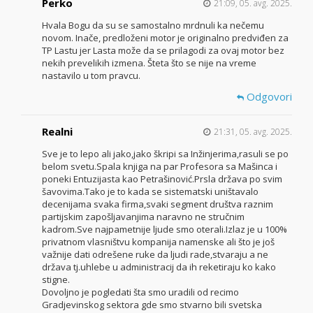
Perko
21:09, 05. avg. 2025.
Hvala Bogu da su se samostalno mrdnuli ka nečemu
novom. Inače, predloženi motor je originalno predviđen za
TP Lastu jer Lasta može da se prilagodi za ovaj motor bez
nekih prevelikih izmena. Šteta što se nije na vreme
nastavilo u tom pravcu.
Odgovori
Realni
21:31, 05. avg. 2025.
Sve je to lepo ali jako,jako škripi sa Inžinjerima,rasuli se po
belom svetu.Spala knjiga na par Profesora sa Mašinca i
poneki Entuzijasta kao Petrašinović.Prsla država po svim
šavovima.Tako je to kada se sistematski uništavalo
decenijama svaka firma,svaki segment društva raznim
partijskim zapošljavanjima naravno ne stručnim
kadrom.Sve najpametnije ljude smo oterali.Izlaz je u 100%
privatnom vlasništvu kompanija namenske ali što je još
važnije dati odrešene ruke da ljudi rade,stvaraju a ne
država tj.uhlebe u administracij da ih reketiraju ko kako
stigne.
Dovoljno je pogledati šta smo uradili od recimo
Gradjevinskog sektora gde smo stvarno bili svetska