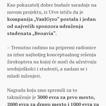
Kao pokazatelj dobre buduće saradnje na
novom projektu, iz Utve ističu da je
kompanija „VaulGyro“ postala i jedan
od najvećih sponzora udruženja
studenata „Beoavia“
.
– Trenutno radimo na pripremi radionice
za izbor najboljeg konceptualnog rešenja
žirokoptera na kojoj će moći da učestvuju
srednjoškolci i studenti, a nadam se i
mladi inženjeri.
Nagrada koju smo spremili za to
takmičenje je
3000 evra za prvo mesto,
2000 evra za drugo mesto i 1000 evra za