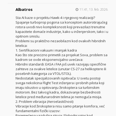
Albatros
11:41, 13. feb. 2026.
Sta AI kaze o projektu Hawk-4 i njegovoj realizaciji?
Spajanje turboprop pogona sa konceptom autorotirajućeg
rotora uvodi nivo kompleksnosti koji prevazilazi trenutne
kapacitete domaće industrije, kako u inženjerskom, tako i u
opitnom smislu.
Problemi su praktično nezaobilazni kod ovakvih hibridnih
letelica:
1. Sertifikacioni vakuum i manjak kadra
Kao što ste precizno primetili za projekat Sova, problem sa
kadrom se ovde eksponencijalno uvećava:
Hibridni standardi: EASA i FAA još uvek razvijaju specifične
zahteve za ovakve letelice (unutar CS-27 za helikoptere ili
posebnih kategorija za VTOL/STOL).
Nedostatak specijalizovanih ispitivača: U svetu postoji
svega nekolicina Flight Test inženjera i probnih pilota koji
imaju iskustvo u opitovanju žirokoptera sa turbinskim
motorom. Bez takvog kadra, dokazivanje bezbednosti
letelice pred međunarodnim telima je nemoguća misija.
2. Problem vibracija (Aeroelastičnost)
Vibracije kod žirokoptera nisu samo pitanje komfora, već
fundamentalni fizički izazov:
Poremećena vazdušna struja: Slobodni rotor kod