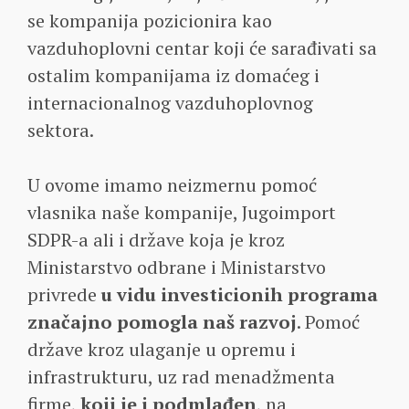
se kompanija pozicionira kao
vazduhoplovni centar koji će sarađivati sa
ostalim kompanijama iz domaćeg i
internacionalnog vazduhoplovnog
sektora.
U ovome imamo neizmernu pomoć
vlasnika naše kompanije, Jugoimport
SDPR-a ali i države koja je kroz
Ministarstvo odbrane i Ministarstvo
privrede
u vidu investicionih programa
značajno pomogla naš razvoj
. Pomoć
države kroz ulaganje u opremu i
infrastrukturu, uz rad menadžmenta
firme,
koji je i podmlađen
, na