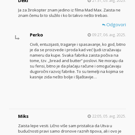
Deki
21:51, 05. avg. 2025.
Ja za žirokopter znam jedino iz filma Mad Max. Zaista ne
znam čemu bi to služilo i ko bi takvo nešto trebao.
Odgovori
Perko
09:27, 06. avg. 2025.
Civili, entuzijasti, traganje i spasavanje, ko god, bitno
je da se proizvede i proda kad već ljudi izražavaju
nameru da kupe. Svaka fabrika zaista počiva na
tome, tzv. „bread and butter“ poslovi. Ne moraju da
su fensi, bitno je da plaćaju račune i omogućavaju
dugoročni razvoj fabrike. To su temelji na kojima se
kasnije zida nešto bolje i šljaštavije…
Miks
22:05, 05. avg. 2025.
Zaista lepe vesti. Lično više sam pristalica da Utva u
budućnosti pravi samo dronove raznih tipova, ali i ovo je