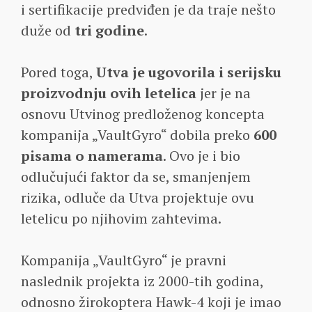
i sertifikacije predviđen je da traje nešto
duže od
tri godine
.
Pored toga,
Utva je ugovorila i serijsku
proizvodnju ovih letelica
jer je na
osnovu Utvinog predloženog koncepta
kompanija „VaultGyro“ dobila preko
600
pisama o namerama
. Ovo je i bio
odlučujući faktor da se, smanjenjem
rizika, odluče da Utva projektuje ovu
letelicu po njihovim zahtevima.
Kompanija „VaultGyro“ je pravni
naslednik projekta iz 2000-tih godina,
odnosno žirokoptera Hawk-4 koji je imao