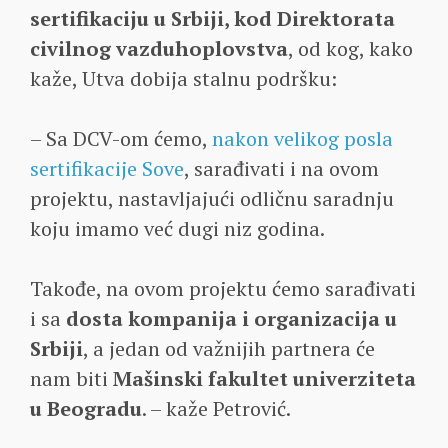
sertifikaciju u Srbiji, kod Direktorata
civilnog vazduhoplovstva
, od kog, kako
kaže, Utva dobija stalnu podršku:
– Sa DCV-om ćemo,
nakon velikog posla
sertifikacije Sove
, sarađivati i na ovom
projektu, nastavljajući odličnu saradnju
koju imamo već dugi niz godina.
Takođe, na ovom projektu ćemo sarađivati
i sa
dosta kompanija i organizacija u
Srbiji
, a jedan od važnijih partnera će
nam biti
Mašinski fakultet univerziteta
u Beogradu
. – kaže Petrović.