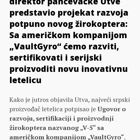
direktor pančevačke Utve
predstavio projekat razvoja
potpuno novog žirokoptera:
Sa američkom kompanijom
„VaultGyro“ ćemo razviti,
sertifikovati i serijski
proizvoditi novu inovativnu
letelicu
Kako je jutros objavila Utva, najveći srpski
proizvođač letelica potpisao je
Ugovor o
razvoju, sertifikaciji i proizvodnji
žirokoptera nazvanog „V-5“ sa
američkom kompanijom „VaultGyro“
.