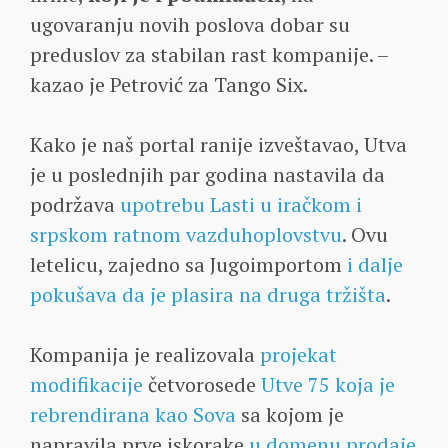
ugovaranju novih poslova dobar su
preduslov za stabilan rast kompanije. –
kazao je Petrović za Tango Six.
Kako je naš portal ranije izveštavao, Utva
je u poslednjih par godina nastavila da
podržava
upotrebu Lasti u iračkom i
srpskom ratnom vazduhoplovstvu
. Ovu
letelicu, zajedno sa Jugoimportom
i dalje
pokušava da je plasira na druga tržišta
.
Kompanija je realizovala
projekat
modifikacije
četvorosede
Utve 75 koja je
rebrendirana kao Sova
sa kojom je
napravila prve iskorake
u domenu prodaje