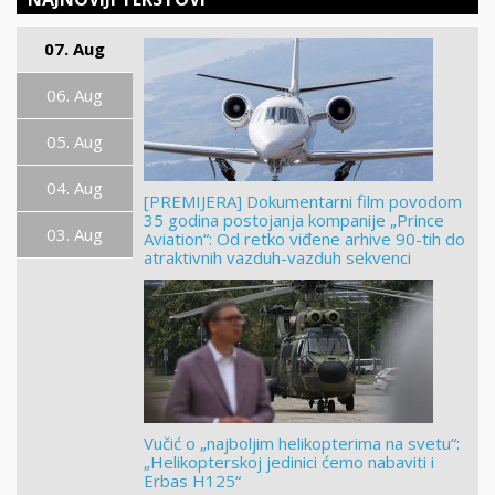
07. Aug
06. Aug
05. Aug
04. Aug
[PREMIJERA] Dokumentarni film povodom
35 godina postojanja kompanije „Prince
03. Aug
Aviation“: Od retko viđene arhive 90-tih do
atraktivnih vazduh-vazduh sekvenci
Vučić o „najboljim helikopterima na svetu“:
„Helikopterskoj jedinici ćemo nabaviti i
Erbas H125“