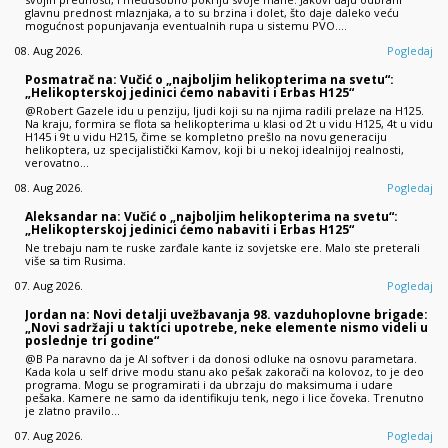
glavnu prednost mlaznjaka, a to su brzina i dolet, što daje daleko veću
mogućnost popunjavanja eventualnih rupa u sistemu PVO.…
08. Aug 2026.
Pogledaj
Posmatrač na: Vučić o „najboljim helikopterima na svetu“:
„Helikopterskoj jedinici ćemo nabaviti i Erbas H125“
@Robert Gazele idu u penziju, ljudi koji su na njima radili prelaze na H125.
Na kraju, formira se flota sa helikopterima u klasi od 2t u vidu H125, 4t u vidu
H145 i 9t u vidu H215, čime se kompletno prešlo na novu generaciju
helikoptera, uz specijalistički Kamov, koji bi u nekoj idealnijoj realnosti,
verovatno…
08. Aug 2026.
Pogledaj
Aleksandar na: Vučić o „najboljim helikopterima na svetu“:
„Helikopterskoj jedinici ćemo nabaviti i Erbas H125“
Ne trebaju nam te ruske zarđale kante iz sovjetske ere. Malo ste preterali
više sa tim Rusima.
07. Aug 2026.
Pogledaj
Jordan na: Novi detalji uvežbavanja 98. vazduhoplovne brigade:
„Novi sadržaji u taktici upotrebe, neke elemente nismo videli u
poslednje tri godine“
@B Pa naravno da je AI softver i da donosi odluke na osnovu parametara.
Kada kola u self drive modu stanu ako pešak zakorači na kolovoz, to je deo
programa. Mogu se programirati i da ubrzaju do maksimuma i udare
pešaka. Kamere ne samo da identifikuju tenk, nego i lice čoveka. Trenutno
je zlatno pravilo…
07. Aug 2026.
Pogledaj