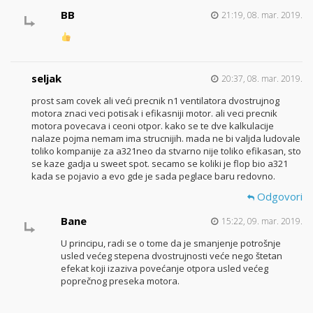
BB
21:19, 08. mar. 2019.
seljak
20:37, 08. mar. 2019.
prost sam covek ali veći precnik n1 ventilatora dvostrujnog
motora znaci veci potisak i efikasniji motor. ali veci precnik
motora povecava i ceoni otpor. kako se te dve kalkulacije
nalaze pojma nemam ima strucnijih. mada ne bi valjda ludovale
toliko kompanije za a321neo da stvarno nije toliko efikasan, sto
se kaze gadja u sweet spot. secamo se koliki je flop bio a321
kada se pojavio a evo gde je sada peglace baru redovno.
Odgovori
Bane
15:22, 09. mar. 2019.
U principu, radi se o tome da je smanjenje potrošnje
usled većeg stepena dvostrujnosti veće nego štetan
efekat koji izaziva povećanje otpora usled većeg
poprečnog preseka motora.