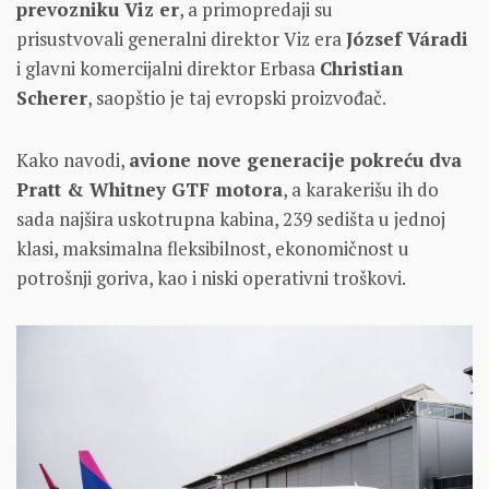
prevozniku Viz er
, a primopredaji su
prisustvovali generalni direktor Viz era
József Váradi
i glavni komercijalni direktor Erbasa
Christian
Scherer
, saopštio je taj evropski proizvođač.
Kako navodi,
avione nove generacije pokreću dva
Pratt & Whitney GTF motora
, a karakerišu ih do
sada najšira uskotrupna kabina, 239 sedišta u jednoj
klasi, maksimalna fleksibilnost, ekonomičnost u
potrošnji goriva, kao i niski operativni troškovi.