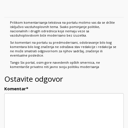
Prilikom komentarisanja tekstova na portalu molimo vas da se držite
isključivo vazduhoplovnih tema. Svako pominjanje politike,
nacionalnih i drugih odrednica koje nemaju veze sa
vazduhoplovstvom biće moderisano bez izuzetka.
Svi komentari na portalu su predmoderisani, odobravanje bilo kog
komentara bilo kog značenja ne odražava stav redakcije i redakcija se
ne može smatrati odgovornom za njihov sadržaj, značenje ili
eventualne posledice.
Tango Six portal, osim gore navedenih opštih smernica, ne
komentariše privatno niti javno svoju politiku moderisanja
Ostavite odgovor
Komentar
*