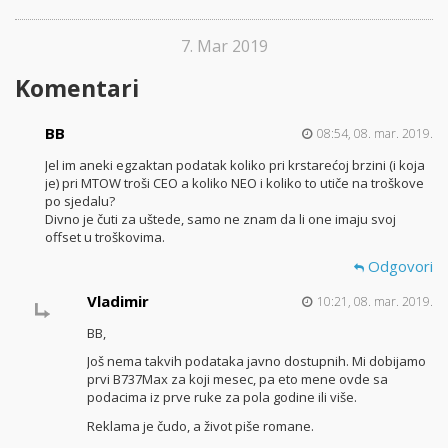
7. Mar 2019
Komentari
BB
08:54, 08. mar. 2019.
Jel im aneki egzaktan podatak koliko pri krstarećoj brzini (i koja
je) pri MTOW troši CEO a koliko NEO i koliko to utiče na troškove
po sjedalu?
Divno je čuti za uštede, samo ne znam da li one imaju svoj
offset u troškovima.
Odgovori
Vladimir
10:21, 08. mar. 2019.
BB,
Još nema takvih podataka javno dostupnih. Mi dobijamo
prvi B737Max za koji mesec, pa eto mene ovde sa
podacima iz prve ruke za pola godine ili više.
Reklama je čudo, a život piše romane.