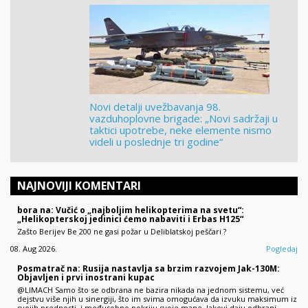
Novi detalji uvežbavanja 98.
vazduhoplovne brigade: „Novi sadržaji u
taktici upotrebe, neke elemente nismo
videli u poslednje tri godine“
NAJNOVIJI KOMENTARI
bora na: Vučić o „najboljim helikopterima na svetu“:
„Helikopterskoj jedinici ćemo nabaviti i Erbas H125“
Zašto Berijev Be 200 ne gasi požar u Deliblatskoj peščari ?
08. Aug 2026.
Pogledaj
Posmatrač na: Rusija nastavlja sa brzim razvojem Jak-130M:
Objavljen i prvi inostrani kupac
@LIMACH Samo što se odbrana ne bazira nikada na jednom sistemu, već
dejstvu više njih u sinergiji, što im svima omogućava da izvuku maksimum iz
svojih prednosti, i međusobno pokriju svoje mane. Jakovi daju odbrani