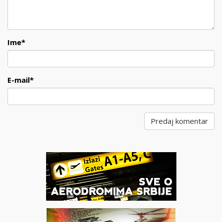
Ime
*
E-mail
*