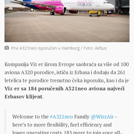
Prvi A321neo isporučen u Hamburg / Foto: Airbus
Kompanija Viz er širom Evrope saobraća sa više od 100
aviona A320 porodice, ističu iz Erbasa i dodaju da 261
letelica te porodice trenutno čeka isporuku, kao i da je
Viz er sa 184 poručenih A321neo aviona najveći
Erbasov klijent
.
Welcome to the
#A321neo
Family
@WizzAir
–
here’s to more flexibility, fuel efficiency and
lower operating costs. 183 more to join your all-