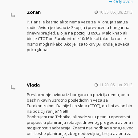
Odgovori
Zoran
10:55, 05. jun. 2013.
P. Paris je kasnio ali to nema veze sa JATom. Ja sam ga
radio. Avion je dosao iz Skoplja i prevucen u hangar na
dnevni pregled. Bio je na poziciji u 09:02. Malo knap ali
bio je CTOT od Eurokontrole 10:16 lokal tako da ranije
nismo mogli nikako. Ako je i za to kriv JAT onda je svaka
prica glupa.
Vlada
11:20, 05. jun. 2013.
Prevlachenje aviona iz hangara na poziciju nema, ama
bash nikavih uzrocno posledichnih veza sa
Eurokontrolom. Da nije bilo slota (CTOT), da li bi avion bio
na poziciji ranije? Ne!!!
Poohtujem rad Tehnike, ali ovde su u pitanju operativni
propusti u planiranju rotacije, dnevnog pregleda aviona i
mogucnosti saobracaja. Znachi nije podbacila snaga, vec
um. Loshe planiranje, zbog nedovoljnog broja aviona za