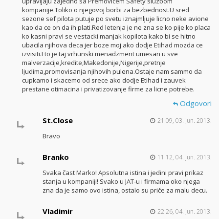
upravljaju zajedno sa Premovicem Safety sluzbom
kompanije.Toliko o njegovoj borbi za bezbednost.U sred
sezone sef pilota putuje po svetu iznajmljuje licno neke avione
kao da ce on da ih plati.Red letenja je ne zna se ko pije ko placa
ko kasni pravi se vestacki manjak kopilota kako bi se hitno
ubacila njihova deca jer boze moj ako dodje Etihad mozda ce
izvisiti.I to je taj vrhunski menadzment umesan u sve
malverzacije,kredite,Makedonije,Nigerije,pretnje
ljudima,promovisanja njihovih pulena.Ostaje nam sammo da
cupkamo i skacemo od srece ako dodje Etihad i zauvek
prestane otimacina i privatizovanje firme za licne potrebe.
Odgovori
St.Close
21:09, 03. jun. 2013.
Bravo
Branko
11:12, 04. jun. 2013.
Svaka čast Marko! Apsolutna istina i jedini pravi prikaz
stanja u kompaniji! Svako u JAT-u i firmama oko njega
zna da je samo ovo istina, ostalo su priče za malu decu.
Vladimir
22:26, 04. jun. 2013.