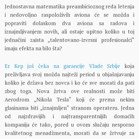
Jednostavna matematika preambicioznog reda letenja
i nedovoljno raspoloživih aviona će se možda i
popraviti dolaskom dva aviona sa radova i
iznajmljivanjem novih, ali ostaje upitno koliko u toj
jednačini zaista „talentovano-izvrsni profesionalci“
imaju efekta na bilo šta?
Er Kep još čeka na garancije Vlade Srbije
koja
preživljava svoj možda najteži period u objašnjavanju
koliko je država bez novca i ko će sve morati da pati
zbog toga. Nova žrtva ove realnosti može biti
Aerodrom „Nikola Tesla“ koji će prema nekim
glasinama biti „iznajmljen“ stranom operateru. Jedna
od najzdravijih i najtransparentnijih domaćih
kompanija će tako, pored u ovom slučaju nesporno
kvalitetnog menadžmenta, morati da se žrtvuje za