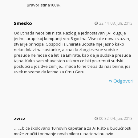
Bravo! Istina100%.
Smesko
22:44, 03. jun. 2013.
Od Etihada nece biti nista. Razlog je jednostavan. JAT duguje
jednoj arapskoj kompaniji vec 8 godina. Vise nije novac vazan,
stvar je principa. Gospodi iz Emirata uopste nije jasno kako
neko dolazi na sastanke, a zna da zbog izvrsne sudske
presude ne moze da leti za Emirate, kao da je sudska presuda
tajna. Kako sam obavesten uskoro ce biti pokrenuti sudski
postupci u jos dve zemlje… mada to ne treba da nas birine, jos
uvek mozemo da letimo za Crnu Goru.
Odgovori
zvizz
00:32, 04. jun. 2013.
„……biće školovano 10 novih kapetana za ATR što u budućnosti
može značiti i primanje novih pilota u nacionalnu avio-