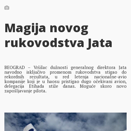
Magija novog
rukovodstva Jata
BEOGRAD – Vršilac dužnosti generalnog direktora Jata
navodno isključivo promenom rukovodstva stigao do
rekordnih rezultata, u red letenja nacionalne-avio
kompanije koji je u haosu pristigao dugo očekivani avion,
delegacija Etihada stiže danas. Moguće skoro novo
zapošljavanje pilota.