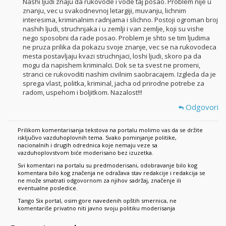
Nashi ljudi znaju da rukovode i vode taj posao. Problem nije u
znanju, vec u svakodnevnoj letargiji, muvanju, lichnim
interesima, kriminalnim radnjama i slichno. Postoji ogroman broj
nashih ljudi, struchnjaka i u zemlji i van zemlje, koji su vishe
nego sposobni da rade posao. Problem je shto se tim ljudima
ne pruza prilika da pokazu svoje znanje, vec se na rukovodeca
mesta postavljaju kvazi struchnjaci, loshi ljudi, skoro pa da
mogu da napishem kriminalci. Dok se ta svest ne promeni,
stranci ce rukovoditi nashim civilnim saobracajem. Izgleda da je
sprega vlast, politka, kriminal, jacha od prirodne potrebe za
radom, uspehom i boljitkom. Nazalost!!!
Odgovori
Prilikom komentarisanja tekstova na portalu molimo vas da se držite
isključivo vazduhoplovnih tema. Svako pominjanje politike,
nacionalnih i drugih odrednica koje nemaju veze sa
vazduhoplovstvom biće moderisano bez izuzetka.
Svi komentari na portalu su predmoderisani, odobravanje bilo kog
komentara bilo kog značenja ne odražava stav redakcije i redakcija se
ne može smatrati odgovornom za njihov sadržaj, značenje ili
eventualne posledice.
Tango Six portal, osim gore navedenih opštih smernica, ne
komentariše privatno niti javno svoju politiku moderisanja