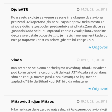
DjoleATR
14:58, 03. jun. 2013.
Ko u svetu skoluje za vreme sezone i na ukupno dva aviona
proizvodi 32 kapetana ,da se slucajno nepravi neko mesto za
sinove doticne gospode i predsednika sindikata.Zamislit ce se
gospoda kada se budu otpustali radnici i visak pilota.Zaposlite
decu a sve ostale otpustite ….to je magicni menagment kada od
nicega naprave korist za sebe!!! gde ste bili ranije ?????
Odgovori
Vlada
16:13, 03. jun. 2013.
Ima se! Moze se! Samo sachekajmo izveshtaj Etihad. Da vidimo
pod kojim uslovima ce ponuditi da kupi JAT? Mozda svi ovi dans
shto se raduju novom poslu i shkolovanju za koji mesec
zaplachu? Bilo da Etihad kupi JAT, bilo da odustane.
Odgovori
Mitrovic Srdjan Mitros
19:51, 03. jun. 2013.
Niko ne kaze da je za ovo najzasluzniji Aviogenex-ov avion koji