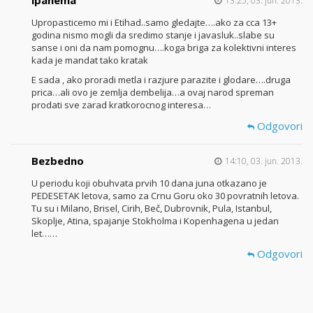
13:25, 03. jun. 2013.
Upropasticemo mi i Etihad..samo gledajte….ako za cca 13+
godina nismo mogli da sredimo stanje i javasluk..slabe su
sanse i oni da nam pomognu….koga briga za kolektivni interes
kada je mandat tako kratak
E sada , ako proradi metla i razjure parazite i glodare….druga
prica…ali ovo je zemlja dembelija…a ovaj narod spreman
prodati sve zarad kratkorocnog interesa…
Odgovori
Bezbedno
14:10, 03. jun. 2013.
U periodu koji obuhvata prvih 10 dana juna otkazano je
PEDESETAK letova, samo za Crnu Goru oko 30 povratnih letova.
Tu su i Milano, Brisel, Cirih, Beč, Dubrovnik, Pula, Istanbul,
Skoplje, Atina, spajanje Stokholma i Kopenhagena u jedan
let……
Odgovori