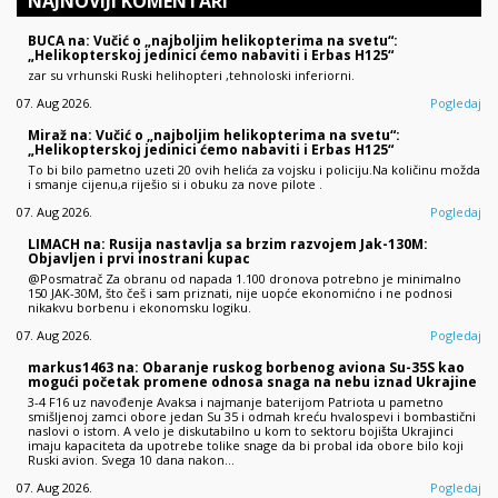
NAJNOVIJI KOMENTARI
BUCA na: Vučić o „najboljim helikopterima na svetu“:
„Helikopterskoj jedinici ćemo nabaviti i Erbas H125“
zar su vrhunski Ruski helihopteri ,tehnoloski inferiorni.
07. Aug 2026.
Pogledaj
Miraž na: Vučić o „najboljim helikopterima na svetu“:
„Helikopterskoj jedinici ćemo nabaviti i Erbas H125“
To bi bilo pametno uzeti 20 ovih helića za vojsku i policiju.Na količinu možda
i smanje cijenu,a riješio si i obuku za nove pilote .
07. Aug 2026.
Pogledaj
LIMACH na: Rusija nastavlja sa brzim razvojem Jak-130M:
Objavljen i prvi inostrani kupac
@Posmatrač Za obranu od napada 1.100 dronova potrebno je minimalno
150 JAK-30M, što češ i sam priznati, nije uopće ekonomićno i ne podnosi
nikakvu borbenu i ekonomsku logiku.
07. Aug 2026.
Pogledaj
markus1463 na: Obaranje ruskog borbenog aviona Su-35S kao
mogući početak promene odnosa snaga na nebu iznad Ukrajine
3-4 F16 uz navođenje Avaksa i najmanje baterijom Patriota u pametno
smišljenoj zamci obore jedan Su 35 i odmah kreću hvalospevi i bombastični
naslovi o istom. A velo je diskutabilno u kom to sektoru bojišta Ukrajinci
imaju kapaciteta da upotrebe tolike snage da bi probal ida obore bilo koji
Ruski avion. Svega 10 dana nakon…
07. Aug 2026.
Pogledaj