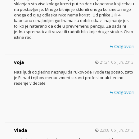
sklanjao sto vise kolega krceci put za decu kapetana koji cekaju
na postavljenje. Mnogo bitnije je skloniti onoga ko smeta nego
onoga od cijeg odlaska niko nema koristi. Od prilike 3 ili 4
kapetana u najboljim godinama su dobili otkaz i najmanje jos
toliko je naterano da ode u prevremenu penziju. Za sada ni
jedna spremacica ili vozac ili radnik bilo koje druge struke. Cisto
istine radi.
Odgovori
voja
21:24, 06. jun. 2013.
Nasi ljudi ocigledno neznaju da rukovode i vode taj posao, zato
je Etihad i njihov menadzment stranci profesijonalci jedino
resenje videcete.
Odgovori
Vlada
22:08, 06. jun. 2013.