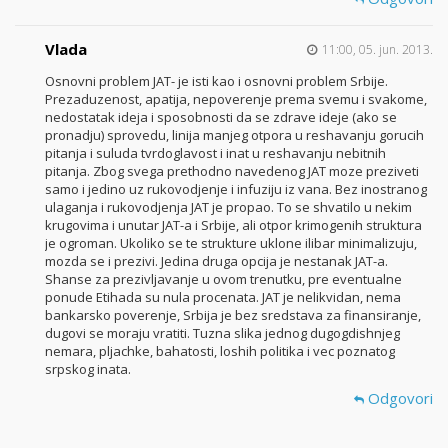
Vlada
11:00, 05. jun. 2013.
Osnovni problem JAT- je isti kao i osnovni problem Srbije.
Prezaduzenost, apatija, nepoverenje prema svemu i svakome,
nedostatak ideja i sposobnosti da se zdrave ideje (ako se
pronadju) sprovedu, linija manjeg otpora u reshavanju gorucih
pitanja i suluda tvrdoglavost i inat u reshavanju nebitnih
pitanja. Zbog svega prethodno navedenog JAT moze preziveti
samo i jedino uz rukovodjenje i infuziju iz vana. Bez inostranog
ulaganja i rukovodjenja JAT je propao. To se shvatilo u nekim
krugovima i unutar JAT-a i Srbije, ali otpor krimogenih struktura
je ogroman. Ukoliko se te strukture uklone ilibar minimalizuju,
mozda se i prezivi. Jedina druga opcija je nestanak JAT-a.
Shanse za prezivljavanje u ovom trenutku, pre eventualne
ponude Etihada su nula procenata. JAT je nelikvidan, nema
bankarsko poverenje, Srbija je bez sredstava za finansiranje,
dugovi se moraju vratiti. Tuzna slika jednog dugogdishnjeg
nemara, pljachke, bahatosti, loshih politika i vec poznatog
srpskog inata.
Odgovori