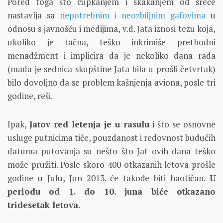
Pored toga što cupkanjem i skakanjem od sreće
nastavlja sa
nepotrebnim i neozbiljnim gafovima
u
odnosu s javnošću i medijima, v.d. Jata iznosi tezu koja,
ukoliko je tačna, teško inkrimiše prethodni
menadžment i implicira da je nekoliko dana rada
(mada je sednica skupštine Jata bila u prošli četvrtak)
bilo dovoljno da se problem kašnjenja aviona, posle tri
godine, reši.
Ipak,
Jatov red letenja je u rasulu
i što se osnovne
usluge putnicima tiče, pouzdanost i redovnost budućih
datuma putovanja su nešto što Jat ovih dana teško
može pružiti. Posle skoro 400 otkazanih letova prošle
godine u Julu, Jun 2013. će takođe biti haotičan.
U
periodu od 1. do 10. juna biće otkazano
tridesetak letova
.