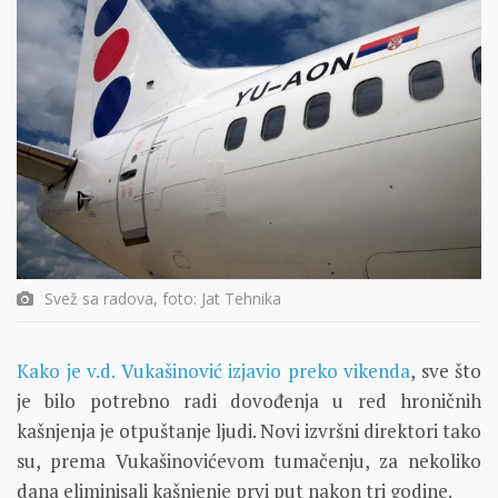
Svež sa radova, foto: Jat Tehnika
Kako je v.d. Vukašinović izjavio preko vikenda
, sve što
je bilo potrebno radi dovođenja u red hroničnih
kašnjenja je otpuštanje ljudi. Novi izvršni direktori tako
su, prema Vukašinovićevom tumačenju, za nekoliko
dana eliminisali kašnjenje prvi put nakon tri godine.