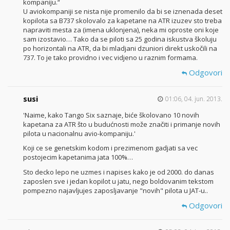
kompaniju.“
U aviokompaniji se nista nije promenilo da bi se iznenada deset
kopilota sa B737 skolovalo za kapetane na ATR izuzev sto treba
napraviti mesta za (imena uklonjena), neka mi oproste oni koje
sam izostavio… Tako da se piloti sa 25 godina iskustva školuju
po horizontali na ATR, da bi mladjani dzuniori direkt uskočili na
737. To je tako providno i vec vidjeno u raznim formama.
Odgovori
susi
01:06, 04. jun. 2013.
'Naime, kako Tango Six saznaje, biće školovano 10 novih
kapetana za ATR što u budućnosti može značiti i primanje novih
pilota u nacionalnu avio-kompaniju.'
Koji ce se genetskim kodom i prezimenom gadjati sa vec
postojecim kapetanima jata 100%…
Sto decko lepo ne uzmes i napises kako je od 2000. do danas
zaposlen sve i jedan kopilot u jatu, nego boldovanim tekstom
pompezno najavljujes zaposljavanje "novih" pilota u JAT-u..
Odgovori