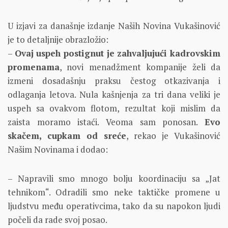
U izjavi za današnje izdanje Naših Novina Vukašinović
je to detaljnije obrazložio:
–
Ovaj uspeh postignut je zahvaljujući kadrovskim
promenama
, novi menadžment kompanije želi da
izmeni dosadašnju praksu čestog otkazivanja i
odlaganja letova. Nula kašnjenja za tri dana veliki je
uspeh sa ovakvom flotom, rezultat koji mislim da
zaista moramo istaći. Veoma sam ponosan.
Evo
skačem, cupkam od sreće
, rekao je Vukašinović
Našim Novinama i dodao:
– Napravili smo mnogo bolju koordinaciju sa „Jat
tehnikom“. Odradili smo neke taktičke promene u
ljudstvu među operativcima, tako da su napokon ljudi
počeli da rade svoj posao.