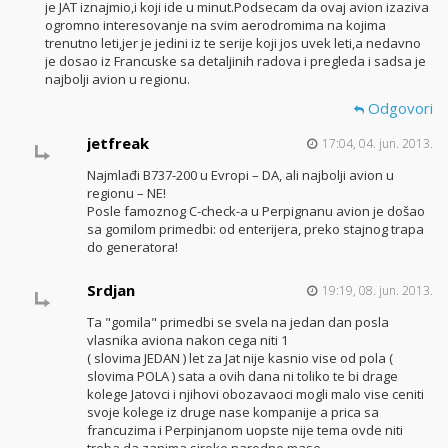
je JAT iznajmio,i koji ide u minut.Podsecam da ovaj avion izaziva
ogromno interesovanje na svim aerodromima na kojima
trenutno leti,jer je jedini iz te serije koji jos uvek leti,a nedavno
je dosao iz Francuske sa detaljinih radova i pregleda i sadsa je
najbolji avion u regionu.
Odgovori
jetfreak
17:04, 04. jun. 2013.
Najmlađi B737-200 u Evropi – DA, ali najbolji avion u
regionu – NE!
Posle famoznog C-check-a u Perpignanu avion je došao
sa gomilom primedbi: od enterijera, preko stajnog trapa
do generatora!
Srdjan
19:19, 08. jun. 2013.
Ta "gomila" primedbi se svela na jedan dan posla
vlasnika aviona nakon cega niti 1
( slovima JEDAN ) let za Jat nije kasnio vise od pola (
slovima POLA ) sata a ovih dana ni toliko te bi drage
kolege Jatovci i njihovi obozavaoci mogli malo vise ceniti
svoje kolege iz druge nase kompanije a prica sa
francuzima i Perpinjanom uopste nije tema ovde niti
treba da zanima siroke narodne mase