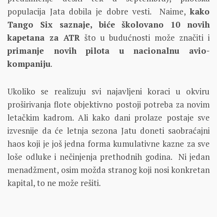
populacija Jata dobila je dobre vesti. Naime,
kako
Tango Six saznaje, biće školovano 10 novih
kapetana za ATR
što u budućnosti može značiti i
primanje novih pilota u nacionalnu avio-
kompaniju
.
Ukoliko se realizuju svi najavljeni koraci u okviru
proširivanja flote objektivno postoji potreba za novim
letačkim kadrom. Ali kako dani prolaze postaje sve
izvesnije da će letnja sezona Jatu doneti saobraćajni
haos koji je još jedna forma kumulativne kazne za sve
loše odluke i nečinjenja prethodnih godina. Ni jedan
menadžment, osim možda stranog koji nosi konkretan
kapital, to ne može rešiti.