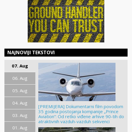
NAJNOVIJI TEKSTOVI
07. Aug
06. Aug
05. Aug
04. Aug
[PREMIJERA] Dokumentarni film povodom
35 godina postojanja kompanije „Prince
03. Aug
Aviation“: Od retko viđene arhive 90-tih do
atraktivnih vazduh-vazduh sekvenci
01. Aug