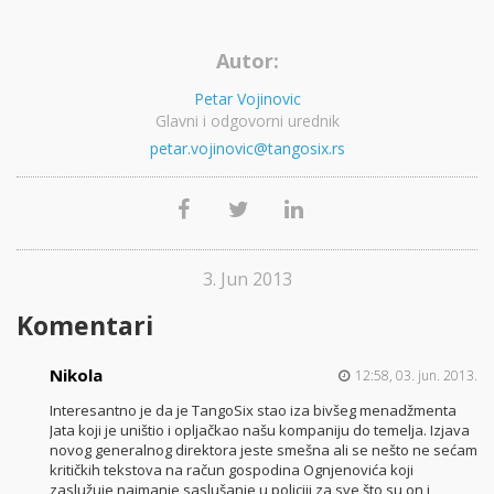
Autor:
Petar Vojinovic
Glavni i odgovorni urednik
petar.vojinovic@tangosix.rs
3. Jun 2013
Komentari
Nikola
12:58, 03. jun. 2013.
Interesantno je da je TangoSix stao iza bivšeg menadžmenta
Jata koji je uništio i opljačkao našu kompaniju do temelja. Izjava
novog generalnog direktora jeste smešna ali se nešto ne sećam
kritičkih tekstova na račun gospodina Ognjenovića koji
zaslužuje najmanje saslušanje u policiji za sve što su on i