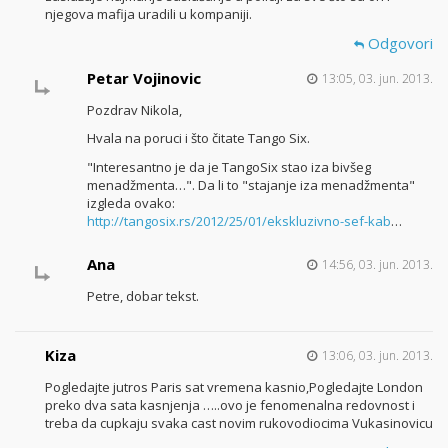
njegova mafija uradili u kompaniji.
Odgovori
Petar Vojinovic
13:05, 03. jun. 2013.
Pozdrav Nikola,
Hvala na poruci i što čitate Tango Six.
"Interesantno je da je TangoSix stao iza bivšeg
menadžmenta…". Da li to "stajanje iza menadžmenta"
izgleda ovako:
http://tangosix.rs/2012/25/01/ekskluzivno-sef-kab
…
Ana
14:56, 03. jun. 2013.
Petre, dobar tekst.
Kiza
13:06, 03. jun. 2013.
Pogledajte jutros Paris sat vremena kasnio,Pogledajte London
preko dva sata kasnjenja …..ovo je fenomenalna redovnost i
treba da cupkaju svaka cast novim rukovodiocima Vukasinovicu