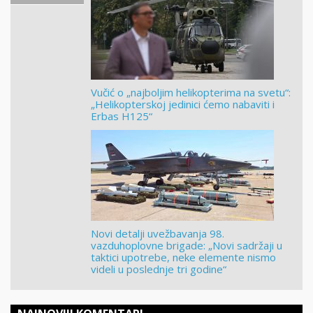
Vučić o „najboljim helikopterima na svetu“:
„Helikopterskoj jedinici ćemo nabaviti i
Erbas H125“
Novi detalji uvežbavanja 98.
vazduhoplovne brigade: „Novi sadržaji u
taktici upotrebe, neke elemente nismo
videli u poslednje tri godine“