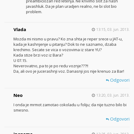
preambiciozan red letenja. Ne krivimo slot za nash
javashluk. Da je plan uradjen realno, ne bi slot bio
problem.
Vlada
13:15, 03. jun. 2013.
Mozda mi nismo u pravu? Ko zna shta je reper srece u JAT-u,
kada je kashnjenje u pitanju? Dok to ne saznamo, dzaba
krechimo. Secate se vica o vozovima iz stare YU?
Kada stize brzi voz iz Bara?
U 07.15.
Neverovatno, pa to je po redu voznje???!!
Da, ali ovo je jucerashnji voz. Danasnji jos nije krenuo za Bar!
Odgovori
Neo
13:20, 03. jun. 2013.
I onda je mrmot zamotao cokoladu u foliju; da nije tuzno bilo bi
smesno.
Odgovori
ipanema