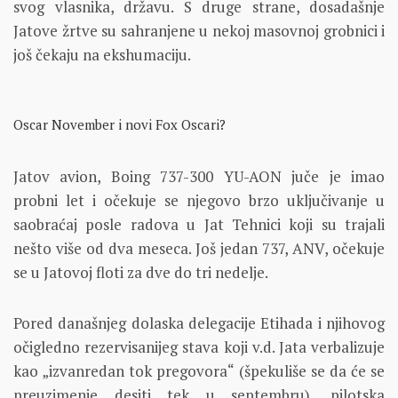
svog vlasnika, državu. S druge strane, dosadašnje
Jatove žrtve su sahranjene u nekoj masovnoj grobnici i
još čekaju na ekshumaciju.
Oscar November i novi Fox Oscari?
Jatov avion, Boing 737-300 YU-AON juče je imao
probni let i očekuje se njegovo brzo uključivanje u
saobraćaj posle radova u Jat Tehnici koji su trajali
nešto više od dva meseca. Još jedan 737, ANV, očekuje
se u Jatovoj floti za dve do tri nedelje.
Pored današnjeg dolaska delegacije Etihada i njihovog
očigledno rezervisanijeg stava koji v.d. Jata verbalizuje
kao „izvanredan tok pregovora“ (špekuliše se da će se
preuzimenje desiti tek u septembru), pilotska