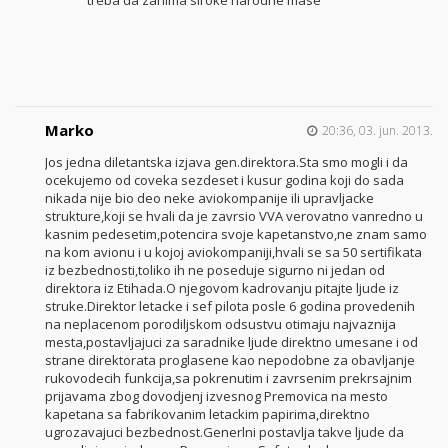
Marko
20:36, 03. jun. 2013.
Jos jedna diletantska izjava gen.direktora.Sta smo mogli i da
ocekujemo od coveka sezdeset i kusur godina koji do sada
nikada nije bio deo neke aviokompanije ili upravljacke
strukture,koji se hvali da je zavrsio VVA verovatno vanredno u
kasnim pedesetim,potencira svoje kapetanstvo,ne znam samo
na kom avionu i u kojoj aviokompaniji,hvali se sa 50 sertifikata
iz bezbednosti,toliko ih ne poseduje sigurno ni jedan od
direktora iz Etihada.O njegovom kadrovanju pitajte ljude iz
struke.Direktor letacke i sef pilota posle 6 godina provedenih
na neplacenom porodiljskom odsustvu otimaju najvaznija
mesta,postavljajuci za saradnike ljude direktno umesane i od
strane direktorata proglasene kao nepodobne za obavljanje
rukovodecih funkcija,sa pokrenutim i zavrsenim prekrsajnim
prijavama zbog dovodjenj izvesnog Premovica na mesto
kapetana sa fabrikovanim letackim papirima,direktno
ugrozavajuci bezbednost.Generlni postavlja takve ljude da