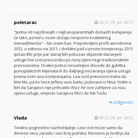
poletarac
22:13, 05. jun. 2013.
"Jedna od najzdravijih i najtransparentnijih domaćih kompanija
će tako, pored u ovom slučaju nesporno kvalitetnog
menadžmenta" – Ne znam bas. Prepolovljeni profit aerodroma
2012. u odnosu na 2011. i dodatni pad u prvom tromjesecju 2013
(pisao Blic prije par dana) bih pokusao objasniti davanjem
usluge low cost prevozniku po nizoj cijeni nego tradicionalnim
prevoziocima. Ovakvi potezi nesumnjivo dovode do gubitka
punoplateznih klijenata ili do daljnjeg snizavanja cijena usluga
prema svim avio kompanijama. Low cost prevozioci treba da
lete Nis, pa ko hoce jeftinu avio kartu, putovace iz Nisa. Vidite u
BiH da Sarajevo nije prihvatilo Wizz Air-ove zahtjeve za nizu
cijenu usluge, umjesto Sarajeva Wizz Air leti Tuzlu.
Odgovori
Vlada
00:27, 06. jun. 2013.
Totalno pogreshno razmishljanje. Low cost moze samo da
donese vecu zaradu i veci broj putnika. Nonsens je tvrdnja da