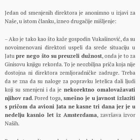
Jedan od smenjenih direktora je anonimno u izjavi za
Naše, u istom članku, izneo drugačije mišljenje:
– Ako je tako kao što kaže gospodin Vukašinović, da su
novoimenovani direktori uspeli da srede situaciju u
Jatu
pre nego što su preuzeli dužnost
, onda je to za
Ginisovu knjigu rekorda. To je neozbiljna priča koja nije
dostojna ni direktora zemljoradničke zadruge. Treba
da se zna da su naloge za popravku letelica dali ljudi
koji su smenjeni i da je
nekorektno omalovažavati
njihov rad
. Pored toga,
smešno je u javnost izlaziti
s pričom da avioni Jata ne kasne tri dana jer je u
nedelju kasnio let iz Amsterdama
, završava izvor
Naših.