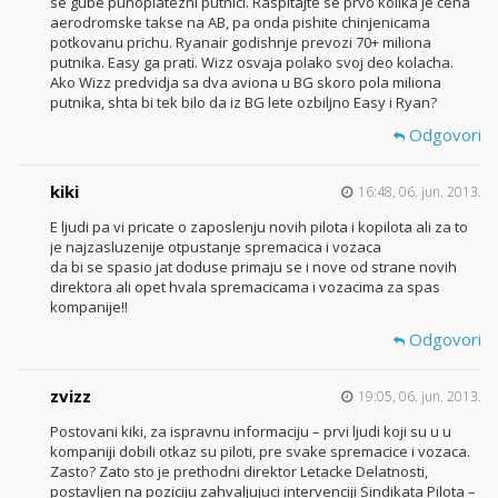
se gube punoplatezni putnici. Raspitajte se prvo kolika je cena
aerodromske takse na AB, pa onda pishite chinjenicama
potkovanu prichu. Ryanair godishnje prevozi 70+ miliona
putnika. Easy ga prati. Wizz osvaja polako svoj deo kolacha.
Ako Wizz predvidja sa dva aviona u BG skoro pola miliona
putnika, shta bi tek bilo da iz BG lete ozbiljno Easy i Ryan?
Odgovori
kiki
16:48, 06. jun. 2013.
E ljudi pa vi pricate o zaposlenju novih pilota i kopilota ali za to
je najzasluzenije otpustanje spremacica i vozaca
da bi se spasio jat doduse primaju se i nove od strane novih
direktora ali opet hvala spremacicama i vozacima za spas
kompanije!!
Odgovori
zvizz
19:05, 06. jun. 2013.
Postovani kiki, za ispravnu informaciju – prvi ljudi koji su u u
kompaniji dobili otkaz su piloti, pre svake spremacice i vozaca.
Zasto? Zato sto je prethodni direktor Letacke Delatnosti,
postavljen na poziciju zahvaljujuci intervenciji Sindikata Pilota –