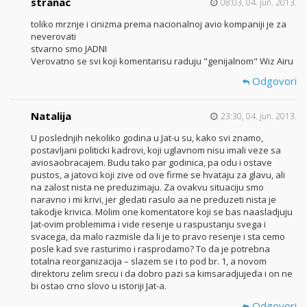
stranac
08:03, 04. jun. 2013.
toliko mrznje i cinizma prema nacionalnoj avio kompaniji je za
neverovati
stvarno smo JADNI
Verovatno se svi koji komentarisu raduju "genijalnom" Wiz Airu
Odgovori
Natalija
23:30, 04. jun. 2013.
U poslednjih nekoliko godina u Jat-u su, kako svi znamo,
postavljani politicki kadrovi, koji uglavnom nisu imali veze sa
aviosaobracajem. Budu tako par godinica, pa odu i ostave
pustos, a jatovci koji zive od ove firme se hvataju za glavu, ali
na zalost nista ne preduzimaju. Za ovakvu situaciju smo
naravno i mi krivi, jer gledati rasulo aa ne preduzeti nista je
takodje krivica. Molim one komentatore koji se bas naasladjuju
Jat-ovim problemima i vide resenje u raspustanju svega i
svacega, da malo razmisle da li je to pravo resenje i sta cemo
posle kad sve rasturimo i rasprodamo? To da je potrebna
totalna reorganizacija – slazem se i to pod br. 1, a novom
direktoru zelim srecu i da dobro pazi sa kimsaradjujeda i on ne
bi ostao crno slovo u istoriji Jat-a.
Odgovori