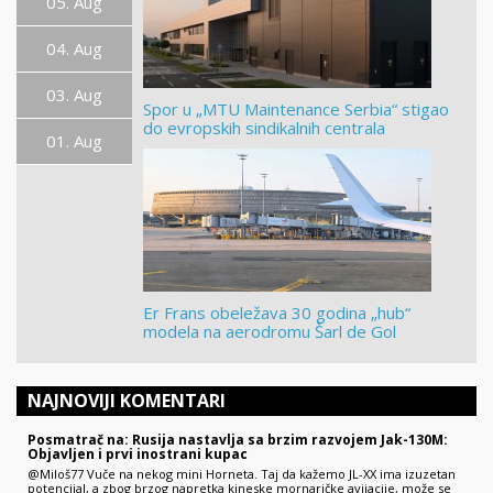
05. Aug
04. Aug
03. Aug
Spor u „MTU Maintenance Serbia“ stigao
do evropskih sindikalnih centrala
01. Aug
Er Frans obeležava 30 godina „hub“
modela na aerodromu Šarl de Gol
NAJNOVIJI KOMENTARI
Posmatrač na: Rusija nastavlja sa brzim razvojem Jak-130M:
Objavljen i prvi inostrani kupac
@Miloš77 Vuče na nekog mini Horneta. Taj da kažemo JL-XX ima izuzetan
potencijal, a zbog brzog napretka kineske mornaričke avijacije, može se