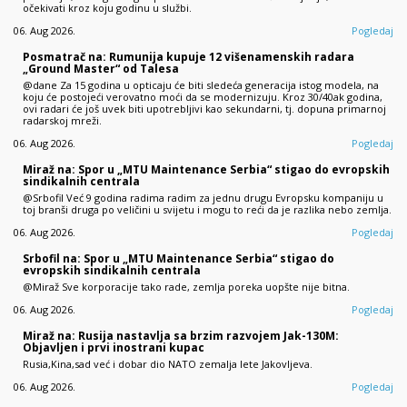
očekivati kroz koju godinu u službi.
06. Aug 2026.
Pogledaj
Posmatrač na: Rumunija kupuje 12 višenamenskih radara
„Ground Master“ od Talesa
@dane Za 15 godina u opticaju će biti sledeća generacija istog modela, na
koju će postojeći verovatno moći da se modernizuju. Kroz 30/40ak godina,
ovi radari će još uvek biti upotrebljivi kao sekundarni, tj. dopuna primarnoj
radarskoj mreži.
06. Aug 2026.
Pogledaj
Miraž na: Spor u „MTU Maintenance Serbia“ stigao do evropskih
sindikalnih centrala
@Srbofil Već 9 godina radima radim za jednu drugu Evropsku kompaniju u
toj branši druga po veličini u svijetu i mogu to reći da je razlika nebo zemlja.
06. Aug 2026.
Pogledaj
Srbofil na: Spor u „MTU Maintenance Serbia“ stigao do
evropskih sindikalnih centrala
@Miraž Sve korporacije tako rade, zemlja poreka uopšte nije bitna.
06. Aug 2026.
Pogledaj
Miraž na: Rusija nastavlja sa brzim razvojem Jak-130M:
Objavljen i prvi inostrani kupac
Rusia,Kina,sad već i dobar dio NATO zemalja lete Jakovljeva.
06. Aug 2026.
Pogledaj