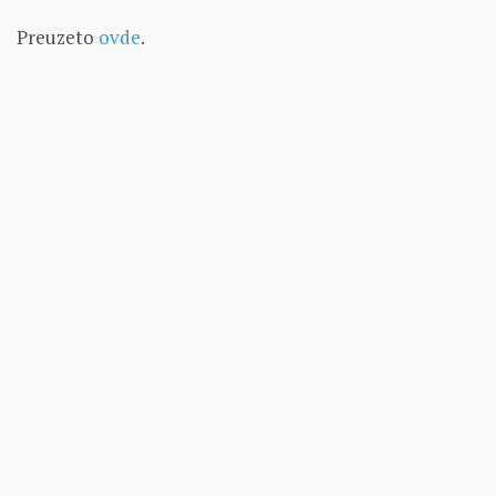
Preuzeto
ovde
.