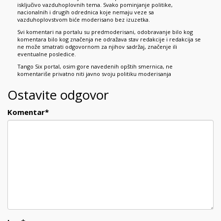
isključivo vazduhoplovnih tema. Svako pominjanje politike,
nacionalnih i drugih odrednica koje nemaju veze sa
vazduhoplovstvom biće moderisano bez izuzetka.
Svi komentari na portalu su predmoderisani, odobravanje bilo kog
komentara bilo kog značenja ne odražava stav redakcije i redakcija se
ne može smatrati odgovornom za njihov sadržaj, značenje ili
eventualne posledice.
Tango Six portal, osim gore navedenih opštih smernica, ne
komentariše privatno niti javno svoju politiku moderisanja
Ostavite odgovor
Komentar
*