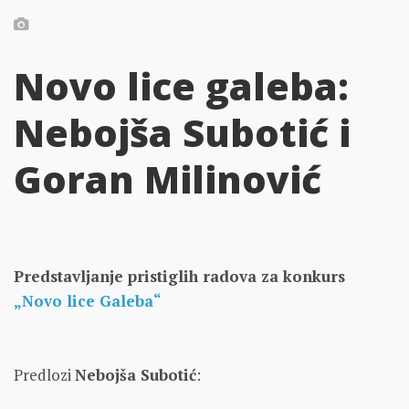
Novo lice galeba:
Nebojša Subotić i
Goran Milinović
Predstavljanje pristiglih radova za konkurs
„Novo lice Galeba“
Predlozi
Nebojša Subotić
: