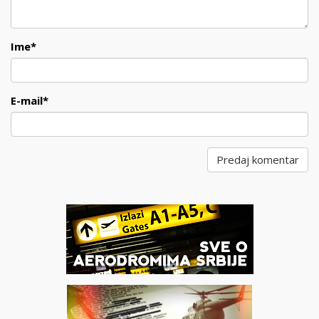
Ime
*
E-mail
*