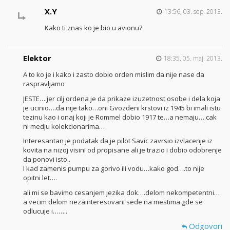
X.Y
13:56, 03. sep. 2013.
Kako ti znas ko je bio u avionu?
Elektor
18:35, 05. maj. 2013.
A to ko je i kako i zasto dobio orden mislim da nije nase da
raspravljamo
JESTE….jer cilj ordena je da prikaze izuzetnost osobe i dela koja
je ucinio….da nije tako…oni Gvozdeni krstovi iz 1945 bi imali istu
tezinu kao i onaj koji je Rommel dobio 1917 te…a nemaju….cak
ni medju kolekcionarima…
Interesantan je podatak da je pilot Savic zavrsio izvlacenje iz
kovita na nizoj visini od propisane ali je trazio i dobio odobrenje
da ponovi isto..
I kad zamenis pumpu za gorivo ili vodu…kako god….to nije
opitni let….
ali mi se bavimo cesanjem jezika dok….delom nekompetentni…
a vecim delom nezainteresovani sede na mestima gde se
odlucuje i……..
Odgovori