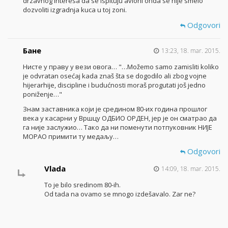
drzavnog interesa da se ispituju avioni onda se nije smelo
dozvoliti izgradnja kuca u toj zoni.
Odgovori
Бане
13:23, 18. mar. 2015.
Нисте у праву у вези овога… "…Možemo samo zamisliti koliko
je odvratan osećaj kada znaš šta se dogodilo ali zbog vojne
hijerarhije, discipline i budućnosti moraš progutati još jedno
poniženje…"
Знам заставника који је средином 80-их година прошлог
века у касарни у Вршцу ОДБИО ОРДЕН, јер је он сматрао да
га није заслужио… Тако да ни поменути потпуковник НИЈЕ
МОРАО примити ту медаљу…
Odgovori
Vlada
14:09, 18. mar. 2015.
To je bilo sredinom 80-ih.
Od tada na ovamo se mnogo izdešavalo. Zar ne?