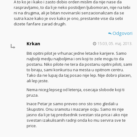
A to ko je i kako i zasto dobio orden mislim da nije nase da
raspravljamo, to da li je neko postidjen ljubomoran, nije na tebi
ni na drugima, ali je bitan novinarski senzacionalizam da se
sutra kaze kako je ovo kako je ono, prestanite vise da sebi
dizete fanfare zarad drugih.
Odgovori
Krkan
15:03, 05. maj. 2013.
Biti opitni pilot je vrhunac jedne letacke karijere. Samo
najbolji medju najboljima i oni koji to zele mogu to da
postanu. Niko pilote ne tera da postanu opitni piloti, sami
to biraju, sami konkurisu na mesta u opitnom centru.
Tako da ne lupaj da taj posao nije lep. Nije dobro placen,
ali lep jeste.
Nema niceg lepseg od letenja, osecaja slobode koji ti
pruza.
Inace Petar je samo preveo ono sto smo gledali u
Skupstini. Onu sramotu i mazanje ociju. Samo mi nije
jasno da li je taj predsednik svestan sta prica i ako nije
svestan izakulisanih radnji onda ko mu servira sve te
price.