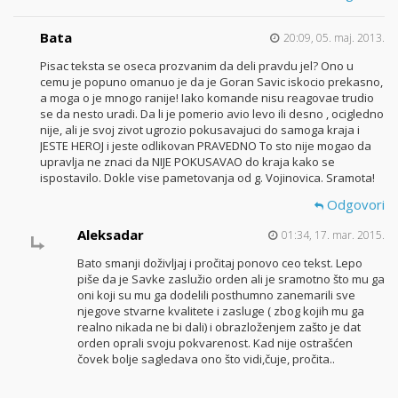
Bata
20:09, 05. maj. 2013.
Pisac teksta se oseca prozvanim da deli pravdu jel? Ono u
cemu je popuno omanuo je da je Goran Savic iskocio prekasno,
a moga o je mnogo ranije! Iako komande nisu reagovae trudio
se da nesto uradi. Da li je pomerio avio levo ili desno , ocigledno
nije, ali je svoj zivot ugrozio pokusavajuci do samoga kraja i
JESTE HEROJ i jeste odlikovan PRAVEDNO To sto nije mogao da
upravlja ne znaci da NIJE POKUSAVAO do kraja kako se
ispostavilo. Dokle vise pametovanja od g. Vojinovica. Sramota!
Odgovori
Aleksadar
01:34, 17. mar. 2015.
Bato smanji doživljaj i pročitaj ponovo ceo tekst. Lepo
piše da je Savke zaslužio orden ali je sramotno što mu ga
oni koji su mu ga dodelili posthumno zanemarili sve
njegove stvarne kvalitete i zasluge ( zbog kojih mu ga
realno nikada ne bi dali) i obrazloženjem zašto je dat
orden oprali svoju pokvarenost. Kad nije ostrašćen
čovek bolje sagledava ono što vidi,čuje, pročita..