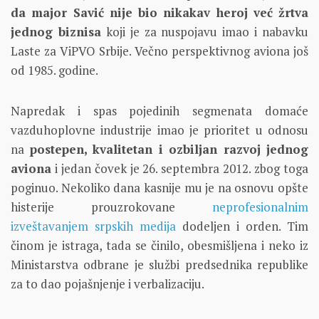
da major Savić nije bio nikakav heroj već žrtva
jednog biznisa
koji je za nuspojavu imao i nabavku
Laste za ViPVO Srbije. Večno perspektivnog aviona još
od 1985. godine.
Napredak i spas pojedinih segmenata domaće
vazduhoplovne industrije imao je prioritet u odnosu
na
postepen, kvalitetan i ozbiljan razvoj jednog
aviona
i jedan čovek je 26. septembra 2012. zbog toga
poginuo. Nekoliko dana kasnije mu je na osnovu opšte
histerije prouzrokovane
neprofesionalnim
izveštavanjem srpskih medija
dodeljen i orden. Tim
činom je istraga, tada se činilo, obesmišljena i neko iz
Ministarstva odbrane je službi predsednika republike
za to dao pojašnjenje i verbalizaciju.