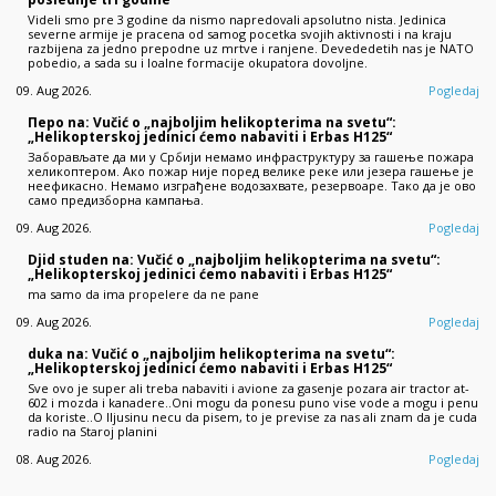
Videli smo pre 3 godine da nismo napredovali apsolutno nista. Jedinica
severne armije je pracena od samog pocetka svojih aktivnosti i na kraju
razbijena za jedno prepodne uz mrtve i ranjene. Devededetih nas je NATO
pobedio, a sada su i loalne formacije okupatora dovoljne.
09. Aug 2026.
Pogledaj
Перо na: Vučić o „najboljim helikopterima na svetu“:
„Helikopterskoj jedinici ćemo nabaviti i Erbas H125“
Заборављате да ми у Србији немамо инфраструктуру за гашење пожара
хеликоптером. Ако пожар није поред велике реке или језера гашење је
неефикасно. Немамо изграђене водозахвате, резервоаре. Тако да је ово
само предизборна кампања.
09. Aug 2026.
Pogledaj
Djid studen na: Vučić o „najboljim helikopterima na svetu“:
„Helikopterskoj jedinici ćemo nabaviti i Erbas H125“
ma samo da ima propelere da ne pane
09. Aug 2026.
Pogledaj
duka na: Vučić o „najboljim helikopterima na svetu“:
„Helikopterskoj jedinici ćemo nabaviti i Erbas H125“
Sve ovo je super ali treba nabaviti i avione za gasenje pozara air tractor at-
602 i mozda i kanadere..Oni mogu da ponesu puno vise vode a mogu i penu
da koriste..O Iljusinu necu da pisem, to je previse za nas ali znam da je cuda
radio na Staroj planini
08. Aug 2026.
Pogledaj