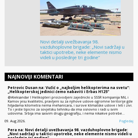
Novi detalji uvežbavanja 98.
vazduhoplovne brigade: „Novi sadržaji u
taktici upotrebe, neke elemente nismo
videli u poslednje tri godine“
NAJNOVIJI KOMENTARI
Petrovic Dusan na: Vučić o „najboljim helikopterima na svetu“:
„Helikopterskoj jedinici ćemo nabaviti i Erbas H125“
@Aleksandar I Helikopteri proizvodjeni zajednicki u SSSR kompanija MiL i
Kamov jesu kvalitetni, pravljeni su za njihove uslove-ogromne teritorije gde
hiljadama kilometra nema mehanicara, i surove klimatske uslove i leti i zivi.
To i jeste tipicno za sovjetsku tehniku-da ima osnovno i radi u svim
uslovima. Srbija ima sasvim drugu geografiju, i nema nikakve potrebe…
09. Aug 2026.
Pogledaj
Pera na: Novi detalji uvežbavanja 98. vazduhoplovne brigade:
„Novi sadržaji u taktici upotrebe, neke elemente nismo videli u
poslednje tri godine“