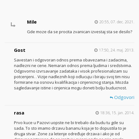
Mile
20:55, 07. dec. 2021.
Gde moze da se procita zvanican izvestaj sta se desilo?
Gost
17:50, 24. maj. 2013.
Savestan i odgovoran odnos prema obavezama i zadacima,
nadlezni ne cene. Nemaran odnos prema ljudima i sredstvima.
Odgovorno izvrsavanje zadataka i visok profesionalizam su
potcenjeni. . Vizije nadleznih koji odlucuju i biraju svoj tim nisu
formirane na osnovu kvalifikacija i cinjenicnog stanja. Mozda
sagledavanje istine i cinjenica mogu doneti bolju buducnost.
Odgovori
rasa
18:36, 15. jan. 2014.
Prvo kuce u Pazovi uopste ne bi trebalo da budu tu gde su
sada. To sto imamo drzavu bananu koja je to dopustila to je
druga stvar. Zone za letenje određuje drzava i ako je od