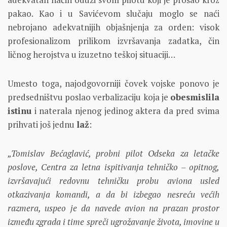
pakao. Kao i u Savićevom slučaju moglo se naći
nebrojano adekvatnijih objašnjenja za orden: visok
profesionalizom prilikom izvršavanja zadatka, čin
ličnog herojstva u izuzetno teškoj situaciji…
Umesto toga, najodgovorniji čovek vojske ponovo je
predsedništvu poslao verbalizaciju koja je
obesmislila
istinu
i naterala njenog jedinog aktera da pred svima
prihvati još jednu
laž
:
„Tomislav Bećaglavić, probni pilot Odseka za letačke
poslove, Centra za letna ispitivanja tehničko – opitnog,
izvršavajući redovnu tehničku probu aviona usled
otkazivanja komandi, a da bi izbegao nesreću većih
razmera, uspeo je da navede avion na prazan prostor
između zgrada i time spreči ugrožavanje života, imovine u