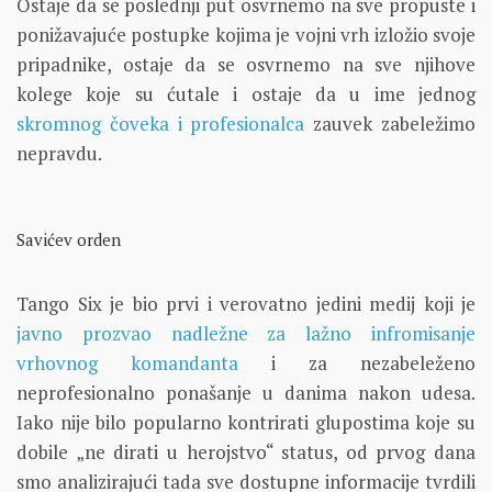
Ostaje da se poslednji put osvrnemo na sve propuste i
ponižavajuće postupke kojima je vojni vrh izložio svoje
pripadnike, ostaje da se osvrnemo na sve njihove
kolege koje su ćutale i ostaje da u ime jednog
skromnog čoveka i profesionalca
zauvek zabeležimo
nepravdu.
Savićev orden
Tango Six je bio prvi i verovatno jedini medij koji je
javno prozvao nadležne za lažno infromisanje
vrhovnog komandanta
i za nezabeleženo
neprofesionalno ponašanje u danima nakon udesa.
Iako nije bilo popularno kontrirati glupostima koje su
dobile „ne dirati u herojstvo“ status, od prvog dana
smo analizirajući tada sve dostupne informacije tvrdili