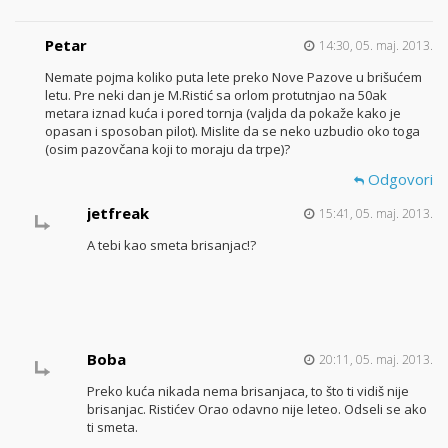
Petar
14:30, 05. maj. 2013.
Nemate pojma koliko puta lete preko Nove Pazove u brišućem
letu. Pre neki dan je M.Ristić sa orlom protutnjao na 50ak
metara iznad kuća i pored tornja (valjda da pokaže kako je
opasan i sposoban pilot). Mislite da se neko uzbudio oko toga
(osim pazovčana koji to moraju da trpe)?
Odgovori
jetfreak
15:41, 05. maj. 2013.
A tebi kao smeta brisanjac!?
Boba
20:11, 05. maj. 2013.
Preko kuća nikada nema brisanjaca, to što ti vidiš nije
brisanjac. Ristićev Orao odavno nije leteo. Odseli se ako
ti smeta.