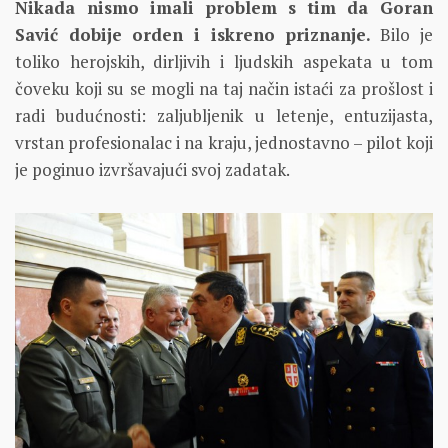
Nikada nismo imali problem s tim da Goran
Savić dobije orden i iskreno priznanje.
Bilo je
toliko herojskih, dirljivih i ljudskih aspekata u tom
čoveku koji su se mogli na taj način istaći za prošlost i
radi budućnosti: zaljubljenik u letenje, entuzijasta,
vrstan profesionalac i na kraju, jednostavno – pilot koji
je poginuo izvršavajući svoj zadatak.