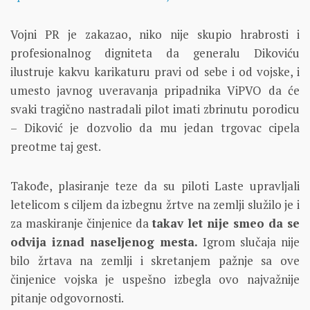
Vojni PR je zakazao, niko nije skupio hrabrosti i
profesionalnog digniteta da generalu Dikoviću
ilustruje kakvu karikaturu pravi od sebe i od vojske, i
umesto javnog uveravanja pripadnika ViPVO da će
svaki tragično nastradali pilot imati zbrinutu porodicu
– Diković je dozvolio da mu jedan trgovac cipela
preotme taj gest.
Takođe, plasiranje teze da su piloti Laste upravljali
letelicom s ciljem da izbegnu žrtve na zemlji služilo je i
za maskiranje činjenice da
takav let nije smeo da se
odvija iznad naseljenog mesta.
Igrom slučaja nije
bilo žrtava na zemlji i skretanjem pažnje sa ove
činjenice vojska je uspešno izbegla ovo najvažnije
pitanje odgovornosti.