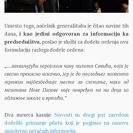
Umesto toga, načelnik generalštaba je čitao novine tih
dana,
i kao jedini odgovoran za informaciju ka
predsedništvu
, poslao je službi za dodelu ordenja ovu
formulaciju razloga dodele ordena:
„…захваљујући херојском чину пилота Савића, који је
свесно прекасно искочио, јер је до последњег момента
тражио најбезбедније место за слетање, нико од
мештана Нове Пазове није повређен па ни деца из
оближње школе и вртића.”
Dva meseca kasnije
Novosti su drugi put zaredom
dodelile priznanje pilotu koji je poginuo na osnovu
apsolutno netačnih informacija.