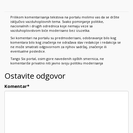
Prilikom komentarisanja tekstova na portalu molimo vas da se držite
isključivo vazduhoplovnih tema. Svako pominjanje politike,
nacionalnih i drugih odrednica koje nemaju veze sa
vazduhoplovstvom biće moderisano bez izuzetka.
Svi komentari na portalu su predmoderisani, odobravanje bilo kog
komentara bilo kog značenja ne odražava stav redakcije i redakcija se
ne može smatrati odgovornom za njihov sadržaj, značenje ili
eventualne posledice.
Tango Six portal, osim gore navedenih opštih smernica, ne
komentariše privatno niti javno svoju politiku moderisanja
Ostavite odgovor
Komentar
*