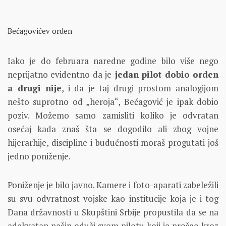
Bećagovićev orden
Iako je do februara naredne godine bilo više nego
neprijatno evidentno da je
jedan pilot dobio orden
a drugi nije
, i da je taj drugi prostom analogijom
nešto suprotno od „heroja“, Bećagović je ipak dobio
poziv. Možemo samo zamisliti koliko je odvratan
osećaj kada znaš šta se dogodilo ali zbog vojne
hijerarhije, discipline i budućnosti moraš progutati još
jedno poniženje.
Poniženje je bilo javno. Kamere i foto-aparati zabeležili
su svu odvratnost vojske kao institucije koja je i tog
Dana državnosti u Skupštini Srbije propustila da se na
adekvatan način oduži svom pilotu koji je prošao kroz