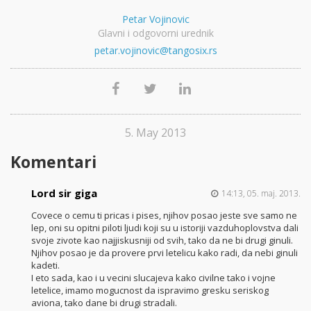
Petar Vojinovic
Glavni i odgovorni urednik
petar.vojinovic@tangosix.rs
5. May 2013
Komentari
Lord sir giga
14:13, 05. maj. 2013.
Covece o cemu ti pricas i pises, njihov posao jeste sve samo ne
lep, oni su opitni piloti ljudi koji su u istoriji vazduhoplovstva dali
svoje zivote kao najjiskusniji od svih, tako da ne bi drugi ginuli.
Njihov posao je da provere prvi letelicu kako radi, da nebi ginuli
kadeti.
I eto sada, kao i u vecini slucajeva kako civilne tako i vojne
letelice, imamo mogucnost da ispravimo gresku seriskog
aviona, tako dane bi drugi stradali.