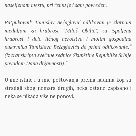
naseljenom mestu, pri čemu je i sam povređen.
Potpukovnik Tomislav Bećaglavić odlikovan je zlatnom
medaljom za hrabrost “Miloš Obilić”, za ispoljenu
hrabrost i delo ličnog herojstva i molim gospodina
pukovnika Tomislava Bećaglavića da primi odlikovanje.“
(iz transkripta svečane sednice Skupštine Republike Srbije
povodom Dana državnosti).“
U ime istine i u ime poštovanja prema ljudima koji su
stradali zbog nemara drugih, neka ostane zapisano i
neka se nikada više ne ponovi.