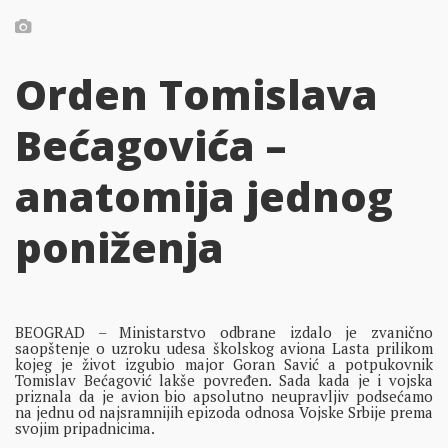
Orden Tomislava
Bećagovića –
anatomija jednog
poniženja
BEOGRAD – Ministarstvo odbrane izdalo je zvanično
saopštenje o uzroku udesa školskog aviona Lasta prilikom
kojeg je život izgubio major Goran Savić a potpukovnik
Tomislav Bećagović lakše povređen. Sada kada je i vojska
priznala da je avion bio apsolutno neupravljiv podsećamo
na jednu od najsramnijih epizoda odnosa Vojske Srbije prema
svojim pripadnicima.