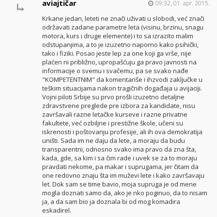
aviajtičar
09:32, 01. apr. 2015.
Krkane jedan, leteti ne znači uživati u slobodi, već znači
održavati zadane parametre leta (visinu, brzinu, snagu
motora, kurs i druge elemente) i to sa izrazito malim
odstupanjima, a to je izuzetno naporno kako psihički,
tako i fiziki. Posao jeste lep za one koji ga vrše, nije
plaćen ni približno, upropašćuju ga pravo javnosti na
informacije o svemu i svačemu, pa se svako nađe
"KOMPETENTNIM" da komentariše i ihzvodi zaključke u
teškim situacijama nakon tragičnih događaja u avijaciji.
Vojni piloti Srbije su prvo prošli izuzetno detaljne
zdravstvene preglede pre izbora za kandidate, nisu
završavali razne letačke kurseve i razne privatne
fakultete, već ozbiljne i prestižne škole, učeni su
iskrenosti i poštovanju profesije, ali ih ova demokratija
uništi. Sada im ne daju da lete, a moraju da budu
transparentni, odnosno svako ima pravo da zna šta,
kada, gde, sa kim i sa čim rade i uvek se za to moraju
pravdati nekome, pa makar i suprugama, jer čitam da
one redovno znaju šta im muževi lete i kako završavaju
let. Dok sam se time bavio, moja supruga je od mene
mogla doznati samo da, ako je nko poginuo, da to nisam
ja, a da sam bio ja doznala bi od mog komadira
eskadirel.