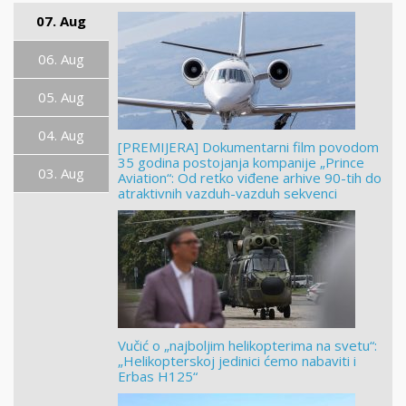
07. Aug
06. Aug
05. Aug
04. Aug
[PREMIJERA] Dokumentarni film povodom
35 godina postojanja kompanije „Prince
03. Aug
Aviation“: Od retko viđene arhive 90-tih do
atraktivnih vazduh-vazduh sekvenci
Vučić o „najboljim helikopterima na svetu“:
„Helikopterskoj jedinici ćemo nabaviti i
Erbas H125“