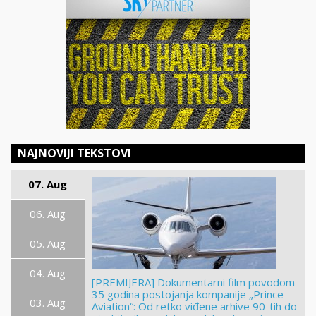
NAJNOVIJI TEKSTOVI
07. Aug
06. Aug
05. Aug
04. Aug
[PREMIJERA] Dokumentarni film povodom
35 godina postojanja kompanije „Prince
03. Aug
Aviation“: Od retko viđene arhive 90-tih do