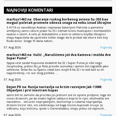
NAJNOVIJI KOMENTARI
markus1463 na: Obaranje ruskog borbenog aviona Su-35S kao
mogući početak promene odnosa snaga na nebu iznad Ukrajine
3-4 F16 uz navođenje Avaksa i najmanje baterijom Patriota u pametno
smišljenoj zamci obore jedan Su 35 i odmah kreću hvalospevi i bombastični
naslovi o istom. A velo je diskutabilno u kom to sektoru bojišta Ukrajinci
imaju kapaciteta da upotrebe tolike snage da bi probal ida obore bilo koji
Ruski avion. Svega 10 dana nakon…
07. Aug 2026.
Pogledaj
markus1463 na: Vučić: „Naručićemo još dva Kamova i možda dve
Super Pume“
Sjajna vest zaista! Kupovina dodatnih Ka 32 i Super Puma je više nego
neophodna, jedino što je flota previše raznolika i samim tim logistički jako
zahtevna. Šteta što su Španci ostali bez svojih 8 Ka 32 i to baš kad su im
najpotrebniji, i to sve zbog politike....
07. Aug 2026.
Pogledaj
Dejan PD na: Rusija nastavlja sa brzim razvojem Jak-130M:
Objavljen i prvi inostrani kupac
samo bih te zamolio da procitas jos jednom sve te opisne pridjeve, toga sto
zoves drzavom, pa da onako logicki zakljucis koja bi to rijec obuhvatila sve
navedeno... okruzen neprijateljem, ekonomija u rukama neprijatelja,
drzavni trezor isto, oni odobravaju od koga mozes kupovati oruzje za
odbranu, koju kolicinu, sjede u Generalstabu, imaju jednu od najvecih…
07. Aug 2026.
Pogledaj