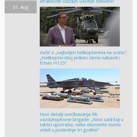
atraktivnih vazduh-vazduh sekvenci
01. Aug
Vučić o „najboljim helikopterima na svetu“:
„Helikopterskoj jedinici ćemo nabaviti i
Erbas H125“
Novi detalji uvežbavanja 98.
vazduhoplovne brigade: „Novi sadržaji u
taktici upotrebe, neke elemente nismo
videli u poslednje tri godine“