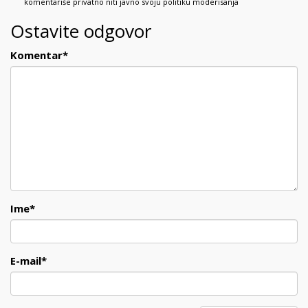
komentariše privatno niti javno svoju politiku moderisanja
Ostavite odgovor
Komentar
*
Ime
*
E-mail
*