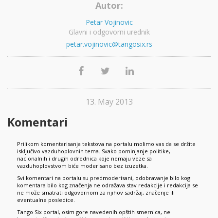
Autor:
Petar Vojinovic
Glavni i odgovorni urednik
petar.vojinovic@tangosix.rs
13. May 2013
Komentari
Prilikom komentarisanja tekstova na portalu molimo vas da se držite
isključivo vazduhoplovnih tema. Svako pominjanje politike,
nacionalnih i drugih odrednica koje nemaju veze sa
vazduhoplovstvom biće moderisano bez izuzetka.
Svi komentari na portalu su predmoderisani, odobravanje bilo kog
komentara bilo kog značenja ne odražava stav redakcije i redakcija se
ne može smatrati odgovornom za njihov sadržaj, značenje ili
eventualne posledice.
Tango Six portal, osim gore navedenih opštih smernica, ne