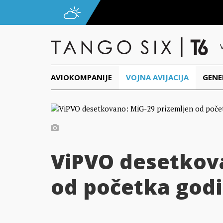
AVIOKOMPANIJE
VOJNA AVIJACIJA
GENE
ViPVO desetkova
od početka god