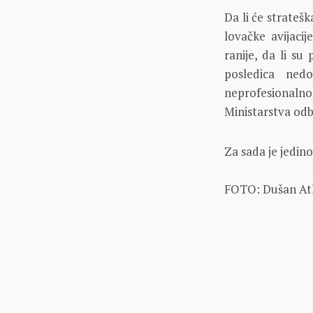
Da li će strateš
lovačke avijaci
ranije, da li su
posledica nedo
neprofesionaln
Ministarstva odbr
Za sada je jedino
FOTO: Dušan Atl