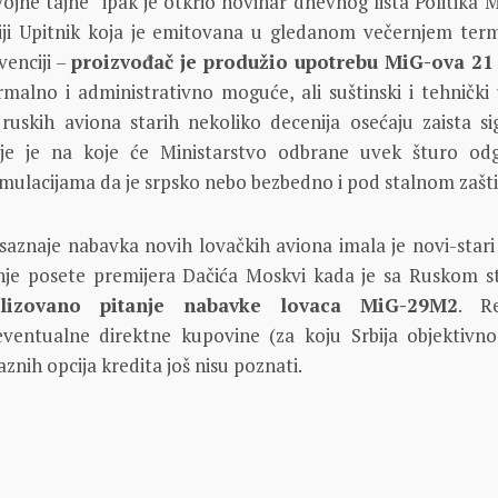
ojne tajne“ ipak je otkrio novinar dnevnog lista Politika M
iji Upitnik koja je emitovana u gledanom večernjem ter
venciji –
proizvođač je produžio upotrebu MiG-ova 21 
rmalno i administrativno moguće, ali suštinski i tehnički 
 ruskih aviona starih nekoliko decenija osećaju zaista si
je je na koje će Ministarstvo odbrane uvek šturo odg
mulacijama da je srpsko nebo bezbedno i pod stalnom zašt
saznaje nabavka novih lovačkih aviona imala je novi-stari
nje posete premijera Dačića Moskvi kada je sa Ruskom 
lizovano pitanje nabavke lovaca MiG-29M2
. Re
entualne direktne kupovine (za koju Srbija objektivno
aznih opcija kredita još nisu poznati.