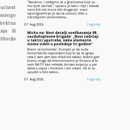
"Naravno, i nadajmo se u granicama koje su
mu ljudi zacrtali." upravo je tako i nije i nikada
dućnost
nece biti niti moze biti drugacije. znaci
isporogramiran je da na osnovu slike u
i mnogo
odredjenim okolnostima…
irektna
07. Aug 2026.
Pogledaj
nja ili
Micko na: Novi detalji uvežbavanja 98.
vazduhoplovne brigade: „Novi sadržaji
tucija
u taktici upotrebe, neke elemente
nismo videli u poslednje tri godine“
Bravo za komentar. Poznato je da ovde
komentarišu napravljeni koji bi da se igraju
rata (i sam sam kao mlad bio takav). Jedino gde
bismo mogli da intervenisemo je Kosovo al bi
nam NATO kao nekada zbrisao avijaciju u par
dana a usput i mostove i sve ostalo. Da bi se
upustili u bilo kakvu…
07. Aug 2026.
Pogledaj