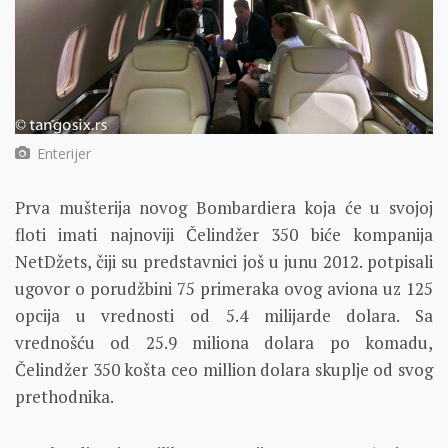
Enterijer
Prva mušterija novog Bombardiera koja će u svojoj
floti imati najnoviji Čelindžer 350 biće kompanija
NetDžets, čiji su predstavnici još u junu 2012. potpisali
ugovor o porudžbini 75 primeraka ovog aviona uz 125
opcija u vrednosti od 5.4 milijarde dolara. Sa
vrednošću od 25.9 miliona dolara po komadu,
Čelindžer 350 košta ceo million dolara skuplje od svog
prethodnika.