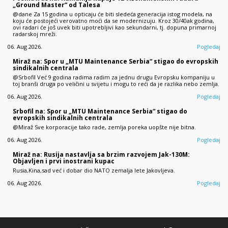
„Ground Master“ od Talesa
@dane Za 15 godina u opticaju će biti sledeća generacija istog modela, na
koju će postojeći verovatno moći da se modernizuju. Kroz 30/40ak godina,
ovi radari će još uvek biti upotrebljivi kao sekundarni, tj. dopuna primarnoj
radarskoj mreži.
06. Aug 2026.
Pogledaj
Miraž na: Spor u „MTU Maintenance Serbia“ stigao do evropskih
sindikalnih centrala
@Srbofil Već 9 godina radima radim za jednu drugu Evropsku kompaniju u
toj branši druga po veličini u svijetu i mogu to reći da je razlika nebo zemlja.
06. Aug 2026.
Pogledaj
Srbofil na: Spor u „MTU Maintenance Serbia“ stigao do
evropskih sindikalnih centrala
@Miraž Sve korporacije tako rade, zemlja poreka uopšte nije bitna.
06. Aug 2026.
Pogledaj
Miraž na: Rusija nastavlja sa brzim razvojem Jak-130M:
Objavljen i prvi inostrani kupac
Rusia,Kina,sad već i dobar dio NATO zemalja lete Jakovljeva.
06. Aug 2026.
Pogledaj