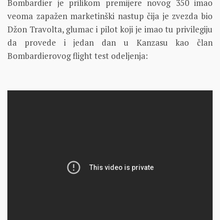
Bombardier je prilikom premijere novog 350 imao
veoma zapažen marketinški nastup čija je zvezda bio
Džon Travolta, glumac i pilot koji je imao tu privilegiju
da provede i jedan dan u Kanzasu kao član
Bombardierovog flight test odeljenja: