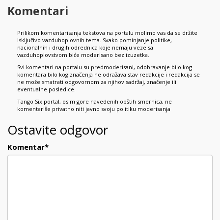
Komentari
Prilikom komentarisanja tekstova na portalu molimo vas da se držite
isključivo vazduhoplovnih tema. Svako pominjanje politike,
nacionalnih i drugih odrednica koje nemaju veze sa
vazduhoplovstvom biće moderisano bez izuzetka.
Svi komentari na portalu su predmoderisani, odobravanje bilo kog
komentara bilo kog značenja ne odražava stav redakcije i redakcija se
ne može smatrati odgovornom za njihov sadržaj, značenje ili
eventualne posledice.
Tango Six portal, osim gore navedenih opštih smernica, ne
komentariše privatno niti javno svoju politiku moderisanja
Ostavite odgovor
Komentar
*