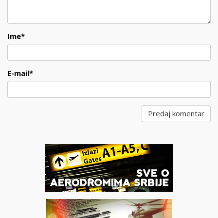
Ime
*
E-mail
*