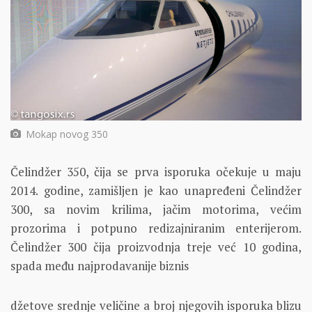
Mokap novog 350
Čelindžer 350, čija se prva isporuka očekuje u maju
2014. godine, zamišljen je kao unapređeni Čelindžer
300, sa novim krilima, jačim motorima, većim
prozorima i potpuno redizajniranim enterijerom.
Čelindžer 300 čija proizvodnja treje već 10 godina,
spada među najprodavanije biznis
džetove srednje veličine a broj njegovih isporuka blizu