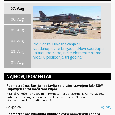
07. Aug
06. Aug
05. Aug
04. Aug
Novi detalji uvežbavanja 98.
vazduhoplovne brigade: „Novi sadržaji u
03. Aug
taktici upotrebe, neke elemente nismo
videli u poslednje tri godine“
01. Aug
NAJNOVIJI KOMENTARI
Posmatrač na: Rusija nastavlja sa brzim razvojem Jak-130M:
Objavljen i prvi inostrani kupac
@Miloš77 Vuče na nekog mini Horneta. Taj da kažemo JL-XX ima izuzetan
potencijal, a zbog brzog napretka kineske mornaričke avijacije, može se
očekivati kroz koju godinu u službi.
06. Aug 2026.
Pogledaj
Posmatrač na: Rumunija kupuje 12 višenamenskih radara