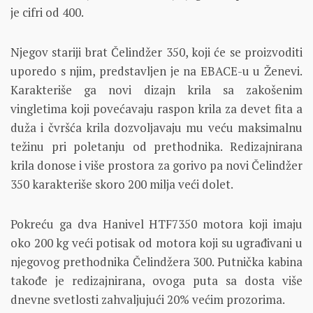
je cifri od 400.
Njegov stariji brat Čelindžer 350, koji će se proizvoditi
uporedo s njim, predstavljen je na EBACE-u u Ženevi.
Karakteriše ga novi dizajn krila sa zakošenim
vingletima koji povećavaju raspon krila za devet fita a
duža i čvršća krila dozvoljavaju mu veću maksimalnu
težinu pri poletanju od prethodnika. Redizajnirana
krila donose i više prostora za gorivo pa novi Čelindžer
350 karakteriše skoro 200 milja veći dolet.
Pokreću ga dva Hanivel HTF7350 motora koji imaju
oko 200 kg veći potisak od motora koji su ugrađivani u
njegovog prethodnika Čelindžera 300. Putnička kabina
takođe je redizajnirana, ovoga puta sa dosta više
dnevne svetlosti zahvaljujući 20% većim prozorima.