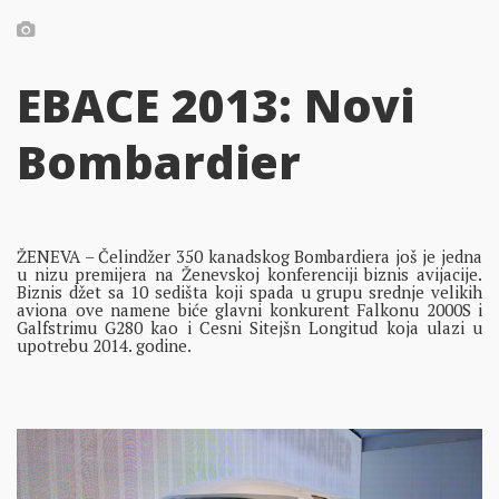
EBACE 2013: Novi
Bombardier
ŽENEVA – Čelindžer 350 kanadskog Bombardiera još je jedna
u nizu premijera na Ženevskoj konferenciji biznis avijacije.
Biznis džet sa 10 sedišta koji spada u grupu srednje velikih
aviona ove namene biće glavni konkurent Falkonu 2000S i
Galfstrimu G280 kao i Cesni Sitejšn Longitud koja ulazi u
upotrebu 2014. godine.