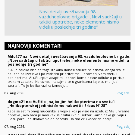
Novi detalji uvežbavanja 98.
vazduhoplovne brigade: „Novi sadržaji u
taktici upotrebe, neke elemente nismo
videli u poslednje tri godine“
NAJNOVIJI KOMENTARI
Miloš77 na: Novi detalji uvežbavanja 98. vazduhoplovne brigade:
„Novi sadržaji u taktici upotrebe, neke elemente nismo videli u
poslednje tri godine“
B AI je daleko vise od toga. Itekako donosi odluke na osnovu onoga sto je
naucen da izvrsava i po zadatim prioritetima u promenjivom svetu i
okolnostima. AI uči usput, adaptira i donosi kompleksne odluke o pristupu
svakom zadatku. Naravno, i nadajmo se u granicama koje su mu ljudi
zacrtali. To je belika razlika izmedju…
07. Aug 2026.
Pogledaj
dogma21 na: Vučić o „najboljim helikopterima na svetu“:
„Helikopterskoj jedinici ćemo nabaviti i Erbas H125“
Kada se setim onog mucenika iz vojske koji je visio na uzetu iz Mi8 u vreme
poplava , ovo sada je novi vek sa civilni i vojni sektor! Samo neka gruvaju i
ulazu pare...od skolovanja do nabavki...sa tim ce i kadar da dodje
07. Aug 2026.
Pogledaj