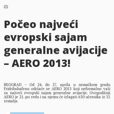
Počeo najveći
evropski sajam
generalne avijacije
– AERO 2013!
BEOGRAD – Od 24. do 27. aprila u nemačkom gradu
Fridrihshafenu održaće se AERO 2013 koji neformalno važi
za najveći evropski sajam generalne avijacije. Ovogodišnji
AERO je 21. po redu i na njemu će izlagati 630 učesnika iz 35
zemalja.