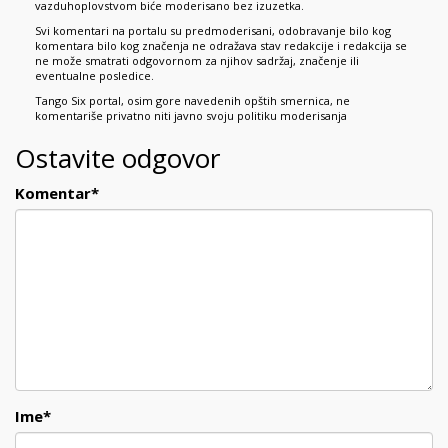
vazduhoplovstvom biće moderisano bez izuzetka.
Svi komentari na portalu su predmoderisani, odobravanje bilo kog
komentara bilo kog značenja ne odražava stav redakcije i redakcija se
ne može smatrati odgovornom za njihov sadržaj, značenje ili
eventualne posledice.
Tango Six portal, osim gore navedenih opštih smernica, ne
komentariše privatno niti javno svoju politiku moderisanja
Ostavite odgovor
Komentar
*
Ime
*