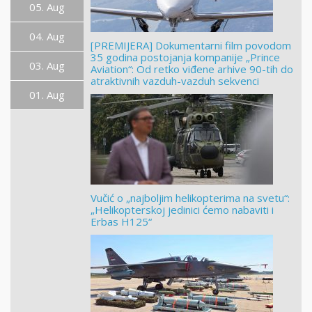
05. Aug
04. Aug
[PREMIJERA] Dokumentarni film povodom
35 godina postojanja kompanije „Prince
03. Aug
Aviation“: Od retko viđene arhive 90-tih do
atraktivnih vazduh-vazduh sekvenci
01. Aug
Vučić o „najboljim helikopterima na svetu“:
„Helikopterskoj jedinici ćemo nabaviti i
Erbas H125“