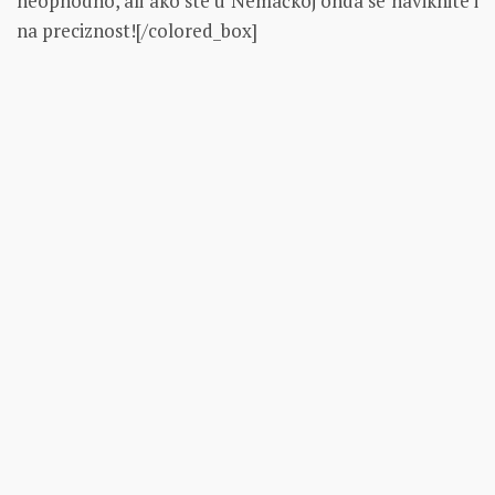
neophodno, ali ako ste u Nemačkoj onda se naviknite i
na preciznost![/colored_box]