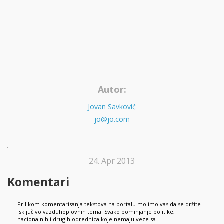
Autor:
Jovan Savković
jo@jo.com
24. Apr 2013
Komentari
Prilikom komentarisanja tekstova na portalu molimo vas da se držite
isključivo vazduhoplovnih tema. Svako pominjanje politike,
nacionalnih i drugih odrednica koje nemaju veze sa