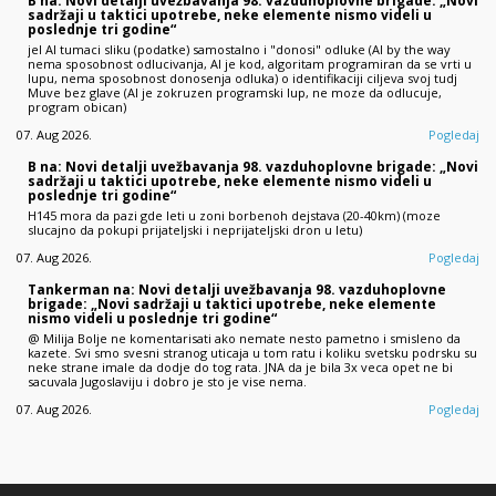
B na: Novi detalji uvežbavanja 98. vazduhoplovne brigade: „Novi
sadržaji u taktici upotrebe, neke elemente nismo videli u
poslednje tri godine“
jel AI tumaci sliku (podatke) samostalno i "donosi" odluke (AI by the way
nema sposobnost odlucivanja, AI je kod, algoritam programiran da se vrti u
lupu, nema sposobnost donosenja odluka) o identifikaciji ciljeva svoj tudj
Muve bez glave (AI je zokruzen programski lup, ne moze da odlucuje,
program obican)
07. Aug 2026.
Pogledaj
B na: Novi detalji uvežbavanja 98. vazduhoplovne brigade: „Novi
sadržaji u taktici upotrebe, neke elemente nismo videli u
poslednje tri godine“
H145 mora da pazi gde leti u zoni borbenoh dejstava (20-40km) (moze
slucajno da pokupi prijateljski i neprijateljski dron u letu)
07. Aug 2026.
Pogledaj
Tankerman na: Novi detalji uvežbavanja 98. vazduhoplovne
brigade: „Novi sadržaji u taktici upotrebe, neke elemente
nismo videli u poslednje tri godine“
@ Milija Bolje ne komentarisati ako nemate nesto pametno i smisleno da
kazete. Svi smo svesni stranog uticaja u tom ratu i koliku svetsku podrsku su
neke strane imale da dodje do tog rata. JNA da je bila 3x veca opet ne bi
sacuvala Jugoslaviju i dobro je sto je vise nema.
07. Aug 2026.
Pogledaj