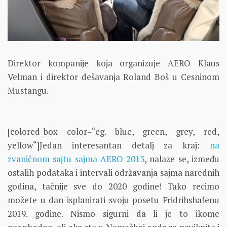
Direktor kompanije koja organizuje AERO Klaus
Velman i direktor dešavanja Roland Boš u Cesninom
Mustangu.
[colored_box color=“eg. blue, green, grey, red,
yellow“]Jedan interesantan detalj za kraj:
na
zvaničnom sajtu sajma AERO 2013
, nalaze se, između
ostalih podataka i intervali održavanja sajma narednih
godina, tačnije sve do 2020 godine! Tako recimo
možete u dan isplanirati svoju posetu Fridrihshafenu
2019. godine. Nismo sigurni da li je to ikome