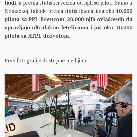
ljudi
, a prema statistici većina od njih su piloti. Samo u
Nemačkoj, takođe prema statistikama, ima oko
40.000
pilota sa PPL licencom
,
20.000 njih ovlašćenih da
upravljaju ultralakim letelicama i još oko 10.000
pilota sa ATPL dozvolom
.
Prve fotografije dostupne medijima: