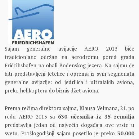
Sajam generalne avijacije AERO 2013 biće
tradicionlano održan na aerodromu pored grada
Fridrihshafen na obali Bodenskog jezera. Na sajmu će
biti predstavljeni letelice i oprema iz svih segmenata
generalne avijacije: od jedrilica i ultralakih aviona,
preko helikoptera do biznis džet aviona.
Prema rečima direktora sajma, Klausa Velmana, 21. po
redu AERO 2013 sa
630 učesnika iz 35 zemalja
predstavlja jedan od najvećih događaja ove vrste u
svetu. Prošlogodišnji sajam posetilo je preko
30.000