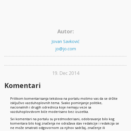
Autor:
Jovan Savković
jo@jo.com
19. Dec 2014
Komentari
Prilikom komentarisanja tekstova na portalu molimo vas da se držite
isključivo vazduhoplovnih tema. Svako pominjanje politike,
nacionalnih i drugih odrednica koje nemaju veze sa
vazduhoplovstvom biće moderisano bez izuzetka.
Svi komentari na portalu su predmoderisani, odobravanje bilo kog
komentara bilo kog značenja ne odražava stav redakcije i redakcija se
ne može smatrati odgovornom za njihov sadržaj, značenje ili