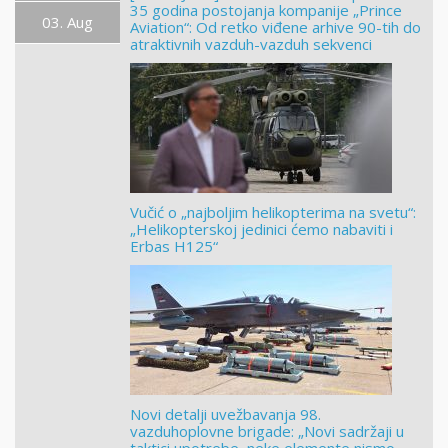
35 godina postojanja kompanije „Prince
03. Aug
Aviation“: Od retko viđene arhive 90-tih do
atraktivnih vazduh-vazduh sekvenci
Vučić o „najboljim helikopterima na svetu“:
„Helikopterskoj jedinici ćemo nabaviti i
Erbas H125“
Novi detalji uvežbavanja 98.
vazduhoplovne brigade: „Novi sadržaji u
taktici upotrebe, neke elemente nismo