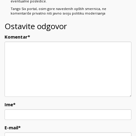
eventualne posledice.
Tango Six portal, osim gore navedenih opštih smernica, ne
komentariše privatno niti javno svoju politiku moderisanja
Ostavite odgovor
Komentar
*
Ime
*
E-mail
*