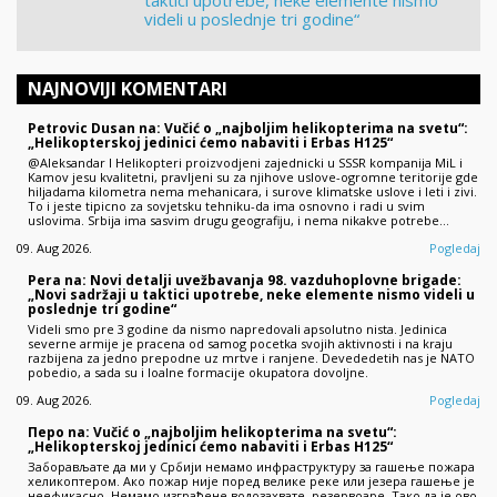
videli u poslednje tri godine“
NAJNOVIJI KOMENTARI
Petrovic Dusan na: Vučić o „najboljim helikopterima na svetu“:
„Helikopterskoj jedinici ćemo nabaviti i Erbas H125“
@Aleksandar I Helikopteri proizvodjeni zajednicki u SSSR kompanija MiL i
Kamov jesu kvalitetni, pravljeni su za njihove uslove-ogromne teritorije gde
hiljadama kilometra nema mehanicara, i surove klimatske uslove i leti i zivi.
To i jeste tipicno za sovjetsku tehniku-da ima osnovno i radi u svim
uslovima. Srbija ima sasvim drugu geografiju, i nema nikakve potrebe…
09. Aug 2026.
Pogledaj
Pera na: Novi detalji uvežbavanja 98. vazduhoplovne brigade:
„Novi sadržaji u taktici upotrebe, neke elemente nismo videli u
poslednje tri godine“
Videli smo pre 3 godine da nismo napredovali apsolutno nista. Jedinica
severne armije je pracena od samog pocetka svojih aktivnosti i na kraju
razbijena za jedno prepodne uz mrtve i ranjene. Devededetih nas je NATO
pobedio, a sada su i loalne formacije okupatora dovoljne.
09. Aug 2026.
Pogledaj
Перо na: Vučić o „najboljim helikopterima na svetu“:
„Helikopterskoj jedinici ćemo nabaviti i Erbas H125“
Заборављате да ми у Србији немамо инфраструктуру за гашење пожара
хеликоптером. Ако пожар није поред велике реке или језера гашење је
неефикасно. Немамо изграђене водозахвате, резервоаре. Тако да је ово