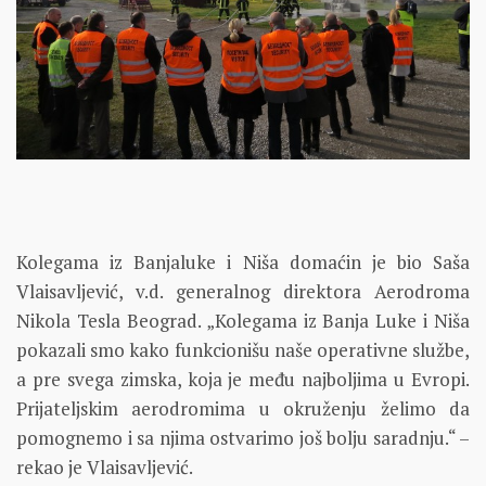
Kolegama iz Banjaluke i Niša domaćin je bio Saša
Vlaisavljević, v.d. generalnog direktora Aerodroma
Nikola Tesla Beograd. „Kolegama iz Banja Luke i Niša
pokazali smo kako funkcionišu naše operativne službe,
a pre svega zimska, koja je među najboljima u Evropi.
Prijateljskim aerodromima u okruženju želimo da
pomognemo i sa njima ostvarimo još bolju saradnju.“ –
rekao je Vlaisavljević.