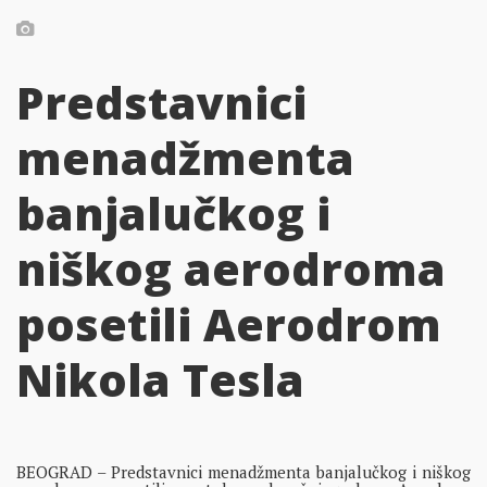
Predstavnici
menadžmenta
banjalučkog i
niškog aerodroma
posetili Aerodrom
Nikola Tesla
BEOGRAD – Predstavnici menadžmenta banjalučkog i niškog