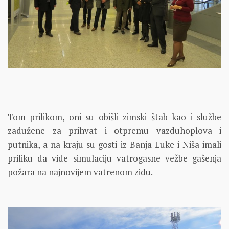
Tom prilikom, oni su obišli zimski štab kao i službe
zadužene za prihvat i otpremu vazduhoplova i
putnika, a na kraju su gosti iz Banja Luke i Niša imali
priliku da vide simulaciju vatrogasne vežbe gašenja
požara na najnovijem vatrenom zidu.