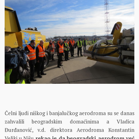
Čelni ljudi niškog i banjalučkog aerodroma su se danas
zahvalili beogradskim domaćinima a Vladica
Đurđanović, v.d. direktora Aerodroma Konstantin
Veliki u Nišu
rekao je da beogradski aerodrom već