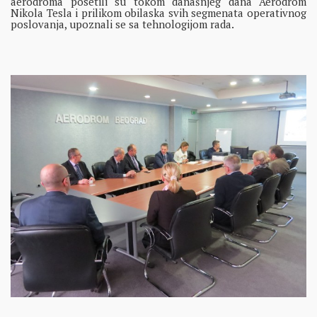
aerodroma posetili su tokom današnjeg dana Aerodrom
Nikola Tesla i prilikom obilaska svih segmenata operativnog
poslovanja, upoznali se sa tehnologijom rada.