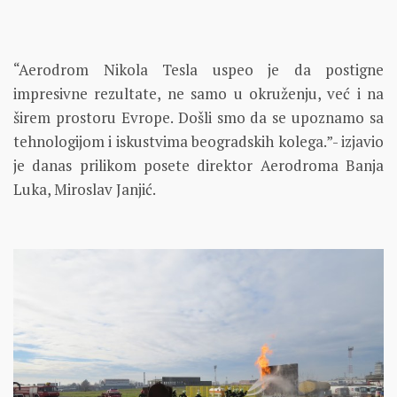
“Aerodrom Nikola Tesla uspeo je da postigne
impresivne rezultate, ne samo u okruženju, već i na
širem prostoru Evrope. Došli smo da se upoznamo sa
tehnologijom i iskustvima beogradskih kolega.”- izjavio
je danas prilikom posete direktor Aerodroma Banja
Luka, Miroslav Janjić.