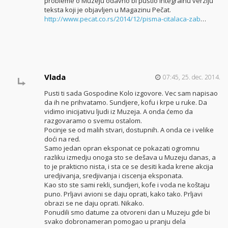
probleme o Muzeju odavno bi pustio integralnu verziju
teksta koji je objavljen u Magazinu Pečat.
http://www.pecat.co.rs/2014/12/pisma-citalaca-zab
…
Vlada
07:45, 25. dec. 2014.
Pusti ti sada Gospodine Kolo izgovore. Vec sam napisao
da ih ne prihvatamo. Sundjere, kofu i krpe u ruke. Da
vidimo inicijativu ljudi iz Muzeja. A onda ćemo da
razgovaramo o svemu ostalom.
Pocinje se od malih stvari, dostupnih. A onda ce i velike
doći na red.
Samo jedan opran eksponat ce pokazati ogromnu
razliku izmedju onoga sto se dešava u Muzeju danas, a
to je prakticno nista, i sta ce se desiti kada krene akcija
uredjivanja, sredjivanja i ciscenja eksponata.
Kao sto ste sami rekli, sundjeri, kofe i voda ne koštaju
puno. Prljavi avioni se daju oprati, kako tako. Prljavi
obrazi se ne daju oprati. Nikako.
Ponudili smo datume za otvoreni dan u Muzeju gde bi
svako dobronameran pomogao u pranju dela