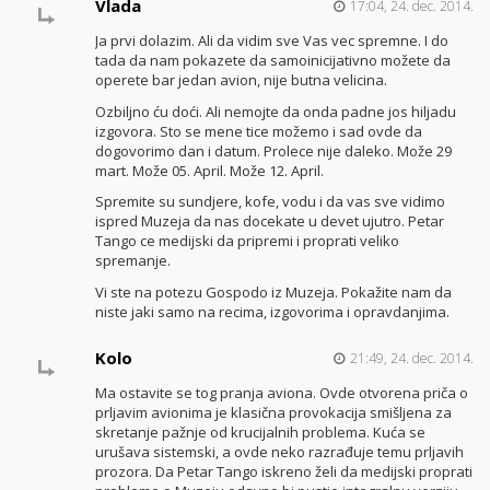
Vlada
17:04, 24. dec. 2014.
Ja prvi dolazim. Ali da vidim sve Vas vec spremne. I do
tada da nam pokazete da samoinicijativno možete da
operete bar jedan avion, nije butna velicina.
Ozbiljno ću doći. Ali nemojte da onda padne jos hiljadu
izgovora. Sto se mene tice možemo i sad ovde da
dogovorimo dan i datum. Prolece nije daleko. Može 29
mart. Može 05. April. Može 12. April.
Spremite su sundjere, kofe, vodu i da vas sve vidimo
ispred Muzeja da nas docekate u devet ujutro. Petar
Tango ce medijski da pripremi i proprati veliko
spremanje.
Vi ste na potezu Gospodo iz Muzeja. Pokažite nam da
niste jaki samo na recima, izgovorima i opravdanjima.
Kolo
21:49, 24. dec. 2014.
Ma ostavite se tog pranja aviona. Ovde otvorena priča o
prljavim avionima je klasična provokacija smišljena za
skretanje pažnje od krucijalnih problema. Kuća se
urušava sistemski, a ovde neko razrađuje temu prljavih
prozora. Da Petar Tango iskreno želi da medijski proprati