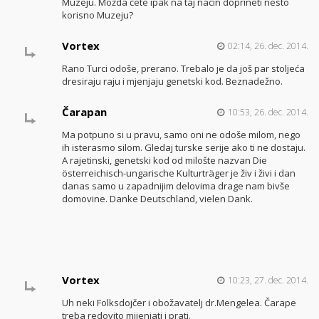
Muzeju. Možda ćete ipak na taj nacin doprineti nesto
korisno Muzeju?
Vortex
02:14, 26. dec. 2014.
Rano Turci odoše, prerano. Trebalo je da još par stoljeća
dresiraju raju i mjenjaju genetski kod. Beznadežno.
Čarapan
10:53, 26. dec. 2014.
Ma potpuno si u pravu, samo oni ne odoše milom, nego
ih isterasmo silom. Gledaj turske serije ako ti ne dostaju.
A rajetinski, genetski kod od milošte nazvan Die
österreichisch-ungarische Kulturträger je živ i živi i dan
danas samo u zapadnijim delovima drage nam bivše
domovine. Danke Deutschland, vielen Dank.
Vortex
10:23, 27. dec. 2014.
Uh neki Folksdojčer i obožavatelj dr.Mengelea. Čarape
treba redovito mijenjati i prati.