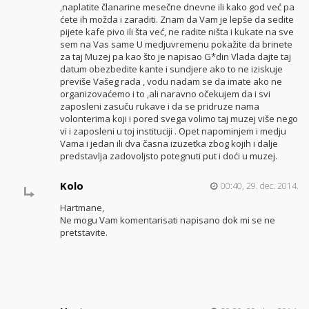
,naplatite članarine mesečne dnevne ili kako god već pa
ćete ih možda i zaraditi. Znam da Vam je lepše da sedite
pijete kafe pivo ili šta već, ne radite ništa i kukate na sve
sem na Vas same U medjuvremenu pokažite da brinete
za taj Muzej pa kao što je napisao G*din Vlada dajte taj
datum obezbedite kante i sundjere ako to ne iziskuje
previše Vašeg rada , vodu nadam se da imate ako ne
organizovaćemo i to ,ali naravno očekujem da i svi
zaposleni zasuču rukave i da se pridruze nama
volonterima koji i pored svega volimo taj muzej više nego
vi i zaposleni u toj instituciji . Opet napominjem i medju
Vama i jedan ili dva časna izuzetka zbog kojih i dalje
predstavlja zadovoljsto potegnuti put i doći u muzej.
Kolo
00:40, 29. dec. 2014.
Hartmane,
Ne mogu Vam komentarisati napisano dok mi se ne
pretstavite.