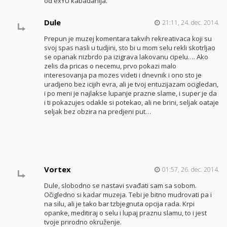
od exYU kabadahija.
Dule
21:11, 24. dec. 2014.
Prepun je muzej komentara takvih rekreativaca koji su
svoj spas nasli u tudjini, sto bi u mom selu rekli skotrljao
se opanak nizbrdo pa izigrava lakovanu cipelu…. Ako
zelis da pricas o necemu, prvo pokazi malo
interesovanja pa mozes videti i dnevnik i ono sto je
uradjeno bez icijih evra, ali je tvoj entuzijazam ocigledan,
i po meni je najlakse lupanje prazne slame, i super je da
i ti pokazujes odakle si potekao, ali ne brini, seljak oataje
seljak bez obzira na predjeni put…
Vortex
01:57, 26. dec. 2014.
Dule, slobodno se nastavi svađati sam sa sobom.
Očigledno si kadar muzeja. Tebi je bitno mudrovati pa i
na silu, ali je tako bar tzbjegnuta opcija rada. Krpi
opanke, meditiraj o selu i lupaj praznu slamu, to i jest
tvoje prirodno okruženje.