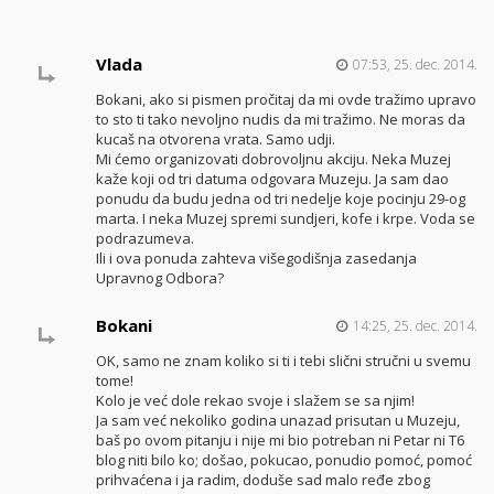
Vlada
07:53, 25. dec. 2014.
Bokani, ako si pismen pročitaj da mi ovde tražimo upravo
to sto ti tako nevoljno nudis da mi tražimo. Ne moras da
kucaš na otvorena vrata. Samo udji.
Mi ćemo organizovati dobrovoljnu akciju. Neka Muzej
kaže koji od tri datuma odgovara Muzeju. Ja sam dao
ponudu da budu jedna od tri nedelje koje pocinju 29-og
marta. I neka Muzej spremi sundjeri, kofe i krpe. Voda se
podrazumeva.
Ili i ova ponuda zahteva višegodišnja zasedanja
Upravnog Odbora?
Bokani
14:25, 25. dec. 2014.
OK, samo ne znam koliko si ti i tebi slični stručni u svemu
tome!
Kolo je već dole rekao svoje i slažem se sa njim!
Ja sam već nekoliko godina unazad prisutan u Muzeju,
baš po ovom pitanju i nije mi bio potreban ni Petar ni T6
blog niti bilo ko; došao, pokucao, ponudio pomoć, pomoć
prihvaćena i ja radim, doduše sad malo ređe zbog