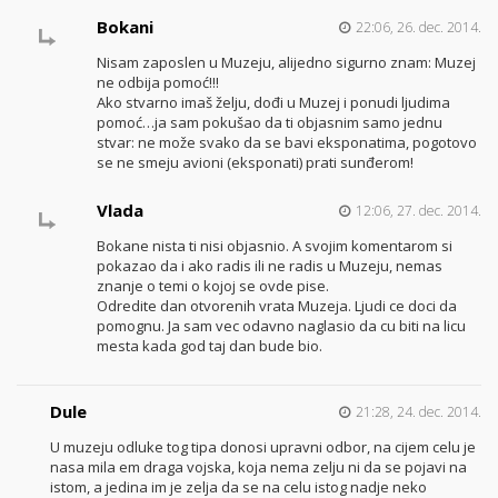
Bokani
22:06, 26. dec. 2014.
Nisam zaposlen u Muzeju, alijedno sigurno znam: Muzej
ne odbija pomoć!!!
Ako stvarno imaš želju, dođi u Muzej i ponudi ljudima
pomoć…ja sam pokušao da ti objasnim samo jednu
stvar: ne može svako da se bavi eksponatima, pogotovo
se ne smeju avioni (eksponati) prati sunđerom!
Vlada
12:06, 27. dec. 2014.
Bokane nista ti nisi objasnio. A svojim komentarom si
pokazao da i ako radis ili ne radis u Muzeju, nemas
znanje o temi o kojoj se ovde pise.
Odredite dan otvorenih vrata Muzeja. Ljudi ce doci da
pomognu. Ja sam vec odavno naglasio da cu biti na licu
mesta kada god taj dan bude bio.
Dule
21:28, 24. dec. 2014.
U muzeju odluke tog tipa donosi upravni odbor, na cijem celu je
nasa mila em draga vojska, koja nema zelju ni da se pojavi na
istom, a jedina im je zelja da se na celu istog nadje neko