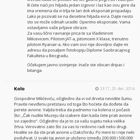
Ili ćete naći jos hiljadu jedan izgovor i laz kao ovu gore da
ima vremena da vi trlja te lan dok eksponati propadaju.
Lako je pozivati se na desetine hiljada evra. Dajte nesto
sto se može odmah uraditi. Operimo eksponate. Vama
ostavljamo vaše prljave obraze.
Za vasu lično ravnanje prica te sa Vladimirom
Milicevicem. Pilotom JAT-a, pitomcem X klase, trenutno
pilotom Ryanair-a. Ako vam ovo nije dovoljno dajte mi
adresu da posaljem fotokopiju Diplome Saobracajnog
Fakulteta u Beogradu.
Očekujem javno izvinjenje. Inače ste obican dripac i
bitanga.
Kolo
23:17, 25. dec. 2014.
Gospodine Milićeviću, očigledno da vi od drveta nevidite šumu.
Pravite neviđenu pretstavu od toga što hoćete da dođete da
perete avione. Valjda treba da padnemo na kolena iz počasti
što: „Čak nudite Muzeju da izabere dan kada ćete prati avione
svi zajedno“. Očigledno da je to za vašu sujetu neka velika
žrtva. Verovatno zato što za vas to redovno radi neko drugi.
Hvalite se da ste prali avione u Daksfordu. Po meni to i nije neki
poduhvat. U svaki taj avion je uloženo između 200.000 i 500.000