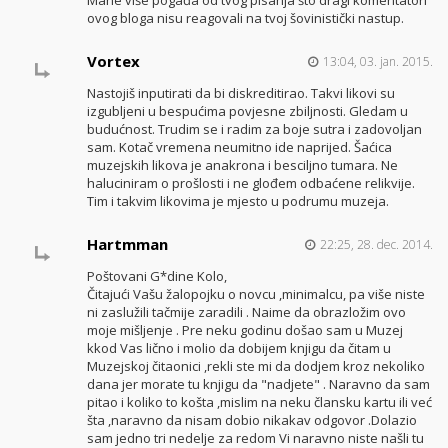
Mane više pogađa od tvog pisanja što dragi komentatori
ovog bloga nisu reagovali na tvoj šovinistički nastup.
Vortex
13:04, 03. jan. 2015.
Nastojiš inputirati da bi diskreditirao. Takvi likovi su
izgubljeni u bespućima povjesne zbiljnosti. Gledam u
budućnost. Trudim se i radim za boje sutra i zadovoljan
sam. Kotač vremena neumitno ide naprijed. Šaćica
muzejskih likova je anakrona i besciljno tumara. Ne
haluciniram o prošlosti i ne glođem odbaćene relikvije.
Tim i takvim likovima je mjesto u podrumu muzeja.
Hartmman
22:25, 28. dec. 2014.
Poštovani G*dine Kolo,
Čitajući Vašu žalopojku o novcu ,minimalcu, pa više niste
ni zaslužili tačmije zaradili . Naime da obrazložim ovo
moje mišljenje . Pre neku godinu došao sam u Muzej
kkod Vas lično i molio da dobijem knjigu da čitam u
Muzejskoj čitaonici ,rekli ste mi da dodjem kroz nekoliko
dana jer morate tu knjigu da "nadjete" . Naravno da sam
pitao i koliko to košta ,mislim na neku člansku kartu ili već
šta ,naravno da nisam dobio nikakav odgovor .Dolazio
sam jedno tri nedelje za redom Vi naravno niste našli tu