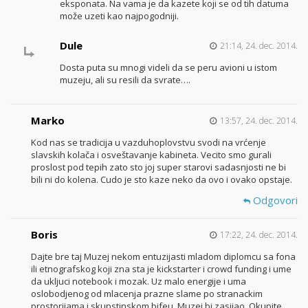
eksponata. Na vama je da kazete koji se od tih datuma
može uzeti kao najpogodniji.
Dule
21:14, 24. dec. 2014.
Dosta puta su mnogi videli da se peru avioni u istom
muzeju, ali su resili da svrate….
Marko
13:57, 24. dec. 2014.
Kod nas se tradicija u vazduhoplovstvu svodi na vrćenje
slavskih kolača i osveštavanje kabineta. Vecito smo gurali
proslost pod tepih zato sto joj super starovi sadasnjosti ne bi
bili ni do kolena. Cudo je sto kaze neko da ovo i ovako opstaje.
Odgovori
Boris
17:22, 24. dec. 2014.
Dajte bre taj Muzej nekom entuzijasti mladom diplomcu sa fona
ili etnografskog koji zna sta je kickstarter i crowd funding i ume
da ukljuci notebook i mozak. Uz malo energije i uma
oslobodjenog od mlacenja prazne slame po stranackim
prostorijama i skupstinskom bifeu. Muzej bi zasijao. Okupite