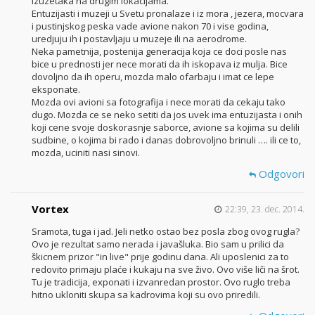
izuzetaka na drugim lokacijama.
Entuzijasti i muzeji u Svetu pronalaze i iz mora , jezera, mocvara
i pustinjskog peska vade avione nakon 70 i vise godina,
uredjuju ih i postavljaju u muzeje ili na aerodrome.
Neka pametnija, postenija generacija koja ce doci posle nas
bice u prednosti jer nece morati da ih iskopava iz mulja. Bice
dovoljno da ih operu, mozda malo ofarbaju i imat ce lepe
eksponate.
Mozda ovi avioni sa fotografija i nece morati da cekaju tako
dugo. Mozda ce se neko setiti da jos uvek ima entuzijasta i onih
koji cene svoje doskorasnje saborce, avione sa kojima su delili
sudbine, o kojima bi rado i danas dobrovoljno brinuli …. ili ce to,
mozda, uciniti nasi sinovi.
Odgovori
Vortex
22:39, 23. dec. 2014.
Sramota, tuga i jad. Jeli netko ostao bez posla zbog ovog rugla?
Ovo je rezultat samo nerada i javašluka. Bio sam u prilici da
škicnem prizor "in live" prije godinu dana. Ali uposlenici za to
redovito primaju plaće i kukaju na sve živo. Ovo više liči na šrot.
Tu je tradicija, exponati i izvanredan prostor. Ovo ruglo treba
hitno ukloniti skupa sa kadrovima koji su ovo priredili.