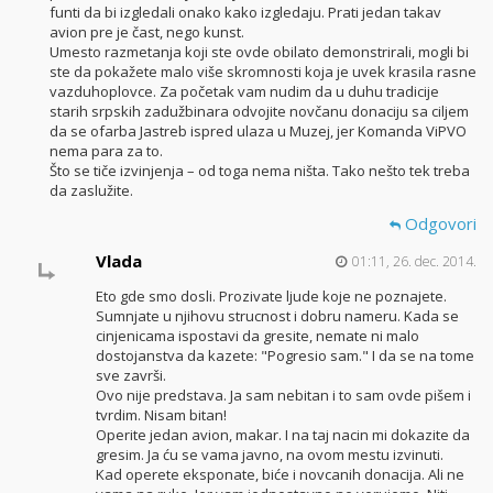
funti da bi izgledali onako kako izgledaju. Prati jedan takav
avion pre je čast, nego kunst.
Umesto razmetanja koji ste ovde obilato demonstrirali, mogli bi
ste da pokažete malo više skromnosti koja je uvek krasila rasne
vazduhoplovce. Za početak vam nudim da u duhu tradicije
starih srpskih zadužbinara odvojite novčanu donaciju sa ciljem
da se ofarba Jastreb ispred ulaza u Muzej, jer Komanda ViPVO
nema para za to.
Što se tiče izvinjenja – od toga nema ništa. Tako nešto tek treba
da zaslužite.
Odgovori
Vlada
01:11, 26. dec. 2014.
Eto gde smo dosli. Prozivate ljude koje ne poznajete.
Sumnjate u njihovu strucnost i dobru nameru. Kada se
cinjenicama ispostavi da gresite, nemate ni malo
dostojanstva da kazete: "Pogresio sam." I da se na tome
sve završi.
Ovo nije predstava. Ja sam nebitan i to sam ovde pišem i
tvrdim. Nisam bitan!
Operite jedan avion, makar. I na taj nacin mi dokazite da
gresim. Ja ću se vama javno, na ovom mestu izvinuti.
Kad operete eksponate, biće i novcanih donacija. Ali ne