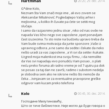
Hartmman
20:20, 29. dec. 2014.
G*dine Kolo,
Neznam šta Vam znači moje ime , ali evo zovem se
Aleksandar Milutinović. Pogledajtepo Vašoj arhivi i
mejlovima , u koliko ih čuvate pa ćete se setiti mog
slučaja.
I samo da razjasnimo jednu stvar , niko od nas ovde ne
napada Vas lično nego sve zaposlene ,opet ponavljam
čast izuzecima. To sto niste na budzetu upravo treba da
Vam bude svima motivacija da jurite sponzore ,Vaše iz
upravnog odbora ,a ne samo da sedite i čekate da neko
nešto uradi za vas zaposlene , a Vi svi da setite i kukate.
Uzgred moja malenkost ima svoju firmu , i da nemsilite
da Vas svi napadaju evo ponudiću Vam posao , o plati
neću preko foruma ali radno vreme je od 7 ujutru pa dok
se posao za taj dan ne završi, radimo i subotom nedelja
je slobodna sem ako ne iskrsne nešto što nemože da
čeka …Ivinjavam se za eventualne pravopisne greške
odgovor vam kucam preko telefona
Kolo
00:45, 30. dec. 2014.
Господине Милутиновићу,
Што се тиче библиотеке. Није могло да буде говора о