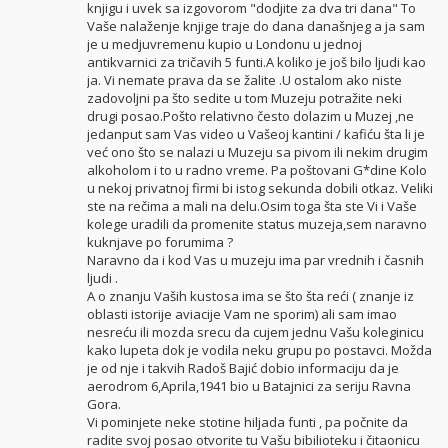
knjigu i uvek sa izgovorom "dodjite za dva tri dana" To
Vaše nalaženje knjige traje do dana današnjeg a ja sam
je u medjuvremenu kupio u Londonu u jednoj
antikvarnici za tričavih 5 funti.A koliko je još bilo ljudi kao
ja. Vi nemate prava da se žalite .U ostalom ako niste
zadovoljni pa što sedite u tom Muzeju potražite neki
drugi posao.Pošto relativno često dolazim u Muzej ,ne
jedanput sam Vas video u Vašeoj kantini / kafiću šta li je
već ono što se nalazi u Muzeju sa pivom ili nekim drugim
alkoholom i to u radno vreme. Pa poštovani G*dine Kolo
u nekoj privatnoj firmi bi istog sekunda dobili otkaz. Veliki
ste na rečima a mali na delu.Osim toga šta ste Vi i Vaše
kolege uradili da promenite status muzeja,sem naravno
kuknjave po forumima ?
Naravno da i kod Vas u muzeju ima par vrednih i časnih
ljudi .
A o znanju Vaših kustosa ima se što šta reći ( znanje iz
oblasti istorije aviacije Vam ne sporim) ali sam imao
nesreću ili mozda srecu da cujem jednu Vašu koleginicu
kako lupeta dok je vodila neku grupu po postavci. Možda
je od nje i takvih Radoš Bajić dobio informaciju da je
aerodrom 6,Aprila,1941 bio u Batajnici za seriju Ravna
Gora.
Vi pominjete neke stotine hiljada funti , pa počnite da
radite svoj posao otvorite tu Vašu bibilioteku i čitaonicu