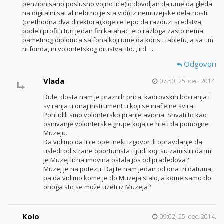
penzionisano poslusno vojno lice(iq dovoljan da ume da gleda
na digitalni sat al nebitno je sta vidi) iz nemuzejske delatnosti
(prethodna dva direktora),koje ce lepo da razduzi sredstva,
podeli profit i turi jedan fin katanac, eto razloga zasto nema
pametnog diplomca sa fona koji ume da koristi tabletu, a sa tim
ni fonda, ni volontetskog drustva, itd. , itd….
Odgovori
Vlada
07:50, 25. dec. 2014.
Dule, dosta nam je praznih prica, kadrovskih lobiranja i
sviranja u onaj instrument u koji se inače ne svira.
Ponudili smo volontersko pranje aviona. Shvati to kao
osnivanje volonterske grupe koja ce hteti da pomogne
Muzeju.
Da vidimo da li ce opet neki izgovor ili opravdanje da
usledi od strane oportunista i ljudi koji su zamislili da im
je Muzej licna imovina ostala jos od pradedova?
Muzej je na potezu. Daj te nam jedan od ona tri datuma,
pa da vidimo kome je do Muzeja stalo, a kome samo do
onoga sto se može uzeti iz Muzeja?
Kolo
09:02, 25. dec. 2014.