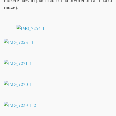
možete nazvati plac ili zbirka na otvorenom ali nikako
muzej
.