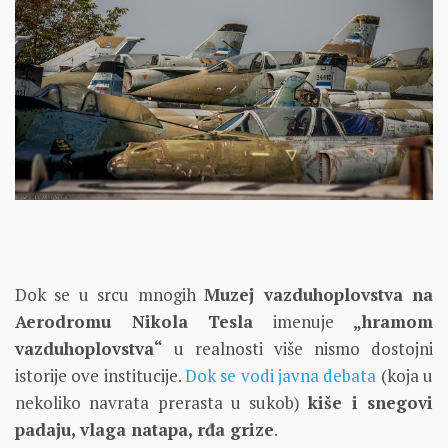
Dok se u srcu mnogih
Muzej vazduhoplovstva na
Aerodromu Nikola Tesla
imenuje
„hramom
vazduhoplovstva“
u realnosti više nismo dostojni
istorije ove institucije.
Dok se vodi javna debata
(koja u
nekoliko navrata prerasta u sukob)
kiše i snegovi
padaju, vlaga natapa, rđa grize
.