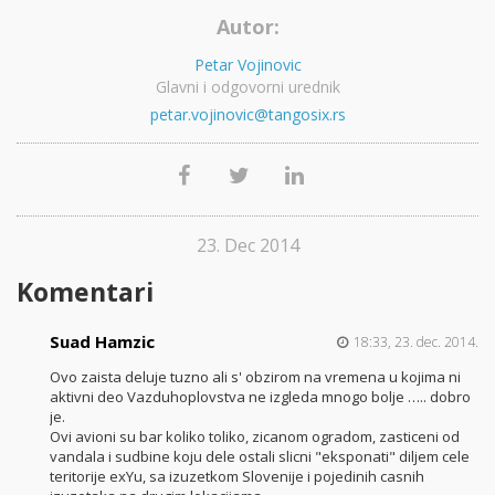
Autor:
Petar Vojinovic
Glavni i odgovorni urednik
petar.vojinovic@tangosix.rs
23. Dec 2014
Komentari
Suad Hamzic
18:33, 23. dec. 2014.
Ovo zaista deluje tuzno ali s' obzirom na vremena u kojima ni
aktivni deo Vazduhoplovstva ne izgleda mnogo bolje ….. dobro
je.
Ovi avioni su bar koliko toliko, zicanom ogradom, zasticeni od
vandala i sudbine koju dele ostali slicni "eksponati" diljem cele
teritorije exYu, sa izuzetkom Slovenije i pojedinih casnih