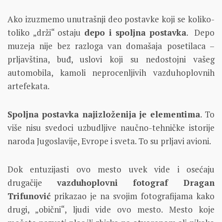
Ako izuzmemo unutrašnji deo postavke koji se koliko-
toliko „drži“ ostaju
depo i spoljna postavka
. Depo
muzeja nije bez razloga van domašaja posetilaca –
prljavština, buđ, uslovi koji su nedostojni vašeg
automobila, kamoli neprocenljivih vazduhoplovnih
artefekata.
Spoljna postavka najizloženija je elementima
. To
više nisu svedoci uzbudljive naučno-tehničke istorije
naroda Jugoslavije, Evrope i sveta. To su prljavi avioni.
Dok entuzijasti ovo mesto uvek vide i osećaju
drugačije
vazduhoplovni fotograf Dragan
Trifunović
prikazao je na svojim fotografijama kako
drugi, „obični“, ljudi vide ovo mesto. Mesto koje