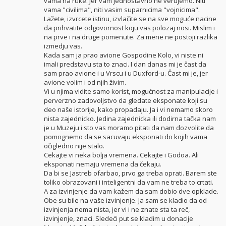
vama na ruke. Jer vam jednostavno ne verujemo. Niti
vama "civilima", niti vasim suparnicima "vojnicima".
Lažete, izvrcete istinu, izvlačite se na sve moguće nacine
da prihvatite odgovornost koju vas polozaj nosi. Mislim i
na prve i na druge pomenute. Za mene ne postoji razlika
izmedju vas.
Kada sam ja prao avione Gospodine Kolo, vi niste ni
imali predstavu sta to znaci. I dan danas mi je čast da
sam prao avione i u Vrscu i u Duxford-u. Čast mi je, jer
avione volim i od njih živim.
Vi u njima vidite samo korist, mogućnost za manipulacije i
perverzno zadovoljstvo da gledate eksponate koji su
deo naše istorije, kako propadaju. Ja i vi nemamo skoro
nista zajednicko. Jedina zajednicka ili dodirna tačka nam
je u Muzeju i sto vas moramo pitati da nam dozvolite da
pomognemo da se sacuvaju eksponati do kojih vama
očigledno nije stalo.
Cekajte vi neka bolja vremena. Cekajte i Godoa. Ali
eksponati nemaju vremena da čekaju.
Da bi se Jastreb ofarbao, prvo ga treba oprati. Barem ste
toliko obrazovani i inteligentni da vam ne treba to crtati.
A za izvinjenje da vam kažem da sam dobio dve opklade.
Obe su bile na vaše izvinjenje. Ja sam se kladio da od
izvinjenja nema nista, jer vi i ne znate sta ta reč,
izvinjenje, znaci. Sledeći put se kladim u donacije