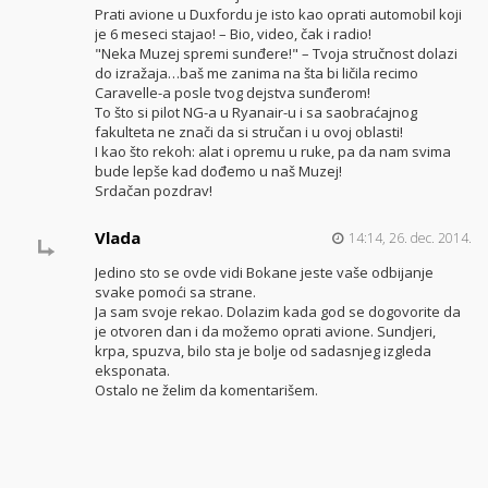
Prati avione u Duxfordu je isto kao oprati automobil koji
je 6 meseci stajao! – Bio, video, čak i radio!
"Neka Muzej spremi sunđere!" – Tvoja stručnost dolazi
do izražaja…baš me zanima na šta bi ličila recimo
Caravelle-a posle tvog dejstva sunđerom!
To što si pilot NG-a u Ryanair-u i sa saobraćajnog
fakulteta ne znači da si stručan i u ovoj oblasti!
I kao što rekoh: alat i opremu u ruke, pa da nam svima
bude lepše kad dođemo u naš Muzej!
Srdačan pozdrav!
Vlada
14:14, 26. dec. 2014.
Jedino sto se ovde vidi Bokane jeste vaše odbijanje
svake pomoći sa strane.
Ja sam svoje rekao. Dolazim kada god se dogovorite da
je otvoren dan i da možemo oprati avione. Sundjeri,
krpa, spuzva, bilo sta je bolje od sadasnjeg izgleda
eksponata.
Ostalo ne želim da komentarišem.