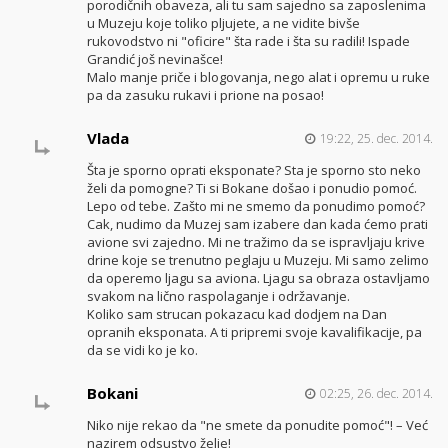
porodičnih obaveza, ali tu sam sajedno sa zaposlenima
u Muzeju koje toliko pljujete, a ne vidite bivše
rukovodstvo ni "oficire" šta rade i šta su radili! Ispade
Grandić još nevinašce!
Malo manje priče i blogovanja, nego alat i opremu u ruke
pa da zasuku rukavi i prione na posao!
Vlada
19:22, 25. dec. 2014.
Šta je sporno oprati eksponate? Sta je sporno sto neko
želi da pomogne? Ti si Bokane došao i ponudio pomoć.
Lepo od tebe. Zašto mi ne smemo da ponudimo pomoć?
Cak, nudimo da Muzej sam izabere dan kada ćemo prati
avione svi zajedno. Mi ne tražimo da se ispravljaju krive
drine koje se trenutno peglaju u Muzeju. Mi samo zelimo
da operemo ljagu sa aviona. Ljagu sa obraza ostavljamo
svakom na lično raspolaganje i održavanje.
Koliko sam strucan pokazacu kad dodjem na Dan
opranih eksponata. A ti pripremi svoje kavalifikacije, pa
da se vidi ko je ko.
Bokani
02:25, 26. dec. 2014.
Niko nije rekao da "ne smete da ponudite pomoć"! – Već
nazirem odsustvo želje!