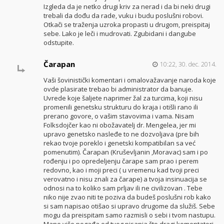
Izgleda da je netko drugi kriv za nerad i da bi neki drugi
trebali da dođu da rade, vuku i budu poslušni robovi.
Otkači se traženja uzroka propasti u drugom, preispitaj
sebe. Lako je leči i mudrovati. Zgubidani i dangube
odstupite.
Čarapan
10:22, 30. dec. 2014.
Vaši šovinistički komentari i omalovažavanje naroda koje
ovde plasirate trebao bi administrator da banuje.
Uvrede koje šaljete naprimer žal za turcima, koji nisu
promenili genetsku strukturu do kraja i otišli rano ili
prerano govore, o vašim stavovima i vama. Nisam
Folksdojčer kao ni obožavatelj dr. Mengelea, jer mi
upravo genetsko nasleđe to ne dozvoljava (pre bih
rekao tvoje poreklo i genetski kompatibilan sa već
pomenutim). Čarapan (Kruševljanin ,Moravac) sam i po
rođenju i po opredeljenju čarape sam prao i perem
redovno, kao i moji preci ( u vremenu kad tvoji preci
verovatno i nisu znali za čarape) a tvoja insinuacija se
odnosi na to koliko sam prljav ili ne civilizovan . Tebe
niko nije zvao niti te poziva da budeš poslušni rob kako
si sam napisao otišao si upravo drugome da služiš. Sebe
mogu da preispitam samo razmisli o sebi i tvom nastupu.