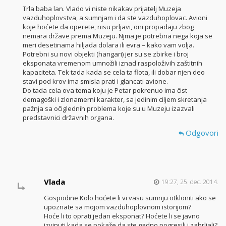
Trla baba lan. Vlado vi niste nikakav prijatelj Muzeja
vazduhoplovstva, a sumnjam i da ste vazduhoplovac. Avioni
koje hoćete da operete, nisu prljavi, oni propadaju zbog
nemara države prema Muzeju. Njma je potrebna nega koja se
meri desetinama hiljada dolara ili evra – kako vam volja.
Potrebni su novi objekti (hangari) jer su se zbirke i broj
eksponata vremenom umnožili iznad raspoloživih zaštitnih
kapaciteta. Tek tada kada se cela ta flota, ili dobar njen deo
stavi pod krov ima smisla prati i glancati avione.
Do tada cela ova tema koju je Petar pokrenuo ima čist
demagoški i zlonamerni karakter, sa jedinim ciljem skretanja
pažnja sa očiglednih problema koje su u Muzeju izazvali
predstavnici državnih organa.
Odgovori
Vlada
19:27, 25. dec. 2014.
Gospodine Kolo hoćete li vi vasu sumnju otkloniti ako se
upoznate sa mojom vazduhoplovnom istorijom?
Hoće li to oprati jedan eksponat? Hoćete li se javno
izvinuti kada se pokaže da ste gadno pogresili i zabrljali?