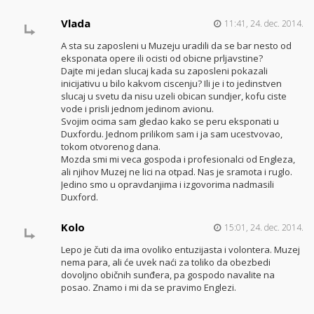
Vlada
11:41, 24. dec. 2014.
A sta su zaposleni u Muzeju uradili da se bar nesto od
eksponata opere ili ocisti od obicne prljavstine?
Dajte mi jedan slucaj kada su zaposleni pokazali
inicijativu u bilo kakvom ciscenju? Ili je i to jedinstven
slucaj u svetu da nisu uzeli obican sundjer, kofu ciste
vode i prisli jednom jedinom avionu.
Svojim ocima sam gledao kako se peru eksponati u
Duxfordu. Jednom prilikom sam i ja sam ucestvovao,
tokom otvorenog dana.
Mozda smi mi veca gospoda i profesionalci od Engleza,
ali njihov Muzej ne lici na otpad. Nas je sramota i ruglo.
Jedino smo u opravdanjima i izgovorima nadmasili
Duxford.
Kolo
15:01, 24. dec. 2014.
Lepo je čuti da ima ovoliko entuzijasta i volontera. Muzej
nema para, ali će uvek naći za toliko da obezbedi
dovoljno običnih sunđera, pa gospodo navalite na
posao. Znamo i mi da se pravimo Englezi.