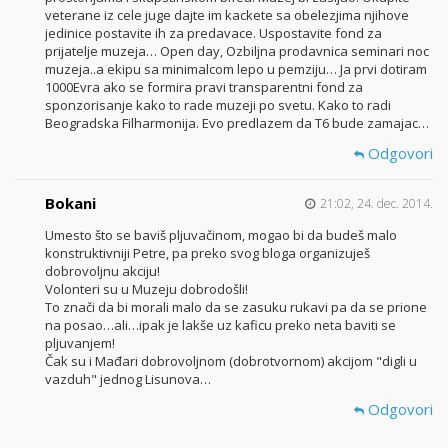
veterane iz cele juge dajte im kackete sa obelezjima njihove
jedinice postavite ih za predavace. Uspostavite fond za
prijatelje muzeja… Open day, Ozbiljna prodavnica seminari noc
muzeja..a ekipu sa minimalcom lepo u pemziju… Ja prvi dotiram
1000Evra ako se formira pravi transparentni fond za
sponzorisanje kako to rade muzeji po svetu. Kako to radi
Beogradska Filharmonija. Evo predlazem da T6 bude zamajac…
Odgovori
Bokani
21:02, 24. dec. 2014.
Umesto što se baviš pljuvačinom, mogao bi da budeš malo
konstruktivniji Petre, pa preko svog bloga organizuješ
dobrovoljnu akciju!
Volonteri su u Muzeju dobrodošli!
To znači da bi morali malo da se zasuku rukavi pa da se prione
na posao…ali…ipak je lakše uz kaficu preko neta baviti se
pljuvanjem!
Čak su i Mađari dobrovoljnom (dobrotvornom) akcijom "digli u
vazduh" jednog Lisunova…
Odgovori