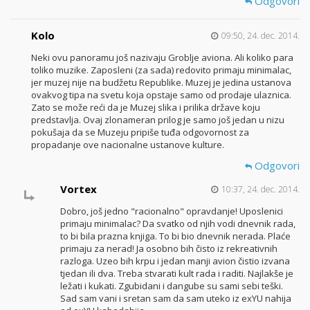
Odgovori
Kolo
09:50, 24. dec. 2014.
Neki ovu panoramu još nazivaju Groblje aviona. Ali koliko para
toliko muzike. Zaposleni (za sada) redovito primaju minimalac,
jer muzej nije na budžetu Republike. Muzej je jedina ustanova
ovakvog tipa na svetu koja opstaje samo od prodaje ulaznica.
Zato se može reći da je Muzej slika i prilika države koju
predstavlja. Ovaj zlonameran prilog je samo još jedan u nizu
pokušaja da se Muzeju pripiše tuđa odgovornost za
propadanje ove nacionalne ustanove kulture.
Odgovori
Vortex
10:37, 24. dec. 2014.
Dobro, još jedno "racionalno" opravdanje! Uposlenici
primaju minimalac? Da svatko od njih vodi dnevnik rada,
to bi bila prazna knjiga. To bi bio dnevnik nerada. Plaće
primaju za nerad! Ja osobno bih čisto iz rekreativnih
razloga. Uzeo bih krpu i jedan manji avion čistio izvana
tjedan ili dva. Treba stvarati kult rada i raditi. Najlakše je
ležati i kukati. Zgubidani i dangube su sami sebi teški.
Sad sam vani i sretan sam da sam uteko iz exYU nahija