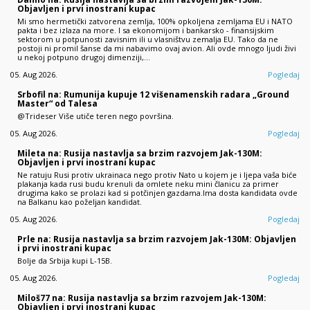
Objavljen i prvi inostrani kupac
Mi smo hermetički zatvorena zemlja, 100% opkoljena zemljama EU i NATO
pakta i bez izlaza na more. I sa ekonomijom i bankarsko - finansijskim
sektorom u potpunosti zavisnim ili u vlasništvu zemalja EU. Tako da ne
postoji ni promil šanse da mi nabavimo ovaj avion. Ali ovde mnogo ljudi živi
u nekoj potpuno drugoj dimenziji,…
05. Aug 2026.
Pogledaj
Srbofil na: Rumunija kupuje 12 višenamenskih radara „Ground
Master“ od Talesa
@Trideser Više utiče teren nego površina.
05. Aug 2026.
Pogledaj
Mileta na: Rusija nastavlja sa brzim razvojem Jak-130M:
Objavljen i prvi inostrani kupac
Ne ratuju Rusi protiv ukrainaca nego protiv Nato u kojem je i ljepa vaša biće
plakanja kada rusi budu krenuli da omlete neku mini članicu za primer
drugima kako se prolazi kad si potčinjen gazdama.Ima dosta kandidata ovde
na Balkanu kao poželjan kandidat.
05. Aug 2026.
Pogledaj
Prle na: Rusija nastavlja sa brzim razvojem Jak-130M: Objavljen
i prvi inostrani kupac
Bolje da Srbija kupi L-15B.
05. Aug 2026.
Pogledaj
Miloš77 na: Rusija nastavlja sa brzim razvojem Jak-130M:
Objavljen i prvi inostrani kupac