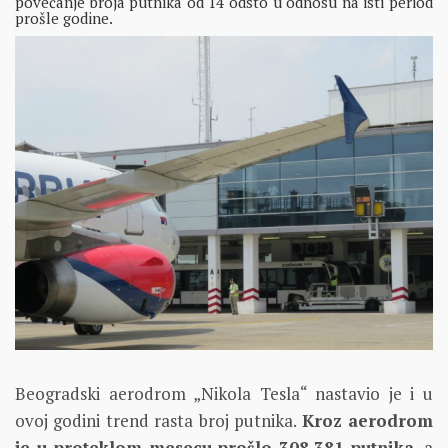
povećanje broja putnika od 14 odsto u odnosu na isti period
prošle godine.
Beogradski aerodrom „Nikola Tesla“ nastavio je i u
ovoj godini trend rasta broj putnika.
Kroz aerodrom
je u proteklom mesecu prošlo 308.381 putnika
, a