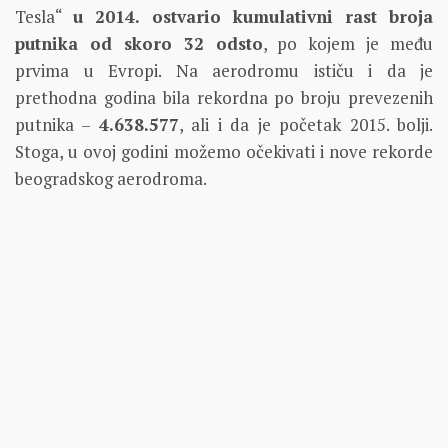
Tesla“
u 2014. ostvario kumulativni rast broja
putnika od skoro 32 odsto
, po kojem je među
prvima u Evropi. Na aerodromu ističu i da je
prethodna godina bila rekordna po broju prevezenih
putnika –
4.638.577
, ali i da je početak 2015. bolji.
Stoga, u ovoj godini možemo očekivati i nove rekorde
beogradskog aerodroma.