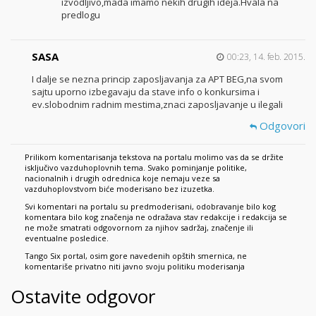
izvodljivo,mada imamo nekih drugih ideja.Hvala na
predlogu
SASA
00:23, 14. feb. 2015.
I dalje se nezna princip zaposljavanja za APT BEG,na svom
sajtu uporno izbegavaju da stave info o konkursima i
ev.slobodnim radnim mestima,znaci zaposljavanje u ilegali
Odgovori
Prilikom komentarisanja tekstova na portalu molimo vas da se držite
isključivo vazduhoplovnih tema. Svako pominjanje politike,
nacionalnih i drugih odrednica koje nemaju veze sa
vazduhoplovstvom biće moderisano bez izuzetka.
Svi komentari na portalu su predmoderisani, odobravanje bilo kog
komentara bilo kog značenja ne odražava stav redakcije i redakcija se
ne može smatrati odgovornom za njihov sadržaj, značenje ili
eventualne posledice.
Tango Six portal, osim gore navedenih opštih smernica, ne
komentariše privatno niti javno svoju politiku moderisanja
Ostavite odgovor