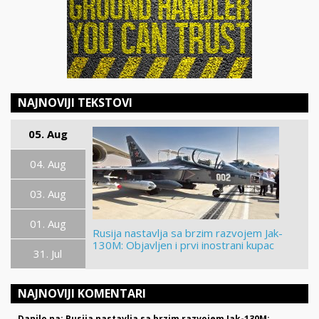
NAJNOVIJI TEKSTOVI
05. Aug
04. Aug
03. Aug
01. Aug
Rusija nastavlja sa brzim razvojem Jak-
130M: Objavljen i prvi inostrani kupac
31. Jul
NAJNOVIJI KOMENTARI
Danilo na: Rusija nastavlja sa brzim razvojem Jak-130M: