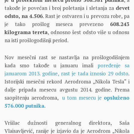
takođe je povećan i broj poletanja i sletanja za
devet
odsto, na 4.506
. Rast je ostvaren i u prevozu robe, pa
je tako prošlog meseca prevezeno
608.243
kilograma tereta
, odnosno šest odsto više u odnosu
na isti prošlogodišnji period.
Nov mesečni rast se nastavlja na prošlogodišnjem
kada smo takođe u januaru imali
poređenje sa
januarom 2013. godine, rast je tada iznosio 29 odsto
.
Istorijski mesečni rekord Aerodroma „Nikola Tesla“ i
dalje pripada mesecu avgustu 2014. godine. Prema
saopštenju aerodroma,
u tom mesecu je
opsluženo
576.000 putnika.
Vršilac dužnosti generalnog direktora, Saša
Vlaisavljević, ranije je izjavio da je Aerodrom „Nikola