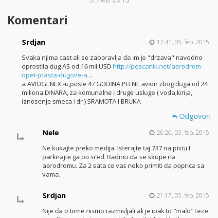
Komentari
Srdjan
12:41, 05. feb. 2015.
Svaka njima cast ali se zaboravlja da im je "drzava" navodno
oprostila dug AS od 16 mil USD
http://pescanik.net/aerodrom-
opet-prasta-dugove-a
…
a AVIOGENEX -u,posle 47 GODINA PLENE avion zbog duga od 24
miliona DINARA, za komunalne i druge usluge ( voda,kirija,
iznosenje smeca i dr ) SRAMOTA I BRUKA
Odgovori
Nele
20:20, 05. feb. 2015.
Ne kukajte preko medija. Isterajte taj 737 na pistu I
parkirajte ga po sred. Radnici da se skupe na
aerodromu. Za 2 sata ce vas neko primiti da poprica sa
vama.
Srdjan
21:17, 05. feb. 2015.
Nije da o tome nismo razmisljali ali je ipak to "malo" teze