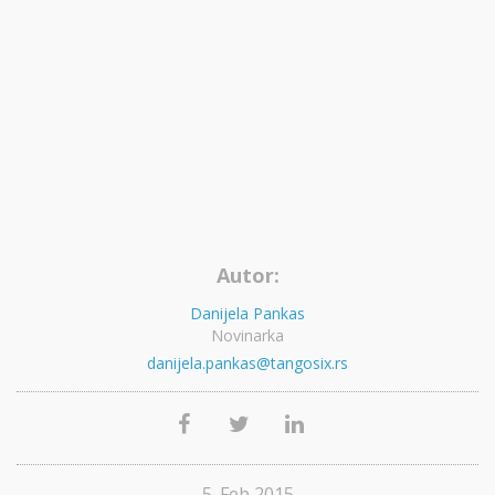
Autor:
Danijela Pankas
Novinarka
danijela.pankas@tangosix.rs
5. Feb 2015