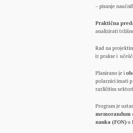
– pisanje naučn
Praktična pred
analizirati tržišn
Rad na projekti
iz prakse i učeš
Planirano je i
ob
polaznici imati 
različitim sekto
Program je ustan
memorandum o 
nauka (FON)
u 