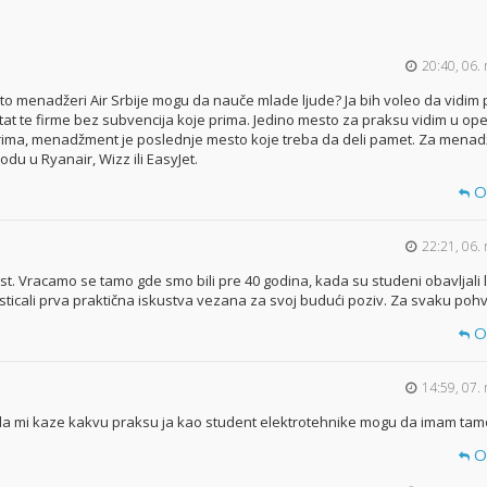
20:40, 06. 
to menadžeri Air Srbije mogu da nauče mlade ljude? Ja bih voleo da vidim 
ltat te firme bez subvencija koje prima. Jedino mesto za praksu vidim u op
arima, menadžment je poslednje mesto koje treba da deli pamet. Za mena
du u Ryanair, Wizz ili EasyJet.
O
22:21, 06. 
st. Vracamo se tamo gde smo bili pre 40 godina, kada su studeni obavljali 
 sticali prva praktična iskustva vezana za svoj budući poziv. Za svaku pohv
O
14:59, 07. 
da mi kaze kakvu praksu ja kao student elektrotehnike mogu da imam tam
O