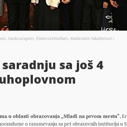
m, Saobraćajnim, Elektrotehničkim, Mašinskim fakultetom i
 saradnju sa još 4
zduhoplovnom
ma u oblasti obrazovanja „Mladi na prvom mestu“
, E
orandume o razumevanju sa pet obrazovnih institucija u Sr