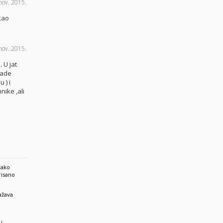
nov. 2015.
 kao
nov. 2015.
 U jat
 rade
 ) i
nike ,ali
vako
risano
ažava
u