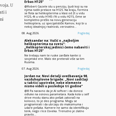
Erbas H125“
voja. U
@Robert Gazele idu u penziju, ljudi koji su na
njima radili prelaze na H125. Na kraju, formira
ti i
se flota sa helikopterima u klasi od 2t u vidu
H125, 4t u vidu H145 i 9t u vidu H215, čime se
ni
kompletno prešlo na novu generaciju
helikoptera, uz specijalistički Kamov, koji bi u
nekoj idealnijoj realnosti, verovatno…
08. Aug 2026.
Pogledaj
Aleksandar na: Vučić o „najboljim
helikopterima na svetu“:
„Helikopterskoj jedinici ćemo nabaviti i
Erbas H125“
Ne trebaju nam te ruske zarđale kante iz
sovjetske ere. Malo ste preterali više sa tim
Rusima.
07. Aug 2026.
Pogledaj
Jordan na: Novi detalji uvežbavanja 98.
vazduhoplovne brigade: „Novi sadržaji
u taktici upotrebe, neke elemente
nismo videli u poslednje tri godine“
@B Pa naravno da je AI softver i da donosi
odluke na osnovu parametara. Kada kola u self
drive modu stanu ako pešak zakorači na
kolovoz, to je deo programa. Mogu se
programirati i da ubrzaju do maksimuma i
udare pešaka. Kamere ne samo da identifikuju
tenk, nego i lice čoveka. Trenutno je zlatno
pravilo…