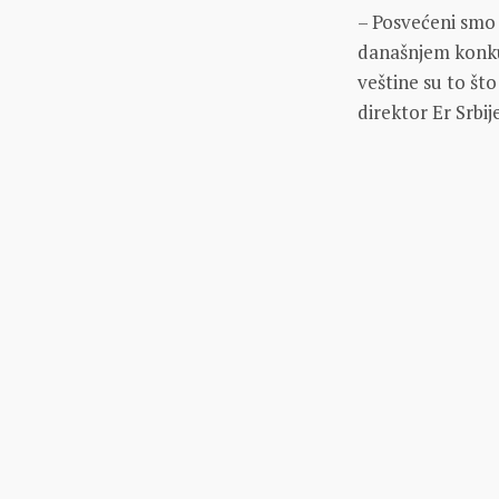
– Posvećeni smo 
današnjem konku
veštine su to što
direktor Er Srbij