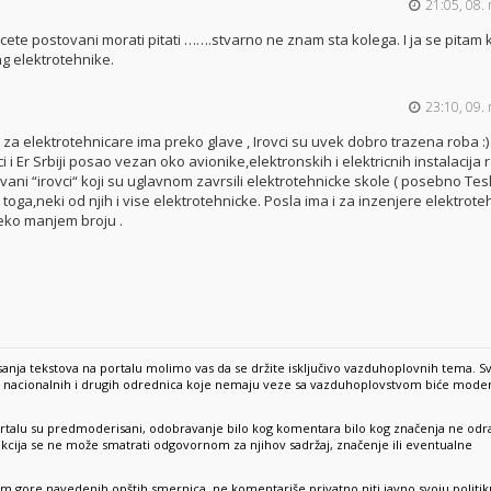
21:05, 08. 
 cete postovani morati pitati …….stvarno ne znam sta kolega. I ja se pitam
ing elektrotehnike.
23:10, 09. 
 za elektrotehnicare ima preko glave , Irovci su uvek dobro trazena roba :) .
ci i Er Srbiji posao vezan oko avionike,elektronskih i elektricnih instalacija
vani “irovci“ koji su uglavnom zavrsili elektrotehnicke skole ( posebno Teslu
 toga,neki od njih i vise elektrotehnicke. Posla ima i za inzenjere elektroteh
eko manjem broju .
anja tekstova na portalu molimo vas da se držite isključivo vazduhoplovnih tema. S
e, nacionalnih i drugih odrednica koje nemaju veze sa vazduhoplovstvom biće mode
rtalu su predmoderisani, odobravanje bilo kog komentara bilo kog značenja ne odr
dakcija se ne može smatrati odgovornom za njihov sadržaj, značenje ili eventualne
sim gore navedenih opštih smernica, ne komentariše privatno niti javno svoju politik