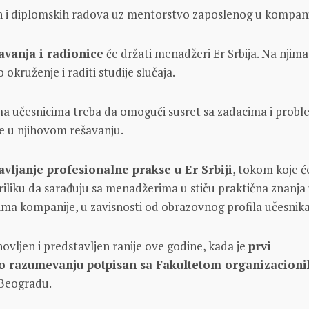
ih i diplomskih radova uz mentorstvo zaposlenog u kompani
avanja i radionice
će držati menadžeri Er Srbija. Na njima
o okruženje i raditi studije slučaja.
ma učesnicima treba da omogući susret sa zadacima i prob
će u njihovom rešavanju.
avljanje profesionalne prakse u Er Srbiji
, tokom koje ć
priliku da sarađuju sa menadžerima u stiču praktična znanja
rima kompanije, u zavisnosti od obrazovnog profila učesnika
ovljen i predstavljen ranije ove godine, kada je
prvi
razumevanju potpisan sa Fakultetom organizacioni
Beogradu.