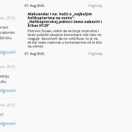
07. Aug 2026.
Pogledaj
Aleksandar I na: Vučić o „najboljim
helikopterima na svetu“:
nov. 2015.
„Helikopterskoj jedinici ćemo nabaviti i
Erbas H125“
pravi
Petrovic Dusan, vidim da na tvoje nestručne i
erativnim
često politički obojene komentare više niko ne
džersku
reaguje. Razumem da ne voliš Ruse, to je ok,
ali bar malo realnosti u komentarima ne bi bilo
na odmet.
dgovori
07. Aug 2026.
Pogledaj
nov. 2015.
letnju
alu.
dgovori
nov. 2015.
o?
dgovori