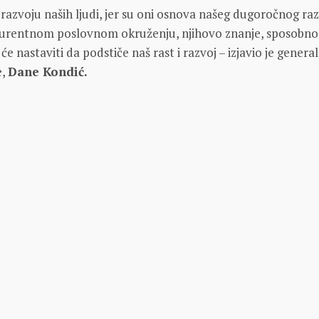
razvoju naših ljudi, jer su oni osnova našeg dugoročnog raz
rentnom poslovnom okruženju, njihovo znanje, sposobnos
 će nastaviti da podstiče naš rast i razvoj – izjavio je general
e,
Dane Kondić.