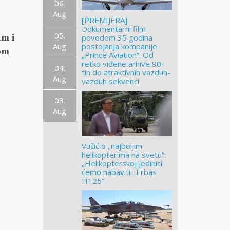
06.
Aug
[PREMIJERA]
Dokumentarni film
05.
im i
povodom 35 godina
Aug
postojanja kompanije
om
„Prince Aviation“: Od
retko viđene arhive 90-
04.
tih do atraktivnih vazduh-
Aug
vazduh sekvenci
03.
Aug
Vučić o „najboljim
helikopterima na svetu“:
„Helikopterskoj jedinici
ćemo nabaviti i Erbas
H125“