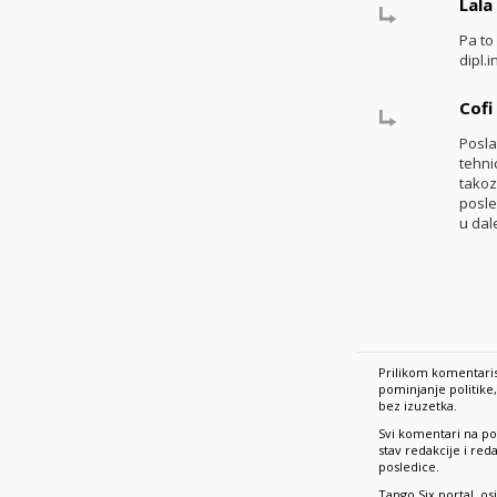
Lala
Pa to
dipl.
Cofi
Posla
tehni
takoz
posle
u dal
Prilikom komentaris
pominjanje politik
bez izuzetka.
Svi komentari na po
stav redakcije i re
posledice.
Tango Six portal, o