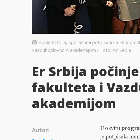
Posle FON-a, sporazumi potpisani sa Ekonomski
Vazduhoplovnom akademijom / Foto: Air Sebia
Er Srbija počinje
fakulteta i Va
akademijom
U okviru
progra
Autor:
je potpisala mem