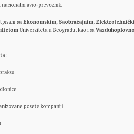
i nacionalni avio-prevoznik.
tpisani
sa Ekonomskim, Saobraćajnim, Elektrotehničk
ultetom
Univerziteta u Beogradu, kao i sa
Vazduhoplovn
ta:
 praksu
adionice
ganizovane posete kompaniji
u