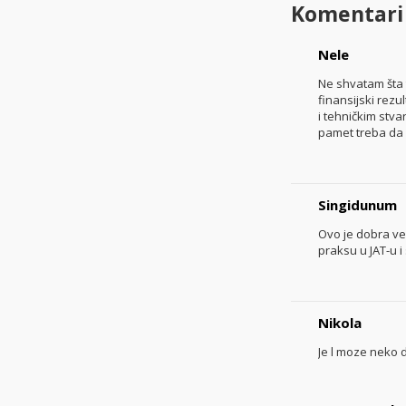
Komentari
Nele
Ne shvatam šta 
finansijski rezu
i tehničkim stv
pamet treba da o
Singidunum
Ovo je dobra ve
praksu u JAT-u i
Nikola
Je l moze neko 