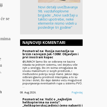
ji
Novi detalji uvežbavanja
98. vazduhoplovne
brigade: „Novi sadržaji u
 će se
taktici upotrebe, neke
elemente nismo videli u
poslednje tri godine“
lemima
NAJNOVIJI KOMENTARI
Posmatrač na: Rusija nastavlja sa
brzim razvojem Jak-130M: Objavljen i
prvi inostrani kupac
e
@LIMACH Samo što se odbrana ne bazira
 u
nikada na jednom sistemu, već dejstvu više
njih u sinergiji, što im svima omogućava da
.
izvuku maksimum iz svojih prednosti, i
međusobno pokriju svoje mane. Jakovi daju
odbrani glavnu prednost mlaznjaka, a to su
brzina i dolet, što daje daleko veću mogućnost
popunjavanja eventualnih rupa u sistemu PVO.
…
h
08. Aug 2026.
Pogledaj
Posmatrač na: Vučić o „najboljim
helikopterima na svetu“:
„Helikopterskoj jedinici ćemo nabaviti i