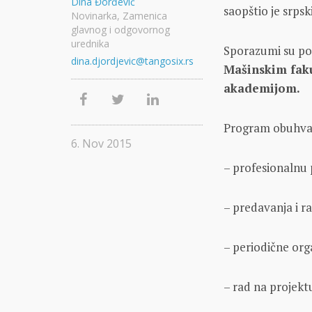
Dina Đorđević
saopštio je srpsk
Novinarka, Zamenica
glavnog i odgovornog
urednika
Sporazumi su po
dina.djordjevic@tangosix.rs
Mašinskim fak
akademijom.
Program obuhva
6. Nov 2015
– profesionalnu
– predavanja i r
– periodične or
– rad na projekt