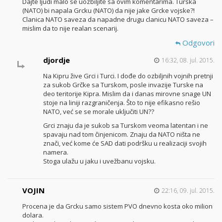
Dajte ljudi malo se uozbiljite sa ovim komentarima. Turska
(NATO) bi napala Grcku (NATO) da nije jake Grcke vojske?!
Clanica NATO saveza da napadne drugu clanicu NATO saveza –
mislim da to nije realan scenarij.
Odgovori
djordje
16:32, 08. jul. 2015.
Na Kipru žive Grci i Turci. I dođe do ozbiljnih vojnih pretnji
za sukob Grčke sa Turskom, posle invazije Turske na
deo teritorije Kipra. Mislim da i danas mirovne snage UN
stoje na liniji razgraničenja. Što to nije efikasno rešio
NATO, već se se morale uključiti UN??
Grci znaju da je sukob sa Turskom veoma latentan i ne
spavaju nad tom činjenicom. Znaju da NATO ništa ne
znači, već kome će SAD dati podršku u realizaciji svojih
namera.
Stoga ulažu u jaku i uvežbanu vojsku.
VOJIN
22:16, 09. jul. 2015.
Procena je da Grcku samo sistem PVO dnevno kosta oko milion
dolara.