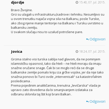
djordje
15:40, 07. jul. 2015.
Bravo Živojine.
Grci su ulagali u infrastrukturu,kadrove i tehniku. Nesumljivo su
u ovom trenutku najača vojna sila na Balkanu, posle Turske,
ako zbog njene manje teritorije na Balkanu i Tursku uvrstimo u
balkansku zemlju.
U svakom slučaju nisu to uzalud potrošene pare.
Odgovori
Jovica
18:24, 07. jul. 2015.
Grcima stalno visi turska sablja nad glavom, da ne pominjem
islamističku opasnost, tako da hteli – ne hteli moraju da imaju
snažne oružane snage. Čak bi se moglo reći da se druge
balkanske zemlje pomalo kriju iza grčke vojske, jer da nije tako
snažna ponovo bi Turci ovde „intervenisali“ sa katastrofalnim
posledicama .
Prema pojedinim analitičarima, trenutna „levičarska“ vlada je
upravo zato dovedena da bi smanjivanjem izdataka za
odbranu sklonila taj štit koji brani Balkan .
Odgovori