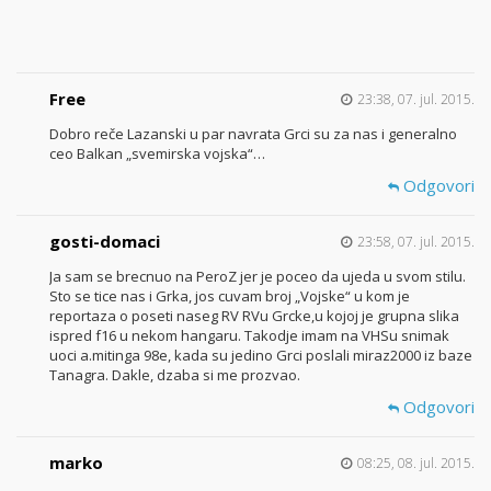
Free
23:38, 07. jul. 2015.
Dobro reče Lazanski u par navrata Grci su za nas i generalno
ceo Balkan „svemirska vojska“…
Odgovori
gosti-domaci
23:58, 07. jul. 2015.
Ja sam se brecnuo na PeroZ jer je poceo da ujeda u svom stilu.
Sto se tice nas i Grka, jos cuvam broj „Vojske“ u kom je
reportaza o poseti naseg RV RVu Grcke,u kojoj je grupna slika
ispred f16 u nekom hangaru. Takodje imam na VHSu snimak
uoci a.mitinga 98e, kada su jedino Grci poslali miraz2000 iz baze
Tanagra. Dakle, dzaba si me prozvao.
Odgovori
marko
08:25, 08. jul. 2015.