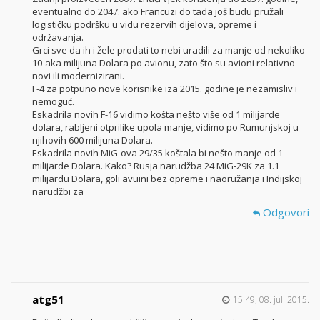
eventualno do 2047. ako Francuzi do tada još budu pružali
logističku podršku u vidu rezervih dijelova, opreme i
održavanja.
Grci sve da ih i žele prodati to nebi uradili za manje od nekoliko
10-aka milijuna Dolara po avionu, zato što su avioni relativno
novi ili modernizirani.
F-4 za potpuno nove korisnike iza 2015. godine je nezamisliv i
nemoguć.
Eskadrila novih F-16 vidimo košta nešto više od 1 milijarde
dolara, rabljeni otprilike upola manje, vidimo po Rumunjskoj u
njihovih 600 milijuna Dolara.
Eskadrila novih MiG-ova 29/35 koštala bi nešto manje od 1
milijarde Dolara. Kako? Rusja narudžba 24 MiG-29K za 1.1
milijardu Dolara, goli avuini bez opreme i naoružanja i Indijskoj
narudžbi za
Odgovori
atg51
15:49, 08. jul. 2015.