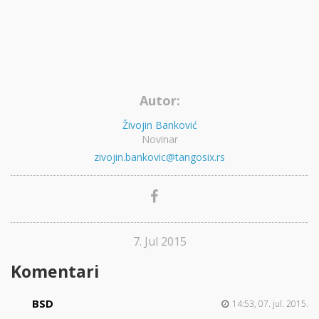
Autor:
Živojin Banković
Novinar
zivojin.bankovic@tangosix.rs
7. Jul 2015
Komentari
BSD
14:53, 07. jul. 2015.