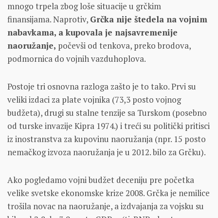
mnogo trpela zbog loše situacije u grčkim
finansijama. Naprotiv,
Grčka nije štedela na vojnim
nabavkama, a kupovala je najsavremenije
naoružanje,
počevši od tenkova, preko brodova,
podmornica do vojnih vazduhoplova.
Postoje tri osnovna razloga zašto je to tako. Prvi su
veliki izdaci za plate vojnika (73,3 posto vojnog
budžeta), drugi su stalne tenzije sa Turskom (posebno
od turske invazije Kipra 1974.) i treći su politički pritisci
iz inostranstva za kupovinu naoružanja (npr. 15 posto
nemačkog izvoza naoružanja je u 2012. bilo za Grčku).
Ako pogledamo vojni budžet deceniju pre početka
velike svetske ekonomske krize 2008. Grčka je nemilice
trošila novac na naoružanje, a izdvajanja za vojsku su