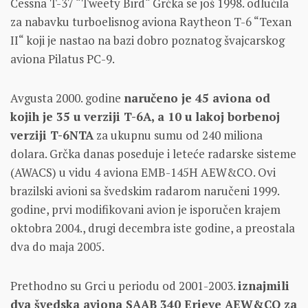
Cessna T-37 “Tweety Bird“ Grčka se još 1998. odlučila
za nabavku turboelisnog aviona Raytheon T-6 “Texan
II“ koji je nastao na bazi dobro poznatog švajcarskog
aviona Pilatus PC-9.
Avgusta 2000. godine
naručeno je 45 aviona od
kojih je 35 u verziji T-6A, a 10 u lakoj borbenoj
verziji T-6NTA
za ukupnu sumu od 240 miliona
dolara. Grčka danas poseduje i leteće radarske sisteme
(AWACS) u vidu 4 aviona EMB-145H AEW&CO. Ovi
brazilski avioni sa švedskim radarom naručeni 1999.
godine, prvi modifikovani avion je isporučen krajem
oktobra 2004., drugi decembra iste godine, a preostala
dva do maja 2005.
Prethodno su Grci u periodu od 2001-2003.
iznajmili
dva švedska aviona SAAB 340 Erieye AEW&CO za