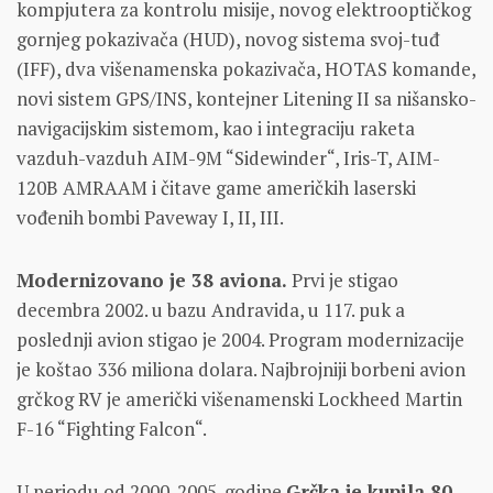
kompjutera za kontrolu misije, novog elektrooptičkog
gornjeg pokazivača (HUD), novog sistema svoj-tuđ
(IFF), dva višenamenska pokazivača, HOTAS komande,
novi sistem GPS/INS, kontejner Litening II sa nišansko-
navigacijskim sistemom, kao i integraciju raketa
vazduh-vazduh AIM-9M “Sidewinder“, Iris-T, AIM-
120B AMRAAM i čitave game američkih laserski
vođenih bombi Paveway I, II, III.
Modernizovano je 38 aviona.
Prvi je stigao
decembra 2002. u bazu Andravida, u 117. puk a
poslednji avion stigao je 2004. Program modernizacije
je koštao 336 miliona dolara. Najbrojniji borbeni avion
grčkog RV je američki višenamenski Lockheed Martin
F-16 “Fighting Falcon“.
U periodu od 2000-2005. godine
Grčka je kupila 80