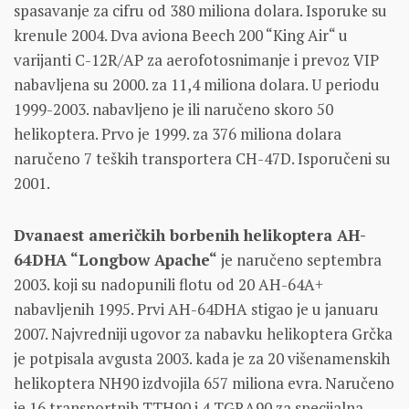
spasavanje za cifru od 380 miliona dolara. Isporuke su
krenule 2004. Dva aviona Beech 200 “King Air“ u
varijanti C-12R/AP za aerofotosnimanje i prevoz VIP
nabavljena su 2000. za 11,4 miliona dolara. U periodu
1999-2003. nabavljeno je ili naručeno skoro 50
helikoptera. Prvo je 1999. za 376 miliona dolara
naručeno 7 teških transportera CH-47D. Isporučeni su
2001.
Dvanaest američkih borbenih helikoptera AH-
64DHA “Longbow Apache“
je naručeno septembra
2003. koji su nadopunili flotu od 20 AH-64A+
nabavljenih 1995. Prvi AH-64DHA stigao je u januaru
2007. Najvredniji ugovor za nabavku helikoptera Grčka
je potpisala avgusta 2003. kada je za 20 višenamenskih
helikoptera NH90 izdvojila 657 miliona evra. Naručeno
je 16 transportnih TTH90 i 4 TGRA90 za specijalna