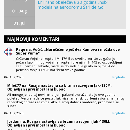
Er Frans obeležava 30 godina „hub“
modela na aerodromu Šarl de Gol
01. Aug
31. Jul
NAJNOVIJI KOMENTARI
Paqe na: Vučić: „Naručićemo još dva Kamova i možda dve
Super Pume“
@Goran Vojni helikopteri Mi-17V-5 se uveliko koriste za gašenje
požara kao i mnogi vojni helikopteri pre njih. I H-145 su osposobljeni
za tu namenu takođe, mada se do sada nije gasilo sa njima. A do
penzionisanja su Mi-8 korišteni svake godine.
06. Aug 2026.
Pogledaj
Miloš77 na: Rusija nastavlja sa brzim razvojem Jak-130M:
Objavljen i prvi inostrani kupac
Ali mnogo je lep taj novi izmenjeni palubni trenažer sto je ove godine
poleteo. Verujem da ce postati laki visenamenski borbeni avion smanjenog
radarskog odraza i za izvoz. Ako je zmaj dobar i moderan, prodavace se
super.
06. Aug 2026.
Pogledaj
Jordan na: Rusija nastavlja sa brzim razvojem Jak-130M:
Objavljen i prvi inostrani kupac