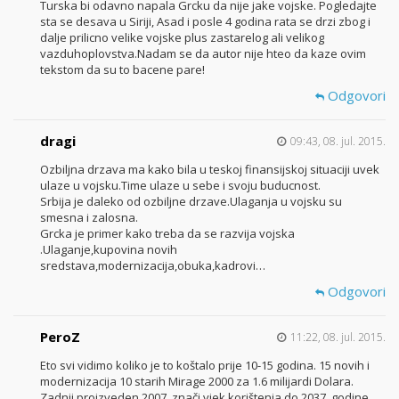
Turska bi odavno napala Grcku da nije jake vojske. Pogledajte
sta se desava u Siriji, Asad i posle 4 godina rata se drzi zbog i
dalje prilicno velike vojske plus zastarelog ali velikog
vazduhoplovstva.Nadam se da autor nije hteo da kaze ovim
tekstom da su to bacene pare!
Odgovori
dragi
09:43, 08. jul. 2015.
Ozbiljna drzava ma kako bila u teskoj finansijskoj situaciji uvek
ulaze u vojsku.Time ulaze u sebe i svoju buducnost.
Srbija je daleko od ozbiljne drzave.Ulaganja u vojsku su
smesna i zalosna.
Grcka je primer kako treba da se razvija vojska
.Ulaganje,kupovina novih
sredstava,modernizacija,obuka,kadrovi…
Odgovori
PeroZ
11:22, 08. jul. 2015.
Eto svi vidimo koliko je to koštalo prije 10-15 godina. 15 novih i
modernizacija 10 starih Mirage 2000 za 1.6 milijardi Dolara.
Zadnji proizveden 2007. znači vjek korištenja do 2037. godine,