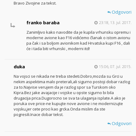
Bravo Zivojine za tekst.
Odgovori
franko baraba
23:18, 13. jul. 2017.
Zanimljivo kako navodite da je kupila vrhunsku opremu i
moderne avione kao F16 vidićemo članak o istom avionu
pa čak i sa boljom avionikom kad Hrvatska kupi F16 , dali
će i tada biti vrhunski , moderni itd!
duka
15:06, 07. jul. 2015.
Na vojsci se nikada ne treba stedeti.Dobro,mozda su Grci u
nekim aspektima malo preterali,ali sigurno postoji dobar razlog
za to.Najvise verujem da je razlog spor sa Turskom oko
Kipra.Bez jake avajacije i vojske u opste sigurno bi bila
drugacija prica.Dugorocno se sva ta ulaganja isplate.A ako je
poruka ove price-ne kupujte nove avione i ne modernizujte
vojsku,jer cete proci kao grcka.Onda mislim da ste
pogresili.Inace dobar tekst.
Odgovori