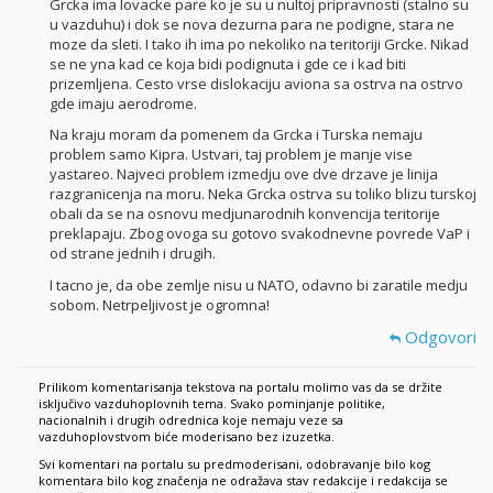
Grcka ima lovacke pare ko je su u nultoj pripravnosti (stalno su
u vazduhu) i dok se nova dezurna para ne podigne, stara ne
moze da sleti. I tako ih ima po nekoliko na teritoriji Grcke. Nikad
se ne yna kad ce koja bidi podignuta i gde ce i kad biti
prizemljena. Cesto vrse dislokaciju aviona sa ostrva na ostrvo
gde imaju aerodrome.
Na kraju moram da pomenem da Grcka i Turska nemaju
problem samo Kipra. Ustvari, taj problem je manje vise
yastareo. Najveci problem izmedju ove dve drzave je linija
razgranicenja na moru. Neka Grcka ostrva su toliko blizu turskoj
obali da se na osnovu medjunarodnih konvencija teritorije
preklapaju. Zbog ovoga su gotovo svakodnevne povrede VaP i
od strane jednih i drugih.
I tacno je, da obe zemlje nisu u NATO, odavno bi zaratile medju
sobom. Netrpeljivost je ogromna!
Odgovori
Prilikom komentarisanja tekstova na portalu molimo vas da se držite
isključivo vazduhoplovnih tema. Svako pominjanje politike,
nacionalnih i drugih odrednica koje nemaju veze sa
vazduhoplovstvom biće moderisano bez izuzetka.
Svi komentari na portalu su predmoderisani, odobravanje bilo kog
komentara bilo kog značenja ne odražava stav redakcije i redakcija se