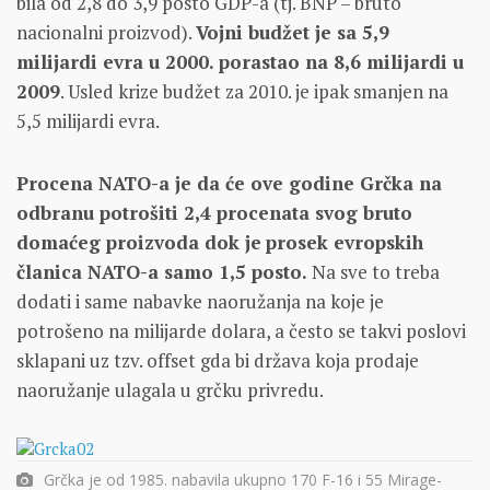
bila od 2,8 do 3,9 posto GDP-a (tj. BNP – bruto
nacionalni proizvod).
Vojni budžet je sa 5,9
milijardi evra u 2000. porastao na 8,6 milijardi u
2009
. Usled krize budžet za 2010. je ipak smanjen na
5,5 milijardi evra.
Procena NATO-a je da će ove godine Grčka na
odbranu potrošiti 2,4 procenata svog bruto
domaćeg proizvoda dok je
prosek evropskih
članica NATO-a samo 1,5 posto.
Na sve to treba
dodati i same nabavke naoružanja na koje je
potrošeno na milijarde dolara, a često se takvi poslovi
sklapani uz tzv. offset gda bi država koja prodaje
naoružanje ulagala u grčku privredu.
Grčka je od 1985. nabavila ukupno 170 F-16 i 55 Mirage-