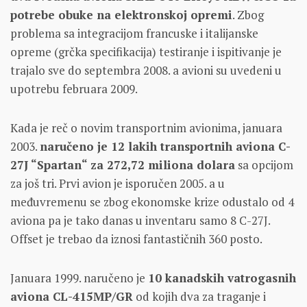
potrebe obuke na elektronskoj opremi
. Zbog
problema sa integracijom francuske i italijanske
opreme (grčka specifikacija) testiranje i ispitivanje je
trajalo sve do septembra 2008. a avioni su uvedeni u
upotrebu februara 2009.
Kada je reč o novim transportnim avionima, januara
2003.
naručeno je 12 lakih transportnih aviona C-
27J “Spartan“ za 272,72 miliona dolara
sa opcijom
za još tri. Prvi avion je isporučen 2005. a u
međuvremenu se zbog ekonomske krize odustalo od 4
aviona pa je tako danas u inventaru samo 8 C-27J.
Offset je trebao da iznosi fantastičnih 360 posto.
Januara 1999. naručeno je
10 kanadskih vatrogasnih
aviona CL-415MP/GR
od kojih dva za traganje i