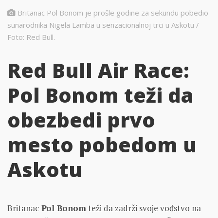
Britanac Pol Bonom je prošle godine za sekundu pobedio
sunarodnika Nigela Lamba u senzacionalnoj trci u Askotu /
Foto: Red Bull.
Red Bull Air Race:
Pol Bonom teži da
obezbedi prvo
mesto pobedom u
Askotu
Britanac
Pol Bonom
teži da zadrži svoje vođstvo na