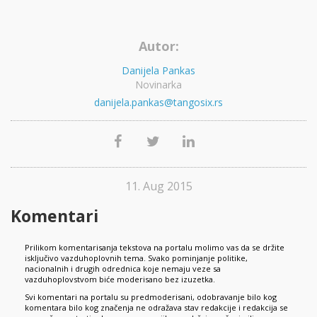
Autor:
Danijela Pankas
Novinarka
danijela.pankas@tangosix.rs
11. Aug 2015
Komentari
Prilikom komentarisanja tekstova na portalu molimo vas da se držite
isključivo vazduhoplovnih tema. Svako pominjanje politike,
nacionalnih i drugih odrednica koje nemaju veze sa
vazduhoplovstvom biće moderisano bez izuzetka.
Svi komentari na portalu su predmoderisani, odobravanje bilo kog
komentara bilo kog značenja ne odražava stav redakcije i redakcija se