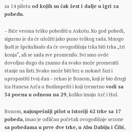
sa
14 pilota
od kojih su čak šest i dalje u igri za
pobedu
.
– Biće veoma teško pobediti u Askotu. Ko god pobedi,
sigurno je da će uložiti jako puno teškog rada. Mnogo
ljudi je špekulisalo da će ovogodišnja trka biti trka „tri
konja“, ali se sada sve promenilo. Svi smo ovde
dovoljno dugo da znamo da svako može promeniti
stanje na listi. Svako može biti brz u nokaut fazi i
upropastiti tvoj dan – rekao je Bonom, koji je bio drugi
iza Hanesa Arča u Budimpešti i koji trenutno
vodi sa
34 poena u odnosu na 29
, koliko imaju Arč i Hol.
Bonom,
najuspešniji pilot u istoriji 62 trke sa 17
pobeda
, imao je odličan početak ovogodišnje sezone
sa pobedama u prve dve trke, u Abu Dabiju i Čibi
,