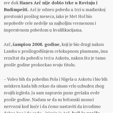
sve dok
Hanes Arč nije dobio trke u Rovinju i
Budimpešti.
Arč je odneo pobedu u trci u mađarskoj
prestonici prošlog meseca, iako je Met Hol bio
nepobediv cele nedelje sa najboljim vremenom i
impresivnom pobedom u kvalifikacijama.
Arč,
šampion 2008. godine
, koji je bio drugi nakon
Lamba u prošlogodišnjem celokupnom plasmanu, ima
rezultat da pobedi u trci u Askotu, nakon što je tamo
prošle godine prokockao svoju titulu.
– Voleo bih da pobedim Pola i Nigela u Askotu i bio bih
neiskren kada bih rekao da nisam vrlo uzbuđen zbog
svojih izgleda. Ja sam napravio puno grešaka ovde
prošle godine. Nadam se da su britanski momci
nervozni kod kuće i da ćemo nastaviti da izvodimo