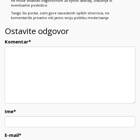
ne može smatrati odgovornom za njihov sadržaj, značenje ili
eventualne posledice.
Tango Six portal, osim gore navedenih opštih smernica, ne
komentariše privatno niti javno svoju politiku moderisanja
Ostavite odgovor
Komentar
*
Ime
*
E-mail
*