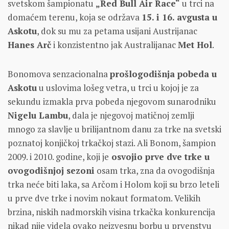
svetskom šampionatu
„Red Bull Air Race“
u trci na
domaćem terenu, koja se održava
15. i 16. avgusta u
Askotu
, dok su mu za petama usijani Austrijanac
Hanes Arč
i konzistentno jak Australijanac
Met Hol
.
Bonomova senzacionalna
prošlogodišnja pobeda u
Askotu
u uslovima lošeg vetra, u trci u kojoj je za
sekundu izmakla prva pobeda njegovom sunarodniku
Nigelu Lambu
, dala je njegovoj matičnoj zemlji
mnogo za slavlje u brilijantnom danu za trke na svetski
poznatoj konjičkoj trkačkoj stazi. Ali Bonom, šampion
2009. i 2010. godine, koji je
osvojio prve dve trke u
ovogodišnjoj sezoni
osam trka, zna da ovogodišnja
trka neće biti laka, sa Arčom i Holom koji su brzo leteli
u prve dve trke i novim nokaut formatom. Velikih
brzina, niskih nadmorskih visina trkačka konkurencija
nikad nije videla ovako neizvesnu borbu u prvenstvu