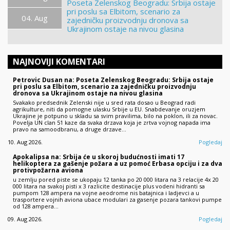
Poseta Zelenskog Beogradu: Srbija ostaje
pri poslu sa Elbitom, scenario za
04. Aug
zajedničku proizvodnju dronova sa
Ukrajinom ostaje na nivou glasina
NAJNOVIJI KOMENTARI
Petrovic Dusan na: Poseta Zelenskog Beogradu: Srbija ostaje
pri poslu sa Elbitom, scenario za zajedničku proizvodnju
dronova sa Ukrajinom ostaje na nivou glasina
Svakako predsednik Zelenski nije u sred rata dosao u Beograd radi
agrikulture, niti da pomogne ulasku Srbije u EU. Snabdevanje oruzjem
Ukrajine je potpuno u skladu sa svim pravilima, bilo na poklon, ili za novac.
Povelja UN clan 51 kaze da svaka drzava koja je zrtva vojnog napada ima
pravo na samoodbranu, a druge drzave…
10. Aug 2026.
Pogledaj
Apokalipsa na: Srbija će u skoroj budućnosti imati 17
helikoptera za gašenje požara a uz pomoć Erbasa opciju i za dva
protivpožarna aviona
u zemlju pored piste se ukopaju 12 tanka po 20 000 litara na 3 relacije 4x 20
000 litara na svakoj pisti x 3 razlicite destinacije plus vodeni hidranti sa
pumpom 128 ampera na vojne aeodrome nis batajnica i ladjevci a u
trasportere vojnih aviona ubace modulari za gasenje pozara tankovi pumpe
od 128 ampera…
09. Aug 2026.
Pogledaj