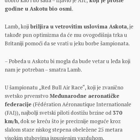
dobro kao i do sada – izjavio je Arč,
koji je prošle
godine u Askotu bio osmi
.
Lamb, koji
briljira u vetrovitim uslovima Askota
, je
takođe pun optimizma da će mu ovogodišnja trka u
Britaniji pomoći da se vrati u jeku borbe šampionata.
– Pobeda u Askotu bi mogla da bude vetar u leđa koji
nam je potreban – smatra Lamb.
U šampionatu „Red Bull Air Race“, koji je zvanično
svetsko prvenstvo
Međunarodne aeronatičke
federacije
(Fédération Aéronautique Internationale
(FAI)), najbolji svetski piloti dostižu brzine od
370
km/h
, dok se kreću što je preciznije moguće kroz
slalom staze niskog stepena obeležene 25 metara
visokim stubovima ispunjenim vazduhom.