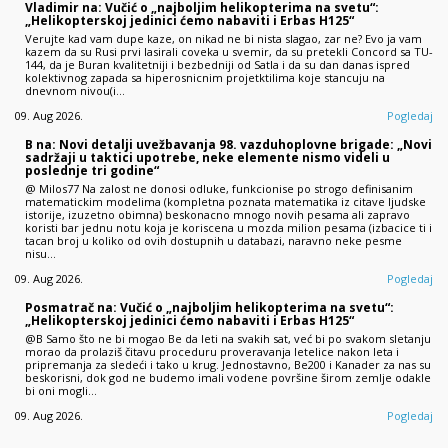
Vladimir na: Vučić o „najboljim helikopterima na svetu“:
„Helikopterskoj jedinici ćemo nabaviti i Erbas H125“
Verujte kad vam dupe kaze, on nikad ne bi nista slagao, zar ne? Evo ja vam
kazem da su Rusi prvi lasirali coveka u svemir, da su pretekli Concord sa TU-
144, da je Buran kvalitetniji i bezbedniji od Satla i da su dan danas ispred
kolektivnog zapada sa hiperosnicnim projetktilima koje stancuju na
dnevnom nivou(i…
09. Aug 2026.
Pogledaj
B na: Novi detalji uvežbavanja 98. vazduhoplovne brigade: „Novi
sadržaji u taktici upotrebe, neke elemente nismo videli u
poslednje tri godine“
@ Milos77 Na zalost ne donosi odluke, funkcionise po strogo definisanim
matematickim modelima (kompletna poznata matematika iz citave ljudske
istorije, izuzetno obimna) beskonacno mnogo novih pesama ali zapravo
koristi bar jednu notu koja je koriscena u mozda milion pesama (izbacice ti i
tacan broj u koliko od ovih dostupnih u databazi, naravno neke pesme
nisu…
09. Aug 2026.
Pogledaj
Posmatrač na: Vučić o „najboljim helikopterima na svetu“:
„Helikopterskoj jedinici ćemo nabaviti i Erbas H125“
@B Samo što ne bi mogao Be da leti na svakih sat, već bi po svakom sletanju
morao da prolaziš čitavu proceduru proveravanja letelice nakon leta i
pripremanja za sledeći i tako u krug. Jednostavno, Be200 i Kanader za nas su
beskorisni, dok god ne budemo imali vodene površine širom zemlje odakle
bi oni mogli…
09. Aug 2026.
Pogledaj