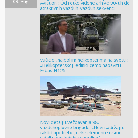
03. Aug
Aviation“: Od retko viđene arhive 90-tih do
atraktivnih vazduh-vazduh sekvenci
Vučić o „najboljim helikopterima na svetu“:
„Helikopterskoj jedinici ćemo nabaviti i
Erbas H125“
Novi detalji uvežbavanja 98.
vazduhoplovne brigade: „Novi sadržaji u
taktici upotrebe, neke elemente nismo
videli u poslednje tri godine“