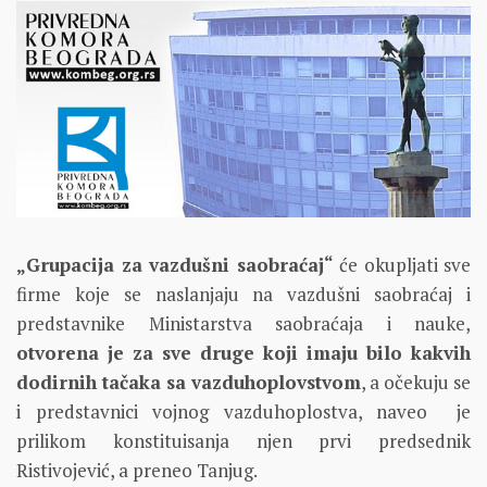
„Grupacija za vazdušni saobraćaj“
će okupljati sve
firme koje se naslanjaju na vazdušni saobraćaj i
predstavnike Ministarstva saobraćaja i nauke,
otvorena je za sve druge koji imaju bilo kakvih
dodirnih tačaka sa vazduhoplovstvom
, a očekuju se
i predstavnici vojnog vazduhoplostva, naveo je
prilikom konstituisanja njen prvi predsednik
Ristivojević, a preneo Tanjug.