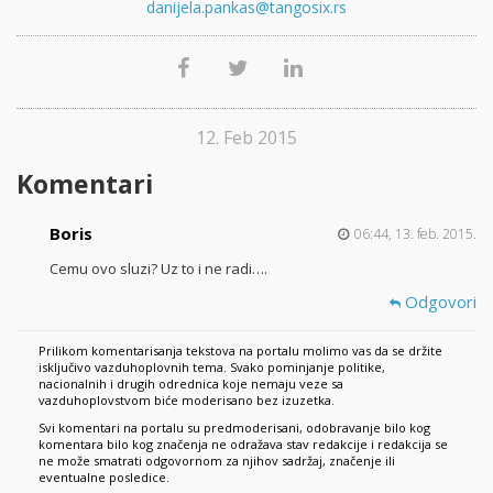
danijela.pankas@tangosix.rs
12. Feb 2015
Komentari
Boris
06:44, 13. feb. 2015.
Cemu ovo sluzi? Uz to i ne radi….
Odgovori
Prilikom komentarisanja tekstova na portalu molimo vas da se držite
isključivo vazduhoplovnih tema. Svako pominjanje politike,
nacionalnih i drugih odrednica koje nemaju veze sa
vazduhoplovstvom biće moderisano bez izuzetka.
Svi komentari na portalu su predmoderisani, odobravanje bilo kog
komentara bilo kog značenja ne odražava stav redakcije i redakcija se
ne može smatrati odgovornom za njihov sadržaj, značenje ili
eventualne posledice.