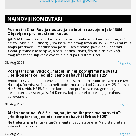
NAJNOVIJI KOMENTARI
Posmatrač na: Rusija nastavlja sa brzim razvojem Jak-130M:
Objavljen i prvi inostrani kupac
@LIMACH Samo što se odbrana ne bazira nikada na jednom sistemu, već
dejstvu više njih u sinergiji, što im svima omogućava da izvuku maksimum iz
svojih prednosti, i međusobno pokriju svoje mane. Jakovi daju odbrani
glavnu prednost mlaznjaka, a to su brzina i dolet, što daje daleko veću
mogućnost popunjavanja eventualnih rupa u sistemu PVO.…
08. Aug 2026.
Pogledaj
Posmatrač na: Vučić o „najboljim helikopterima na svetu“:
„Helikopterskoj jedinici ćemo nabaviti i Erbas H125“
@Robert Gazele idu u penziju, ljudi koji su na njima radili prelaze na H125.
Na kraju, formira se flota sa helikopterima u klasi od 2t u vidu H125, 4t u vidu
H145 i 9t u vidu H215, čime se kompletno prešlo na novu generaciju
helikoptera, uz specijalistički Kamov, koji bi u nekoj idealnijoj realnosti,
verovatno…
08. Aug 2026.
Pogledaj
Aleksandar na: Vučić o „najboljim helikopterima na svetu“:
„Helikopterskoj jedinici ćemo nabaviti i Erbas H125“
Ne trebaju nam te ruske zarđale kante iz sovjetske ere. Malo ste preterali
više sa tim Rusima.
07. Aug 2026.
Pogledaj