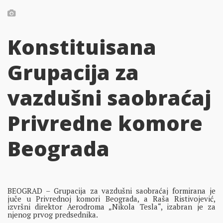
Konstituisana
Grupacija za
vazdušni saobraćaj
Privredne komore
Beograda
BEOGRAD – Grupacija za vazdušni saobraćaj formirana je
juče u Privrednoj komori Beograda, a Raša Ristivojević,
izvršni direktor Aerodroma „Nikola Tesla“, izabran je za
njenog prvog predsednika.