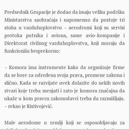
Predsednik Grupacije je dodao da imaju veliku podršku
Ministarstva saobraćaja i napomenuo da postoje tri
stuba u vazduhoplovstvu – aerodromi koji su servisi
protoka putnika i aviona, same avio-kompanije i
Direktorat civilnog vazduhoplovstva, koji moraju da
funkcionišu besprekorno:
– Komora ima instrumente kako da organizuje firme
da se bore za određena svoja prava, promene zakona i
slično. Kada se razvijate uvek dolazite do nekih novih
stvari koje treba menjati i zato je komora značajna da
ukaže u kom pravcu zakonodavci treba da razmišljaju.
– rekao je Ristivojević.
Male aerodome u zemlji koji se osposobljavaju za