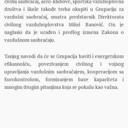
civilni saobraćaj, aero-klubove, sportska vazuhoplovna
društva i škole takođe treba okupiti u Grupaciju za
vazdušni saobraćaj, smatra predstavnik Direktorata
civilnog vazduhoplovstva Miloš Banović. On je
naglasio da je urađen i predlog izmena Zakona o
vazdušnom saobraćaju.
Tanjug navodi da će se Grupacija baviti i energetskom
efikasnošću, povezivanjem civilnog i vojnog
upravljanja vazdušnim saobraćajem, kooperacijom sa
Eurokontrolom, formiranjem baze kapaciteta i
mnogim drugim pitanjima koja se pokažu kao važna.