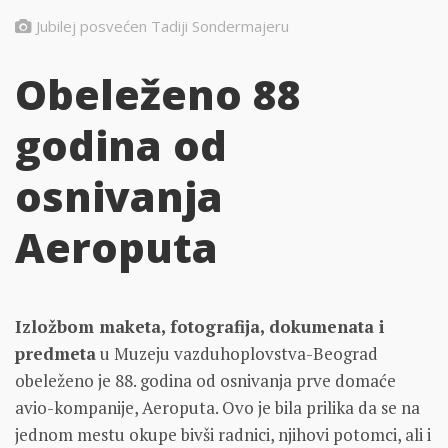
Jubilej posvećen Tadiji Sondermajeru
Obeleženo 88
godina od
osnivanja
Aeroputa
Izložbom maketa, fotografija, dokumenata i
predmeta
u Muzeju vazduhoplovstva-Beograd
obeleženo je 88. godina od osnivanja prve domaće
avio-kompanije, Aeroputa. Ovo je bila prilika da se na
jednom mestu okupe bivši radnici, njihovi potomci, ali i