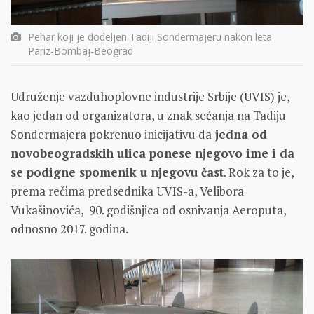
Pehar koji je dodeljen Tadiji Sondermajeru nakon leta
Pariz-Bombaj-Beograd
Udruženje vazduhoplovne industrije Srbije (UVIS) je,
kao jedan od organizatora, u znak sećanja na Tadiju
Sondermajera pokrenuo inicijativu da
jedna od
novobeogradskih ulica ponese njegovo ime i da
se podigne spomenik u njegovu čast
. Rok za to je,
prema rečima predsednika UVIS-a, Velibora
Vukašinovića, 90. godišnjica od osnivanja Aeroputa,
odnosno 2017. godina.