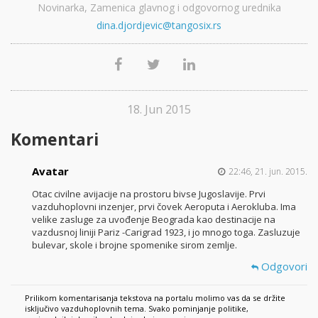
Novinarka, Zamenica glavnog i odgovornog urednika
dina.djordjevic@tangosix.rs
18. Jun 2015
Komentari
Avatar
22:46, 21. jun. 2015.
Otac civilne avijacije na prostoru bivse Jugoslavije. Prvi
vazduhoplovni inzenjer, prvi čovek Aeroputa i Aerokluba. Ima
velike zasluge za uvođenje Beograda kao destinacije na
vazdusnoj liniji Pariz -Carigrad 1923, i jo mnogo toga. Zasluzuje
bulevar, skole i brojne spomenike sirom zemlje.
Odgovori
Prilikom komentarisanja tekstova na portalu molimo vas da se držite
isključivo vazduhoplovnih tema. Svako pominjanje politike,