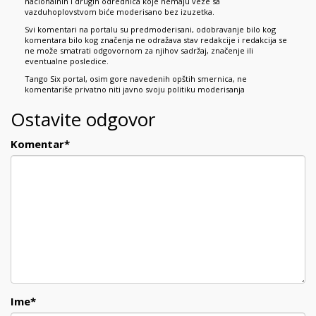
nacionalnih i drugih odrednica koje nemaju veze sa
vazduhoplovstvom biće moderisano bez izuzetka.
Svi komentari na portalu su predmoderisani, odobravanje bilo kog
komentara bilo kog značenja ne odražava stav redakcije i redakcija se
ne može smatrati odgovornom za njihov sadržaj, značenje ili
eventualne posledice.
Tango Six portal, osim gore navedenih opštih smernica, ne
komentariše privatno niti javno svoju politiku moderisanja
Ostavite odgovor
Komentar
*
Ime
*