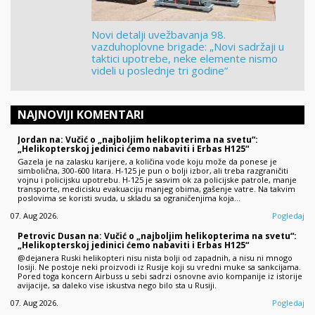
Novi detalji uvežbavanja 98.
vazduhoplovne brigade: „Novi sadržaji u
taktici upotrebe, neke elemente nismo
videli u poslednje tri godine“
NAJNOVIJI KOMENTARI
Jordan na: Vučić o „najboljim helikopterima na svetu“:
„Helikopterskoj jedinici ćemo nabaviti i Erbas H125“
Gazela je na zalasku karijere, a količina vode koju može da ponese je
simbolična, 300-600 litara. H-125 je pun o bolji izbor, ali treba razgraničiti
vojnu i policijsku upotrebu. H-125 je sasvim ok za policijske patrole, manje
transporte, medicisku evakuaciju manjeg obima, gašenje vatre. Na takvim
poslovima se koristi svuda, u skladu sa ograničenjima koja…
07. Aug 2026.
Pogledaj
Petrovic Dusan na: Vučić o „najboljim helikopterima na svetu“:
„Helikopterskoj jedinici ćemo nabaviti i Erbas H125“
@dejanera Ruski helikopteri nisu nista bolji od zapadnih, a nisu ni mnogo
losiji. Ne postoje neki proizvodi iz Rusije koji su vredni muke sa sankcijama.
Pored toga koncern Airbuss u sebi sadrzi osnovne avio kompanije iz istorije
avijacije, sa daleko vise iskustva nego bilo sta u Rusiji.
07. Aug 2026.
Pogledaj