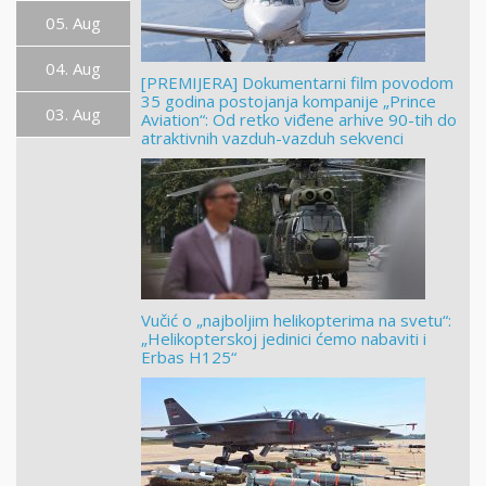
05. Aug
04. Aug
[PREMIJERA] Dokumentarni film povodom
35 godina postojanja kompanije „Prince
03. Aug
Aviation“: Od retko viđene arhive 90-tih do
atraktivnih vazduh-vazduh sekvenci
Vučić o „najboljim helikopterima na svetu“:
„Helikopterskoj jedinici ćemo nabaviti i
Erbas H125“