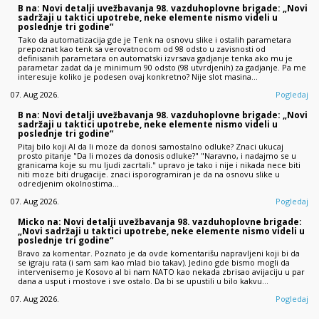
B na: Novi detalji uvežbavanja 98. vazduhoplovne brigade: „Novi
sadržaji u taktici upotrebe, neke elemente nismo videli u
poslednje tri godine“
Tako da automatizacija gde je Tenk na osnovu slike i ostalih parametara
prepoznat kao tenk sa verovatnocom od 98 odsto u zavisnosti od
definisanih parametara on automatski izvrsava gadjanje tenka ako mu je
parametar zadat da je minimum 90 odsto (98 utvrdjenih) za gadjanje. Pa me
interesuje koliko je podesen ovaj konkretno? Nije slot masina…
07. Aug 2026.
Pogledaj
B na: Novi detalji uvežbavanja 98. vazduhoplovne brigade: „Novi
sadržaji u taktici upotrebe, neke elemente nismo videli u
poslednje tri godine“
Pitaj bilo koji AI da li moze da donosi samostalno odluke? Znaci ukucaj
prosto pitanje "Da li mozes da donosis odluke?" "Naravno, i nadajmo se u
granicama koje su mu ljudi zacrtali." upravo je tako i nije i nikada nece biti
niti moze biti drugacije. znaci isporogramiran je da na osnovu slike u
odredjenim okolnostima…
07. Aug 2026.
Pogledaj
Micko na: Novi detalji uvežbavanja 98. vazduhoplovne brigade:
„Novi sadržaji u taktici upotrebe, neke elemente nismo videli u
poslednje tri godine“
Bravo za komentar. Poznato je da ovde komentarišu napravljeni koji bi da
se igraju rata (i sam sam kao mlad bio takav). Jedino gde bismo mogli da
intervenisemo je Kosovo al bi nam NATO kao nekada zbrisao avijaciju u par
dana a usput i mostove i sve ostalo. Da bi se upustili u bilo kakvu…
07. Aug 2026.
Pogledaj