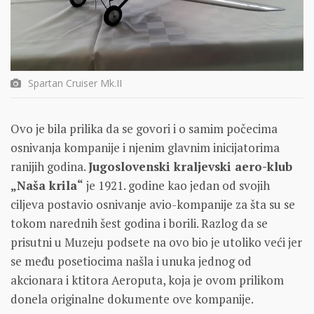
Spartan Cruiser Mk.II
Ovo je bila prilika da se govori i o samim počecima
osnivanja kompanije i njenim glavnim inicijatorima
ranijih godina.
Jugoslovenski kraljevski aero-klub
„Naša krila“
je 1921. godine kao jedan od svojih
ciljeva postavio osnivanje avio-kompanije za šta su se
tokom narednih šest godina i borili. Razlog da se
prisutni u Muzeju podsete na ovo bio je utoliko veći jer
se među posetiocima našla i unuka jednog od
akcionara i ktitora Aeroputa, koja je ovom prilikom
donela originalne dokumente ove kompanije.