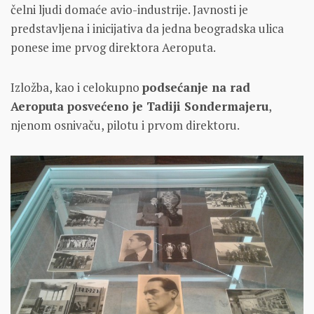
čelni ljudi domaće avio-industrije. Javnosti je
predstavljena i inicijativa da jedna beogradska ulica
ponese ime prvog direktora Aeroputa.
Izložba, kao i celokupno
podsećanje na rad
Aeroputa posvećeno je Tadiji Sondermajeru
,
njenom osnivaču, pilotu i prvom direktoru.