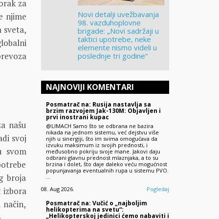
orak za
Novi detalji uvežbavanja
e njime
98. vazduhoplovne
 sveta,
brigade: „Novi sadržaji u
taktici upotrebe, neke
lobalni
elemente nismo videli u
prevoza
poslednje tri godine“
NAJNOVIJI KOMENTARI
Posmatrač na: Rusija nastavlja sa
brzim razvojem Jak-130M: Objavljen i
prvi inostrani kupac
za našu
@LIMACH Samo što se odbrana ne bazira
nikada na jednom sistemu, već dejstvu više
di svoj
njih u sinergiji, što im svima omogućava da
izvuku maksimum iz svojih prednosti, i
 u svom
međusobno pokriju svoje mane. Jakovi daju
odbrani glavnu prednost mlaznjaka, a to su
potrebe
brzina i dolet, što daje daleko veću mogućnost
popunjavanja eventualnih rupa u sistemu PVO.
g broja
…
 izbora
08. Aug 2026.
Pogledaj
 način,
Posmatrač na: Vučić o „najboljim
helikopterima na svetu“:
–
„Helikopterskoj jedinici ćemo nabaviti i