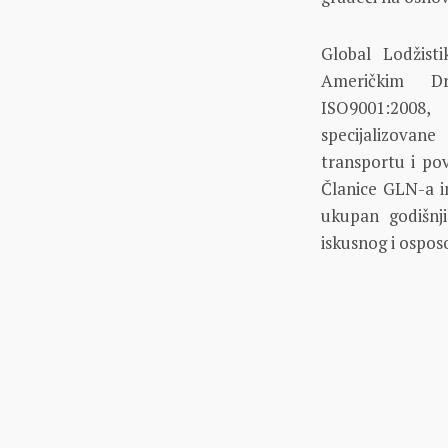
Global Lodžist
Američkim Dr
ISO9001:2008,
specijalizovane
transportu i po
Članice GLN-a i
ukupan godišnji
iskusnog i osposo