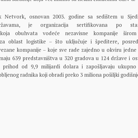
ik Netvork, osnovan 2003. godine sa sedištem u Sjed
žavama, je organizacija sertifikovana po sta
 koja obuhvata vodeće nezavisne kompanije širom
 za oblast logistike – što uključuje i špeditere, posre
vezane kompanije – koje sve rade zajedno u okviru jedne
maju 639 predstavništva u 320 gradova u 124 države i os
 prihod od 9,9 milijardi dolara i zapošljavaju ukupno
bljenog radnika koji obradi preko 3 miliona pošiljki godišnj