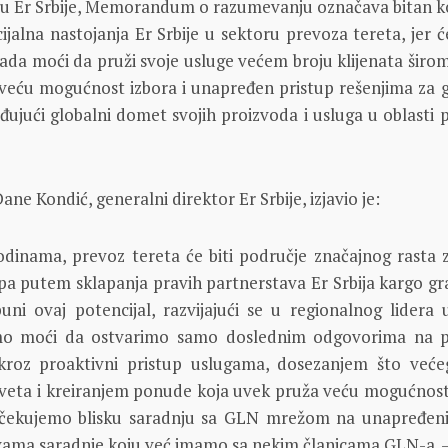
u Er Srbije, Memorandum o razumevanju označava bitan k
jalna nastojanja Er Srbije u sektoru prevoza tereta, jer ć
sada moći da pruži svoje usluge većem broju klijenata širom
 veću mogućnost izbora i unapređen pristup rešenjima za g
đujući globalni domet svojih proizvoda i usluga u oblasti 
ne Kondić, generalni direktor Er Srbije, izjavio je:
dinama, prevoz tereta će biti područje značajnog rasta 
pa putem sklapanja pravih partnerstava Er Srbija kargo gra
puni ovaj potencijal, razvijajući se u regionalnog lidera
mo moći da ostvarimo samo doslednim odgovorima na 
 kroz proaktivni pristup uslugama, dosezanjem što veće
 sveta i kreiranjem ponude koja uvek pruža veću mogućnost
. Očekujemo blisku saradnju sa GLN mrežom na unapređeni
vama saradnje koju već imamo sa nekim članicama GLN-a. 