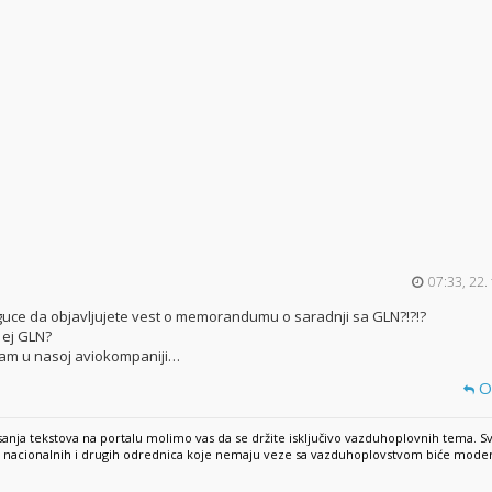
07:33, 22.
moguce da objavljujete vest o memorandumu o saradnji sa GLN?!?!?
a ej GLN?
am u nasoj aviokompaniji…
O
anja tekstova na portalu molimo vas da se držite isključivo vazduhoplovnih tema. S
e, nacionalnih i drugih odrednica koje nemaju veze sa vazduhoplovstvom biće mode