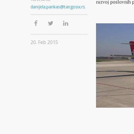
razvoj poslovnih p
danijela.pankas@tangosix.rs
20. Feb 2015