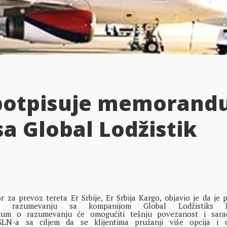
o potpisuje memoran
a Global Lodžistik
za prevoz tereta Er Srbije, Er Srbija Kargo, objavio je da je 
 razumevanju sa kompanijom Global Lodžistiks N
um o razumevanju će omogućiti tešnju povezanost i sara
GLN-a sa ciljem da se klijentima pružanji više opcija i 