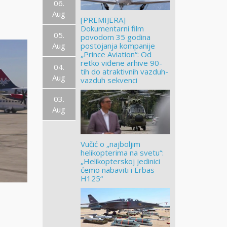
06.
Aug
[PREMIJERA]
Dokumentarni film
05.
povodom 35 godina
Aug
postojanja kompanije
„Prince Aviation“: Od
retko viđene arhive 90-
04.
tih do atraktivnih vazduh-
Aug
vazduh sekvenci
03.
Aug
Vučić o „najboljim
helikopterima na svetu“:
„Helikopterskoj jedinici
ćemo nabaviti i Erbas
H125“