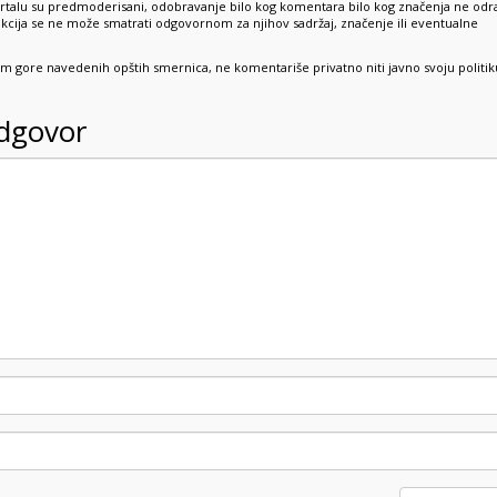
rtalu su predmoderisani, odobravanje bilo kog komentara bilo kog značenja ne odr
dakcija se ne može smatrati odgovornom za njihov sadržaj, značenje ili eventualne
sim gore navedenih opštih smernica, ne komentariše privatno niti javno svoju politik
odgovor