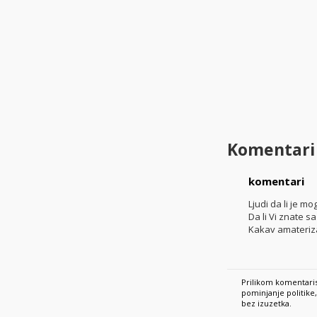
Komentari
komentari
Ljudi da li je 
Da li Vi znate s
Kakav amateriz
Prilikom komentaris
pominjanje politik
bez izuzetka.