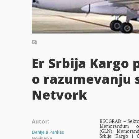
Er Srbija Karg
o razumevanju s
Netvork
Autor:
BEOGRAD – Sektor 
Memorandum o
(GLN). Memorand
Danijela Pankas
Srbije Kargo i 
Novinarka