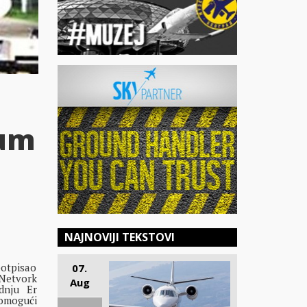
dum
NAJNOVIJI TEKSTOVI
potpisao
07.
etvork
Aug
dnju Er
omogući