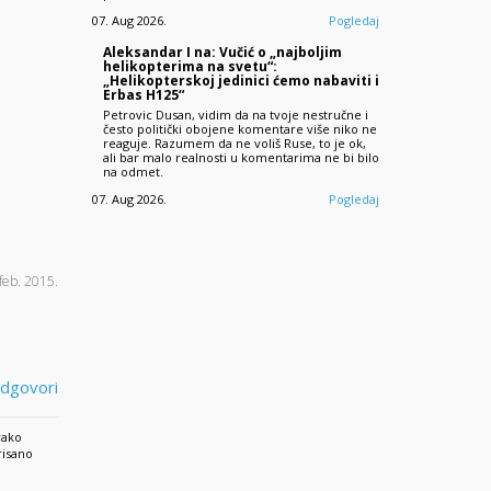
07. Aug 2026.
Pogledaj
Aleksandar I na: Vučić o „najboljim
helikopterima na svetu“:
„Helikopterskoj jedinici ćemo nabaviti i
Erbas H125“
Petrovic Dusan, vidim da na tvoje nestručne i
često politički obojene komentare više niko ne
reaguje. Razumem da ne voliš Ruse, to je ok,
ali bar malo realnosti u komentarima ne bi bilo
na odmet.
07. Aug 2026.
Pogledaj
 feb. 2015.
dgovori
vako
risano