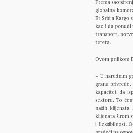
Prema saopštenj
globalna komerci
Er Srbija Kargo 
kao i da ponudi
transport, potvr
tereta.
Ovom prilikom Da
– U narednim go
granu privrede, 
kapacitet da is
sektoru. To će
naših klijenata
klijenata širom
i fleksibilnost
gradeći na osno