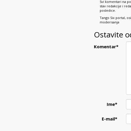
Svi komentari na po
stav redakcije i re
posledice.
Tango Six portal, o
moderisanja
Ostavite 
Komentar
*
Ime
*
E-mail
*