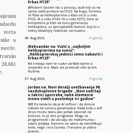
Erbas H125“
@Robert Gazele idu u penziju, ljudi koji su na
njima radili prelaze na H125. Na kraju, formira
injenim
se flota sa helikopterima u klasi od 2t u vidu
H125, 4t u vidu H145 i 9t u vidu H215, čime se
ndardu
kompletno prešlo na novu generaciju
helikoptera, uz specijalistički Kamov, koji bi u
nekoj idealnijoj realnosti, verovatno…
 sveta
08. Aug 2026.
Pogledaj
dnike u
Aleksandar na: Vučić o „najboljim
 mreže.
helikopterima na svetu“:
„Helikopterskoj jedinici ćemo nabaviti i
tvaruju
Erbas H125“
 28.881
Ne trebaju nam te ruske zarđale kante iz
sovjetske ere. Malo ste preterali više sa tim
e.
Rusima.
07. Aug 2026.
Pogledaj
Jordan na: Novi detalji uvežbavanja 98.
vazduhoplovne brigade: „Novi sadržaji
u taktici upotrebe, neke elemente
nismo videli u poslednje tri godine“
@B Pa naravno da je AI softver i da donosi
odluke na osnovu parametara. Kada kola u self
drive modu stanu ako pešak zakorači na
kolovoz, to je deo programa. Mogu se
programirati i da ubrzaju do maksimuma i
udare pešaka. Kamere ne samo da identifikuju
tenk, nego i lice čoveka. Trenutno je zlatno
pravilo…