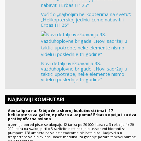
Vučić o „najboljim helikopterima na svetu“:
„Helikopterskoj jedinici ćemo nabaviti i
Erbas H125“
Novi detalji uvežbavanja 98.
vazduhoplovne brigade: „Novi sadržaji u
taktici upotrebe, neke elemente nismo
videli u poslednje tri godine“
NAJNOVIJI KOMENTARI
Apokalipsa na: Srbija će u skoroj budućnosti imati 17
helikoptera za gašenje požara a uz pomoć Erbasa opciju i za dva
protivpožarna aviona
u zemlju pored piste se ukopaju 12 tanka po 20 000 litara na 3 relacije 4x 20
000 litara na svakoj pisti x 3 razlicite destinacije plus vodeni hidranti sa
pumpom 128 ampera na vojne aeodrome nis batajnica i ladjevci a u
trasportere vojnih aviona ubace modulari za gasenje pozara tankovi pumpe
od 128 ampera…