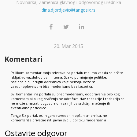
Novinarka, Zamenica glavnog i odgovornog urednika
dina.djordjevic@tangosix.rs
20. Mar 2015
Komentari
Prilikom komentarisanja tekstova na portalu molimo vas da se držite
isključivo vazduhoplovnih tema. Svako pominjanje politike,
nacionalnih i drugih odrednica koje nemaju veze sa
vazduhoplovstvom biće moderisano bez izuzetka.
Svi komentari na portalu su predmoderisani, odobravanje bilo kog
komentara bilo kog značenja ne odražava stav redakcije i redakcija se
ne može smatrati odgovornom za njihov sadržaj, značenje ili
eventualne posledice.
Tango Six portal, osim gore navedenih opštih smernica, ne
komentariše privatno niti javno svoju politiku moderisanja
Ostavite odgovor