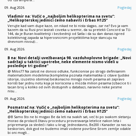
09. Aug 2026.
Pogledaj
Vladimir na: Vučić o „najboljim helikopterima na svetu“:
„Helikopterskoj jedinici ćemo nabaviti i Erbas H125“
Verujte kad vam dupe kaze, on nikad ne bi nista slagao, zar ne? Evo ja vam
kazem da su Rusi prvi lasirali coveka u svemir, da su pretekli Concord sa TU-
144, da je Buran kvalitetniji i bezbedniji od Satla i da su dan danas ispred
kolektivnog zapada sa hiperosnicnim projetktilima koje stancuju na
dnevnom nivou(i…
09. Aug 2026.
Pogledaj
B na: Novi detalji uvežbavanja 98. vazduhoplovne brigade: „Novi
sadržaji u taktici upotrebe, neke elemente nismo videli u
poslednje tri godine“
@ Milos77 Na zalost ne donosi odluke, funkcionise po strogo definisanim
matematickim modelima (kompletna poznata matematika iz citave ljudske
istorije, izuzetno obimna) beskonacno mnogo novih pesama ali zapravo
koristi bar jednu notu koja je koriscena u mozda milion pesama (izbacice ti i
tacan broj u koliko od ovih dostupnih u databazi, naravno neke pesme
nisu…
09. Aug 2026.
Pogledaj
Posmatrač na: Vučić o „najboljim helikopterima na svetu“:
„Helikopterskoj jedinici ćemo nabaviti i Erbas H125“
@B Samo što ne bi mogao Be da leti na svakih sat, već bi po svakom sletanju
morao da prolaziš čitavu proceduru proveravanja letelice nakon leta i
pripremanja za sledeći i tako u krug. Jednostavno, Be200 i Kanader za nas su
beskorisni, dok god ne budemo imali vodene površine širom zemlje odakle
bi oni mogli…