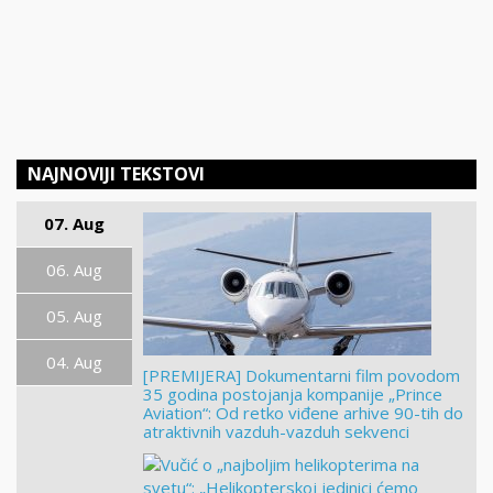
NAJNOVIJI TEKSTOVI
07. Aug
06. Aug
05. Aug
04. Aug
[PREMIJERA] Dokumentarni film povodom
35 godina postojanja kompanije „Prince
Aviation“: Od retko viđene arhive 90-tih do
atraktivnih vazduh-vazduh sekvenci