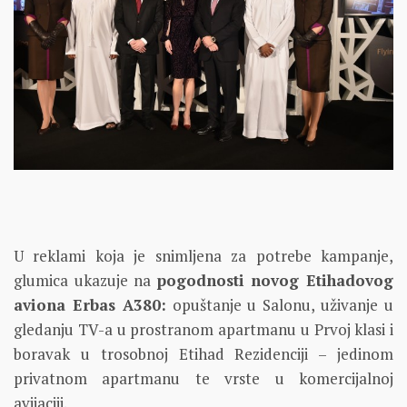
U reklami koja je snimljena za potrebe kampanje,
glumica ukazuje na
pogodnosti novog Etihadovog
aviona Erbas A380:
opuštanje u Salonu, uživanje u
gledanju TV-a u prostranom apartmanu u Prvoj klasi i
boravak u trosobnoj Etihad Rezidenciji – jedinom
privatnom apartmanu te vrste u komercijalnoj
avijaciji.