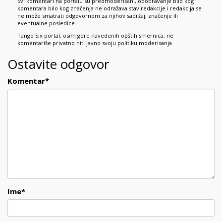
Svi komentari na portalu su predmoderisani, odobravanje bilo kog
komentara bilo kog značenja ne odražava stav redakcije i redakcija se
ne može smatrati odgovornom za njihov sadržaj, značenje ili
eventualne posledice.
Tango Six portal, osim gore navedenih opštih smernica, ne
komentariše privatno niti javno svoju politiku moderisanja
Ostavite odgovor
Komentar
*
Ime
*