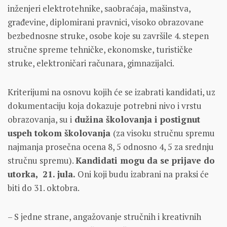
inženjeri elektrotehnike, saobraćaja, mašinstva,
građevine, diplomirani pravnici, visoko obrazovane
bezbednosne struke, osobe koje su završile 4. stepen
stručne spreme tehničke, ekonomske, turističke
struke, elektroničari računara, gimnazijalci.
Kriterijumi na osnovu kojih će se izabrati kandidati, uz
dokumentaciju koja dokazuje potrebni nivo i vrstu
obrazovanja, su i
dužina školovanja i
postignut
uspeh tokom školovanja
(za visoku stručnu spremu
najmanja prosečna ocena 8, 5 odnosno 4, 5 za srednju
stručnu spremu).
Kandidati mogu da se prijave do
utorka, 21. jula.
Oni koji budu izabrani na praksi će
biti do 31. oktobra.
– S jedne strane, angažovanje stručnih i kreativnih