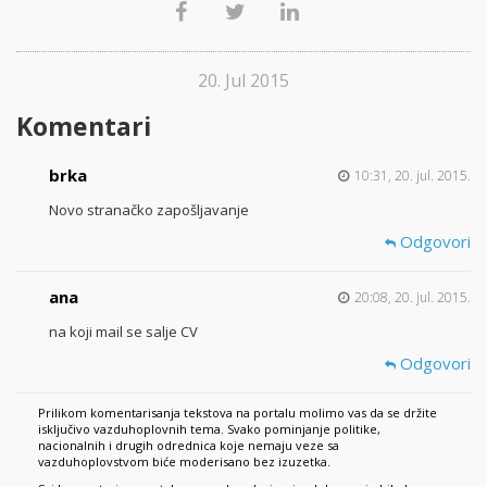
20. Jul 2015
Komentari
brka
10:31, 20. jul. 2015.
Novo stranačko zapošljavanje
Odgovori
ana
20:08, 20. jul. 2015.
na koji mail se salje CV
Odgovori
Prilikom komentarisanja tekstova na portalu molimo vas da se držite
isključivo vazduhoplovnih tema. Svako pominjanje politike,
nacionalnih i drugih odrednica koje nemaju veze sa
vazduhoplovstvom biće moderisano bez izuzetka.