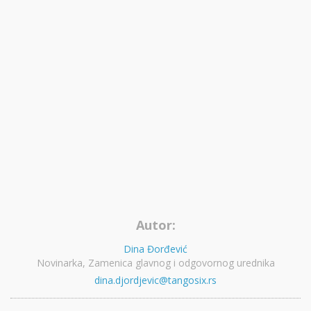
Autor:
Dina Đorđević
Novinarka, Zamenica glavnog i odgovornog urednika
dina.djordjevic@tangosix.rs