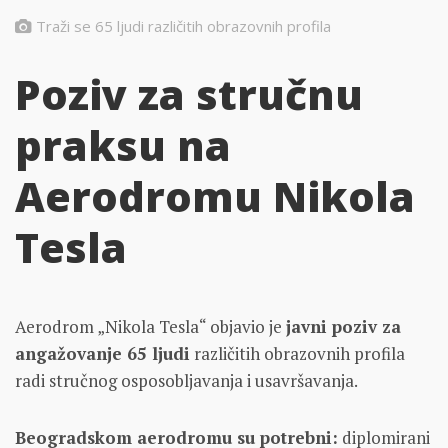
Traži se 65 ljudi različitih obrazovnih profila
Poziv za stručnu
praksu na
Aerodromu Nikola
Tesla
Aerodrom „Nikola Tesla“ objavio je
javni poziv za
angažovanje 65 ljudi
različitih obrazovnih profila
radi stručnog osposobljavanja i usavršavanja.
Beogradskom aerodromu su potrebni:
diplomirani