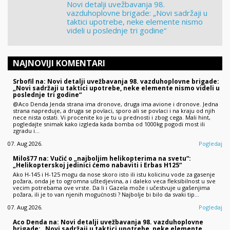
Novi detalji uvežbavanja 98.
vazduhoplovne brigade: „Novi sadržaji u
taktici upotrebe, neke elemente nismo
videli u poslednje tri godine“
NAJNOVIJI KOMENTARI
Srbofil na: Novi detalji uvežbavanja 98. vazduhoplovne brigade:
„Novi sadržaji u taktici upotrebe, neke elemente nismo videli u
poslednje tri godine“
@Aco Denda Jenda strana ima dronove, druga ima avione i dronove. Jedna
strana napreduje, a druga se povlaci, sporo ali se povlaci i na kraju od njih
nece nista ostati. Vi procenite ko je tu u prednosti i zbog cega. Mali hint,
pogledajte snimak kako izgleda kada bomba od 1000kg pogodi most ili
zgradu i…
07. Aug 2026.
Pogledaj
Miloš77 na: Vučić o „najboljim helikopterima na svetu“:
„Helikopterskoj jedinici ćemo nabaviti i Erbas H125“
Ako H-145 i H-125 mogu da nose skoro isto ili istu kolicinu vode za gasenje
požara, onda je to ogromna uštedjevina, a i daleko veca fleksibilnost u sve
vecim potrebama ove vrste. Da li i Gazela može i učestvuje u gašenjima
požara, ili je to van njenih moguċnosti ? Najbolje bi bilo da svaki tip…
07. Aug 2026.
Pogledaj
Aco Denda na: Novi detalji uvežbavanja 98. vazduhoplovne
brigade: „Novi sadržaji u taktici upotrebe, neke elemente