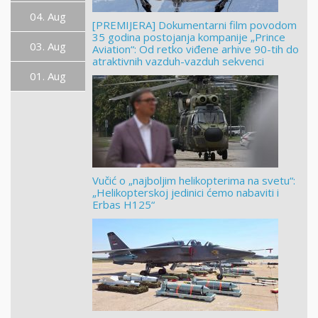
04. Aug
[PREMIJERA] Dokumentarni film povodom
35 godina postojanja kompanije „Prince
03. Aug
Aviation“: Od retko viđene arhive 90-tih do
atraktivnih vazduh-vazduh sekvenci
01. Aug
Vučić o „najboljim helikopterima na svetu“:
„Helikopterskoj jedinici ćemo nabaviti i
Erbas H125“