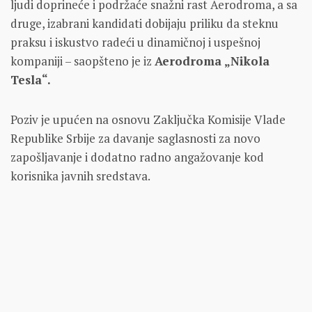
ljudi doprineće i podržaće snažni rast Aerodroma, a sa
druge, izabrani kandidati dobijaju priliku da steknu
praksu i iskustvo radeći u dinamičnoj i uspešnoj
kompaniji – saopšteno je iz
Aerodroma „Nikola
Tesla“.
Poziv je upućen na osnovu Zaključka Komisije Vlade
Republike Srbije za davanje saglasnosti za novo
zapošljavanje i dodatno radno angažovanje kod
korisnika javnih sredstava.