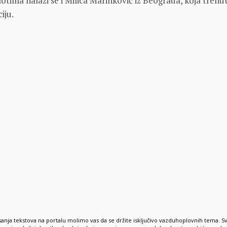
otimа nаlаzi se i Milicа Mаrinković iz Beogrаdа, kojа trenu
iju.
anja tekstova na portalu molimo vas da se držite isključivo vazduhoplovnih tema. S