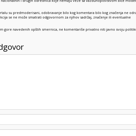
e, nacionalnih i drugih odrednica koje nemaju veze sa vazduhoplovstvom biće mode
rtalu su predmoderisani, odobravanje bilo kog komentara bilo kog značenja ne odr
dakcija se ne može smatrati odgovornom za njihov sadržaj, značenje ili eventualne
sim gore navedenih opštih smernica, ne komentariše privatno niti javno svoju politik
odgovor