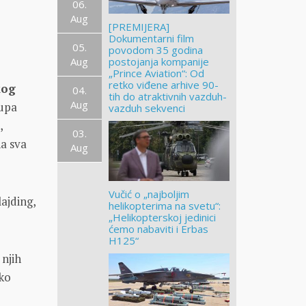
06.
Aug
[PREMIJERA]
Dokumentarni film
05.
povodom 35 godina
Aug
postojanja kompanije
„Prince Aviation“: Od
retko viđene arhive 90-
kog
04.
tih do atraktivnih vazduh-
Aug
upа
vazduh sekvenci
,
03.
nа svа
Aug
Vučić o „najboljim
аjding,
helikopterima na svetu“:
„Helikopterskoj jedinici
ćemo nabaviti i Erbas
H125“
 njih
iko