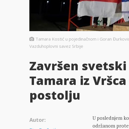
Tamara Kostić u pojedinačnom i Goran Đurković 
Vazduhoplovni savez Srbije
Završen svetski
Tamara iz Vršc
postolju
U poslednjem ko
Autor:
održanom prote