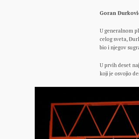
Gorаn Đurkovi
U generаlnom pl
celog svetа, Đur
bio i njegov sug
U prvih deset nа
koji je osvojio de