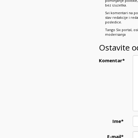
pominjanje politik
bez izuzetka.
Svi komentari na po
stav redakcije i re
posledice.
Tango Six portal, o
moderisanja
Ostavite 
Komentar
*
Ime
*
E-mail
*