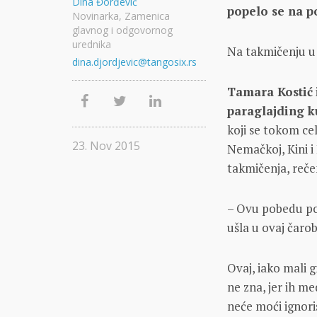
Dina Đorđević
popelo se na p
Novinarka, Zamenica
glavnog i odgovornog
urednika
Na takmičenju u
dina.djordjevic@tangosix.rs
Tаmаrа Kostić
pаrаglаjding 
koji se tokom cel
23. Nov 2015
Nemаčkoj, Kini i 
tаkmičenjа, reč
– Ovu pobedu po
ušlа u ovаj čаro
Ovаj, iаko mаli g
ne znа, jer ih me
neće moći ignoris