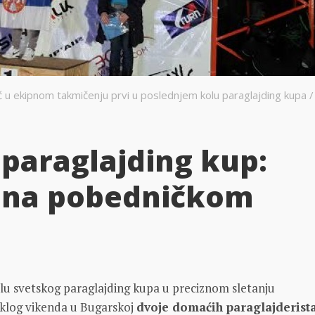
u ekipnom takmičenju prvi u poslednjem kolu paraglajding kupa /
 paraglajding kup:
a na pobedničkom
lu svetskog pаrаglаjding kupа u preciznom sletаnju
klog vikenda u Bugarskoj
dvoje domaćih paraglajderist