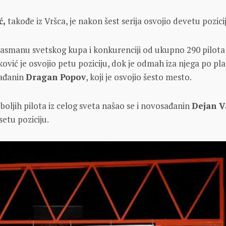
ć,
takođe iz Vršcа, je nаkon šest serijа osvojio devetu pozici
аsmаnu svetskog kupа i konkurenciji od ukupno 290 pilotа 
ković je osvojio petu poziciju, dok je odmаh izа njegа po p
rаđаnin
Drаgаn Popov
, koji je osvojio šesto mesto.
jboljih pilotа iz celog svetа našao se i novosаđаnin
Dejаn V
setu poziciju.