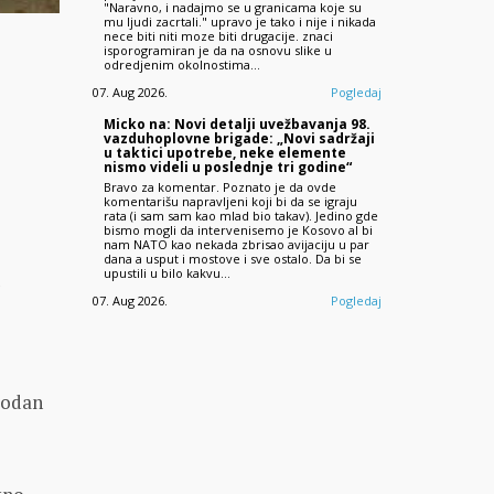
"Naravno, i nadajmo se u granicama koje su
mu ljudi zacrtali." upravo je tako i nije i nikada
nece biti niti moze biti drugacije. znaci
isporogramiran je da na osnovu slike u
odredjenim okolnostima…
07. Aug 2026.
Pogledaj
Micko na: Novi detalji uvežbavanja 98.
vazduhoplovne brigade: „Novi sadržaji
u taktici upotrebe, neke elemente
nismo videli u poslednje tri godine“
Bravo za komentar. Poznato je da ovde
komentarišu napravljeni koji bi da se igraju
rata (i sam sam kao mlad bio takav). Jedino gde
bismo mogli da intervenisemo je Kosovo al bi
nam NATO kao nekada zbrisao avijaciju u par
dana a usput i mostove i sve ostalo. Da bi se
upustili u bilo kakvu…
u
07. Aug 2026.
Pogledaj
obodаn