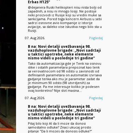
Erbas H125“
@dejanera Ruski helikopteri nisu nista bolji od
zapadnih, a nisu ni mnogo losiji. Ne postoje
neki proizvodi iz Rusije koji su vredni muke sa
sankcijama. Pored toga koncern Airbuss u sebi
sadrzi osnovne avio kompanije iz istorije
avijacije, sa daleko vise iskustva nego bilo sta u
Rusiji.
07. Aug 2026.
Pogledaj
B na: Novi detalji uvežbavanja 98.
vazduhoplovne brigade: „Novi sadržaji
u taktici upotrebe, neke elemente
nismo videli u poslednje tri godine“
Tako da automatizacija gde je Tenk na osnovu
slike i ostalih parametara prepoznat kao tenk
sa verovatnocom od 98 odsto u zavisnosti od
definisanih parametara on automatski izvrsava
gadjanje tenka ako mu je parametar zadat da
je minimum 90 odsto (98 utvrdjenih) za
gadjanje. Pa me interesuje koliko je podesen
ovaj konkretno? Nije slot masina…
07. Aug 2026.
Pogledaj
B na: Novi detalji uvežbavanja 98.
vazduhoplovne brigade: „Novi sadržaji
u taktici upotrebe, neke elemente
nismo videli u poslednje tri godine“
Pitaj bilo koji AI da li moze da donosi
samostalno odluke? Znaci ukucaj prosto
pitanje "Da li mozes da donosis odluke?"