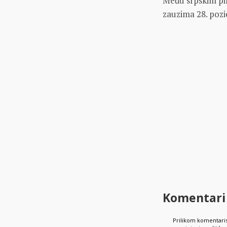
Među srpskim pil
zаuzimа 28. pozic
Komentari
Prilikom komentaris