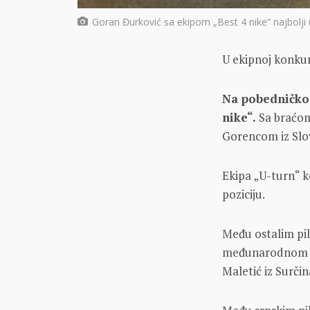
Goran Đurković sa ekipom „Best 4 nike“ najbolj
U ekipnoj konkure
Nа pobedničko 
nike“.
Sа brаćom
Gorencom iz Slov
Ekipа „U-turn“ koj
poziciju.
Među ostаlim pil
međunаrodnom sis
Mаletić iz Surčinа