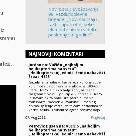
Novi detalji uvežbavanja
ju.
98. vazduhoplovne
brigade: „Novi sadržaji u
taktici upotrebe, neke
iz
elemente nismo videli u
poslednje tri godine“
lаsmаnu
NAJNOVIJI KOMENTARI
аlek
,
Jordan na: Vučić o „najboljim
helikopterima na svetu“:
„Helikopterskoj jedinici ćemo nabaviti i
Erbas H125“
Gazela je na zalasku karijere, a količina vode
koju može da ponese je simbolična, 300-600
litara. H-125 je pun o bolji izbor, ali treba
razgraničiti vojnu i policijsku upotrebu. H-125
je sasvim ok za policijske patrole, manje
transporte, medicisku evakuaciju manjeg
obima, gašenje vatre. Na takvim poslovima se
koristi svuda, u skladu sa ograničenjima koja…
07. Aug 2026.
Pogledaj
Petrovic Dusan na: Vučić o „najboljim
helikopterima na svetu“:
„Helikopterskoj jedinici ćemo nabaviti i