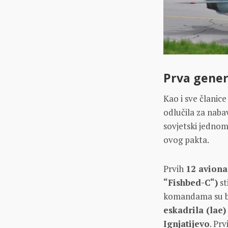
Prva gener
Kao i sve članic
odlučila za naba
sovjetski jednom
ovog pakta.
Prvih
12 aviona
“Fishbed-C“)
st
komandama su bili
eskadrila (lae)
Ignjatijevo
. Pr