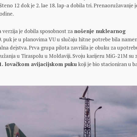
šteno 12 dok je 2. lae 18. lap-a dobila tri. Prenaoružavanje j
odine.
a verzija je dobila sposobnost za
nošenje nuklearnog
. puk je u planovima VU u slučaju hitne potrebe bila name
alna dejstva. Prva grupa pilota završila je obuku za upotreb
žanja u Tiraspolu u Moldaviji. Svoju karijeru MiG-21M su z
1. lovačkom avijacijskom puku
koji je bio stacioniran u b