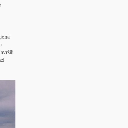
e
njena
u
avršili
azi