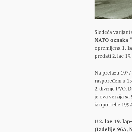
Sledeća varijant
NATO oznaka “
opremljena
1. l
predati 2. lae 19
Na prelazu 1977-
raspoređeni u 15
2. divizije PVO.
D
je ova verzija sa
iz upotrebe 1992
U
2. lae 19. lap
(Izdelije 96A,