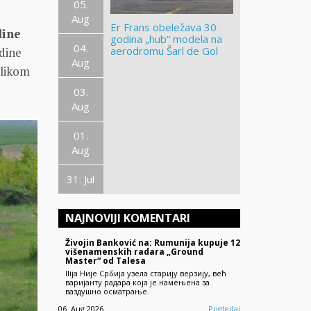
05.
Aug
Er Frans obeležava 30
dine
godina „hub“ modela na
04.
aerodromu Šarl de Gol
dine
Aug
ilikom
03.
Aug
01.
Aug
31. Jul
NAJNOVIJI KOMENTARI
Živojin Banković na: Rumunija kupuje 12
višenamenskih radara „Ground
Master“ od Talesa
Ilija Није Србија узела старију верзију, већ
варијанту радара која је намењена за
ваздушно осматрање.
06. Aug 2026.
Pogledaj