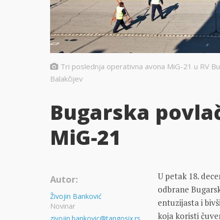
Tri poslednja operativna avona MiG-21 u RV Bu
Balakčijev
Bugarska povlač
MiG-21
U petak 18. dec
Autor:
odbrane Bugarske
Živojin Banković
entuzijasta i bi
Novinar
koja koristi čuv
zivojin.bankovic@tangosix.rs