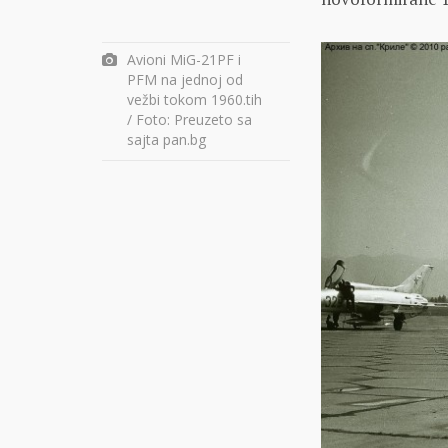
Avioni MiG-21PF i
PFM na jednoj od
vežbi tokom 1960.tih
/ Foto: Preuzeto sa
sajta pan.bg