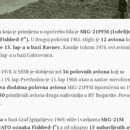
a koja je primljena u upotrebu bila je
MiG-21PFM (Izdelije
Fishbed-F“).
U drugoj polovini 1965. stiglo je
12 aviona
ko
ae 15. lap-a u bazi Ravnec.
Kasnije tokom 1976. ovi avioni
. lap-a u bazi Gabrovnica.
1978. iz SSSR je dobijeno još
36 polovnih aviona
koji su
. i 19. lap. Prethodno je 15. lap 1968. ušao u sastav novofo
va dodatna polovna aviona
MiG-21PFM isporučena su 19
50
primljenih aviona druga najbrojnija u RV Bugarske. Povu
.
-a
u bazi Graf Ignjatijevo 1969. stiže i varijanta
MiG-21M
 NATO oznaka Fishbed-J“)
a od ukupno
15 nabavljenih 