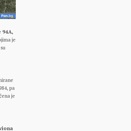
 94A,
jima je
 su
rmirane
84, pa
čena je
aviona