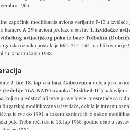
ovembra 1963.
ne započinje modifikacija aviona varijante F-13 u izviđače
oto kamere
A-39
a avioni prelaze u sastav
1. izviđačke avij
zviđačkog avijacijskog puka iz baze Tolbuhin (Dobrič)
bugarska oznaka postala je MiG-21F-13R. modifikovano je 
i su iz naoružanja 1988.
racija
odine
2. lae 18. lap-a u bazi Gabrovnica
dobija prve avio
 (Izdelije 76A, NATO oznaka “Fishbed-D“)
nabavljeno 
na
koji su predstavljali prve prave lovce-presretače sa rada
 u Bugarskoj modifikovana u izviđače, dobila je internu ozn
ćena je sve do 1991. a tokom karijere ih je nakon modifikac
đački puk. Treba reći i da je 18. lap 1968. godine ušao u sastav
 divizije PVO.