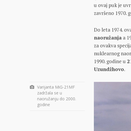
u ovaj puk je uvr
završeno 1970. g
Do leta 1974. ov
naoružanja
a 19
za ovakva specij
nuklearnog naoru
1990. godine u
2
Uzundžhovo
.
Varijanta MiG-21MF
zadržala se u
naoružanju do 2000.
godine