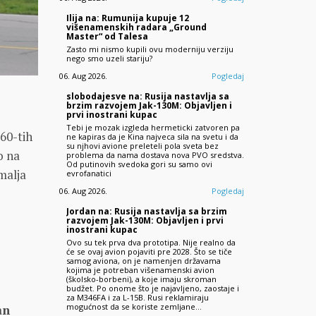
Ilija na: Rumunija kupuje 12
višenamenskih radara „Ground
Master“ od Talesa
Zasto mi nismo kupili ovu moderniju verziju
nego smo uzeli stariju?
06. Aug 2026.
Pogledaj
slobodajesve na: Rusija nastavlja sa
brzim razvojem Jak-130M: Objavljen i
prvi inostrani kupac
Tebi je mozak izgleda hermeticki zatvoren pa
60-tih
ne kapiras da je Kina najveca sila na svetu i da
su njhovi avione preleteli pola sveta bez
o na
problema da nama dostava nova PVO sredstva.
Od putinovih svedoka gori su samo ovi
malja
evrofanatici
06. Aug 2026.
Pogledaj
Jordan na: Rusija nastavlja sa brzim
razvojem Jak-130M: Objavljen i prvi
inostrani kupac
Ovo su tek prva dva prototipa. Nije realno da
će se ovaj avion pojaviti pre 2028. Što se tiče
samog aviona, on je namenjen državama
kojima je potreban višenamenski avion
(školsko-borbeni), a koje imaju skroman
budžet. Po onome što je najavljeno, zaostaje i
za M346FA i za L-15B. Rusi reklamiraju
mogućnost da se koriste zemljane…
an