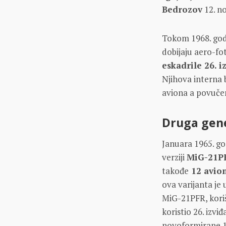
Bedrozov
12. n
Tokom 1968. godi
dobijaju aero-f
eskadrile 26. i
Njihova interna 
aviona a povučen
Druga gene
Januara 1965. g
verziji
MiG-21PF
takođe
12 avio
ova varijanta je
MiG-21PFR, koriš
koristio 26. izvi
novoformirane 1.