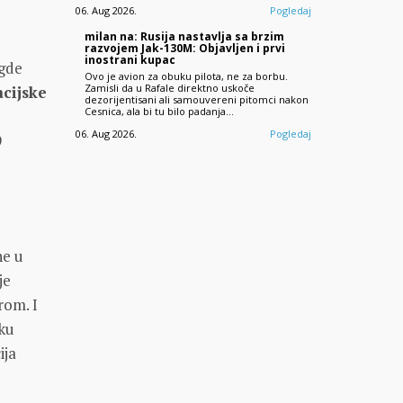
06. Aug 2026.
Pogledaj
milan na: Rusija nastavlja sa brzim
razvojem Jak-130M: Objavljen i prvi
inostrani kupac
 gde
Ovo je avion za obuku pilota, ne za borbu.
Zamisli da u Rafale direktno uskoče
acijske
dezorijentisani ali samouvereni pitomci nakon
Cesnica, ala bi tu bilo padanja...
.
06. Aug 2026.
Pogledaj
9
ne u
je
rom. I
aku
ija