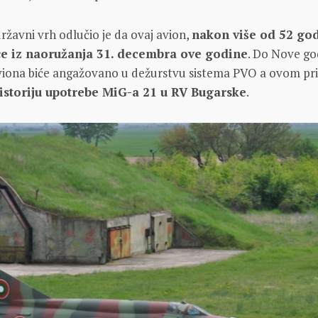
državni vrh odlučio je da ovaj avion,
nakon više od 52 go
e iz naoružanja 31. decembra ove godine
. Do Nove go
aviona biće angažovano u dežurstvu sistema PVO a ovom pr
istoriju upotrebe MiG-a 21 u RV Bugarske
.