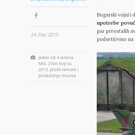
Bugarski vojni i 
upotrebe povuč
par preostalih 
24. Dec 2015
podsetićemo na
Jedan od 4 aviona
MiG-21bis koji su
2013. prošli remont i
produženje resursa