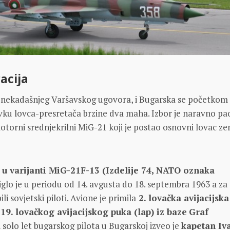
acija
e nekadašnjeg Varšavskog ugovora, i Bugarska se početkom 
vku lovca-presretača brzine dva maha. Izbor je naravno pa
otorni srednjekrilni MiG-21 koji je postao osnovni lovac ze
 u varijanti MiG-21F-13 (Izdelije 74, NATO oznaka
iglo je u periodu od 14. avgusta do 18. septembra 1963 a za
 sovjetski piloti. Avione je primila
2. lovačka avijacijska
 19. lovačkog avijacijskog puka (lap) iz baze
Graf
vi solo let bugarskog pilota u Bugarskoj izveo je
kapetan Iv