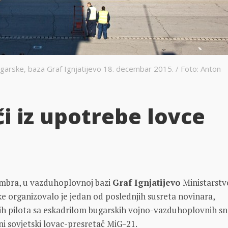
garske, baza Graf Ignjatijevo 18. decembar 2015. / Foto: Anton
i iz upotrebe lovce
embra, u vazduhoplovnoj bazi
Graf Ignjatijevo
Ministarstv
 organizovalo je jedan od poslednjih susreta novinara,
vših pilota sa eskadrilom bugarskih vojno-vazduhoplovnih s
eni sovjetski lovac-presretač MiG-21.