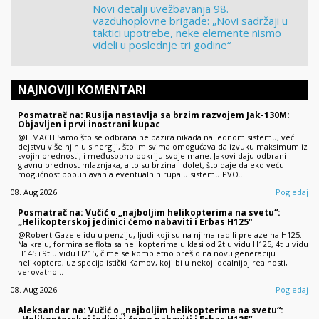
Novi detalji uvežbavanja 98.
vazduhoplovne brigade: „Novi sadržaji u
taktici upotrebe, neke elemente nismo
videli u poslednje tri godine“
NAJNOVIJI KOMENTARI
Posmatrač na: Rusija nastavlja sa brzim razvojem Jak-130M:
Objavljen i prvi inostrani kupac
@LIMACH Samo što se odbrana ne bazira nikada na jednom sistemu, već
dejstvu više njih u sinergiji, što im svima omogućava da izvuku maksimum iz
svojih prednosti, i međusobno pokriju svoje mane. Jakovi daju odbrani
glavnu prednost mlaznjaka, a to su brzina i dolet, što daje daleko veću
mogućnost popunjavanja eventualnih rupa u sistemu PVO.…
08. Aug 2026.
Pogledaj
Posmatrač na: Vučić o „najboljim helikopterima na svetu“:
„Helikopterskoj jedinici ćemo nabaviti i Erbas H125“
@Robert Gazele idu u penziju, ljudi koji su na njima radili prelaze na H125.
Na kraju, formira se flota sa helikopterima u klasi od 2t u vidu H125, 4t u vidu
H145 i 9t u vidu H215, čime se kompletno prešlo na novu generaciju
helikoptera, uz specijalistički Kamov, koji bi u nekoj idealnijoj realnosti,
verovatno…
08. Aug 2026.
Pogledaj
Aleksandar na: Vučić o „najboljim helikopterima na svetu“: