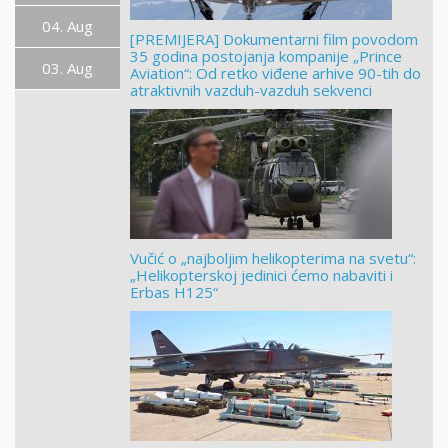
04. Aug
[PREMIJERA] Dokumentarni film povodom
35 godina postojanja kompanije „Prince
03. Aug
Aviation“: Od retko viđene arhive 90-tih do
atraktivnih vazduh-vazduh sekvenci
Vučić o „najboljim helikopterima na svetu“:
„Helikopterskoj jedinici ćemo nabaviti i
Erbas H125“