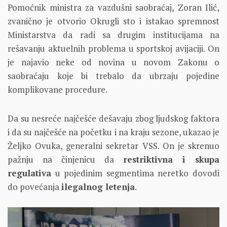
Pomoćnik ministra za vazdušni saobraćaj, Zoran Ilić,
zvanično je otvorio Okrugli sto i istakao spremnost
Ministarstva da radi sa drugim institucijama na
rešavanju aktuelnih problema u sportskoj avijaciji. On
je najavio neke od novina u novom Zakonu o
saobraćaju koje bi trebalo da ubrzaju pojedine
komplikovane procedure.
Da su nesreće najčešće dešavaju zbog ljudskog faktora
i da su najčešće na početku i na kraju sezone, ukazao je
Željko Ovuka, generalni sekretar VSS. On je skrenuo
pažnju na činjenicu da
restriktivna i skupa
regulativa
u pojedinim segmentima neretko dovodi
do povećanja
ilegalnog letenja
.