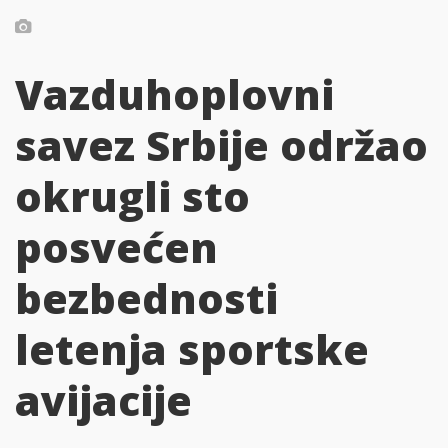
Vazduhoplovni
savez Srbije održao
okrugli sto
posvećen
bezbednosti
letenja sportske
avijacije