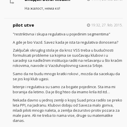
На жалост, нема ко!
pilot utve
19:32, 27. feb. 2015.
"restriktivna i skupa regulativa u pojedinim segmentima"
A gde je bio Vazd. Savez kada je ista ta regulativa donosena?
Zaključak okruglog stola je da kroz VSS treba u budućnosti
formulisati probleme sa kojima se suočavaju klubovi i u
saradnji sa nadležnim institucija raditi na rešavanju u što kraćim
rokovima, navode iz Vazduhoplovnog saveza Srbije.
Samo da ne budu mnogo kratki rokovi , mozda da sacekaju da
se jos koji klub ugasi.
letenje i regulativa su samo za bogate pojedince. Sta ima mi
boranija da letimo. Da je Bog hteo da imamo krila itd itd…
Nekada davno u jednoj zemlji o kojoj Suad prica radilo se preko
leta PPI, na Jadranu. Klubovi dobiju od Saveza malo goriva,
mladi piloti mnogo naleta, a zemlja dezurstvo protiv pozara za
male pare. Ali ne treba to nama vise, druge su matematike
danas.