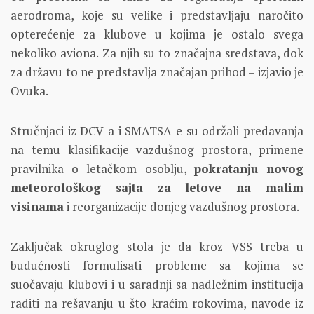
aerodroma, koje su velike i predstavljaju naročito
opterećenje za klubove u kojima je ostalo svega
nekoliko aviona. Za njih su to značajna sredstava, dok
za državu to ne predstavlja značajan prihod – izjavio je
Ovuka.
Stručnjaci iz DCV-a i SMATSA-e su održali predavanja
na temu klasifikacije vazdušnog prostora, primene
pravilnika o letačkom osoblju,
pokratanju novog
meteorološkog sajta za letove na malim
visinama
i reorganizacije donjeg vazdušnog prostora.
Zaključak okruglog stola je da kroz VSS treba u
budućnosti formulisati probleme sa kojima se
suočavaju klubovi i u saradnji sa nadležnim institucija
raditi na rešavanju u što kraćim rokovima, navode iz