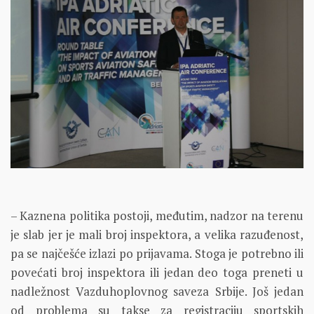
– Kaznena politika postoji, međutim, nadzor na terenu
je slab jer je mali broj inspektora, a velika razuđenost,
pa se najčešće izlazi po prijavama. Stoga je potrebno ili
povećati broj inspektora ili jedan deo toga preneti u
nadležnost Vazduhoplovnog saveza Srbije. Još jedan
od problema su takse za registraciju sportskih