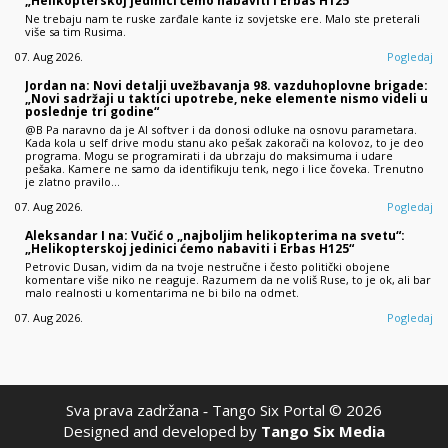
„Helikopterskoj jedinici ćemo nabaviti i Erbas H125“
Ne trebaju nam te ruske zarđale kante iz sovjetske ere. Malo ste preterali
više sa tim Rusima.
07. Aug 2026.
Pogledaj
Jordan na: Novi detalji uvežbavanja 98. vazduhoplovne brigade:
„Novi sadržaji u taktici upotrebe, neke elemente nismo videli u
poslednje tri godine“
@B Pa naravno da je AI softver i da donosi odluke na osnovu parametara.
Kada kola u self drive modu stanu ako pešak zakorači na kolovoz, to je deo
programa. Mogu se programirati i da ubrzaju do maksimuma i udare
pešaka. Kamere ne samo da identifikuju tenk, nego i lice čoveka. Trenutno
je zlatno pravilo…
07. Aug 2026.
Pogledaj
Aleksandar I na: Vučić o „najboljim helikopterima na svetu“:
„Helikopterskoj jedinici ćemo nabaviti i Erbas H125“
Petrovic Dusan, vidim da na tvoje nestručne i često politički obojene
komentare više niko ne reaguje. Razumem da ne voliš Ruse, to je ok, ali bar
malo realnosti u komentarima ne bi bilo na odmet.
07. Aug 2026.
Pogledaj
Sva prava zadržana ‐ Tango Six Portal © 2026
Designed and developed by
Tango Six Media