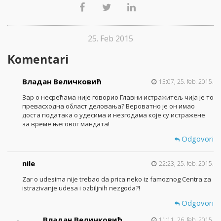
25. Feb 2015
Komentari
Владан Величковић
13:07, 25. feb. 2015.
Зар о несрећама није говорио Главни истражитељ чија је то
превасходна област деловања? Вероватно је он имао
доста података о удесима и незгодама које су истражене
за време његовог мандата!
Odgovori
nile
22:23, 25. feb. 2015.
Zar o udesima nije trebao da prica neko iz famoznog Centra za
istrazivanje udesa i ozbiljnih nezgoda?!
Odgovori
Владан Величковић
11:11, 26. feb. 2015.