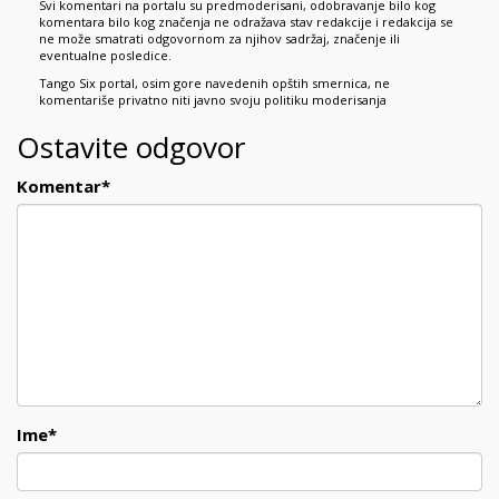
Svi komentari na portalu su predmoderisani, odobravanje bilo kog
komentara bilo kog značenja ne odražava stav redakcije i redakcija se
ne može smatrati odgovornom za njihov sadržaj, značenje ili
eventualne posledice.
Tango Six portal, osim gore navedenih opštih smernica, ne
komentariše privatno niti javno svoju politiku moderisanja
Ostavite odgovor
Komentar
*
Ime
*