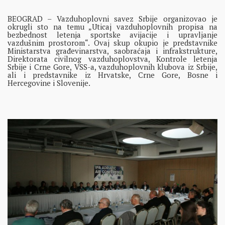
BEOGRAD – Vazduhoplovni savez Srbije organizovao je
okrugli sto na temu „Uticaj vazduhoplovnih propisa na
bezbednost letenja sportske avijacije i upravljanje
vazdušnim prostorom“. Ovaj skup okupio je predstavnike
Ministarstva građevinarstva, saobraćaja i infrakstrukture,
Direktorata civilnog vazduhoplovstva, Kontrole letenja
Srbije i Crne Gore, VSS-a, vazduhoplovnih klubova iz Srbije,
ali i predstavnike iz Hrvatske, Crne Gore, Bosne i
Hercegovine i Slovenije.