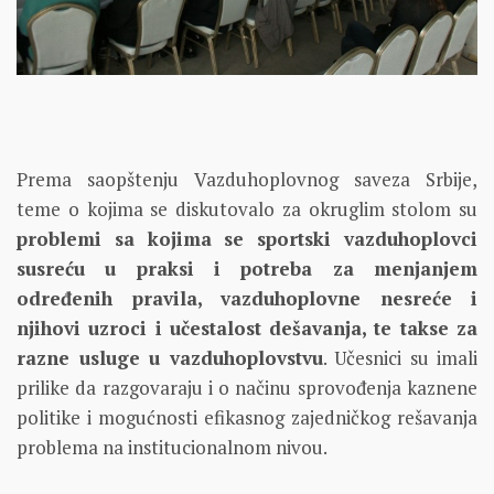
Prema saopštenju Vazduhoplovnog saveza Srbije,
teme o kojima se diskutovalo za okruglim stolom su
problemi sa kojima se sportski vazduhoplovci
susreću u praksi i potreba za menjanjem
određenih pravila, vazduhoplovne nesreće i
njihovi uzroci i učestalost dešavanja, te takse za
razne usluge u vazduhoplovstvu
. Učesnici su imali
prilike da razgovaraju i o načinu sprovođenja kaznene
politike i mogućnosti efikasnog zajedničkog rešavanja
problema na institucionalnom nivou.