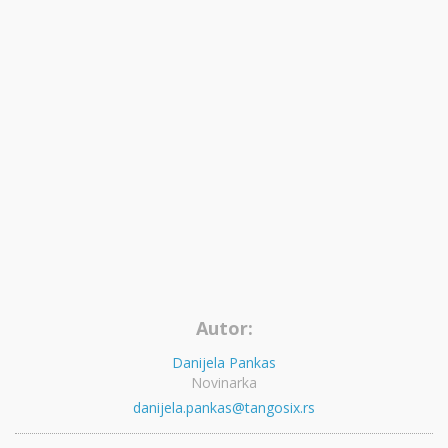
Autor:
Danijela Pankas
Novinarka
danijela.pankas@tangosix.rs