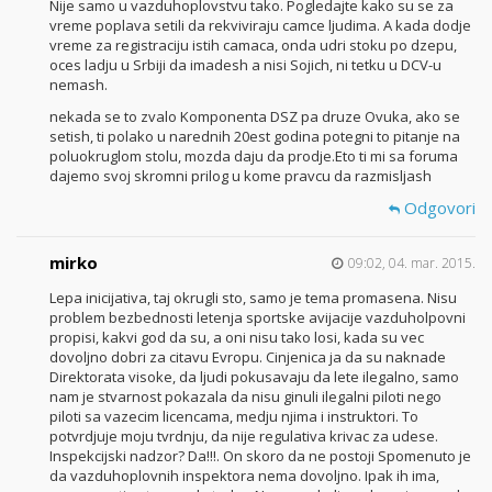
Nije samo u vazduhoplovstvu tako. Pogledajte kako su se za
vreme poplava setili da rekviviraju camce ljudima. A kada dodje
vreme za registraciju istih camaca, onda udri stoku po dzepu,
oces ladju u Srbiji da imadesh a nisi Sojich, ni tetku u DCV-u
nemash.
nekada se to zvalo Komponenta DSZ pa druze Ovuka, ako se
setish, ti polako u narednih 20est godina potegni to pitanje na
poluokruglom stolu, mozda daju da prodje.Eto ti mi sa foruma
dajemo svoj skromni prilog u kome pravcu da razmisljash
Odgovori
mirko
09:02, 04. mar. 2015.
Lepa inicijativa, taj okrugli sto, samo je tema promasena. Nisu
problem bezbednosti letenja sportske avijacije vazduholpovni
propisi, kakvi god da su, a oni nisu tako losi, kada su vec
dovoljno dobri za citavu Evropu. Cinjenica ja da su naknade
Direktorata visoke, da ljudi pokusavaju da lete ilegalno, samo
nam je stvarnost pokazala da nisu ginuli ilegalni piloti nego
piloti sa vazecim licencama, medju njima i instruktori. To
potvrdjuje moju tvrdnju, da nije regulativa krivac za udese.
Inspekcijski nadzor? Da!!!. On skoro da ne postoji Spomenuto je
da vazduhoplovnih inspektora nema dovoljno. Ipak ih ima,