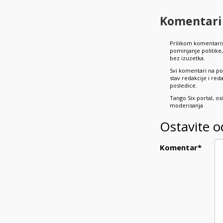
Komentari
Prilikom komentaris
pominjanje politik
bez izuzetka.
Svi komentari na po
stav redakcije i re
posledice.
Tango Six portal, o
moderisanja
Ostavite 
Komentar
*