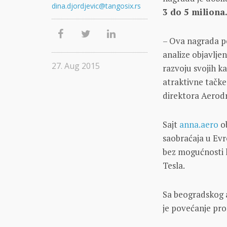
dina.djordjevic@tangosix.rs
3 do 5 miliona
– Ova nagrada p
analize objavlje
27. Aug 2015
razvoju svojih k
atraktivne tačke
direktora Aerod
Sajt
anna.aero
ob
saobraćaja u Evr
bez mogućnosti 
Tesla.
Sa beogradskog 
je povećanje pr