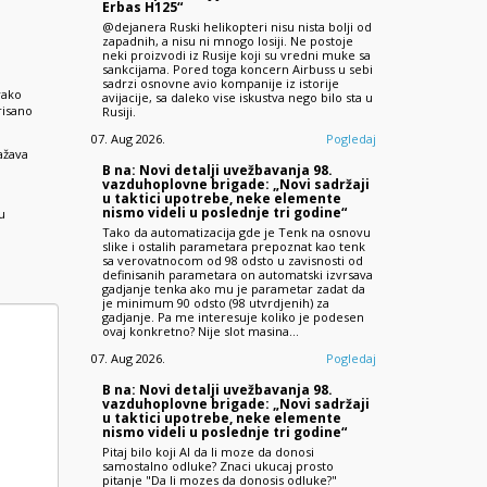
Erbas H125“
@dejanera Ruski helikopteri nisu nista bolji od
zapadnih, a nisu ni mnogo losiji. Ne postoje
neki proizvodi iz Rusije koji su vredni muke sa
sankcijama. Pored toga koncern Airbuss u sebi
sadrzi osnovne avio kompanije iz istorije
vako
avijacije, sa daleko vise iskustva nego bilo sta u
risano
Rusiji.
07. Aug 2026.
Pogledaj
ažava
B na: Novi detalji uvežbavanja 98.
vazduhoplovne brigade: „Novi sadržaji
u taktici upotrebe, neke elemente
nismo videli u poslednje tri godine“
u
Tako da automatizacija gde je Tenk na osnovu
slike i ostalih parametara prepoznat kao tenk
sa verovatnocom od 98 odsto u zavisnosti od
definisanih parametara on automatski izvrsava
gadjanje tenka ako mu je parametar zadat da
je minimum 90 odsto (98 utvrdjenih) za
gadjanje. Pa me interesuje koliko je podesen
ovaj konkretno? Nije slot masina…
07. Aug 2026.
Pogledaj
B na: Novi detalji uvežbavanja 98.
vazduhoplovne brigade: „Novi sadržaji
u taktici upotrebe, neke elemente
nismo videli u poslednje tri godine“
Pitaj bilo koji AI da li moze da donosi
samostalno odluke? Znaci ukucaj prosto
pitanje "Da li mozes da donosis odluke?"