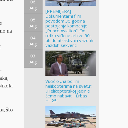
06.
Aug
[PREMIJERA]
Dokumentarni film
05.
povodom 35 godina
e
Aug
postojanja kompanije
imo na
„Prince Aviation“: Od
retko viđene arhive 90-
04.
tih do atraktivnih vazduh-
Aug
vazduh sekvenci
g
03.
Aug
-
aka,
Vučić o „najboljim
Nikola
helikopterima na svetu“:
„Helikopterskoj jedinici
ćemo nabaviti i Erbas
H125“
ka
, što