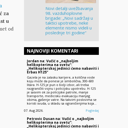
a
Novi detalji uvežbavanja
ć za
98. vazduhoplovne
brigade: „Novi sadržaji u
st u
taktici upotrebe, neke
elemente nismo videli u
omet od
poslednje tri godine“
NAJNOVIJI KOMENTARI
Jordan na: Vučić o „najboljim
helikopterima na svetu“:
„Helikopterskoj jedinici ćemo nabaviti i
Erbas H125“
Gazela je na zalasku karijere, a količina vode
koju može da ponese je simbolična, 300-600
litara. H-125 je pun o bolji izbor, ali treba
razgraničiti vojnu i policijsku upotrebu. H-125
je sasvim ok za policijske patrole, manje
transporte, medicisku evakuaciju manjeg
obima, gašenje vatre. Na takvim poslovima se
koristi svuda, u skladu sa ograničenjima koja…
07. Aug 2026.
Pogledaj
Petrovic Dusan na: Vučić o „najboljim
helikopterima na svetu“:
„Helikopterskoj jedinici ćemo nabaviti i