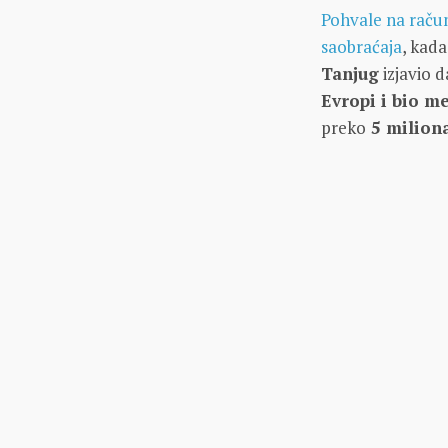
Pohvale na račun
saobraćaja
, kada
Tanjug
izjavio 
Evropi i bio m
preko
5 miliona