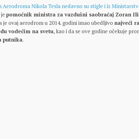
 Aerodroma Nikola Tesla nedavno su stigle i iz Ministarstv
 je
pomoćnik ministra za vazdušni saobraćaj Zoran Ili
da je ovaj aerodrom u 2014. godini imao ubedljivo
najveći ra
eđu vodećim na svetu
, kao i da se ove godine očekuje pr
 putnika
.