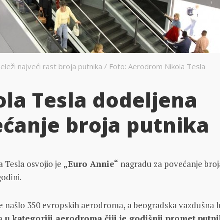
leži najveći rast broja putnika / Foto: Aerodrom Nikola Tesla
la Tesla dodeljena
ćanje broja putnika
 Tesla osvojio je
„Euro Annie“
nagradu za povećanje broj
odini.
se našlo 350 evropskih aerodroma, a beogradska vazdušna 
a
u kategoriji aerodroma čiji je godišnji promet putn