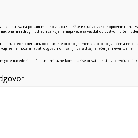
anja tekstova na portalu molimo vas da se držite isključivo vazduhoplovnih tema. S
e, nacionalnih i drugih odrednica koje nemaju veze sa vazduhoplovstvom biće mode
rtalu su predmoderisani, odobravanje bilo kog komentara bilo kog značenja ne odr
dakcija se ne može smatrati odgovornom za njihov sadržaj, značenje ili eventualne
sim gore navedenih opštih smernica, ne komentariše privatno niti javno svoju politik
odgovor