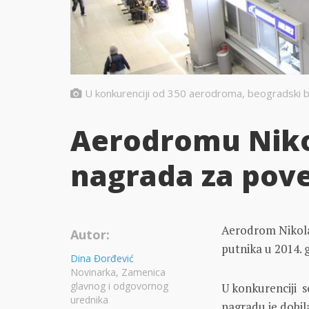
U konkurenciji od 350 aerodroma, beogradski be
Aerodromu Niko
nagrada za pove
Aerodrom Nikola
Autor:
putnika u 2014. g
Dina Đorđević
Novinarka, Zamenica
glavnog i odgovornog
U konkurenciji 
urednika
nagradu je dobil