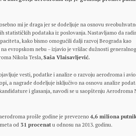
.
osebno mi je draga jer se dodeljuje na osnovu sveobuhvatn
nih statističkih podataka iz poslovanja. Nastavljamo da rad
apaciteta, kako bismo omogućili dalji razvoj Beograda kao
 na evropskom nebu – izjavio je vršilac dužnosti generalno
roma Nikola Tesla,
Saša Vlaisavljević.
javljuje vesti, podatke i analize o razvoju aerodroma i avio
opi, a nagrade dodeljuje isključivo na osnovu analize podat
kandidature i glasanja, navodi se u saopštenju Aerodroma 
aerodroma prošle godine je prevezeno
4,6 miliona putni
ometa od
31 procenat
u odnosu na 2013. godinu.