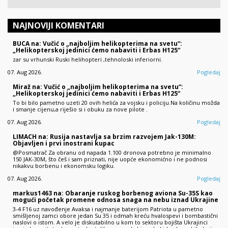
NAJNOVIJI KOMENTARI
BUCA na: Vučić o „najboljim helikopterima na svetu“:
„Helikopterskoj jedinici ćemo nabaviti i Erbas H125“
zar su vrhunski Ruski helihopteri ,tehnoloski inferiorni.
07. Aug 2026.
Pogledaj
Miraž na: Vučić o „najboljim helikopterima na svetu“:
„Helikopterskoj jedinici ćemo nabaviti i Erbas H125“
To bi bilo pametno uzeti 20 ovih helića za vojsku i policiju.Na količinu možda
i smanje cijenu,a riješio si i obuku za nove pilote .
07. Aug 2026.
Pogledaj
LIMACH na: Rusija nastavlja sa brzim razvojem Jak-130M:
Objavljen i prvi inostrani kupac
@Posmatrač Za obranu od napada 1.100 dronova potrebno je minimalno
150 JAK-30M, što češ i sam priznati, nije uopće ekonomićno i ne podnosi
nikakvu borbenu i ekonomsku logiku.
07. Aug 2026.
Pogledaj
markus1463 na: Obaranje ruskog borbenog aviona Su-35S kao
mogući početak promene odnosa snaga na nebu iznad Ukrajine
3-4 F16 uz navođenje Avaksa i najmanje baterijom Patriota u pametno
smišljenoj zamci obore jedan Su 35 i odmah kreću hvalospevi i bombastični
naslovi o istom. A velo je diskutabilno u kom to sektoru bojišta Ukrajinci