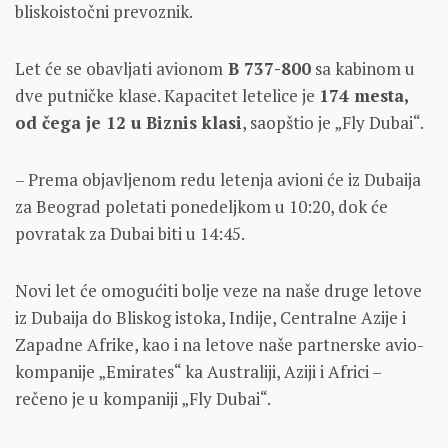
bliskoistočni prevoznik.
Let će se obavljati avionom
B 737-800
sa kabinom u
dve putničke klase. Kapacitet letelice je
174 mesta,
od čega je 12 u Biznis klasi
, saopštio je „Fly Dubai“.
– Prema objavljenom redu letenja avioni će iz Dubaija
za Beograd poletati ponedeljkom u 10:20, dok će
povratak za Dubai biti u 14:45.
Novi let će omogućiti bolje veze na naše druge letove
iz Dubaija do Bliskog istoka, Indije, Centralne Azije i
Zapadne Afrike, kao i na letove naše partnerske avio-
kompanije „Emirates“ ka Australiji, Aziji i Africi –
rečeno je u kompaniji „Fly Dubai“.