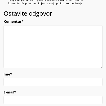
komentariše privatno niti javno svoju politiku moderisanja
Ostavite odgovor
Komentar
*
Ime
*
E-mail
*