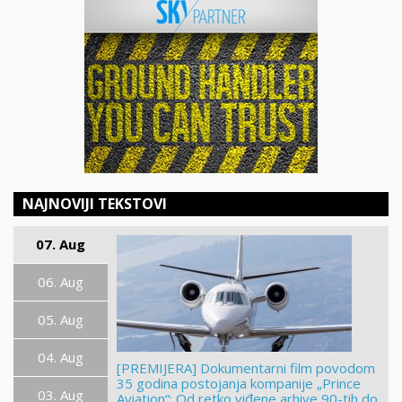
NAJNOVIJI TEKSTOVI
07. Aug
06. Aug
05. Aug
04. Aug
[PREMIJERA] Dokumentarni film povodom
35 godina postojanja kompanije „Prince
03. Aug
Aviation“: Od retko viđene arhive 90-tih do