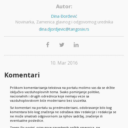
Autor:
Dina Đorđević
Novinarka, Zamenica glavnog i odgovornog urednika
dina.djordjevic@tangosix.rs
10. Mar 2016
Komentari
Prilikom komentarisanja tekstova na portalu molimo vas da se držite
isključivo vazduhoplovnih tema. Svako pominjanje politike,
nacionalnih i drugih odrednica koje nemaju veze sa
vazduhoplovstvom biće moderisano bez izuzetka.
Svi komentari na portalu su predmoderisani, odobravanje bilo kog
komentara bilo kog značenja ne odražava stav redakcije i redakcija se
ne može smatrati odgovornom za njihov sadržaj, značenje ili
eventualne posledice.
Tango Six portal, osim gore navedenih opštih smernica, ne