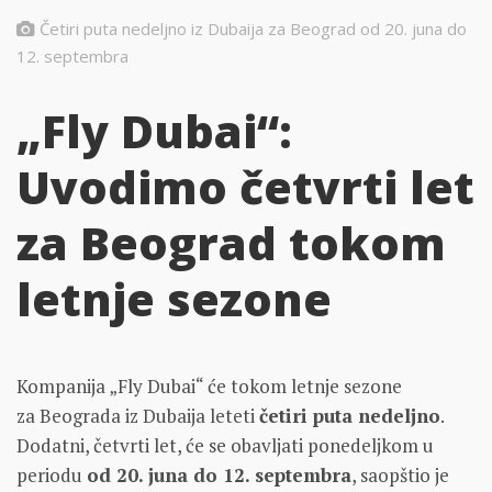
Četiri puta nedeljno iz Dubaija za Beograd od 20. juna do
12. septembra
„Fly Dubai“:
Uvodimo četvrti let
za Beograd tokom
letnje sezone
Kompanija „Fly Dubai“ će tokom letnje sezone
za Beograda iz Dubaija leteti
četiri puta nedeljno
.
Dodatni, četvrti let, će se obavljati ponedeljkom u
periodu
od 20. juna do 12. septembra
, saopštio je