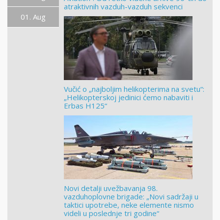
atraktivnih vazduh-vazduh sekvenci
01. Aug
Vučić o „najboljim helikopterima na svetu“:
„Helikopterskoj jedinici ćemo nabaviti i
Erbas H125“
Novi detalji uvežbavanja 98.
vazduhoplovne brigade: „Novi sadržaji u
taktici upotrebe, neke elemente nismo
videli u poslednje tri godine“