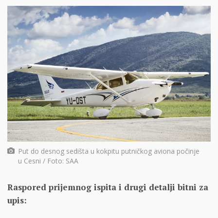
Put do desnog sedišta u kokpitu putničkog aviona počinje
u Cesni / Foto: SAA
Raspored prijemnog ispitа i drugi detalji bitni za
upis: