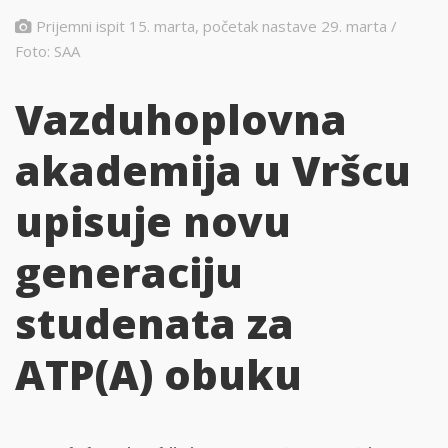
Prijemni ispit 15. marta, početak nastave 29. marta /
Foto: SAA
Vazduhoplovna
akademija u Vršcu
upisuje novu
generaciju
studenata za
ATP(A) obuku