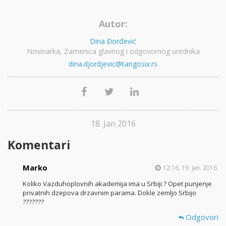
Autor:
Dina Đorđević
Novinarka, Zamenica glavnog i odgovornog urednika
dina.djordjevic@tangosix.rs
18. Jan 2016
Komentari
Marko
12:16, 19. jan. 2016.
Koliko Vazduhoplovnih akademija ima u Srbiji ? Opet punjenje
privatnih dzepova drzavnim parama. Dokle zemljo Srbijo
???????
Odgovori