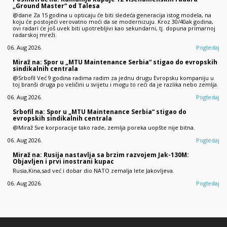
„Ground Master“ od Talesa
@dane Za 15 godina u opticaju će biti sledeća generacija istog modela, na
koju će postojeći verovatno moći da se modernizuju. Kroz 30/40ak godina,
ovi radari će još uvek biti upotrebljivi kao sekundarni, tj. dopuna primarnoj
radarskoj mreži.
06. Aug 2026.
Pogledaj
Miraž na: Spor u „MTU Maintenance Serbia“ stigao do evropskih
sindikalnih centrala
@Srbofil Već 9 godina radima radim za jednu drugu Evropsku kompaniju u
toj branši druga po veličini u svijetu i mogu to reći da je razlika nebo zemlja.
06. Aug 2026.
Pogledaj
Srbofil na: Spor u „MTU Maintenance Serbia“ stigao do
evropskih sindikalnih centrala
@Miraž Sve korporacije tako rade, zemlja poreka uopšte nije bitna.
06. Aug 2026.
Pogledaj
Miraž na: Rusija nastavlja sa brzim razvojem Jak-130M:
Objavljen i prvi inostrani kupac
Rusia,Kina,sad već i dobar dio NATO zemalja lete Jakovljeva.
06. Aug 2026.
Pogledaj