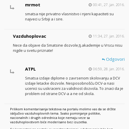
mrmot
00:41, 27. jan. 2016.
smatsa nije privatno vlasnistvo i njeni kapaciteti su
najveci u Srbiji a i sire.
Vazduhoplovac
11:34, 27. jan. 2016.
Nece da objave da Smatsine dozvole,tj.akademije u Vrscu nisu
nigde u svetu priznate!
Odgovori
ATPL
06:59, 28. jan. 2016.
Smatsa izdaje diplome o zavrsenom skolovanju a DCV
izdaje letacke dozvole. Nesposobnošću DCV-a nasi
ucenici su uskraceni za validnost dozvola. To znaci da je
problem od strane DCV-a a ne od skola.
Prilikom komentarisanja tekstova na portalu molimo vas da se držite
isključivo vazduhoplovnih tema. Svako pominjanje politike,
nacionalnih i drugih odrednica koje nemaju veze sa
vazduhoplovstvom biće moderisano bez izuzetka.