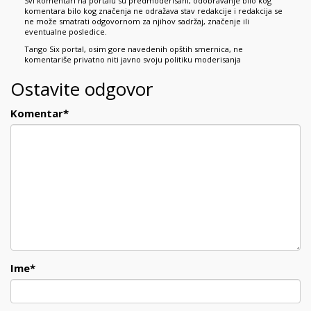
Svi komentari na portalu su predmoderisani, odobravanje bilo kog
komentara bilo kog značenja ne odražava stav redakcije i redakcija se
ne može smatrati odgovornom za njihov sadržaj, značenje ili
eventualne posledice.
Tango Six portal, osim gore navedenih opštih smernica, ne
komentariše privatno niti javno svoju politiku moderisanja
Ostavite odgovor
Komentar
*
Ime
*