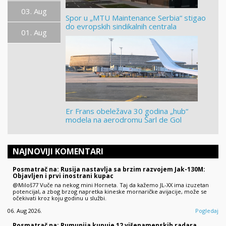
03. Aug
Spor u „MTU Maintenance Serbia“ stigao
do evropskih sindikalnih centrala
01. Aug
Er Frans obeležava 30 godina „hub“
modela na aerodromu Šarl de Gol
NAJNOVIJI KOMENTARI
Posmatrač na: Rusija nastavlja sa brzim razvojem Jak-130M:
Objavljen i prvi inostrani kupac
@Miloš77 Vuče na nekog mini Horneta. Taj da kažemo JL-XX ima izuzetan
potencijal, a zbog brzog napretka kineske mornaričke avijacije, može se
očekivati kroz koju godinu u službi.
06. Aug 2026.
Pogledaj
Posmatrač na: Rumunija kupuje 12 višenamenskih radara