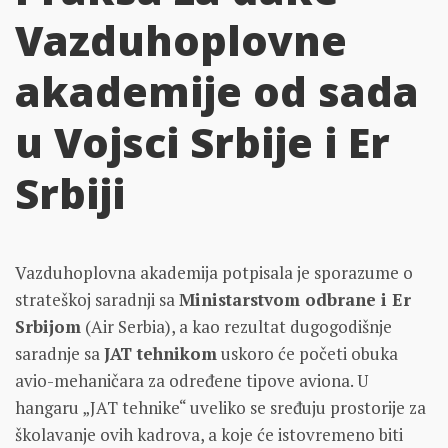
Vazduhoplovne
akademije od sada
u Vojsci Srbije i Er
Srbiji
Vazduhoplovna akademija potpisala je sporazume o
strateškoj saradnji sa
Ministarstvom odbrane i Er
Srbijom
(Air Serbia), a kao rezultat dugogodišnje
saradnje sa
JAT tehnikom
uskoro će početi obuka
avio-mehaničara za određene tipove aviona. U
hangaru „JAT tehnike“ uveliko se sređuju prostorije za
školavanje ovih kadrova, a koje će istovremeno biti