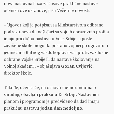
nova nastavna baza za časove praktične nastave
učenika ove ustanove, pišu Večernje novosti.
– Ugovor koji je potpisan sa Ministarstvom odbrane
podrazumeva da naši đaci sa vojnih obrazovnih profila
imaju praktičnu nastavu u Vojci Srbije, a posle
završene škole mogu da postanu vojnici po ugovoru u
jedinicama Ratnog vazduhoplovstva i protivvazdušne
odbrane Vojske Srbije ili da nastave školovanje na
Vojnoj akademiji – objašnjava
Goran Cvijović
,
direktor škole.
Takođe, učenici će, na osnovu memoranduma o
saradnji, obavljati
praksu u Er Srbiji
. Nastavnim
planom i programom je predviđeno da đaci imaju
praktičnu nastavu
jedan dan nedeljno.