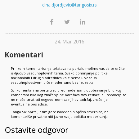
dina.djordjevic@tangosix.rs
24. Mar 2016
Komentari
Prilikom komentarisanja tekstova na portalu molimo vas da se držite
isključivo vazduhoplovnih tema. Svako pominjanje politike,
nacionalnih i drugih odrednica koje nemaju veze sa
vazduhoplovstvom biće moderisano bez izuzetka.
Svi komentari na portalu su predmoderisani, odobravanje bilo kog
komentara bilo kog značenja ne odražava stav redakcije i redakcija se
ne može smatrati odgovornom za njihov sadržaj, značenje ili
eventualne posledice.
Tango Six portal, osim gore navedenih opštih smernica, ne
komentariše privatno niti javno svoju politiku moderisanja
Ostavite odgovor