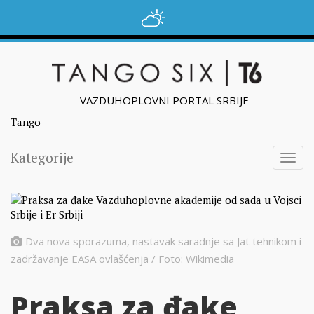
VAZDUHOPLOVNI PORTAL SRBIJE
Tango
Kategorije
Togg
navig
Dva nova sporazuma, nastavak saradnje sa Jat tehnikom i
zadržavanje EASA ovlašćenja / Foto: Wikimedia
Praksa za đake