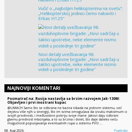
Vučić o „najboljim helikopterima na svetu“:
„Helikopterskoj jedinici ćemo nabaviti i
Erbas H125“
Novi detalji uvežbavanja 98.
vazduhoplovne brigade: „Novi sadržaji u
taktici upotrebe, neke elemente nismo
videli u poslednje tri godine“
NAJNOVIJI KOMENTARI
Posmatrač na: Rusija nastavlja sa brzim razvojem Jak-130M:
Objavljen i prvi inostrani kupac
@LIMACH Samo što se odbrana ne bazira nikada na jednom sistemu, već
dejstvu više njih u sinergiji, što im svima omogućava da izvuku maksimum iz
svojih prednosti, i međusobno pokriju svoje mane. Jakovi daju odbrani
glavnu prednost mlaznjaka, a to su brzina i dolet, što daje daleko veću
mogućnost popunjavanja eventualnih rupa u sistemu PVO.…
08. Aug 2026.
Pogledaj