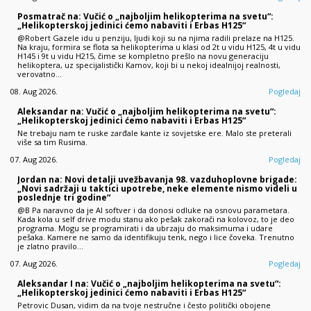
Posmatrač na: Vučić o „najboljim helikopterima na svetu“:
„Helikopterskoj jedinici ćemo nabaviti i Erbas H125“
@Robert Gazele idu u penziju, ljudi koji su na njima radili prelaze na H125.
Na kraju, formira se flota sa helikopterima u klasi od 2t u vidu H125, 4t u vidu
H145 i 9t u vidu H215, čime se kompletno prešlo na novu generaciju
helikoptera, uz specijalistički Kamov, koji bi u nekoj idealnijoj realnosti,
verovatno…
08. Aug 2026.
Pogledaj
Aleksandar na: Vučić o „najboljim helikopterima na svetu“:
„Helikopterskoj jedinici ćemo nabaviti i Erbas H125“
Ne trebaju nam te ruske zarđale kante iz sovjetske ere. Malo ste preterali
više sa tim Rusima.
07. Aug 2026.
Pogledaj
Jordan na: Novi detalji uvežbavanja 98. vazduhoplovne brigade:
„Novi sadržaji u taktici upotrebe, neke elemente nismo videli u
poslednje tri godine“
@B Pa naravno da je AI softver i da donosi odluke na osnovu parametara.
Kada kola u self drive modu stanu ako pešak zakorači na kolovoz, to je deo
programa. Mogu se programirati i da ubrzaju do maksimuma i udare
pešaka. Kamere ne samo da identifikuju tenk, nego i lice čoveka. Trenutno
je zlatno pravilo…
07. Aug 2026.
Pogledaj
Aleksandar I na: Vučić o „najboljim helikopterima na svetu“:
„Helikopterskoj jedinici ćemo nabaviti i Erbas H125“
Petrovic Dusan, vidim da na tvoje nestručne i često politički obojene