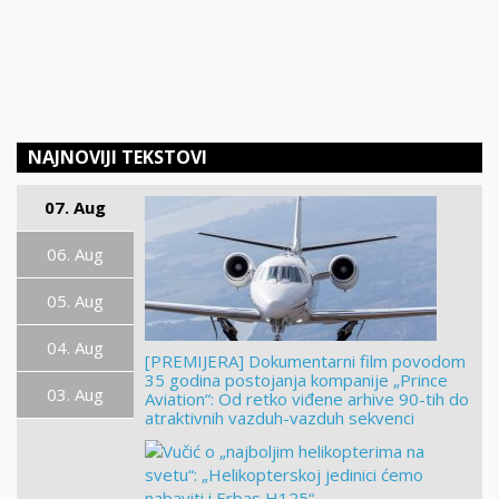
NAJNOVIJI TEKSTOVI
07. Aug
06. Aug
05. Aug
04. Aug
[PREMIJERA] Dokumentarni film povodom
35 godina postojanja kompanije „Prince
03. Aug
Aviation“: Od retko viđene arhive 90-tih do
atraktivnih vazduh-vazduh sekvenci