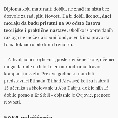
Diploma koju maturanti dobiju, ne znači im ništa bez
dozvole za rad, pišu Novosti. Da bi dobili licencu,
đaci
moraju da budu prisutni na 90 odsto časova
teorijske i praktične nastave.
Ukoliko iz opravdanih
razloga ne može da ispuni fond, učenik ima pravo da
to nadoknadi u bilo kom trenutku.
– Zahvaljaujući toj licenci, posle završene škole, učenici
mogu da rade na bilo kojem aeroodromu ili avio-
kompaniji u svetu. Pre dve godine su nam bili
predstavnici Etihada (Etihad Airways) koji su izabrali
15 učenika za školovanje u Abu Dabiju, dok je njih 15
dobilo posao u Er Srbiji – objasnio je Cvijović, prenose
Novosti.
EASA ovlašćenja