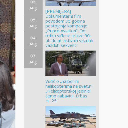
06.
Aug
[PREMIJERA]
Dokumentarni film
05.
povodom 35 godina
Aug
postojanja kompanije
„Prince Aviation“: Od
retko viđene arhive 90-
04.
tih do atraktivnih vazduh-
Aug
vazduh sekvenci
03.
Aug
Vučić o „najboljim
helikopterima na svetu“:
„Helikopterskoj jedinici
ćemo nabaviti i Erbas
H125“