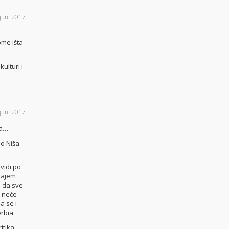
 jun. 2017.
ome išta
ulturi i
 jun. 2017.
ma…
do Niša
vidi po
najem
a da sve
a neće
a se i
rbia.
itika