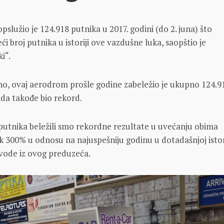
služio je 124.918 putnika u 2017. godini (do 2. juna) što
ći broj putnika u istoriji ove vazdušne luka, saopštio je
i“.
no, ovaj aerodrom prošle godine zabeležio je ukupno 124.9
tada takođe bio rekord.
putnika beležili smo rekordne rezultate u uvećanju obima
k 300% u odnosu na najuspešniju godinu u dotadašnjoj istor
vode iz ovog preduzeća.