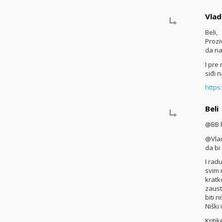
Vlad
Beli,
Prozi
da nap
I pre
siđi 
https
Beli
@BB h
@Vlad
da bi
I rad
svim 
kratk
zaust
biti 
Niški
Kriti