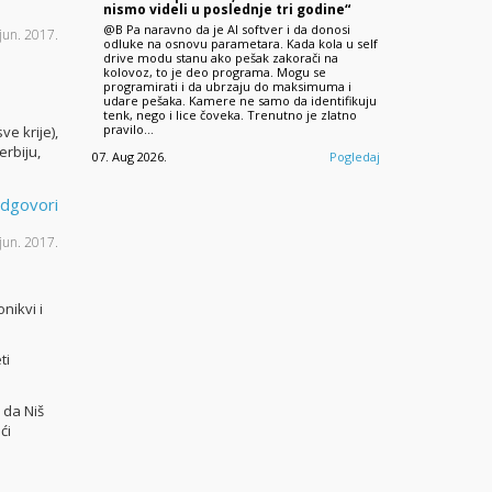
nismo videli u poslednje tri godine“
@B Pa naravno da je AI softver i da donosi
 jun. 2017.
odluke na osnovu parametara. Kada kola u self
drive modu stanu ako pešak zakorači na
kolovoz, to je deo programa. Mogu se
programirati i da ubrzaju do maksimuma i
udare pešaka. Kamere ne samo da identifikuju
tenk, nego i lice čoveka. Trenutno je zlatno
pravilo…
ve krije),
erbiju,
07. Aug 2026.
Pogledaj
dgovori
 jun. 2017.
nikvi i
ti
i da Niš
ći