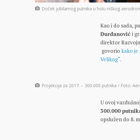
Doček jubilarnog putnika u holu niškog aerodrom
Kao i do sada, p
Đurđanović
i g
direktor Razvojn
govorio
kako je 
Velikog“.
Projekcija za 2017. – 300.000 putnika / Foto: Ae
U ovoj vazdušnoj
300.000 putnik
opslužen do 8. m