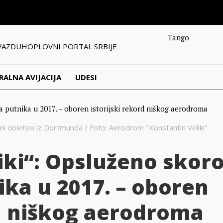
Tango
VAZDUHOPLOVNI PORTAL SRBIJE
RALNA AVIJACIJA
UDESI
ni doleteo iz Dortmunda / Foto: Aerodrom "Konstantin Veliki"
iki“: Opsluženo skor
ika u 2017. – oboren
rd niškog aerodroma