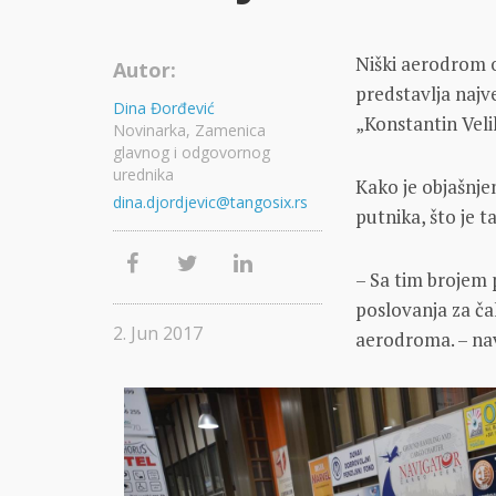
Niški aerodrom op
Autor:
predstavlja najve
Dina Đorđević
„Konstantin Velik
Novinarka, Zamenica
glavnog i odgovornog
urednika
Kako je objašnje
dina.djordjevic@tangosix.rs
putnika, što je 
– Sa tim brojem 
poslovanja za ča
2. Jun 2017
aerodroma. – na