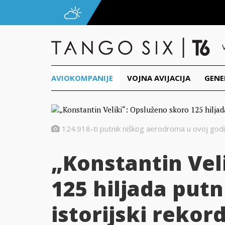
AVIOKOMPANIJE
VOJNA AVIJACIJA
GENE
124.918-ti putnik niškog aerodroma u ovoj godi
„Konstantin Vel
125 hiljada putn
istorijski reko