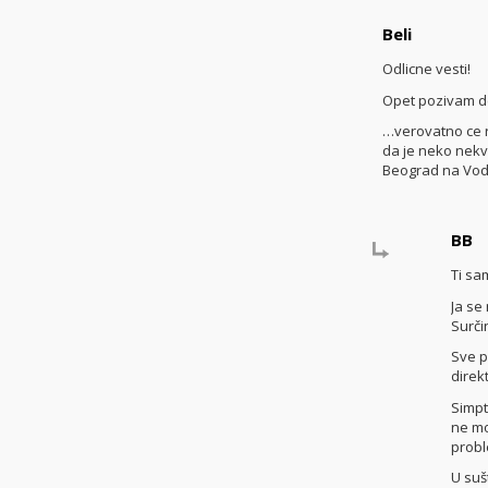
Beli
Odlicne vesti!
Opet pozivam de
…verovatno ce re
da je neko nekve
Beograd na Vodi
BB
Ti sam
Ja se
Surči
Sve p
direk
Simpto
ne mo
probl
U suš