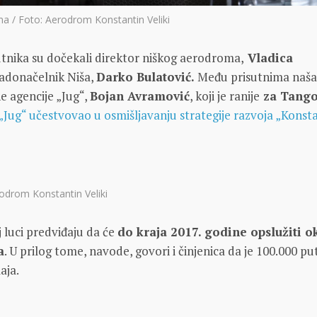
a / Foto: Aerodrom Konstantin Veliki
utnika su dočekali direktor niškog aerodroma,
Vladica
radonačelnik Niša,
Darko Bulatović.
Među prisutnima našao
e agencije „Jug“,
Bojan Avramović
, koji je ranije
za Tango
„Jug“ učestvovao u osmišljavanju strategije razvoja „Konst
rodrom Konstantin Veliki
 luci predviđaju da će
do kraja 2017. godine opslužiti o
a
. U prilog tome, navode, govori i činjenica da je 100.000 pu
aja.