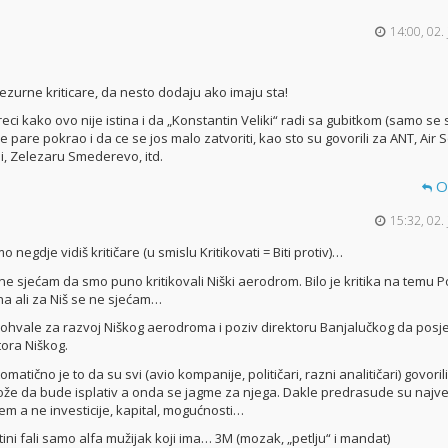
14:00, 02.
zurne kriticare, da nesto dodaju ako imaju sta!
ci kako ovo nije istina i da „Konstantin Veliki“ radi sa gubitkom (samo se s
 pare pokrao i da ce se jos malo zatvoriti, kao sto su govorili za ANT, Air S
, Zelezaru Smederevo, itd.
O
15:32, 02.
o negdje vidiš kritičare (u smislu Kritikovati = Biti protiv)…
 ne sjećam da smo puno kritikovali Niški aerodrom. Bilo je kritika na temu Po
na ali za Niš se ne sjećam…
ohvale za razvoj Niškog aerodroma i poziv direktoru Banjalučkog da posje
tora Niškog.
matično je to da su svi (avio kompanije, političari, razni analitičari) govoril
že da bude isplativ a onda se jagme za njega. Dakle predrasude su najve
em a ne investicije, kapital, mogućnosti…
tini fali samo alfa mužijak koji ima… 3M (mozak, „petlju“ i mandat)