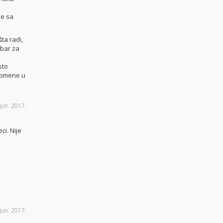
je sa
ta radi,
 bar za
sto
promene u
 jun. 2017.
ci. Nije
 jun. 2017.