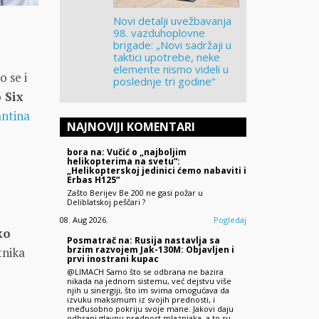
Novi detalji uvežbavanja
98. vazduhoplovne
brigade: „Novi sadržaji u
taktici upotrebe, neke
elemente nismo videli u
 se i
poslednje tri godine“
 Six
antina
NAJNOVIJI KOMENTARI
bora na: Vučić o „najboljim
helikopterima na svetu“:
„Helikopterskoj jedinici ćemo nabaviti i
Erbas H125“
Zašto Berijev Be 200 ne gasi požar u
Deliblatskoj peščari ?
08. Aug 2026.
Pogledaj
ko
Posmatrač na: Rusija nastavlja sa
brzim razvojem Jak-130M: Objavljen i
tnika
prvi inostrani kupac
@LIMACH Samo što se odbrana ne bazira
nikada na jednom sistemu, već dejstvu više
njih u sinergiji, što im svima omogućava da
izvuku maksimum iz svojih prednosti, i
međusobno pokriju svoje mane. Jakovi daju
odbrani glavnu prednost mlaznjaka, a to su