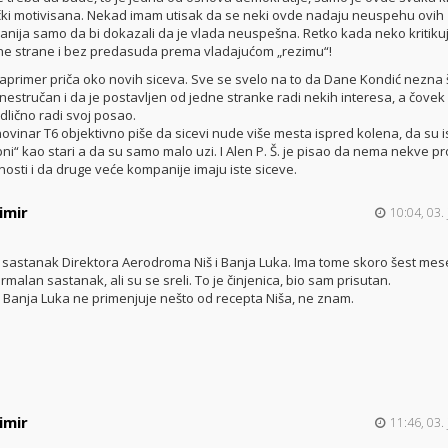
ički motivisana. Nekad imam utisak da se neki ovde nadaju neuspehu ovih
nija samo da bi dokazali da je vlada neuspešna. Retko kada neko kritiku
ne strane i bez predasuda prema vladajućom „rezimu“!
aprimer priča oko novih siceva. Sve se svelo na to da Dane Kondić nezna š
 nestručan i da je postavljen od jedne stranke radi nekih interesa, a čovek
dlično radi svoj posao.
novinar T6 objektivno piše da sicevi nude više mesta ispred kolena, da su i
ni“ kao stari a da su samo malo uzi. I Alen P. Š. je pisao da nema nekve 
osti i da druge veće kompanije imaju iste siceve.
imir
10:04, 03.
e sastanak Direktora Aerodroma Niš i Banja Luka. Ima tome skoro šest mese
ormalan sastanak, ali su se sreli. To je činjenica, bio sam prisutan.
 Banja Luka ne primenjuje nešto od recepta Niša, ne znam.
imir
11:46, 03.