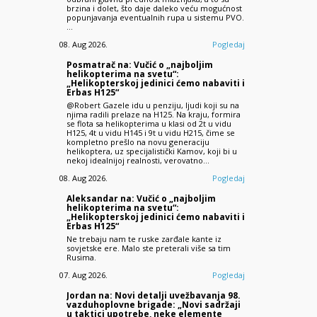
brzina i dolet, što daje daleko veću mogućnost
popunjavanja eventualnih rupa u sistemu PVO.
…
08. Aug 2026.
Pogledaj
Posmatrač na: Vučić o „najboljim
helikopterima na svetu“:
„Helikopterskoj jedinici ćemo nabaviti i
Erbas H125“
@Robert Gazele idu u penziju, ljudi koji su na
njima radili prelaze na H125. Na kraju, formira
se flota sa helikopterima u klasi od 2t u vidu
H125, 4t u vidu H145 i 9t u vidu H215, čime se
kompletno prešlo na novu generaciju
helikoptera, uz specijalistički Kamov, koji bi u
nekoj idealnijoj realnosti, verovatno…
08. Aug 2026.
Pogledaj
Aleksandar na: Vučić o „najboljim
helikopterima na svetu“:
„Helikopterskoj jedinici ćemo nabaviti i
Erbas H125“
Ne trebaju nam te ruske zarđale kante iz
sovjetske ere. Malo ste preterali više sa tim
Rusima.
07. Aug 2026.
Pogledaj
Jordan na: Novi detalji uvežbavanja 98.
vazduhoplovne brigade: „Novi sadržaji
u taktici upotrebe, neke elemente