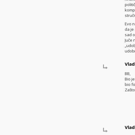
polit
kompa
struč
Evo n
da je
sad o
Juče 
„udob
udobn
Vlad
BB,
Bio j
bio f
Zašto
Vlad