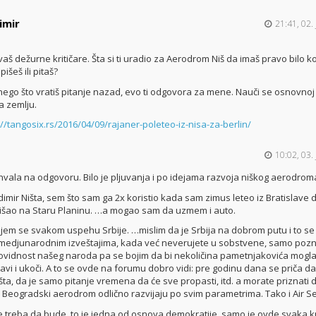
imir
21:41, 02.
vaš dežurne kritičare. Šta si ti uradio za Aerodrom Niš da imaš pravo bilo k
išeš ili pitaš?
 nego što vratiš pitanje nazad, evo ti odgovora za mene. Nauči se osnovnoj k
na zemlju.
://tangosix.rs/2016/04/09/rajaner-poleteo-iz-nisa-za-berlin/
10:02, 03.
vala na odgovoru. Bilo je pljuvanja i po idejama razvoja niškog aerodro
imir Ništa, sem što sam ga 2x koristio kada sam zimus leteo iz Bratislave 
 išao na Staru Planinu. …a mogao sam da uzmem i auto.
ujem se svakom uspehu Srbije. …mislim da je Srbija na dobrom putu i to se 
medjunarodnim izveštajima, kada već neverujete u sobstvene, samo poz
ovidnost našeg naroda pa se bojim da bi nekoličina pametnjakovića mogl
avi i ukoči. A to se ovde na forumu dobro vidi: pre godinu dana se priča d
ništa, da je samo pitanje vremena da će sve propasti, itd. a morate priznati d
 i Beogradski aerodrom odlično razvijaju po svim parametrima. Tako i Air Se
ke treba da bude, to je jedna od osnova demokratije, samo je ovde svaka kr