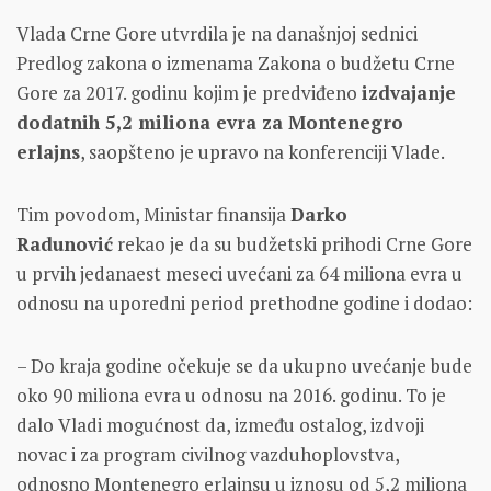
Vlada Crne Gore utvrdila je na današnjoj sednici
Predlog zakona o izmenama Zakona o budžetu Crne
Gore za 2017. godinu kojim je predviđeno
izdvajanje
dodatnih 5,2 miliona evra za Montenegro
erlajns
, saopšteno je upravo na konferenciji Vlade.
Tim povodom, Ministar finansija
Darko
Radunović
rekao je da su budžetski prihodi Crne Gore
u prvih jedanaest meseci uvećani za 64 miliona evra u
odnosu na uporedni period prethodne godine i dodao:
– Do kraja godine očekuje se da ukupno uvećanje bude
oko 90 miliona evra u odnosu na 2016. godinu. To je
dalo Vladi mogućnost da, između ostalog, izdvoji
novac i za program civilnog vazduhoplovstva,
odnosno Montenegro erlajnsu u iznosu od 5,2 miliona