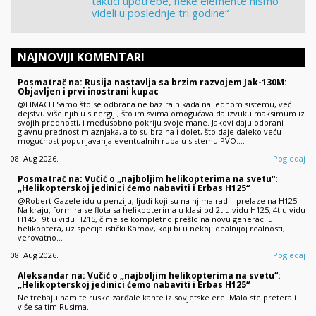
taktici upotrebe, neke elemente nismo
videli u poslednje tri godine“
NAJNOVIJI KOMENTARI
Posmatrač na: Rusija nastavlja sa brzim razvojem Jak-130M:
Objavljen i prvi inostrani kupac
@LIMACH Samo što se odbrana ne bazira nikada na jednom sistemu, već
dejstvu više njih u sinergiji, što im svima omogućava da izvuku maksimum iz
svojih prednosti, i međusobno pokriju svoje mane. Jakovi daju odbrani
glavnu prednost mlaznjaka, a to su brzina i dolet, što daje daleko veću
mogućnost popunjavanja eventualnih rupa u sistemu PVO.…
08. Aug 2026.
Pogledaj
Posmatrač na: Vučić o „najboljim helikopterima na svetu“:
„Helikopterskoj jedinici ćemo nabaviti i Erbas H125“
@Robert Gazele idu u penziju, ljudi koji su na njima radili prelaze na H125.
Na kraju, formira se flota sa helikopterima u klasi od 2t u vidu H125, 4t u vidu
H145 i 9t u vidu H215, čime se kompletno prešlo na novu generaciju
helikoptera, uz specijalistički Kamov, koji bi u nekoj idealnijoj realnosti,
verovatno…
08. Aug 2026.
Pogledaj
Aleksandar na: Vučić o „najboljim helikopterima na svetu“:
„Helikopterskoj jedinici ćemo nabaviti i Erbas H125“
Ne trebaju nam te ruske zarđale kante iz sovjetske ere. Malo ste preterali
više sa tim Rusima.