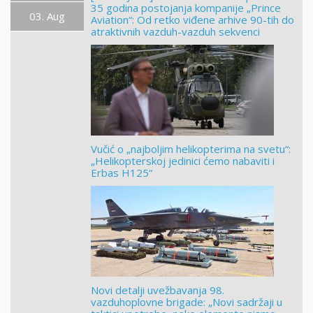
35 godina postojanja kompanije „Prince
03. Aug
Aviation“: Od retko viđene arhive 90-tih do
atraktivnih vazduh-vazduh sekvenci
Vučić o „najboljim helikopterima na svetu“:
„Helikopterskoj jedinici ćemo nabaviti i
Erbas H125“
Novi detalji uvežbavanja 98.
vazduhoplovne brigade: „Novi sadržaji u