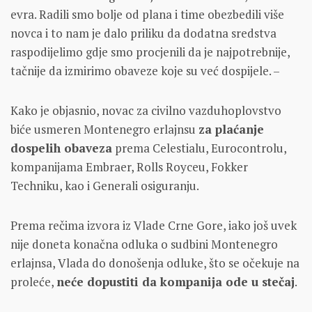
evra. Radili smo bolje od plana i time obezbedili više
novca i to nam je dalo priliku da dodatna sredstva
raspodijelimo gdje smo procjenili da je najpotrebnije,
tačnije da izmirimo obaveze koje su već dospijele. –
Kako je objasnio, novac za civilno vazduhoplovstvo
biće usmeren Montenegro erlajnsu
za plaćanje
dospelih obaveza
prema Celestialu, Eurocontrolu,
kompanijama Embraer, Rolls Royceu, Fokker
Techniku, kao i Generali osiguranju.
Prema rečima izvora iz Vlade Crne Gore, iako još uvek
nije doneta konačna odluka o sudbini Montenegro
erlajnsa, Vlada do donošenja odluke, što se očekuje na
proleće,
neće dopustiti da kompanija ode u stečaj
.