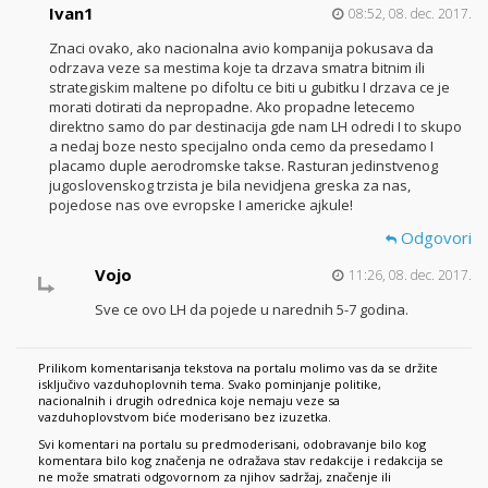
Ivan1
08:52, 08. dec. 2017.
Znaci ovako, ako nacionalna avio kompanija pokusava da
odrzava veze sa mestima koje ta drzava smatra bitnim ili
strategiskim maltene po difoltu ce biti u gubitku I drzava ce je
morati dotirati da nepropadne. Ako propadne letecemo
direktno samo do par destinacija gde nam LH odredi I to skupo
a nedaj boze nesto specijalno onda cemo da presedamo I
placamo duple aerodromske takse. Rasturan jedinstvenog
jugoslovenskog trzista je bila nevidjena greska za nas,
pojedose nas ove evropske I americke ajkule!
Odgovori
Vojo
11:26, 08. dec. 2017.
Sve ce ovo LH da pojede u narednih 5-7 godina.
Prilikom komentarisanja tekstova na portalu molimo vas da se držite
isključivo vazduhoplovnih tema. Svako pominjanje politike,
nacionalnih i drugih odrednica koje nemaju veze sa
vazduhoplovstvom biće moderisano bez izuzetka.
Svi komentari na portalu su predmoderisani, odobravanje bilo kog
komentara bilo kog značenja ne odražava stav redakcije i redakcija se
ne može smatrati odgovornom za njihov sadržaj, značenje ili