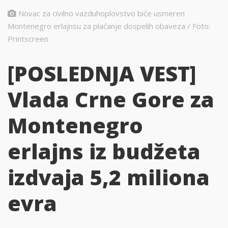
Novac za civilno vazduhoplovstvo biće usmeren
Montenegro erlajnsu za plaćanje dospelih obaveza / Foto:
Printscreen
[POSLEDNJA VEST]
Vlada Crne Gore za
Montenegro
erlajns iz budžeta
izdvaja 5,2 miliona
evra