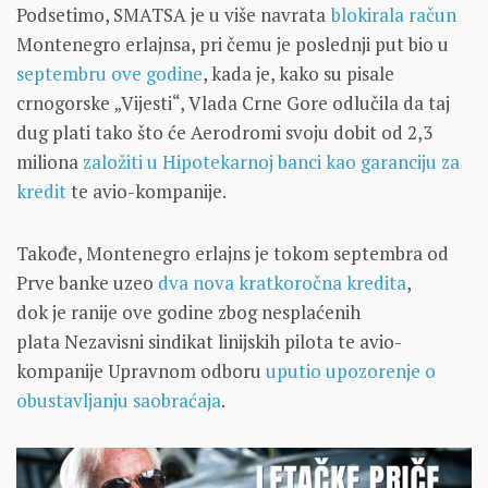
Podsetimo, SMATSA je u više navrata
blokirala račun
Montenegro erlajnsa, pri čemu je poslednji put bio u
septembru ove godine
, kada je, kako su pisale
crnogorske „Vijesti“, Vlada Crne Gore odlučila da taj
dug plati tako što će Aerodromi svoju dobit od 2,3
miliona
založiti u Hipotekarnoj banci kao garanciju za
kredit
te avio-kompanije.
Takođe, Montenegro erlajns je tokom septembra od
Prve banke uzeo
dva nova kratkoročna kredita
,
dok je ranije ove godine zbog nesplaćenih
plata Nezavisni sindikat linijskih pilota te avio-
kompanije Upravnom odboru
uputio upozorenje o
obustavljanju saobraćaja
.