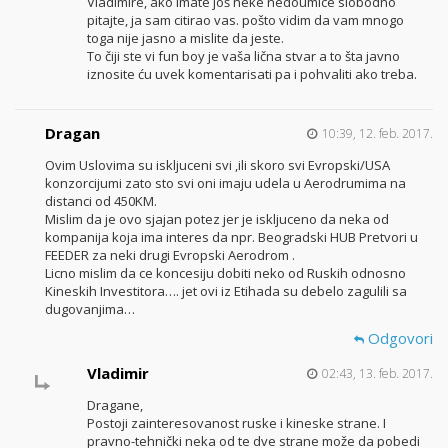
Vladimire, ako imate još neke nedoumice slobodno
pitajte, ja sam citirao vas. pošto vidim da vam mnogo
toga nije jasno a mislite da jeste.
To čiji ste vi fun boy je vaša lična stvar a to šta javno
iznosite ću uvek komentarisati pa i pohvaliti ako treba.
Dragan
10:39, 12. feb. 2017.
Ovim Uslovima su iskljuceni svi ,ili skoro svi Evropski/USA
konzorcijumi zato sto svi oni imaju udela u Aerodrumima na
distanci od 450KM.
Mislim da je ovo sjajan potez jer je iskljuceno da neka od
kompanija koja ima interes da npr. Beogradski HUB Pretvori u
FEEDER za neki drugi Evropski Aerodrom .
Licno mislim da ce koncesiju dobiti neko od Ruskih odnosno
Kineskih Investitora…. jet ovi iz Etihada su debelo zagulili sa
dugovanjima…
Odgovori
Vladimir
02:43, 13. feb. 2017.
Dragane,
Postoji zainteresovanost ruske i kineske strane. I
pravno-tehnički neka od te dve strane može da pobedi