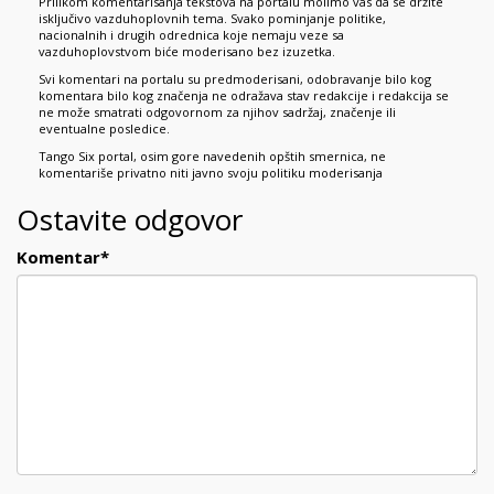
Prilikom komentarisanja tekstova na portalu molimo vas da se držite
isključivo vazduhoplovnih tema. Svako pominjanje politike,
nacionalnih i drugih odrednica koje nemaju veze sa
vazduhoplovstvom biće moderisano bez izuzetka.
Svi komentari na portalu su predmoderisani, odobravanje bilo kog
komentara bilo kog značenja ne odražava stav redakcije i redakcija se
ne može smatrati odgovornom za njihov sadržaj, značenje ili
eventualne posledice.
Tango Six portal, osim gore navedenih opštih smernica, ne
komentariše privatno niti javno svoju politiku moderisanja
Ostavite odgovor
Komentar
*