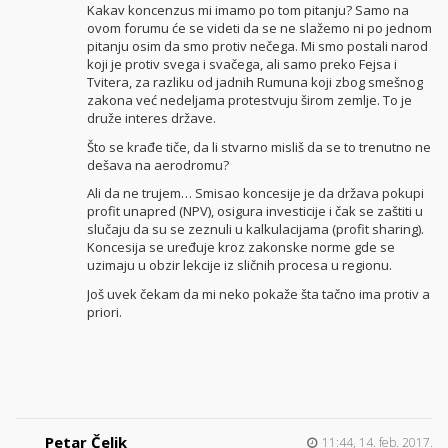
Kakav koncenzus mi imamo po tom pitanju? Samo na
ovom forumu će se videti da se ne slažemo ni po jednom
pitanju osim da smo protiv nečega. Mi smo postali narod
koji je protiv svega i svačega, ali samo preko Fejsa i
Tvitera, za razliku od jadnih Rumuna koji zbog smešnog
zakona već nedeljama protestvuju širom zemlje. To je
druže interes države.
Što se krađe tiče, da li stvarno misliš da se to trenutno ne
dešava na aerodromu?
Ali da ne trujem… Smisao koncesije je da država pokupi
profit unapred (NPV), osigura investicije i čak se zaštiti u
slučaju da su se zeznuli u kalkulacijama (profit sharing).
Koncesija se uređuje kroz zakonske norme gde se
uzimaju u obzir lekcije iz sličnih procesa u regionu.
Još uvek čekam da mi neko pokaže šta tačno ima protiv a
priori.
Petar Čelik
11:44, 14. feb. 2017.