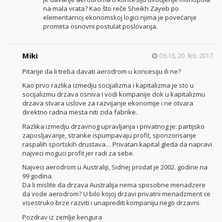
na mala vrata? Kao što reče Sheikh Zayeb po
elementarnoj ekonomskoj logici njima je povećanje
prometa osnovni postulat poslovanja.
Miki
06:16, 20. feb. 2017.
Pitanje da li treba davati aerodrom u koncesiju ili ne?
Kao prvo razlika izmedju socijalizma i kapitalizma je sto u
socijalizmu drzava osniva i vodi kompanije dok u kapitalizmu
drzava stvara uslove za razvijanje ekonomije i ne otvara
direktno radna mesta niti zida fabrike.
Razlika izmedju drzavnog upravljanja i privatnog je: partijsko
zaposljavanje, stranke ispumpavaju profit, sponzorisanje
raspalih sportskih drustava… Privatan kapital gleda da napravi
najveci moguci profit jer radi za sebe.
Najveci aerodrom u Australiji, Sidnej prodat je 2002. godine na
99 godina.
Da li mislite da drzava Australija nema sposobne menadzere
da vode aerodrom? U bilo kojoj drzavi privatni menadzment ce
visestruko brze razviti i unaprediti kompaniju nego drzavni.
Pozdrav iz zemlje kengura