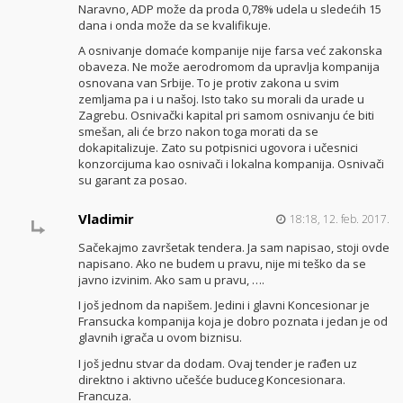
Naravno, ADP može da proda 0,78% udela u sledećih 15
dana i onda može da se kvalifikuje.
A osnivanje domaće kompanije nije farsa već zakonska
obaveza. Ne može aerodromom da upravlja kompanija
osnovana van Srbije. To je protiv zakona u svim
zemljama pa i u našoj. Isto tako su morali da urade u
Zagrebu. Osnivački kapital pri samom osnivanju će biti
smešan, ali će brzo nakon toga morati da se
dokapitalizuje. Zato su potpisnici ugovora i učesnici
konzorcijuma kao osnivači i lokalna kompanija. Osnivači
su garant za posao.
Vladimir
18:18, 12. feb. 2017.
Sačekajmo završetak tendera. Ja sam napisao, stoji ovde
napisano. Ako ne budem u pravu, nije mi teško da se
javno izvinim. Ako sam u pravu, ….
I još jednom da napišem. Jedini i glavni Koncesionar je
Fransucka kompanija koja je dobro poznata i jedan je od
glavnih igrača u ovom biznisu.
I još jednu stvar da dodam. Ovaj tender je rađen uz
direktno i aktivno učešće buduceg Koncesionara.
Francuza.