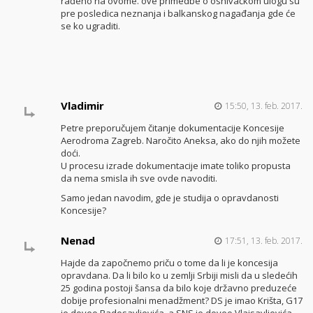
rađeno na ovome. ove primedbe o osnivačkom ulogu su
pre posledica neznanja i balkanskog nagađanja gde će
se ko ugraditi.
Vladimir
15:50, 13. feb. 2017.
Petre preporučujem čitanje dokumentacije Koncesije
Aerodroma Zagreb. Naročito Aneksa, ako do njih možete
doći.
U procesu izrade dokumentacije imate toliko propusta
da nema smisla ih sve ovde navoditi.
Samo jedan navodim, gde je studija o opravdanosti
Koncesije?
Nenad
17:51, 13. feb. 2017.
Hajde da započnemo priču o tome da li je koncesija
opravdana. Da li bilo ko u zemlji Srbiji misli da u sledećih
25 godina postoji šansa da bilo koje državno preduzeće
dobije profesionalni menadžment? DS je imao Krišta, G17
je doveo Radosavljevića, a SNS je doveo Vlaisavljevića.