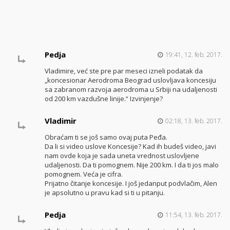
Pedja
19:41, 12. feb. 2017.
Vladimire, već ste pre par meseci izneli podatak da
„koncesionar Aerodroma Beograd uslovljava koncesiju
sa zabranom razvoja aerodroma u Srbiji na udaljenosti
od 200 km vazdušne linije.“ Izvinjenje?
Vladimir
02:18, 13. feb. 2017.
Obraćam ti se još samo ovaj puta Peđa.
Da li si video uslove Koncesije? Kad ih budeš video, javi
nam ovde koja je sada uneta vrednost uslovljene
udaljenosti. Da ti pomognem. Nije 200 km. I da ti jos malo
pomognem. Veća je cifra.
Prijatno čitanje koncesije. I još jedanput podvlačim, Alen
je apsolutno u pravu kad si ti u pitanju.
Pedja
11:54, 13. feb. 2017.