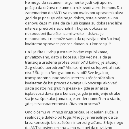
Ne mogu da razumem argumente ljudi koji uporno
pričaju da država ne ume da rukovodi aerodromom. Da
zanemarimo da ANT i sa ovom ovakvom upravom kakva
god da je posluje više nego dobro, ostaje pitanje – na
osnovu čega mislite da će ljudi kojima su dokazano lični
interesi preči od nacionalnih i koji su dokazano
nesposobni (kao što i sami tvrdite – država je
nesposobna i ne može sama da upravlja onim što ima)
kvalitetno sprovesti proces davanja u koncesiju?!
Da li je išta u Srbiji (i ostalim bivšim republikama)
privatizovano, dato u kocesiju i šta već ne, a da je
tranzicija urađena profesionalno? U kakvoj je situaciji
Zagrebački aerodrom? Mislite, njihovi su lopovi, ali naši
nisu? Šta je sa Beogradom na vodi? Sve legalno,
transparentno, nacionalni interesi zaštićeni? Koliko
kvalitetan će biti proces davanja u koncesiju ako već
sada postoji niz grubih grešaka – gde je analiza
isplativosti davanja u koncesiju, gde je mišljenje struke,
šta je sa špekulacijama da je tender namešten u startu,
gde je transparentnost u čitavom procesu?
Ono o čemu vi i mnogi drugi pričaju je idealan slučaj, a
realnost je daleko od toga. Mnogo je nerealnije da će
kroz koncesiju biti zaštićeni interesi građana Srbije nego
da ANT sopstvenim snagama nastavi da pozitivno