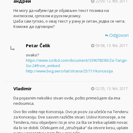
андрей
22:09, 12. feb. 2017.
Не могу да нађем где је објављен текст позива на
енглеском, српском и руском језику.
Џаба сам гуглао, о овај текст у рану је ситан, једва се чита.
Коможе да одговори?
Odgovori
Petar Čelik
09:58, 13. feb. 2017.
ovako?
https://www.scribd.com/document/339078290/Za-Tango-
Six-2#from_embed
http://www.beg.aero/lat/strana/25711/koncesija
Vladimir
02:35, 13. feb. 2017.
Da pojasnim nekoliko stvari ovde, pošto primećujem da ima
nedoumica.
Ovo što vidite nije Koncesija. Ovo je poziv za učešće na Tenderu
za Koncesiju. Dve sasvim različite stvari. Uslovi Koncesije, a ne
Tendera, nisu objavljeni i to je ono za šta se treba uplatiti novac
da bi se dobili. Očekujem od „stručnjaka“ da otvore kesu, uplate