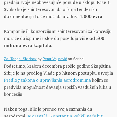
predaju svoje neobavezujuće ponude u sklopu Faze 1.
Svako ko je zainteresovan da otkupi tendersku
dokumentaciju to će moći da uradi za
1.000 evra
.
Kompanije ili konzorcijumi zainteresovani za koncesiju
moraće da ispune i uslov da poseduju
više od 500
miliona evra kapitala
.
Za_Tango_Six.docx
by
Petar Vojinović
on Scribd
Podsetimo, krajem decembra prošle godine Skupština
Srbije je na predlog Vlade po hitnom postupku usvojila
Predlog zakona o upravljanju aerodromima
kojim se
predviđa mogućnost davanja srpskih vazdušnih luka u
koncesiju.
Nakon toga, Blic je preneo svoja saznanja da
aerodromi
„Morava“ i „Konstantin Veliki“ neće biti