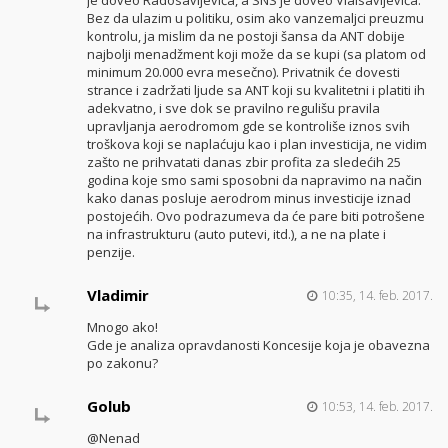
Bez da ulazim u politiku, osim ako vanzemaljci preuzmu
kontrolu, ja mislim da ne postoji šansa da ANT dobije
najbolji menadžment koji može da se kupi (sa platom od
minimum 20.000 evra mesečno). Privatnik će dovesti
strance i zadržati ljude sa ANT koji su kvalitetni i platiti ih
adekvatno, i sve dok se pravilno regulišu pravila
upravljanja aerodromom gde se kontroliše iznos svih
troškova koji se naplaćuju kao i plan investicija, ne vidim
zašto ne prihvatati danas zbir profita za sledećih 25
godina koje smo sami sposobni da napravimo na način
kako danas posluje aerodrom minus investicije iznad
postojećih. Ovo podrazumeva da će pare biti potrošene
na infrastrukturu (auto putevi, itd.), a ne na plate i
penzije.
Vladimir
10:35, 14. feb. 2017.
Mnogo ako!
Gde je analiza opravdanosti Koncesije koja je obavezna
po zakonu?
Golub
10:53, 14. feb. 2017.
@Nenad