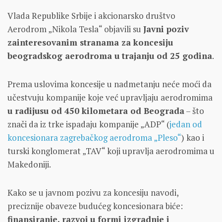
Vlada Republike Srbije i akcionarsko društvo
Aerodrom „Nikola Tesla“ objavili su
Javni poziv
zainteresovanim stranama za koncesiju
beogradskog aerodroma u trajanju od 25 godina
.
Prema uslovima koncesije u nadmetanju neće moći da
učestvuju kompanije koje već upravljaju aerodromima
u radijusu od 450 kilometara od Beograda
– što
znači da iz trke ispadaju kompanije „ADP“ (
jedan od
koncesionara zagrebačkog aerodroma „Pleso“
) kao i
turski konglomerat „TAV“ koji upravlja aerodromima u
Makedoniji.
Kako se u javnom pozivu za koncesiju navodi,
preciznije obaveze budućeg koncesionara biće:
finansiranje, razvoj u formi izgradnje i