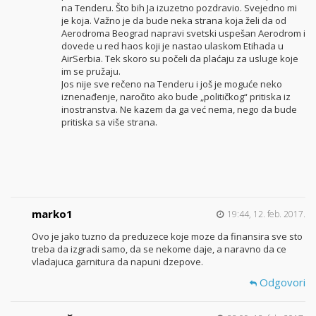
na Tenderu. Što bih Ja izuzetno pozdravio. Svejedno mi
je koja. Važno je da bude neka strana koja želi da od
Aerodroma Beograd napravi svetski uspešan Aerodrom i
dovede u red haos koji je nastao ulaskom Etihada u
AirSerbia. Tek skoro su počeli da plaćaju za usluge koje
im se pružaju.
Jos nije sve rečeno na Tenderu i još je moguće neko
iznenađenje, naročito ako bude „političkog“ pritiska iz
inostranstva. Ne kazem da ga već nema, nego da bude
pritiska sa više strana.
marko1
19:44, 12. feb. 2017.
Ovo je jako tuzno da preduzece koje moze da finansira sve sto
treba da izgradi samo, da se nekome daje, a naravno da ce
vladajuca garnitura da napuni dzepove.
Odgovori