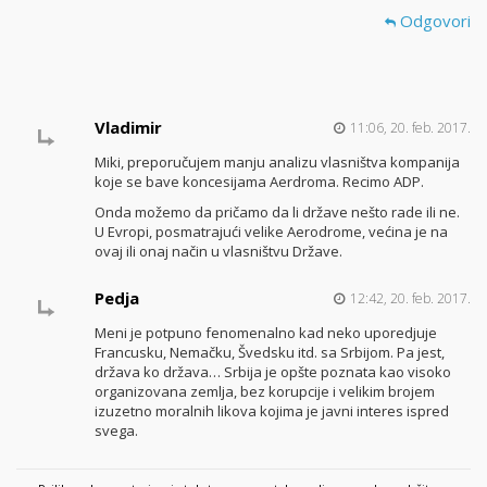
Odgovori
Vladimir
11:06, 20. feb. 2017.
Miki, preporučujem manju analizu vlasništva kompanija
koje se bave koncesijama Aerdroma. Recimo ADP.
Onda možemo da pričamo da li države nešto rade ili ne.
U Evropi, posmatrajući velike Aerodrome, većina je na
ovaj ili onaj način u vlasništvu Države.
Pedja
12:42, 20. feb. 2017.
Meni je potpuno fenomenalno kad neko uporedjuje
Francusku, Nemačku, Švedsku itd. sa Srbijom. Pa jest,
država ko država… Srbija je opšte poznata kao visoko
organizovana zemlja, bez korupcije i velikim brojem
izuzetno moralnih likova kojima je javni interes ispred
svega.