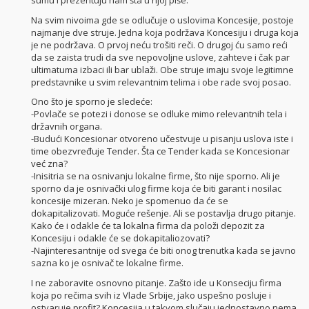
sumu i prezentuju nam šta u njoj piše.
Na svim nivoima gde se odlučuje o uslovima Koncesije, postoje
najmanje dve struje. Jedna koja podržava Koncesiju i druga koja
je ne podržava. O prvoj neću trošiti reči. O drugoj ću samo reći
da se zaista trudi da sve nepovoljne uslove, zahteve i čak par
ultimatuma izbaci ili bar ublaži. Obe struje imaju svoje legitimne
predstavnike u svim relevantnim telima i obe rade svoj posao.
Ono što je sporno je sledeće:
-Povlače se potezi i donose se odluke mimo relevantnih tela i
državnih organa.
-Budući Koncesionar otvoreno učestvuje u pisanju uslova iste i
time obezvređuje Tender. Šta ce Tender kada se Koncesionar
već zna?
-Inisitria se na osnivanju lokalne firme, što nije sporno. Ali je
sporno da je osnivački ulog firme koja će biti garant i nosilac
koncesije mizeran. Neko je spomenuo da će se
dokapitalizovati. Moguće rešenje. Ali se postavlja drugo pitanje.
Kako će i odakle će ta lokalna firma da položi depozit za
Koncesiju i odakle će se dokapitaliozovati?
-Najinteresantnije od svega će biti onog trenutka kada se javno
sazna ko je osnivač te lokalne firme.
I ne zaboravite osnovno pitanje. Zašto ide u Konseciju firma
koja po rečima svih iz Vlade Srbije, jako uspešno posluje i
ostvaruje profit? Koncesija u takvom slučaju jednostavno nema