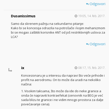
Odgovori
Dusanissimus
19:05, 14. feb. 2017.
Samo da skrenem pažnju na sekundarno pitanje:
Kako bi se koncesija odrazila na potrošače i kojim mehanizmom
bi se mogao zaštititi korisnike ANT od još restriktivnijih uslova za
LCA?
Odgovori
ix
08:17, 15. feb. 2017.
Koncesionaru je u interesu da napravi što veće prihode i
profit na aerodromu. On to može da uradi na nekoliko
načina:
1. Visokim taksama, što može da ide do neke granice a
onda će napraviti kontraefekat (cenovnik na BEG je već
sada blizu te granice i ne vidim mnogo prostora za dalje
povećavanje cena).