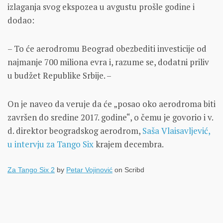
izlaganja svog ekspozea u avgustu prošle godine i
dodao:
– To će aerodromu Beograd obezbediti investicije od
najmanje 700 miliona evra i, razume se, dodatni priliv
u budžet Republike Srbije. –
On je naveo da veruje da će „posao oko aerodroma biti
završen do sredine 2017. godine“, o čemu je govorio i v.
d. direktor beogradskog aerodrom,
Saša Vlaisavljević,
u intervju za Tango Six
krajem decembra.
Za Tango Six 2
by
Petar Vojinović
on Scribd