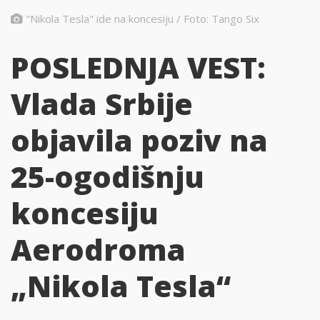
"Nikola Tesla" ide na koncesiju / Foto: Tango Six
POSLEDNJA VEST:
Vlada Srbije
objavila poziv na
25-ogodišnju
koncesiju
Aerodroma
„Nikola Tesla“