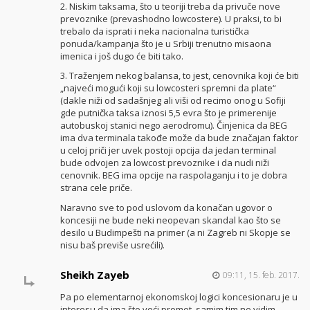
2. Niskim taksama, što u teoriji treba da privuče nove
prevoznike (prevashodno lowcostere). U praksi, to bi
trebalo da isprati i neka nacionalna turistička
ponuda/kampanja što je u Srbiji trenutno misaona
imenica i još dugo će biti tako.
3. Traženjem nekog balansa, to jest, cenovnika koji će biti
„najveći mogući koji su lowcosteri spremni da plate“
(dakle niži od sadašnjeg ali viši od recimo onog u Sofiji
gde putnička taksa iznosi 5,5 evra što je primerenije
autobuskoj stanici nego aerodromu). Činjenica da BEG
ima dva terminala takođe može da bude značajan faktor
u celoj priči jer uvek postoji opcija da jedan terminal
bude odvojen za lowcost prevoznike i da nudi niži
cenovnik. BEG ima opcije na raspolaganju i to je dobra
strana cele priče.
Naravno sve to pod uslovom da konačan ugovor o
koncesiji ne bude neki neopevan skandal kao što se
desilo u Budimpešti na primer (a ni Zagreb ni Skopje se
nisu baš previše usrećili).
Sheikh Zayeb
09:11, 15. feb. 2017.
Pa po elementarnoj ekonomskoj logici koncesionaru je u
interesu da ima što veći promet, samim tim ne vidim