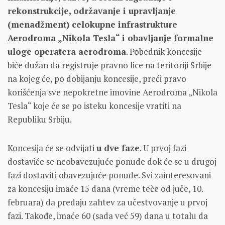
rekonstrukcije, održavanje i upravljanje
(menadžment) celokupne infrastrukture
Aerodroma „Nikola Tesla“ i obavljanje formalne
uloge operatera aerodroma
. Pobednik koncesije
biće dužan da registruje pravno lice na teritoriji Srbije
na kojeg će, po dobijanju koncesije, preći pravo
korišćenja sve nepokretne imovine Aerodroma „Nikola
Tesla“ koje će se po isteku koncesije vratiti na
Republiku Srbiju.
Koncesija će se odvijati
u dve faze
. U prvoj fazi
dostaviće se neobavezujuće ponude dok će se u drugoj
fazi dostaviti obavezujuće ponude. Svi zainteresovani
za koncesiju imaće 15 dana (vreme teče od juče, 10.
februara) da predaju zahtev za učestvovanje u prvoj
fazi. Takođe, imaće 60 (sada već 59) dana u totalu da