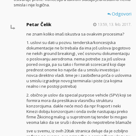
smisla i nije logična.
Odgovori
Petar Čelik
13:59, 13. feb. 2017.
ne znam koliko imaš iskustva sa ovakvim procesima?
1. uslovi su dati u pozivu. tenderska/koncesijska
dokumentacije ne bi trebala da ima još uslova (pogotovo
ne nekih ground breaking) , već osnovnu dokumentaciju
o poslovanju aerodroma. nema potrebe za još uslova
pored ovoga, pa su tako i formirali scorecard koji daje
prednost onome ko najviše da u smislu investicija i
novca direktno vladi. time je i zaobiđena priča o uslovima
u smislu izgradnje novog terminala i piste (za kojima
realno i ne postoji potreba)
2. obično je uslov da special purpose vehicle (SPV) koji se
formira mora da preslikava vlasničku strukturu
konzorcijuma. dakle neće moći da npr Fraport i neki
Kinezi dobiju konzorcijum i onda ovde nastupaju preko
firme Žikicinog malog. u suprotnom taj tender bi mogao
veoma lako da se sruši i dovede do nepotrebne blamaže
sve u svemu, iz ovih 20tak stranica deluje da je ozbiljno