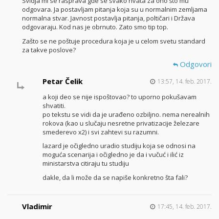
Svidja mi se rasprava gde se svako hvata za ono što mu
odgovara. Ja postavljam pitanja koja su u normalnim zemljama
normalna stvar. Javnost postavlja pitanja, poltičari i Država
odgovaraju. Kod nas je obrnuto. Zato smo tip top.
Zašto se ne poštuje procedura koja je u celom svetu standard
za takve poslove?
Odgovori
Petar Čelik
13:57, 14. feb. 2017.
a koji deo se nije ispoštovao? to uporno pokušavam
shvatiti.
po tekstu se vidi da je urađeno ozbiljno. nema nerealnih
rokova (kao u slučaju nesretne privatizacije železare
smederevo x2) i svi zahtevi su razumni.
lazard je očigledno uradio studiju koja se odnosi na
moguća scenarija i očigledno je da i vučuć i ilić iz
ministarstva citiraju tu studiju
dakle, da li može da se napiše konkretno šta fali?
Vladimir
17:45, 14. feb. 2017.