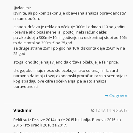
@vladimir
izvinite, ali po kom zakonu je obavezna analiza opravdanosti?
nisam upućen.
e sada. država je rekla da očekuje 300mil odmah i 10 po godini
(previše ako pitaš mene, ali postoji neki račun dakle)
pa ako dobiju 300mil+10mil godišnje na diskontnoj stopi od 10%
to daje total od 390mil€ na 25god
sa druge strane 25mil po god na 10% diskonta daje 250mil€ na
25 god
stoga, ono što je najavljeno da država očekuje je fair price.
drugo, ako imaju nešto što očekuju i ako su unajmili lazard
naravno da imaju i svoj ekonomski proračun raznih scenarija iz
kog ispadaju ove cifre i očekivanja, pa je i to analiza
opravdanosti
Odgovori
Vladimir
12:48, 14. feb. 2017.
Rekli su iz Drzave 2014 da će 2015 biti bolja. Ponovili 2015 za
2016. Isto uradili 2016 za 2017.