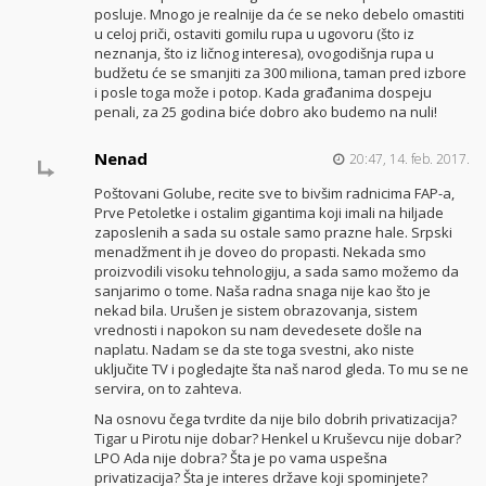
posluje. Mnogo je realnije da će se neko debelo omastiti
u celoj priči, ostaviti gomilu rupa u ugovoru (što iz
neznanja, što iz ličnog interesa), ovogodišnja rupa u
budžetu će se smanjiti za 300 miliona, taman pred izbore
i posle toga može i potop. Kada građanima dospeju
penali, za 25 godina biće dobro ako budemo na nuli!
Nenad
20:47, 14. feb. 2017.
Poštovani Golube, recite sve to bivšim radnicima FAP-a,
Prve Petoletke i ostalim gigantima koji imali na hiljade
zaposlenih a sada su ostale samo prazne hale. Srpski
menadžment ih je doveo do propasti. Nekada smo
proizvodili visoku tehnologiju, a sada samo možemo da
sanjarimo o tome. Naša radna snaga nije kao što je
nekad bila. Urušen je sistem obrazovanja, sistem
vrednosti i napokon su nam devedesete došle na
naplatu. Nadam se da ste toga svestni, ako niste
uključite TV i pogledajte šta naš narod gleda. To mu se ne
servira, on to zahteva.
Na osnovu čega tvrdite da nije bilo dobrih privatizacija?
Tigar u Pirotu nije dobar? Henkel u Kruševcu nije dobar?
LPO Ada nije dobra? Šta je po vama uspešna
privatizacija? Šta je interes države koji spominjete?