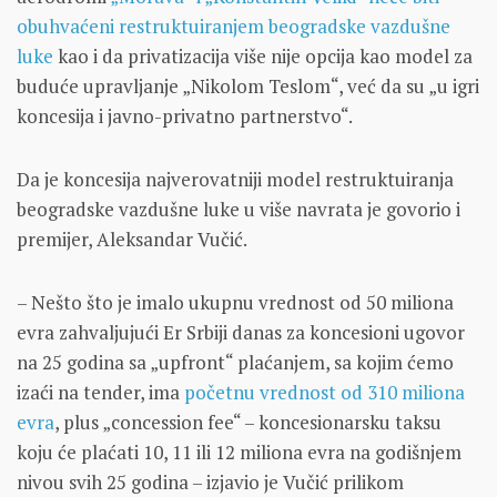
obuhvaćeni restruktuiranjem beogradske vazdušne
luke
kao i da privatizacija više nije opcija kao model za
buduće upravljanje „Nikolom Teslom“, već da su „u igri
koncesija i javno-privatno partnerstvo“.
Da je koncesija najverovatniji model restruktuiranja
beogradske vazdušne luke u više navrata je govorio i
premijer, Aleksandar Vučić.
– Nešto što je imalo ukupnu vrednost od 50 miliona
evra zahvaljujući Er Srbiji danas za koncesioni ugovor
na 25 godina sa „upfront“ plaćanjem, sa kojim ćemo
izaći na tender, ima
početnu vrednost od 310 miliona
evra
, plus „concession fee“ – koncesionarsku taksu
koju će plaćati 10, 11 ili 12 miliona evra na godišnjem
nivou svih 25 godina – izjavio je Vučić prilikom