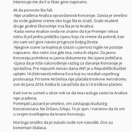
Interesuje me da li si čitao gore napisano.
Ali da ponovim šta fali.
-Nije urađena Analiza opravdanosti Koncesije. Zaista je smešno
da ovde gubimo vreme oko toga šta to znači. Svaki student
druge godine Ekonomije zna šta je ta Analiza.
-Kada nema Analize onda ne znamo da li je Premijer rekoa
istinu ili još jednu političku izjavu koju će vreme da potvrdi, kao
sto sam već gore naveo prognoze boljeg života.
-Njegove sume sa kojima je izlazio u javnost nigde ne postoje
napisano. Ako neko zna gde ima, neka ih objavi. Za javnu
Koncesiju potrebna su javna dokumenta. Ne izjave političara.
-Izjava da je loše rukovođenje razlog za davanje Koncesije je
sprdačina. Pre nepunih mesec dana ANT je u Republički Budžet
uplatio 14 (četrnaest) miliona Evra koji su rezultat uspešnog
poslovanja. Pri tome AirSerbia nije plaćala troskove Aerodromu
sve do Juna 2016. Kolika bi zarad bila da si i ti troškovi plaćeni.
Kad sve to uzmeš u obzir vidi se da ima razloga zasto ta Analiza
nije urađena.
Pominjati Lazzard je smešno, oni zastupaju budućeg
Koncesionara. Ne Državu Srbiju. To je spin. I naravno da će oni
u svojim izveštajima da brane Koncesiju.
Ima toga onoliko da je suludo ovde sve navoditi. Ovo su
komentari čitalaca.