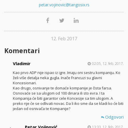
petar.vojinovic@tangosix.rs
12. Feb 2017
Komentari
Vladimir
02:05, 12. feb. 2017.
Kao prvo ADP nije ispao iz igre. Imaju oni sestru kompaniju. Ko
želi više detalja neka gugla. Inače Francuzi su glavni
Koncesionari.
Kao drugo, osnivanje te domaće kompanije je čista farsa.
Osnovaće se sa ulogom od 100 dinara ili sto evra. I ta
Kompanija će biti garantor cele Koncesije sa tim ulogom. A
preko nje će se odlivati novac. Da li iko sme da se kladi ko će biti
jedan od osnivača te Kompanije?
Odgovori
Petar Vojinović
13:33, 12. feb. 2017.