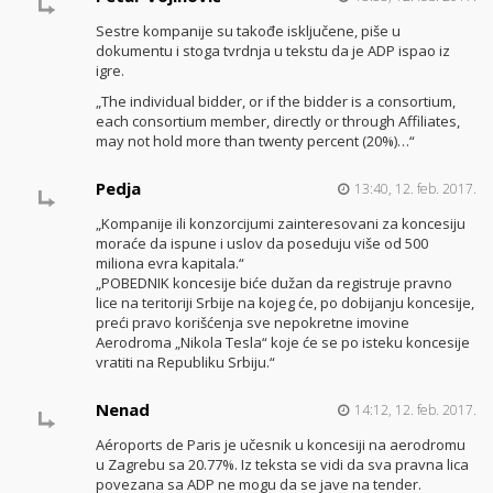
Sestre kompanije su takođe isključene, piše u
dokumentu i stoga tvrdnja u tekstu da je ADP ispao iz
igre.
„The individual bidder, or if the bidder is a consortium,
each consortium member, directly or through Affiliates,
may not hold more than twenty percent (20%)…“
Pedja
13:40, 12. feb. 2017.
„Kompanije ili konzorcijumi zainteresovani za koncesiju
moraće da ispune i uslov da poseduju više od 500
miliona evra kapitala.“
„POBEDNIK koncesije biće dužan da registruje pravno
lice na teritoriji Srbije na kojeg će, po dobijanju koncesije,
preći pravo korišćenja sve nepokretne imovine
Aerodroma „Nikola Tesla“ koje će se po isteku koncesije
vratiti na Republiku Srbiju.“
Nenad
14:12, 12. feb. 2017.
Aéroports de Paris je učesnik u koncesiji na aerodromu
u Zagrebu sa 20.77%. Iz teksta se vidi da sva pravna lica
povezana sa ADP ne mogu da se jave na tender.