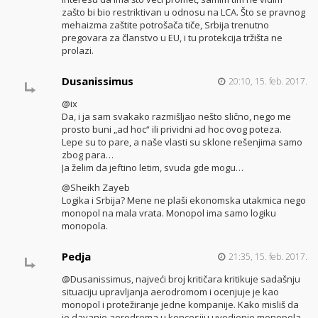
zašto bi bio restriktivan u odnosu na LCA. Što se pravnog
mehaizma zaštite potrošača tiče, Srbija trenutno
pregovara za članstvo u EU, i tu protekcija tržišta ne
prolazi.
Dusanissimus
20:10, 15. feb. 2017.
@ix
Da, i ja sam svakako razmišljao nešto slično, nego me
prosto buni „ad hoc“ ili prividni ad hoc ovog poteza.
Lepe su to pare, a naše vlasti su sklone rešenjima samo
zbog para…
Ja želim da jeftino letim, svuda gde mogu…
@Sheikh Zayeb
Logika i Srbija? Mene ne plaši ekonomska utakmica nego
monopol na mala vrata. Monopol ima samo logiku
monopola.
Pedja
21:35, 15. feb. 2017.
@Dusanissimus, najveći broj kritičara kritikuje sadašnju
situaciju upravljanja aerodromom i ocenjuje je kao
monopol i protežiranje jedne kompanije. Kako misliš da
je davanje aerodroma u koncesiju uvodjenje monopola