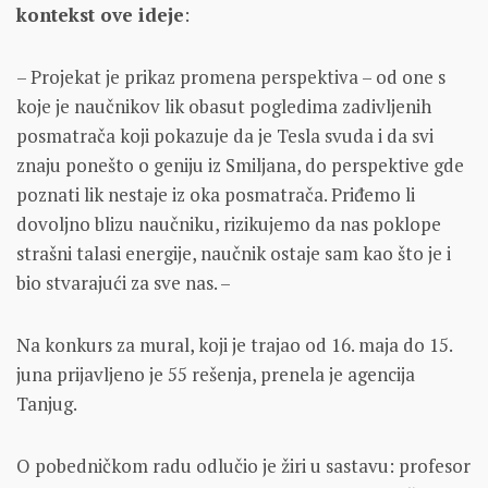
kontekst ove ideje
:
– Projekat je prikaz promena perspektiva – od one s
koje je naučnikov lik obasut pogledima zadivljenih
posmatrača koji pokazuje da je Tesla svuda i da svi
znaju ponešto o geniju iz Smiljana, do perspektive gde
poznati lik nestaje iz oka posmatrača. Priđemo li
dovoljno blizu naučniku, rizikujemo da nas poklope
strašni talasi energije, naučnik ostaje sam kao što je i
bio stvarajući za sve nas. –
Na konkurs za mural, koji je trajao od 16. maja do 15.
juna prijavljeno je 55 rešenja, prenela je agencija
Tanjug.
O pobedničkom radu odlučio je žiri u sastavu: profesor