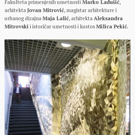
Fakulteta primenjenih umetnosti
Marko Lađušić
,
arhitekta
Jovan Mitrović
, magistar arhitekture i
urbanog dizajna
Maja Lalić
, arhitekta
Aleksandra
Mitrovski
i istoričar umetnosti i kustos
Milica Pekić.