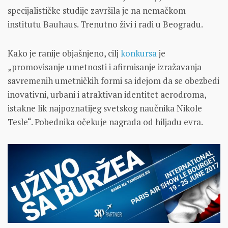
specijalističke studije završila je na nemačkom
institutu Bauhaus. Trenutno živi i radi u Beogradu.
Kako je ranije objašnjeno, cilj
konkursa
je
„promovisanje umetnosti i afirmisanje izražavanja
savremenih umetničkih formi sa idejom da se obezbedi
inovativni, urbani i atraktivan identitet aerodroma,
istakne lik najpoznatijeg svetskog naučnika Nikole
Tesle“. Pobednika očekuje nagrada od hiljadu evra.