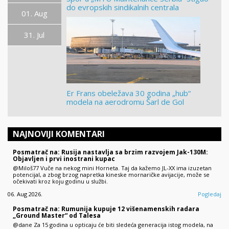
do evropskih sindikalnih centrala
01. Aug
31. Jul
Er Frans obeležava 30 godina „hub“
modela na aerodromu Šarl de Gol
NAJNOVIJI KOMENTARI
Posmatrač na: Rusija nastavlja sa brzim razvojem Jak-130M:
Objavljen i prvi inostrani kupac
@Miloš77 Vuče na nekog mini Horneta. Taj da kažemo JL-XX ima izuzetan
potencijal, a zbog brzog napretka kineske mornaričke avijacije, može se
očekivati kroz koju godinu u službi.
06. Aug 2026.
Pogledaj
Posmatrač na: Rumunija kupuje 12 višenamenskih radara
„Ground Master“ od Talesa
@dane Za 15 godina u opticaju će biti sledeća generacija istog modela, na