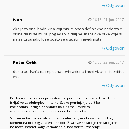
Odgovori
ivan
16:15, 21. jun. 2017.
Ako je to onaj hodnik na koji mislim onda definitivno nedostaje
sirine da bi se mural pogledao iz daljine. Inace ove slike koje su
na sajtu su jako lose posto se u sustini nevidi nista.
Odgovori
Petar Čelik
12:35, 22. jun. 2017.
dosta podseća na rep etihadovih aviona i novi vizuelni identitet
ey-a
Odgovori
Prilikom komentarisanja tekstova na portalu molimo vas da se držite
isključivo vazduhoplovnih tema. Svako pominjanje politike,
nacionalnih i drugih odrednica koje nemaju veze sa
vazduhoplovstvom biće moderisano bez izuzetka.
Svi komentari na portalu su predmoderisani, odobravanje bilo kog
komentara bilo kog značenja ne odražava stav redakcije i redakcija se
ne može smatrati odgovornom za njihov sadržaj, značenje ili