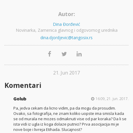
Autor:
Dina Đorđević
Novinarka, Zamenica glavnog i odgovornog urednika
dina.djordjevic@tangosix.rs
21. Jun 2017
Komentari
Golub
16:09, 21. jun. 2017.
Pa, jedva cekam da licno vidim, pa da mogu da prosudim.
Ovako, sa fotografija, ne znam koliko uopste ima smisla kada
se od murala ne mozes odmaknuti vise od par koraka? Da li se
ista vidi iz ugla iz koga dolaze putnici? Prva asocijacija mi je
nove boje i livreja Etihada. Slucajnost?