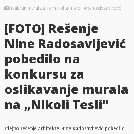
Izabran mural za Terminal 2/ Foto: Nina Radosavljević
[FOTO] Rešenje
Nine Radosavljević
pobedilo na
konkursu za
oslikavanje murala
na „Nikoli Tesli“
Idejno rešenje arhitekte Nine Radosavljević pobedilo