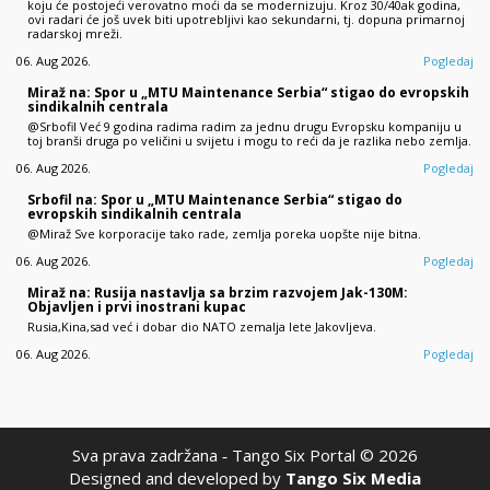
koju će postojeći verovatno moći da se modernizuju. Kroz 30/40ak godina,
ovi radari će još uvek biti upotrebljivi kao sekundarni, tj. dopuna primarnoj
radarskoj mreži.
06. Aug 2026.
Pogledaj
Miraž na: Spor u „MTU Maintenance Serbia“ stigao do evropskih
sindikalnih centrala
@Srbofil Već 9 godina radima radim za jednu drugu Evropsku kompaniju u
toj branši druga po veličini u svijetu i mogu to reći da je razlika nebo zemlja.
06. Aug 2026.
Pogledaj
Srbofil na: Spor u „MTU Maintenance Serbia“ stigao do
evropskih sindikalnih centrala
@Miraž Sve korporacije tako rade, zemlja poreka uopšte nije bitna.
06. Aug 2026.
Pogledaj
Miraž na: Rusija nastavlja sa brzim razvojem Jak-130M:
Objavljen i prvi inostrani kupac
Rusia,Kina,sad već i dobar dio NATO zemalja lete Jakovljeva.
06. Aug 2026.
Pogledaj
Sva prava zadržana ‐ Tango Six Portal © 2026
Designed and developed by
Tango Six Media