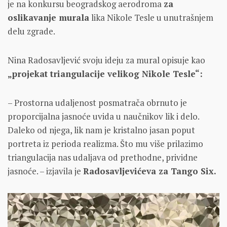
je na konkursu beogradskog aerodroma
za
oslikavanje murala
lika Nikole Tesle u unutrašnjem
delu zgrade.
Nina Radosavljević svoju ideju za mural opisuje kao
„projekat triangulacije velikog Nikole Tesle“:
– Prostorna udaljenost posmatrača obrnuto je
proporcijalna jasnoće uvida u naučnikov lik i delo.
Daleko od njega, lik nam je kristalno jasan poput
portreta iz perioda realizma. Što mu više prilazimo
triangulacija nas udaljava od prethodne, prividne
jasnoće. – izjavila je
Radosavljevićeva za Tango Six.