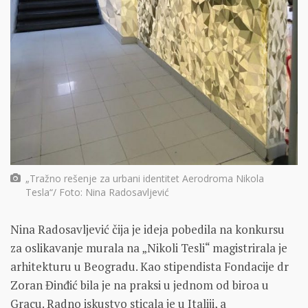
„Tražno rešenje za urbani identitet Aerodroma Nikola
Tesla“/ Foto: Nina Radosavljević
Nina Radosavljević čija je ideja pobedila na konkursu
za oslikavanje murala na „Nikoli Tesli“ magistrirala je
arhitekturu u Beogradu. Kao stipendista Fondacije dr
Zoran Đinđić bila je na praksi u jednom od biroa u
Gracu. Radno iskustvo sticala je u Italiji, a