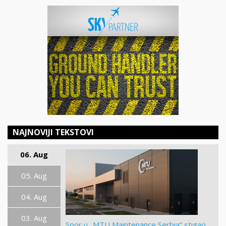
NAJNOVIJI TEKSTOVI
06. Aug
05. Aug
04. Aug
03. Aug
Spor u „MTU Maintenance Serbia“ stigao