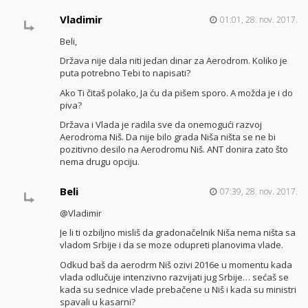
Vladimir
01:01, 28. nov. 2017.
Beli,
Država nije dala niti jedan dinar za Aerodrom. Koliko je
puta potrebno Tebi to napisati?
Ako Ti čitaš polako, Ja ću da pišem sporo. A možda je i do
piva?
Država i Vlada je radila sve da onemogući razvoj
Aerodroma Niš. Da nije bilo grada Niša ništa se ne bi
pozitivno desilo na Aerodromu Niš. ANT donira zato što
nema drugu opciju.
Beli
07:39, 28. nov. 2017.
@Vladimir
Je li ti ozbiljno misliš da gradonačelnik Niša nema ništa sa
vladom Srbije i da se moze odupreti planovima vlade.
Odkud baš da aerodrm Niš ozivi 2016e u momentu kada
vlada odlučuje intenzivno razvijati jug Srbije… sećaš se
kada su sednice vlade prebačene u Niš i kada su ministri
spavali u kasarni?