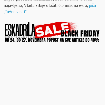
najavljeno, Vlada Srbije uložiti 6,5 miliona evra,
pišu
„Južne vesti“
.