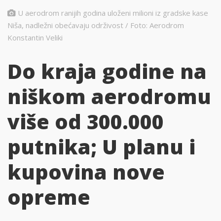
U aerodrom ranijih godina uloženi milioni iz gradske kase
Niša, nadležni obećavaju održivost / Foto: Aerodrom
Konstantin Veliki
Do kraja godine na
niškom aerodromu
više od 300.000
putnika; U planu i
kupovina nove
opreme