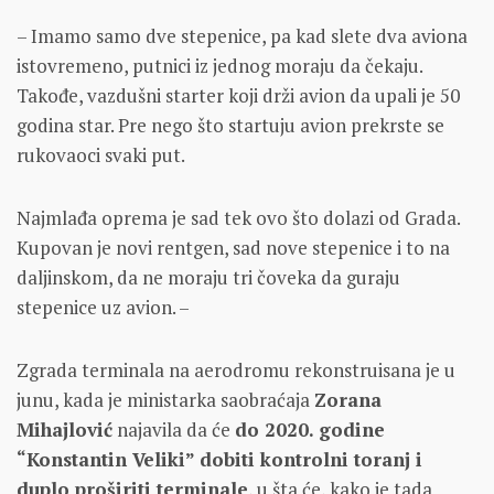
– Imamo samo dve stepenice, pa kad slete dva aviona
istovremeno, putnici iz jednog moraju da čekaju.
Takođe, vazdušni starter koji drži avion da upali je 50
godina star. Pre nego što startuju avion prekrste se
rukovaoci svaki put.
Najmlađa oprema je sad tek ovo što dolazi od Grada.
Kupovan je novi rentgen, sad nove stepenice i to na
daljinskom, da ne moraju tri čoveka da guraju
stepenice uz avion. –
Zgrada terminala na aerodromu rekonstruisana je u
junu, kada je ministarka saobraćaja
Zorana
Mihajlović
najavila da će
do 2020. godine
“Konstantin Veliki” dobiti kontrolni toranj i
duplo proširiti terminale
, u šta će, kako je tada