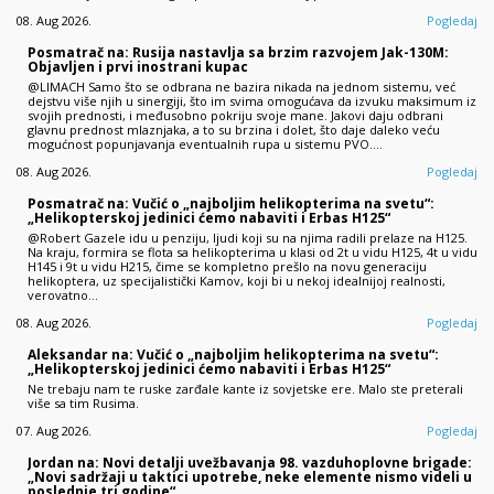
08. Aug 2026.
Pogledaj
Posmatrač na: Rusija nastavlja sa brzim razvojem Jak-130M:
Objavljen i prvi inostrani kupac
@LIMACH Samo što se odbrana ne bazira nikada na jednom sistemu, već
dejstvu više njih u sinergiji, što im svima omogućava da izvuku maksimum iz
svojih prednosti, i međusobno pokriju svoje mane. Jakovi daju odbrani
glavnu prednost mlaznjaka, a to su brzina i dolet, što daje daleko veću
mogućnost popunjavanja eventualnih rupa u sistemu PVO.…
08. Aug 2026.
Pogledaj
Posmatrač na: Vučić o „najboljim helikopterima na svetu“:
„Helikopterskoj jedinici ćemo nabaviti i Erbas H125“
@Robert Gazele idu u penziju, ljudi koji su na njima radili prelaze na H125.
Na kraju, formira se flota sa helikopterima u klasi od 2t u vidu H125, 4t u vidu
H145 i 9t u vidu H215, čime se kompletno prešlo na novu generaciju
helikoptera, uz specijalistički Kamov, koji bi u nekoj idealnijoj realnosti,
verovatno…
08. Aug 2026.
Pogledaj
Aleksandar na: Vučić o „najboljim helikopterima na svetu“:
„Helikopterskoj jedinici ćemo nabaviti i Erbas H125“
Ne trebaju nam te ruske zarđale kante iz sovjetske ere. Malo ste preterali
više sa tim Rusima.
07. Aug 2026.
Pogledaj
Jordan na: Novi detalji uvežbavanja 98. vazduhoplovne brigade:
„Novi sadržaji u taktici upotrebe, neke elemente nismo videli u
poslednje tri godine“