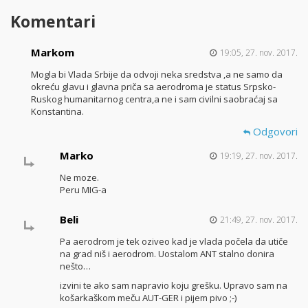
Komentari
Markom
19:05, 27. nov. 2017.
Mogla bi Vlada Srbije da odvoji neka sredstva ,a ne samo da
okreću glavu i glavna priča sa aerodroma je status Srpsko-
Ruskog humanitarnog centra,a ne i sam civilni saobraćaj sa
Konstantina.
Odgovori
Marko
19:19, 27. nov. 2017.
Ne moze.
Peru MIG-a
Beli
21:49, 27. nov. 2017.
Pa aerodrom je tek oziveo kad je vlada počela da utiče
na grad niš i aerodrom. Uostalom ANT stalno donira
nešto…
izvini te ako sam napravio koju grešku. Upravo sam na
košarkaškom meču AUT-GER i pijem pivo ;-)