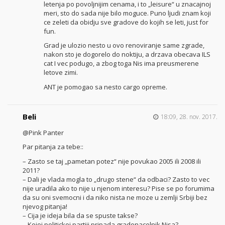
letenja po povoljnijim cenama, i to „leisure“ u znacajnoj
meri, sto do sada nije bilo moguce. Puno ljudi znam koji
ce zeleti da obidju sve gradove do kojih se leti, just for
fun.
Grad je ulozio nesto u ovo renoviranje same zgrade,
nakon sto je dogorelo do noktiju, a drzava obecava ILS
cat I vec podugo, a zbog toga Nis ima preusmerene
letove zimi.
ANT je pomogao sa nesto cargo opreme.
Beli
18:09, 28. nov. 2017.
@Pink Panter
Par pitanja za tebe::
– Zasto se taj „pametan potez“ nije povukao 2005 ili 2008 ili
2011?
– Dali je vlada mogla to „drugo stene“ da odbaci? Zasto to vec
nije uradila ako to nije u njenom interesu? Pise se po forumima
da su oni svemocni i da niko nista ne moze u zemlji Srbiji bez
njevog pitanja!
– Cija je ideja bila da se spuste takse?
– Kojoj politickoj partiji pripada gradonacelnik Nisa?