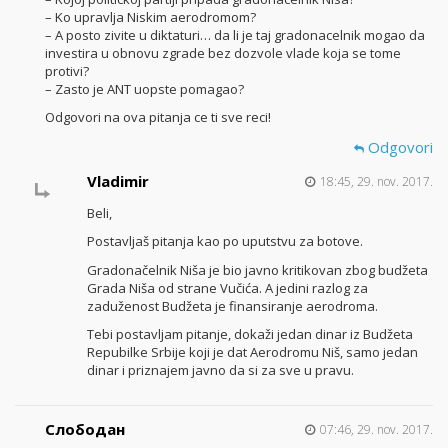
– Ko upravlja Niskim aerodromom?
– A posto zivite u diktaturi… da li je taj gradonacelnik mogao da
investira u obnovu zgrade bez dozvole vlade koja se tome
protivi?
– Zasto je ANT uopste pomagao?
Odgovori na ova pitanja ce ti sve reci!
Odgovori
Vladimir
18:45, 29. nov. 2017.
Beli,
Postavljaš pitanja kao po uputstvu za botove.
Gradonačelnik Niša je bio javno kritikovan zbog budžeta
Grada Niša od strane Vučića. A jedini razlog za
zaduženost Budžeta je finansiranje aerodroma.
Tebi postavljam pitanje, dokaži jedan dinar iz Budžeta
Repubilke Srbije koji je dat Aerodromu Niš, samo jedan
dinar i priznajem javno da si za sve u pravu.
Слободан
07:46, 29. nov. 2017.