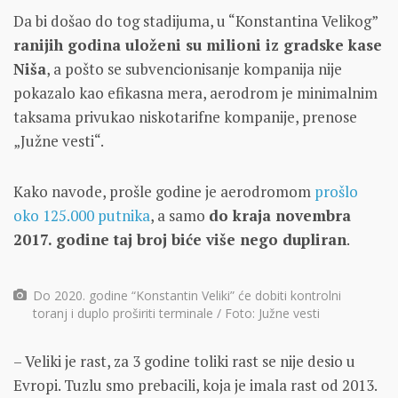
Da bi došao do tog stadijuma, u “Konstantina Velikog”
ranijih godina uloženi su milioni iz gradske kase
Niša
, a pošto se subvencionisanje kompanija nije
pokazalo kao efikasna mera, aerodrom je minimalnim
taksama privukao niskotarifne kompanije, prenose
„Južne vesti“.
Kako navode, prošle godine je aerodromom
prošlo
oko 125.000 putnika
, a samo
do kraja novembra
2017. godine taj broj biće više nego dupliran
.
Do 2020. godine “Konstantin Veliki” će dobiti kontrolni
toranj i duplo proširiti terminale / Foto: Južne vesti
– Veliki je rast, za 3 godine toliki rast se nije desio u
Evropi. Tuzlu smo prebacili, koja je imala rast od 2013.