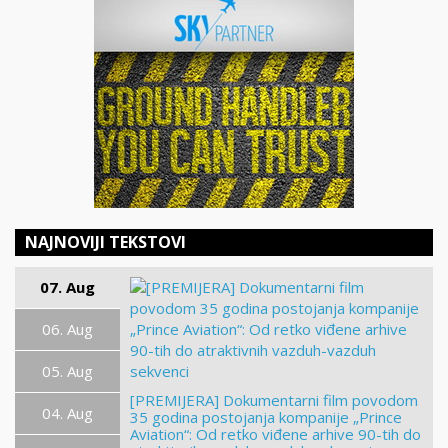
NAJNOVIJI TEKSTOVI
07. Aug
06. Aug
05. Aug
[PREMIJERA] Dokumentarni film povodom
04. Aug
35 godina postojanja kompanije „Prince
Aviation“: Od retko viđene arhive 90-tih do