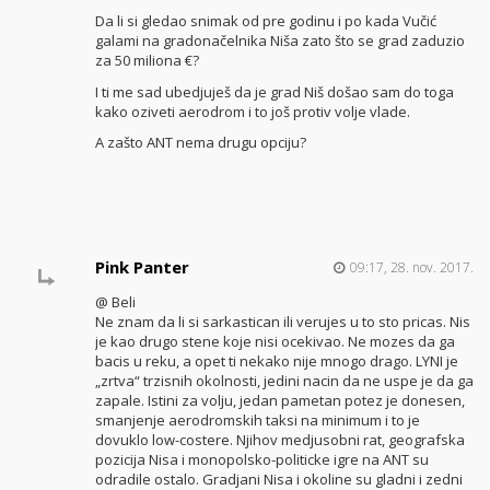
Da li si gledao snimak od pre godinu i po kada Vučić
galami na gradonačelnika Niša zato što se grad zaduzio
za 50 miliona €?
I ti me sad ubedjuješ da je grad Niš došao sam do toga
kako oziveti aerodrom i to još protiv volje vlade.
A zašto ANT nema drugu opciju?
Pink Panter
09:17, 28. nov. 2017.
@ Beli
Ne znam da li si sarkastican ili verujes u to sto pricas. Nis
je kao drugo stene koje nisi ocekivao. Ne mozes da ga
bacis u reku, a opet ti nekako nije mnogo drago. LYNI je
„zrtva“ trzisnih okolnosti, jedini nacin da ne uspe je da ga
zapale. Istini za volju, jedan pametan potez je donesen,
smanjenje aerodromskih taksi na minimum i to je
dovuklo low-costere. Njihov medjusobni rat, geografska
pozicija Nisa i monopolsko-politicke igre na ANT su
odradile ostalo. Gradjani Nisa i okoline su gladni i zedni