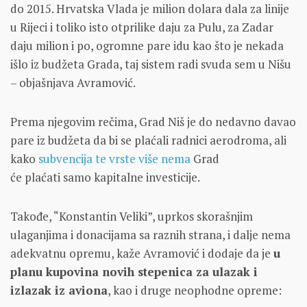
do 2015. Hrvatska Vlada je milion dolara dala za linije
u Rijeci i toliko isto otprilike daju za Pulu, za Zadar
daju milion i po, ogromne pare idu kao što je nekada
išlo iz budžeta Grada, taj sistem radi svuda sem u Nišu
– objašnjava Avramović.
Prema njegovim rečima, Grad Niš je do nedavno davao
pare iz budžeta da bi se plaćali radnici aerodroma, ali
kako
subvencija te vrste više nema
Grad
će plaćati samo kapitalne investicije.
Takođe, “Konstantin Veliki”, uprkos skorašnjim
ulaganjima i donacijama sa raznih strana, i dalje nema
adekvatnu opremu, kaže Avramović i dodaje da je
u
planu kupovina novih stepenica za ulazak i
izlazak iz aviona
, kao i druge neophodne opreme: