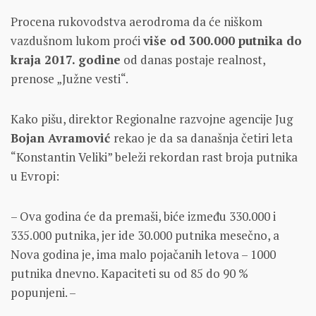
Procena rukovodstva aerodroma da će niškom
vazdušnom lukom proći
više od 300.000 putnika do
kraja 2017. godine
od danas postaje realnost,
prenose „Južne vesti“.
Kako pišu, direktor Regionalne razvojne agencije Jug
Bojan Avramović
rekao je da
sa današnja četiri leta
“Konstantin Veliki” beleži rekordan rast broja putnika
u Evropi:
– Ova godina će da premaši, biće između 330.000 i
335.000 putnika, jer ide 30.000 putnika mesečno, a
Nova godina je, ima malo pojačanih letova – 1000
putnika dnevno. Kapaciteti su od 85 do 90 %
popunjeni. –