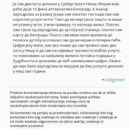
Ја сам два пута долазио у Србију преко Ниша. Морам вам
рећи да је то фина алтернатива Београду. А значај
аеродрома за развој града сам схватио тек када сам сам
користио услуге истог. Тако да ми није јасно зашто се више
не улаже у исти. У мом примеру то изгледа овако. Платио
сам такси од аеродрома до аутобуске станице, платио сам
карту до Београда. Пошто сам имао мало времена до
поласка аутобуса отишао сам да вечерам и попијем пиће.
Цифре јесу мале, али ако знамо да сам провео само два
сата у Нишу и да сам на најмање три места плаћао услуге,
то помножимо са например милион путника годишње у
будућности и долазимо до већ занимљивих цифри. Овако
да није било аеродрома не верујем да бих уопште долазио
у Ниш ове године.
Odgovori
Prilikom komentarisanja tekstova na portalu molimo vas da se držite
isključivo vazduhoplovnih tema. Svako pominjanje politike,
nacionalnih i drugih odrednica koje nemaju veze sa
vazduhoplovstvom biće moderisano bez izuzetka.
Svi komentari na portalu su predmoderisani, odobravanje bilo kog
komentara bilo kog značenja ne odražava stav redakcije i redakcija se
ne može smatrati odgovornom za njihov sadržaj, značenje ili
eventualne posledice.