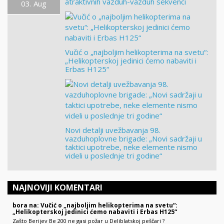
atraktivnih vazduh-vazduh sekvenci
03. Aug
Vučić o „najboljim helikopterima na svetu“:
„Helikopterskoj jedinici ćemo nabaviti i
Erbas H125“
Novi detalji uvežbavanja 98.
vazduhoplovne brigade: „Novi sadržaji u
taktici upotrebe, neke elemente nismo
videli u poslednje tri godine“
NAJNOVIJI KOMENTARI
bora na: Vučić o „najboljim helikopterima na svetu“:
„Helikopterskoj jedinici ćemo nabaviti i Erbas H125“
Zašto Berijev Be 200 ne gasi požar u Deliblatskoj peščari ?