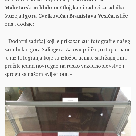
Maketarskim klubom Oluj
, kao
i radovi saradnika
Muzeja
Igora Cvetkovića
i
Branislava Vesića
, ističe
ona i dodaje:
– Dodatni sadržaj koji je prikazan su i fotografije našeg
saradnika Igora Salingera. Za ovu priliku, ustupio nam
je niz fotografija koje su izložbu učinile sadržajnijom i
pružile jedan novi ugao na rusko vazduhoplovstvo i
spregu sa našom avijacijom. –