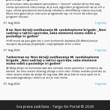
jel AI tumaci sliku (podatke) samostalno i "donosi" odluke (AI by the way
nema sposobnost odlucivanja, AI je kod, algoritam programiran da se vrti u
lupu, nema sposobnost donosenja odluka) o identifikaciji ciljeva svoj tudj
Muve bez glave (AI je zokruzen programski lup, ne moze da odlucuje,
program obican)
07. Aug 2026.
Pogledaj
B na: Novi detalji uvežbavanja 98. vazduhoplovne brigade: „Novi
sadržaji u taktici upotrebe, neke elemente nismo videli u
poslednje tri godine“
H145 mora da pazi gde leti u zoni borbenoh dejstava (20-40km) (moze
slucajno da pokupi prijateljski i neprijateljski dron u letu)
07. Aug 2026.
Pogledaj
Tankerman na: Novi detalji uvežbavanja 98. vazduhoplovne
brigade: „Novi sadržaji u taktici upotrebe, neke elemente
nismo videli u poslednje tri godine“
@ Milija Bolje ne komentarisati ako nemate nesto pametno i smisleno da
kazete. Svi smo svesni stranog uticaja u tom ratu i koliku svetsku podrsku su
neke strane imale da dodje do tog rata. JNA da je bila 3x veca opet ne bi
sacuvala Jugoslaviju i dobro je sto je vise nema.
07. Aug 2026.
Pogledaj
Sva prava zadržana ‐ Tango Six Portal © 2026