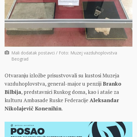
Mali dodatak postavci / Foto: Muzej vazduhoplovstva
Beograd
Otvaranju izložbe prisustvovali su kustosi Muzeja
vazduhoplovstva, general-major u penziji
Branko
Bilbija
, predstavnici Ruskog doma, kao i ataše za
kulturu Ambasade Ruske Federacije
Aleksandar
Nikolajevič Konenihin
.