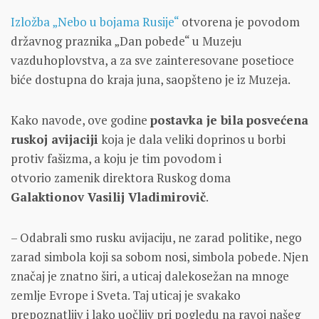
Izložba „Nebo u bojama Rusije“
otvorena je povodom
državnog praznika „Dan pobede“ u Muzeju
vazduhoplovstva, a za sve zainteresovane posetioce
biće dostupna do kraja juna, saopšteno je iz Muzeja.
Kako navode, ove godine
postavka je bila
posvećena
ruskoj avijaciji
koja je dala veliki doprinos u borbi
protiv fašizma, a koju je tim povodom i
otvorio zamenik direktora Ruskog doma
Galaktionov Vasilij Vladimirovič
.
– Odabrali smo rusku avijaciju, ne zarad politike, nego
zarad simbola koji sa sobom nosi, simbola pobede. Njen
značaj je znatno širi, a uticaj dalekosežan na mnoge
zemlje Evrope i Sveta. Taj uticaj je svakako
prepoznatljiv i lako uočljiv pri pogledu na ravoj našeg