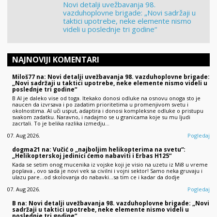
Novi detalji uvežbavanja 98.
vazduhoplovne brigade: „Novi sadržaji u
taktici upotrebe, neke elemente nismo
videli u poslednje tri godine“
NAJNOVIJI KOMENTARI
Miloš77 na: Novi detalji uvežbavanja 98. vazduhoplovne brigade:
„Novi sadržaji u taktici upotrebe, neke elemente nismo videli u
poslednje tri godine“
B AI je daleko vise od toga. Itekako donosi odluke na osnovu onoga sto je
naucen da izvrsava i po zadatim prioritetima u promenjivom svetu i
okolnostima. AI uči usput, adaptira i donosi kompleksne odluke o pristupu
svakom zadatku. Naravno, i nadajmo se u granicama koje su mu ljudi
zacrtali. To je belika razlika izmedju…
07. Aug 2026.
Pogledaj
dogma21 na: Vučić o „najboljim helikopterima na svetu“:
„Helikopterskoj jedinici ćemo nabaviti i Erbas H125“
Kada se setim onog mucenika iz vojske koji je visio na uzetu iz Mi8 u vreme
poplava , ovo sada je novi vek sa civilni i vojni sektor! Samo neka gruvaju i
ulazu pare...od skolovanja do nabavki...sa tim ce i kadar da dodje
07. Aug 2026.
Pogledaj
B na: Novi detalji uvežbavanja 98. vazduhoplovne brigade: „Novi
sadržaji u taktici upotrebe, neke elemente nismo videli u
poslednje tri godine“