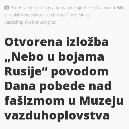
Predstavljene fotografije najznačajnijih letelica proisteklih
iz ruskih konstruktorskih biroa / Foto: Muzej
vazduhoplovstva Beograd
Otvorena izložba
„Nebo u bojama
Rusije“ povodom
Dana pobede nad
fašizmom u Muzeju
vazduhoplovstva