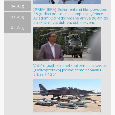
04. Aug
[PREMIJERA] Dokumentarni film povodom
35 godina postojanja kompanije „Prince
03. Aug
Aviation“: Od retko viđene arhive 90-tih do
atraktivnih vazduh-vazduh sekvenci
01. Aug
Vučić o „najboljim helikopterima na svetu“:
„Helikopterskoj jedinici ćemo nabaviti i
Erbas H125“