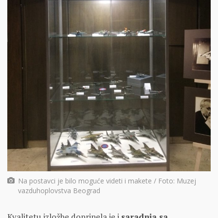
Na postavci je bilo moguće videti i makete / Foto: Muzej
vazduhoplovstva Beograd
Kvalitetu izložbe doprinela je i
saradnja sa