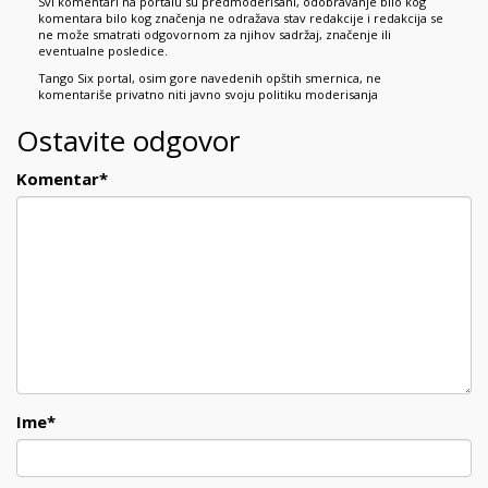
Svi komentari na portalu su predmoderisani, odobravanje bilo kog
komentara bilo kog značenja ne odražava stav redakcije i redakcija se
ne može smatrati odgovornom za njihov sadržaj, značenje ili
eventualne posledice.
Tango Six portal, osim gore navedenih opštih smernica, ne
komentariše privatno niti javno svoju politiku moderisanja
Ostavite odgovor
Komentar
*
Ime
*