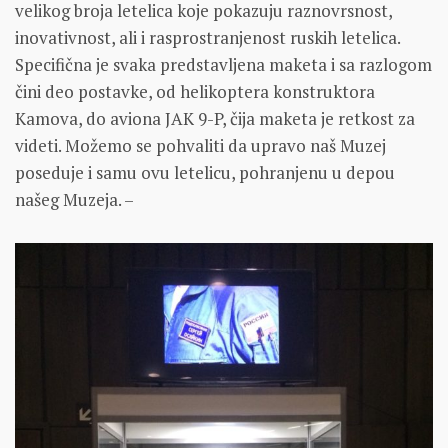
velikog broja letelica koje pokazuju raznovrsnost,
inovativnost, ali i rasprostranjenost ruskih letelica.
Specifična je svaka predstavljena maketa i sa razlogom
čini deo postavke, od helikoptera konstruktora
Kamova, do aviona JAK 9-P, čija maketa je retkost za
videti. Možemo se pohvaliti da upravo naš Muzej
poseduje i samu ovu letelicu, pohranjenu u depou
našeg Muzeja. –