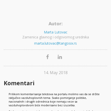
Autor:
Marta Lutovac
Zamenica glavnog i odgovornog urednika
marta.lutovac@tangosix.rs
14. May 2018
Komentari
Prilikom komentarisanja tekstova na portalu molimo vas da se držite
isključivo vazduhoplovnih tema. Svako pominjanje politike,
nacionalnih i drugih odrednica koje nemaju veze sa
vazduhoplovstvom biće moderisano bez izuzetka.