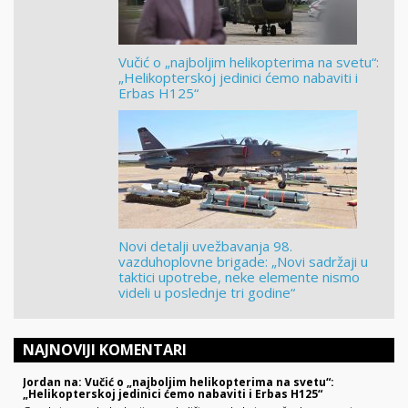
Vučić o „najboljim helikopterima na svetu“:
„Helikopterskoj jedinici ćemo nabaviti i
Erbas H125“
Novi detalji uvežbavanja 98.
vazduhoplovne brigade: „Novi sadržaji u
taktici upotrebe, neke elemente nismo
videli u poslednje tri godine“
NAJNOVIJI KOMENTARI
Jordan na: Vučić o „najboljim helikopterima na svetu“:
„Helikopterskoj jedinici ćemo nabaviti i Erbas H125“