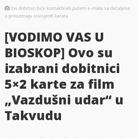
Svi dobitnici biće kontaktirani putem e-maila sa detaljima
o preuzimaju osvojenih karata
[VODIMO VAS U
BIOSKOP] Ovo su
izabrani dobitnici
5×2 karte za film
„Vazdušni udar“ u
Takvudu