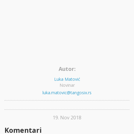
Autor:
Luka Matović
Novinar
luka.matovic@tangosix.rs
19. Nov 2018
Komentari