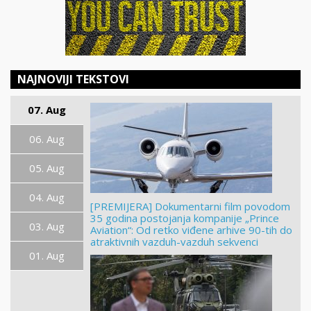
NAJNOVIJI TEKSTOVI
07. Aug
06. Aug
05. Aug
04. Aug
[PREMIJERA] Dokumentarni film povodom
35 godina postojanja kompanije „Prince
03. Aug
Aviation“: Od retko viđene arhive 90-tih do
atraktivnih vazduh-vazduh sekvenci
01. Aug