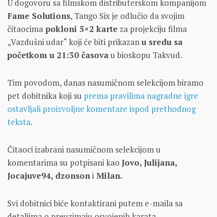
U dogovoru sa filmskom distributerskom kompanijom
Fame Solutions
, Tango Six je odlučio da svojim
čitaocima
pokloni 5×2 karte
za projekciju filma
„Vazdušni udar“ koji će biti prikazan
u sredu sa
početkom u 21:30 časova
u bioskopu Takvud.
Tim povodom, danas nasumičnom selekcijom biramo
pet dobitnika koji su
prema pravilima nagradne igre
ostavljali proizvoljne komentare ispod prethodnog
teksta
.
Čitaoci izabrani nasumičnom selekcijom u
komentarima su potpisani kao
Jovo, Julijana,
Jocajuve94, dzonson
i
Milan.
Svi dobitnici biće kontaktirani putem e-maila sa
detaljima o preuzimaju osvojenih karata.