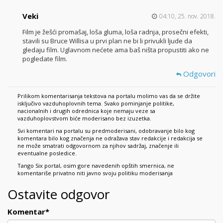
Veki
04:10, 25. nov. 2018.
Film je žešći promašaj, loša gluma, loša radnja, prosečni efekti,
stavili su Bruce Willisa u prvi plan ne bi li privukli ljude da
gledaju film. Uglavnom nećete ama baš ništa propustiti ako ne
pogledate film.
Odgovori
Prilikom komentarisanja tekstova na portalu molimo vas da se držite
isključivo vazduhoplovnih tema. Svako pominjanje politike,
nacionalnih i drugih odrednica koje nemaju veze sa
vazduhoplovstvom biće moderisano bez izuzetka.
Svi komentari na portalu su predmoderisani, odobravanje bilo kog
komentara bilo kog značenja ne odražava stav redakcije i redakcija se
ne može smatrati odgovornom za njihov sadržaj, značenje ili
eventualne posledice.
Tango Six portal, osim gore navedenih opštih smernica, ne
komentariše privatno niti javno svoju politiku moderisanja
Ostavite odgovor
Komentar
*