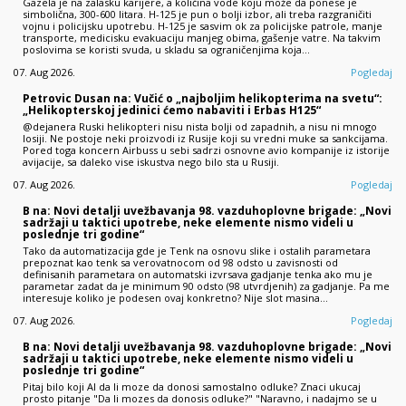
Gazela je na zalasku karijere, a količina vode koju može da ponese je
simbolična, 300-600 litara. H-125 je pun o bolji izbor, ali treba razgraničiti
vojnu i policijsku upotrebu. H-125 je sasvim ok za policijske patrole, manje
transporte, medicisku evakuaciju manjeg obima, gašenje vatre. Na takvim
poslovima se koristi svuda, u skladu sa ograničenjima koja…
07. Aug 2026.
Pogledaj
Petrovic Dusan na: Vučić o „najboljim helikopterima na svetu“:
„Helikopterskoj jedinici ćemo nabaviti i Erbas H125“
@dejanera Ruski helikopteri nisu nista bolji od zapadnih, a nisu ni mnogo
losiji. Ne postoje neki proizvodi iz Rusije koji su vredni muke sa sankcijama.
Pored toga koncern Airbuss u sebi sadrzi osnovne avio kompanije iz istorije
avijacije, sa daleko vise iskustva nego bilo sta u Rusiji.
07. Aug 2026.
Pogledaj
B na: Novi detalji uvežbavanja 98. vazduhoplovne brigade: „Novi
sadržaji u taktici upotrebe, neke elemente nismo videli u
poslednje tri godine“
Tako da automatizacija gde je Tenk na osnovu slike i ostalih parametara
prepoznat kao tenk sa verovatnocom od 98 odsto u zavisnosti od
definisanih parametara on automatski izvrsava gadjanje tenka ako mu je
parametar zadat da je minimum 90 odsto (98 utvrdjenih) za gadjanje. Pa me
interesuje koliko je podesen ovaj konkretno? Nije slot masina…
07. Aug 2026.
Pogledaj
B na: Novi detalji uvežbavanja 98. vazduhoplovne brigade: „Novi
sadržaji u taktici upotrebe, neke elemente nismo videli u
poslednje tri godine“
Pitaj bilo koji AI da li moze da donosi samostalno odluke? Znaci ukucaj
prosto pitanje "Da li mozes da donosis odluke?" "Naravno, i nadajmo se u