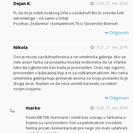
Dejan K.
12:55, 21. nov. 2018.
Ih, da mi je videti ovakvog Orla u vazduhu!!! Bio bi zvezda svih
aeromitinga – ne samo u Srbiji!
Pozdrav „hrabrima“ i kompletnom T6 iz Slovenske Bistrice!
Odgovori
Nikola
13:21, 21. nov. 2018.
Ovo je muzej vazduhoplovstva a ne umetnicka galerija. Ako se
neki avion farba za postavku muzeja onda treba da se ofarba
tako da izgleda isto kao kada je proizveden. Orao nije sigurno
proizveden u ljubicastoj boji a ni sa oslikanom pticom. Ako neka
umetnicka galerija kupi primerak aviona za svoju postavku to je
druga stvar. Nadam se da nece unistiti karavelu sa nekim
svojim vizijama.
Odgovori
marko
16:29, 21. nov. 2018.
Posto ME109, Hurricane i ostali bas uzivaju u farbama u
kojima su i proizvedeni. Sve sa petokrakom zvezdom.
Nemoj pricati i komentarisati pre nego sto malo udahnes