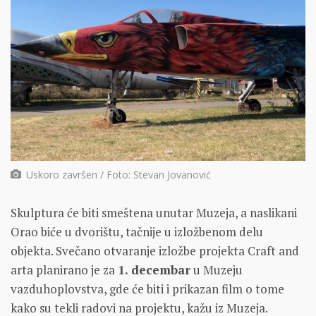
Uskoro završen / Foto: Stevan Jovanović
Skulptura će biti smeštena unutar Muzeja, a naslikani
Orao biće u dvorištu, tačnije u izložbenom delu
objekta. Svečano otvaranje izložbe projekta Craft and
arta planirano je za
1. decembar
u Muzeju
vazduhoplovstva, gde će biti i prikazan film o tome
kako su tekli radovi na projektu, kažu iz Muzeja.