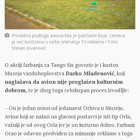
Prvobitna podloga aviona bila je ljubičaste boje. Letelica
je već korišćena u svrhe snimanja TV reklama / Foto:
Stevan Jovanović
O akciji farbanja za Tango Six govorio je i kustos
Muzeja vazduhoplovstva
Darko Mladenović
, koji
naglašava da avion nije proglašen kulturnim
dobrom
, te je zbog toga celokupan proces izvodljiv:
– On je jedan avion od jedanaest Orlova u Muzeju.
Avion koji se nalazi na glavnoj postavci je isti tip Orla,
važniji je od ovog Orla jer je on kuturno dobro. Farbani
Orao je odavno predviđen za snimanje reklame s toga