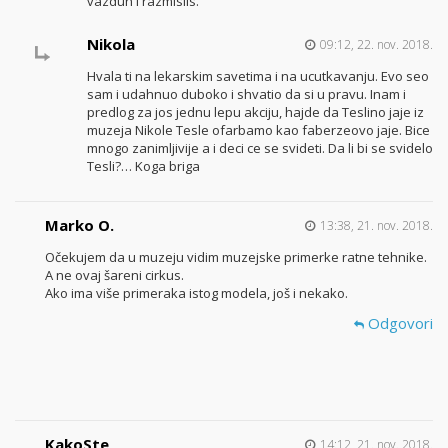
vazduh i razmislis.
Nikola
09:12, 22. nov. 2018.
Hvala ti na lekarskim savetima i na ucutkavanju. Evo seo
sam i udahnuo duboko i shvatio da si u pravu. Inam i
predlog za jos jednu lepu akciju, hajde da Teslino jaje iz
muzeja Nikole Tesle ofarbamo kao faberzeovo jaje. Bice
mnogo zanimljivije a i deci ce se svideti. Da li bi se svidelo
Tesli?… Koga briga
Marko O.
13:38, 21. nov. 2018.
Očekujem da u muzeju vidim muzejske primerke ratne tehnike.
A ne ovaj šareni cirkus.
Ako ima više primeraka istog modela, još i nekako.
Odgovori
KakoSte
14:12, 21. nov. 2018.