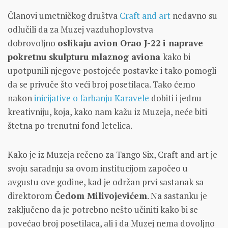
Članovi umetničkog društva
Craft and art
nedavno su
odlučili da za Muzej vazduhoplovstva
dobrovoljno
oslikaju avion Orao J-22
i naprave
pokretnu skulpturu mlaznog aviona
kako bi
upotpunili njegove postojeće postavke i tako pomogli
da se privuče što veći broj posetilaca. Tako ćemo
nakon
inicijative o farbanju Karavele
dobiti i jednu
kreativniju, koja, kako nam kažu iz Muzeja, neće biti
štetna po trenutni fond letelica.
Kako je iz Muzeja rečeno za Tango Six, Craft and art je
svoju saradnju sa ovom institucijom započeo u
avgustu ove godine, kad je održan prvi sastanak sa
direktorom
Čedom Milivojevićem
. Na sastanku je
zaključeno da je potrebno nešto učiniti kako bi se
povećao broj posetilaca, ali i da Muzej nema dovoljno