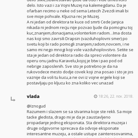
delo. Isto vazi i za Vojni Muzej na kalemegdanu. Da je
ofarban recimo u neke od sema Letecih Zvezdi imali bi
sve moje pohvale. Kljucna rec je Muzej.
A ni jedan od direktora te kuce od smrti Cede Janjica
nikada ni jednom recju nije pozvao ljude da pomognu toj
kuc,znanjem,donacijama,volonterkim radom…Ima dosta
nas koji smo zavrsili Drapsin (vazduhoplovni smer) po
svetu koji bi rado pomogli znanjem,radom,novcem, i ne
samo mi nego mnogi koji vole vazduhoplovstvo. Setite se
sta je jedan od direktora radio da spreci volontere da
operu onu jadnu Karavelu,kojoj je btw i pao pod od
nebrige zaposlenih. Sve sto je potrebno je da na
rukovodece mesto dodje covek koji zna posao i sto je jos
vaznije da voli tu kucu,a ne ovi iz vojne ergele koji se
postavljaju po kljucu ko zna koliko vec unazad
vlada
18:26, 22. nov. 2018.
@Iznogud
Razumem i slazem se sa stvarima koje ste rekli. Sa moje
tacke gledista, drago mi je da je zaustavljeno
propadanje jednog eksponata. Sta direktora muzeja i
druge odgovorne sprecava da odvoje eksponate
interesantne muzeju, a ostale ustupe zainteresovanima,