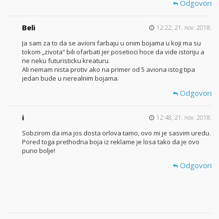
Odgovori
Beli
12:22, 21. nov. 2018.
Ja sam za to da se avioni farbaju u onim bojama u koji ma su
tokom „zivota“ bili ofarbati jer posetioci hoce da vide istoriju a
ne neku futuristicku kreaturu.
Ali nemam nista protiv ako na primer od 5 aviona istog tipa
jedan bude u nerealnim bojama.
Odgovori
i
12:48, 21. nov. 2018.
Sobzirom da ima jos dosta orlova tamo, ovo mi je sasvim uredu.
Pored toga prethodna boja iz reklame je losa tako da je ovo
puno bolje!
Odgovori