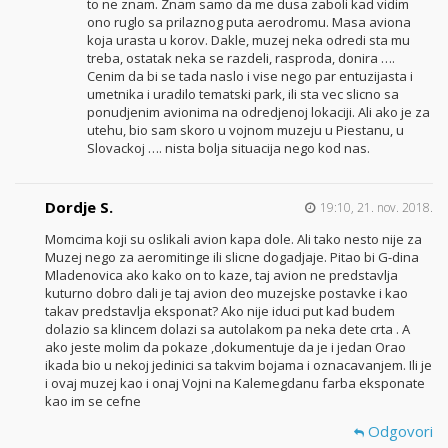
to ne znam. Znam samo da me dusa zaboli kad vidim
ono ruglo sa prilaznog puta aerodromu. Masa aviona
koja urasta u korov. Dakle, muzej neka odredi sta mu
treba, ostatak neka se razdeli, rasproda, donira ….
Cenim da bi se tada naslo i vise nego par entuzijasta i
umetnika i uradilo tematski park, ili sta vec slicno sa
ponudjenim avionima na odredjenoj lokaciji. Ali ako je za
utehu, bio sam skoro u vojnom muzeju u Piestanu, u
Slovackoj …. nista bolja situacija nego kod nas.
Dordje S.
19:10, 21. nov. 2018.
Momcima koji su oslikali avion kapa dole. Ali tako nesto nije za
Muzej nego za aeromitinge ili slicne dogadjaje. Pitao bi G-dina
Mladenovica ako kako on to kaze, taj avion ne predstavlja
kuturno dobro dali je taj avion deo muzejske postavke i kao
takav predstavlja eksponat? Ako nije iduci put kad budem
dolazio sa klincem dolazi sa autolakom pa neka dete crta . A
ako jeste molim da pokaze ,dokumentuje da je i jedan Orao
ikada bio u nekoj jedinici sa takvim bojama i oznacavanjem. Ili je
i ovaj muzej kao i onaj Vojni na Kalemegdanu farba eksponate
kao im se cefne
Odgovori