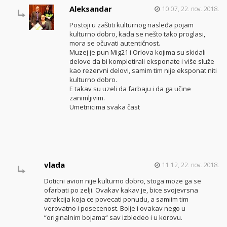
Aleksandar
10:07, 22. nov. 2018.
Postoji u zaštiti kulturnog nasleđa pojam
kulturno dobro, kada se nešto tako proglasi,
mora se očuvati autentičnost.
Muzej je pun Mig21 i Orlova kojima su skidali
delove da bi kompletirali eksponate i više služe
kao rezervni delovi, samim tim nije eksponat niti
kulturno dobro.
E takav su uzeli da farbaju i da ga učine
zanimljivim.
Umetnicima svaka čast
vlada
11:12, 22. nov. 2018.
Doticni avion nije kulturno dobro, stoga moze ga se
ofarbati po zelji. Ovakav kakav je, bice svojevrsna
atrakcija koja ce povecati ponudu, a samiim tim
verovatno i posecenost. Bolje i ovakav nego u
“originalnim bojama“ sav izbledeo i u korovu.