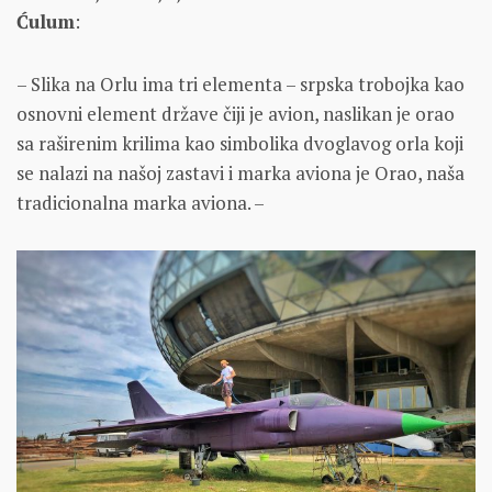
Ćulum
:
– Slika na Orlu ima tri elementa – srpska trobojka kao
osnovni element države čiji je avion, naslikan je orao
sa raširenim krilima kao simbolika dvoglavog orla koji
se nalazi na našoj zastavi i marka aviona je Orao, naša
tradicionalna marka aviona. –