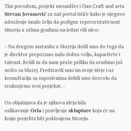
Tim povodom, projekt menadžer i član Craft and arta
Stevan Jovanović
za naš portal ističe kako je njegovo
udruženje imalo želju da podigne reprezentativnost
Muzeja u očima građana na jedan viši nivo:
– Na drugom sastanku u Muzeju došli smo do toga da
je direktor prepoznao našu dobru volju, kapacitete i
talenat. Rešili su da nam pruže priliku da uradimo još
nešto za Muzej. Predstavili smo im svoje ideje i uz
konsultaciju sa zaposlenima dobili smo dozvolu da
realizujemo svoj projekat. –
On objašnjava da je njihova ideja bila
oslikavanje
Orla
i pravljenje
sklupture
koja će na
kraju projekta biti poklonjena Muzeju.