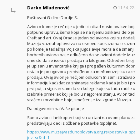
Darko Mladenović
11:54, 22. no
Poštovani G-dine Dordje S.
Avion o kome je reč nije u jedinici nikad nosio ovakve boje i 
potpuno upravu, šema koja se na njemu oslikava delo je ti
Craft and art. Ovaj Orao je jedan od aviona koji su dodeljen
Muzeju vazduhoplovstva na osnovu sporazuma o razoruža
po kome je tadašnja Vojska Jugoslavije morala da smanji br
borbenih aviona pa je odlučeno da se avioni dodele Muzej
umesto da se iseku i prodaju na kilogram. Određeni broj tih
je upisan u inventarske knjige i proglašen kulturnim dobrim
ostalo je po ugovoru predviđeno za međumuzejsku razmen
prodaju. Ovaj avion je nečijom odlukom (nisam istraživao
informaciju kad) dat za snimanje reklame kada je bio i pre
prvi put, a siguran sam da su kolege koje su tada radile u 
izabrale primerak koji je bio u najgorem stanju. Avion tada n
vraćen u prvobitne boje, smešten je iza zgrade Muzeja.
Da odgovorim na Vaše pitanje
Samo avioni i helikopteri koji su ucrtani na ovom planu za 
predstavljaju deo izložbene postavke (spoljne).
https://www.muzejvazduhoplovstva.org.rs/postavka_spolj
jez=sr&id=1