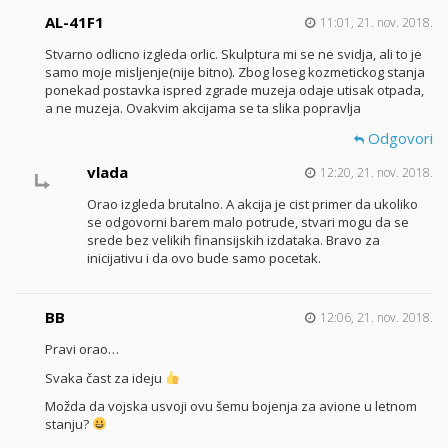
AL-41F1
11:01, 21. nov. 2018.
Stvarno odlicno izgleda orlic. Skulptura mi se ne svidja, ali to je
samo moje misljenje(nije bitno). Zbog loseg kozmetickog stanja
ponekad postavka ispred zgrade muzeja odaje utisak otpada,
a ne muzeja. Ovakvim akcijama se ta slika popravlja
Odgovori
vlada
12:20, 21. nov. 2018.
Orao izgleda brutalno. A akcija je cist primer da ukoliko
se odgovorni barem malo potrude, stvari mogu da se
srede bez velikih finansijskih izdataka. Bravo za
inicijativu i da ovo bude samo pocetak.
BB
12:06, 21. nov. 2018.
Pravi orao…
Svaka čast za ideju
Možda da vojska usvoji ovu šemu bojenja za avione u letnom
stanju?