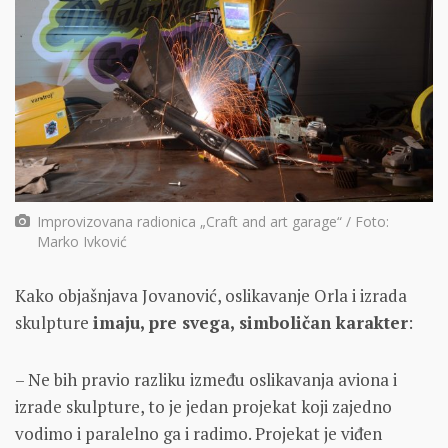
Improvizovana radionica „Craft and art garage“ / Foto:
Marko Ivković
Kako objašnjava Jovanović, oslikavanje Orla i izrada
skulpture
imaju, pre svega, simboličan karakter
:
– Ne bih pravio razliku između oslikavanja aviona i
izrade skulpture, to je jedan projekat koji zajedno
vodimo i paralelno ga i radimo. Projekat je viđen