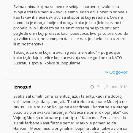
Svima onima kojima se ovo ne svidja – naravno, svako ima
svoja estetska merila – ovo je samo jedan od izlozenih orlova, i
kao takav ih nece uskratiti za eksponat koji je realan. Ovo ne
samo da je mnogo bolje od onoga kako je bilo (bilo isprano i
propalo, bilo ljubicasto sa zelenim nosem) nego ce privlaciti
poglede onih koji prolaze, kao i posetioce. Evo, ja cu prvi doci da
ga vidim uzivo, ne sumnjam da ce se naci jos neko, bilo u zemlji
ili iz inostranstva.
Takodje, za one kojima ovo izgleda „nerealno“ – pogledajte
kako izgledaju letelice koje ucestvuju svake godine na NATO
Susretu Tigrova i koliko su popularne.
Odgovori
Iznogud
17:11, 21. nov. 2018.
Svaka sat umetnicima na entuzijazu i talentu, kao i na dobroj
volji avion izgleda sjajno , ali…To bi trebalo da bude Muzej a ne
cirkus . Da je to avion koji jje na aerodromu i korisit se za letenje
pozdravio bi ovakvo farbanje. Potseca na one „oklopnjake“ kod
Vojnog Muzeja ofarbane po pricipu : “ Kako mali Perica misli da
su bili farbane kamuflazne seme“. Marko je pomenuo da
Hariken , Meser nisu u originalnim bojama , ali ti i takvi avioni sa