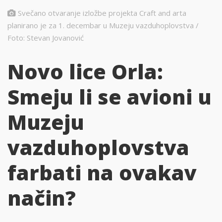
Svečano otvaranje izložbe projekta Craft and arta
planirano je za 1. decembar u Muzeju vazduhoplovstva /
Foto: Stevan Jovanović
Novo lice Orla:
Smeju li se avioni u
Muzeju
vazduhoplovstva
farbati na ovakav
način?