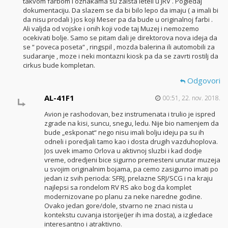
takvom farbom i oznakama su zaista leteli u JRV . Pogledaj
dokumentaciju. Da slazem se da bi bilo lepo da imaju ( a imali bi
da nisu prodali ) jos koji Meser pa da bude u originalnoj farbi .
Ali valjda od vojske i onih koji vode taj Muzej i nemozemo
ocekivati bolje. Samo se pitam dali je direktorova nova ideja da
se “ poveca poseta“ , ringspil , mozda balerina ili automobili za
sudaranje , moze i neki montazni kiosk pa da se zavrti rostilj da
cirkus bude kompletan.
Odgovori
AL-41F1
00:51, 22. nov. 2018.
Avion je rashodovan, bez instrumenata i trulio je ispred
zgrade na kisi, suncu, snegu, ledu. Nije bio namenjem da
bude „eskponat“ nego nisu imali bolju ideju pa su ih
odneli i poredjali tamo kao i dosta drugih vazduhoplova.
Jos uvek imamo Orlova u aktivnoj sluzbi i kad dodje
vreme, odredjeni bice sigurno premesteni unutar muzeja
u svojim originalnim bojama, pa cemo zasigurno imati po
jedan iz svih perioda: SFRJ, prelazne SRJ/SCG i na kraju
najlepsi sa rondelom RV RS ako bog da komplet
modernizovane po planu za neke naredne godine.
Ovako jedan gore/dole, stvarno ne znaci nista u
kontekstu cuvanja istorije(jer ih ima dosta), a izgledace
interesantno i atraktivno.