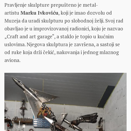
Pravljenje skulpture prepušteno je metal-
artistu
Marku Ivkoviću
, koji je imao dozvolu od
Muzeja da uradi skulpturu po slobodnoj želji. Svoj rad
obavljao je u improvizovanoj radionici, koju je nazvao
„Craft and art garage“, a staklo je topio u kućnim
uslovima. Njegova skulptura je završena, a sastoji se
od ruke koja drži čekić, nakovanja i jednog mlaznog
aviona.