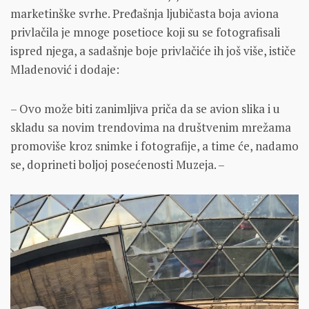
marketinške svrhe. Pređašnja ljubičasta boja aviona
privlačila je mnoge posetioce koji su se fotografisali
ispred njega, a sadašnje boje privlačiće ih još više, ističe
Mladenović i dodaje:
– Ovo može biti zanimljiva priča da se avion slika i u
skladu sa novim trendovima na društvenim mrežama
promoviše kroz snimke i fotografije, a time će, nadamo
se, doprineti boljoj posećenosti Muzeja. –