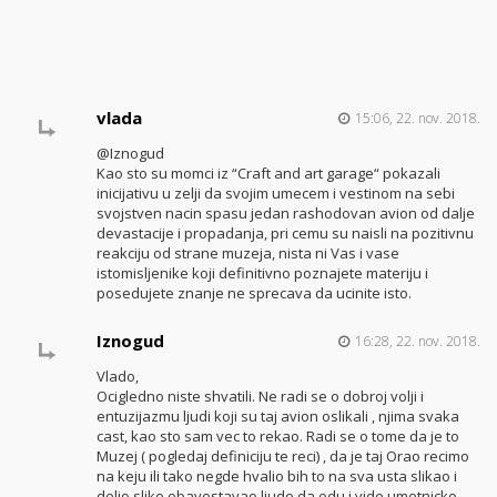
vlada
15:06, 22. nov. 2018.
@Iznogud
Kao sto su momci iz “Craft and art garage“ pokazali
inicijativu u zelji da svojim umecem i vestinom na sebi
svojstven nacin spasu jedan rashodovan avion od dalje
devastacije i propadanja, pri cemu su naisli na pozitivnu
reakciju od strane muzeja, nista ni Vas i vase
istomisljenike koji definitivno poznajete materiju i
posedujete znanje ne sprecava da ucinite isto.
Iznogud
16:28, 22. nov. 2018.
Vlado,
Ocigledno niste shvatili. Ne radi se o dobroj volji i
entuzijazmu ljudi koji su taj avion oslikali , njima svaka
cast, kao sto sam vec to rekao. Radi se o tome da je to
Muzej ( pogledaj definiciju te reci) , da je taj Orao recimo
na keju ili tako negde hvalio bih to na sva usta slikao i
delio slike,obavestavao ljude da odu i vide umetnicko