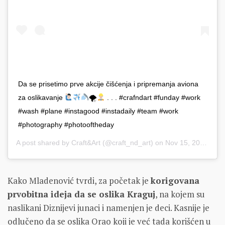
Da se prisetimo prve akcije čišćenja i pripremanja aviona
za oslikavanje
🌪
. . . #crafndart #funday #work
#wash #plane #instagood #instadaily #team #work
#photography #photooftheday
A post shared by
Craft&Art
(@craft_nd_art) on
Nov 15, 2018 at 2:46am PST
Kako Mladenović tvrdi, za početak je
korigovana
prvobitna ideja da se oslika Kraguj
, na kojem su
naslikani Diznijevi junaci i namenjen je deci. Kasnije je
odlučeno da se oslika Orao koji je već tada korišćen u