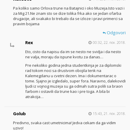
Pa koliko samo Orlova trune na Batajnici i oko Muzeja.Isto vazi i
za Mig 21.Ne znam sto se dize tolika frka ako se jedan ofarba
drugacije, ali svakako bi trebalo da se izloze i pravi primerci sa
pravim bojama
Odgovori
Rex
00:32, 22. nov. 2018.
Eto, cisto da napisu da im se nesto ne svidja i da nesto
ne valja, moraju da ispune kvotu za danas…
Pre nekoliko godina jedna studentkinja je za diplomski
rad tokom noci sa drustvom obojila tenk na
Kalemegdanu u cvetni dezen. Ima i dokumentarac o
tome. Sjajno je izgledalo, super fora. Naravno, dalekovidi
ljudi iz vojnog muzeja su ga odmah sutra polili sa braon
farbom i ostavili da trune kao i pre toga. A bila bi
atrakcija…
Golub
15:43, 21. nov. 2018.
Predivno, svaka cast umetnicima! Jedva cekam da ga vidim
uzivo!