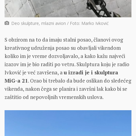
Deo skulpture, mlazni avion / Foto: Marko Ivković
S obzirom na to da imaju stalni posao, članovi ovog
kreativnog udruženja posao su obavljali vikendom
koliko im je vreme dozvoljavalo, a kako kažu najveći
izazov im je bio raditi po vetru. Skulptura koju je radio
Ivković je već završena, a
u izradi je i skulptura
MiG-a 21
. Orao bi trebalo da bude oslikan do sledećeg
vikenda, nakon čega se planira i završni lak kako bi se
zaštitio od nepovoljnih vremenskih uslova.