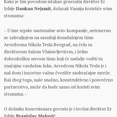
Kako je tim povodom istakao generalni direktor Er
Srbije
Dankan Nejsmit
, dolazak Vansija koristiće svim
stranama:
– U ime srpske nacionalne avio-kompanije, neizmerno
se zahvaljujem na saradnji dosadašnjem timu
Aerodroma Nikola Tesla Beograd, na čelu sa
direktorom Sašom Vlaisavljevićem, i želim
dobrodošlicu novom timu koji će nadalje voditi tu
značajnu vazdušnu luku. Aerodrom Nikola Tesla je i
naš dom i izuzetno važno čvorište saobraćajne mreže.
Baš zbog toga, naše snažno, konstruktivno i posvećeno
partnerstvo, može da bude samo od koristi svim
stranama. –
O dolasku koncesionara govorio je i izvršni direktor Er
Srbije
Branislav Malović
: