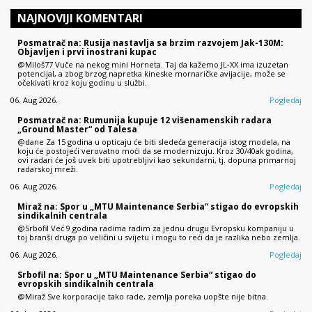
NAJNOVIJI KOMENTARI
Posmatrač na: Rusija nastavlja sa brzim razvojem Jak-130M:
Objavljen i prvi inostrani kupac
@Miloš77 Vuče na nekog mini Horneta. Taj da kažemo JL-XX ima izuzetan
potencijal, a zbog brzog napretka kineske mornaričke avijacije, može se
očekivati kroz koju godinu u službi.
06. Aug 2026.
Pogledaj
Posmatrač na: Rumunija kupuje 12 višenamenskih radara
„Ground Master“ od Talesa
@dane Za 15 godina u opticaju će biti sledeća generacija istog modela, na
koju će postojeći verovatno moći da se modernizuju. Kroz 30/40ak godina,
ovi radari će još uvek biti upotrebljivi kao sekundarni, tj. dopuna primarnoj
radarskoj mreži.
06. Aug 2026.
Pogledaj
Miraž na: Spor u „MTU Maintenance Serbia“ stigao do evropskih
sindikalnih centrala
@Srbofil Već 9 godina radima radim za jednu drugu Evropsku kompaniju u
toj branši druga po veličini u svijetu i mogu to reći da je razlika nebo zemlja.
06. Aug 2026.
Pogledaj
Srbofil na: Spor u „MTU Maintenance Serbia“ stigao do
evropskih sindikalnih centrala
@Miraž Sve korporacije tako rade, zemlja poreka uopšte nije bitna.