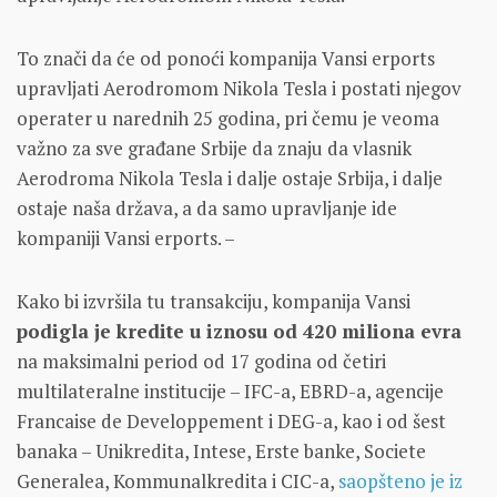
To znači da će od ponoći kompanija Vansi erports
upravljati Aerodromom Nikola Tesla i postati njegov
operater u narednih 25 godina, pri čemu je veoma
važno za sve građane Srbije da znaju da vlasnik
Aerodroma Nikola Tesla i dalje ostaje Srbija, i dalje
ostaje naša država, a da samo upravljanje ide
kompaniji Vansi erports. –
Kako bi izvršila tu transakciju, kompanija Vansi
podigla je kredite u iznosu od 420 miliona evra
na maksimalni period od 17 godina od četiri
multilateralne institucije – IFC-a, EBRD-a, agencije
Francaise de Developpement i DEG-a, kao i od šest
banaka – Unikredita, Intese, Erste banke, Societe
Generalea, Kommunalkredita i CIC-a,
saopšteno je iz