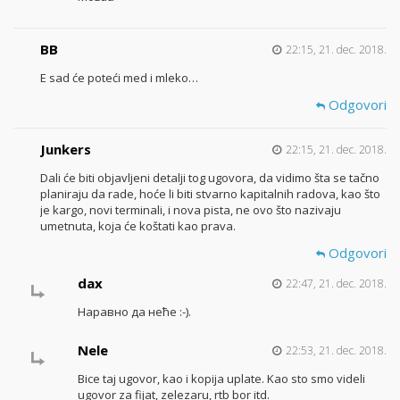
BB
22:15, 21. dec. 2018.
E sad će poteći med i mleko…
Odgovori
Junkers
22:15, 21. dec. 2018.
Dali će biti objavljeni detalji tog ugovora, da vidimo šta se tačno
planiraju da rade, hoće li biti stvarno kapitalnih radova, kao što
je kargo, novi terminali, i nova pista, ne ovo što nazivaju
umetnuta, koja će koštati kao prava.
Odgovori
dax
22:47, 21. dec. 2018.
Наравно да неће :-).
Nele
22:53, 21. dec. 2018.
Bice taj ugovor, kao i kopija uplate. Kao sto smo videli
ugovor za fijat, zelezaru, rtb bor itd.