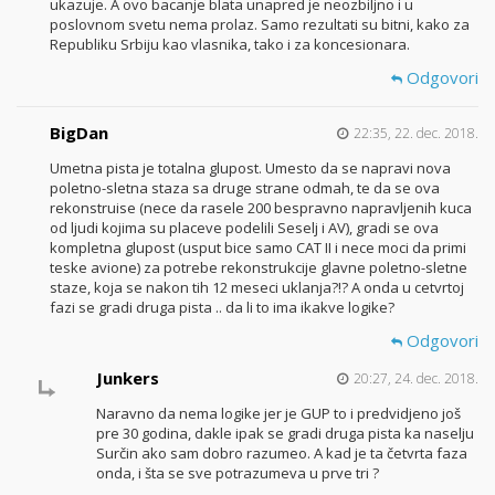
ukazuje. A ovo bacanje blata unapred je neozbiljno i u
poslovnom svetu nema prolaz. Samo rezultati su bitni, kako za
Republiku Srbiju kao vlasnika, tako i za koncesionara.
Odgovori
BigDan
22:35, 22. dec. 2018.
Umetna pista je totalna glupost. Umesto da se napravi nova
poletno-sletna staza sa druge strane odmah, te da se ova
rekonstruise (nece da rasele 200 bespravno napravljenih kuca
od ljudi kojima su placeve podelili Seselj i AV), gradi se ova
kompletna glupost (usput bice samo CAT II i nece moci da primi
teske avione) za potrebe rekonstrukcije glavne poletno-sletne
staze, koja se nakon tih 12 meseci uklanja?!? A onda u cetvrtoj
fazi se gradi druga pista .. da li to ima ikakve logike?
Odgovori
Junkers
20:27, 24. dec. 2018.
Naravno da nema logike jer je GUP to i predvidjeno još
pre 30 godina, dakle ipak se gradi druga pista ka naselju
Surčin ako sam dobro razumeo. A kad je ta četvrta faza
onda, i šta se sve potrazumeva u prve tri ?