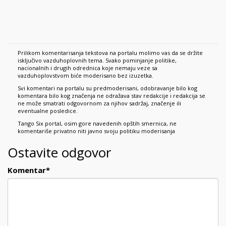
Prilikom komentarisanja tekstova na portalu molimo vas da se držite
isključivo vazduhoplovnih tema. Svako pominjanje politike,
nacionalnih i drugih odrednica koje nemaju veze sa
vazduhoplovstvom biće moderisano bez izuzetka.
Svi komentari na portalu su predmoderisani, odobravanje bilo kog
komentara bilo kog značenja ne odražava stav redakcije i redakcija se
ne može smatrati odgovornom za njihov sadržaj, značenje ili
eventualne posledice.
Tango Six portal, osim gore navedenih opštih smernica, ne
komentariše privatno niti javno svoju politiku moderisanja
Ostavite odgovor
Komentar
*