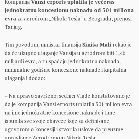
Kompanija
Vansi erports uplatila je večeras
jednokratnu koncesionu naknadu od 501 miliona
evra
za aerodrom „Nikola Tesla“ u Beogradu, prenosi
Tanjug.
Tim povodom, ministar finansija
Siniša Mali
rekao je
da će ukupno ulaganje Vansija u aerodrom biti 1,46
milijardi evra, a tu spadaju jednokratna naknada,
minimalne godišnje koncesione naknade i kapitalna
ulaganja i dodao:
– Na upravo završenoj sednici Vlade konstatovano je
da je kompanija Vansi erports uplatila 501 milion evra
na ime jednokratne koncesione naknade i time
ispunila sve svoje obaveze koje su definisane
ugovorom o koncesiji i stvorila uslove da preuzme
upravljanje Aerodromom Nikola Tesla.