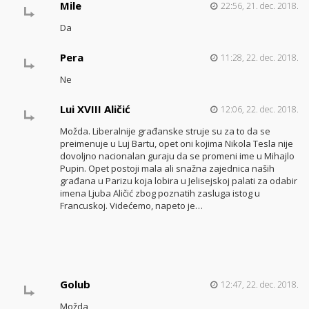
Mile
22:56, 21. dec. 2018.
Da
Pera
11:28, 22. dec. 2018.
Ne
Lui XVIII Aličić
12:06, 22. dec. 2018.
Možda. Liberalnije građanske struje su za to da se
preimenuje u Luj Bartu, opet oni kojima Nikola Tesla nije
dovoljno nacionalan guraju da se promeni ime u Mihajlo
Pupin. Opet postoji mala ali snažna zajednica naših
građana u Parizu koja lobira u Jelisejskoj palati za odabir
imena Ljuba Aličić zbog poznatih zasluga istog u
Francuskoj. Videćemo, napeto je…
Golub
12:47, 22. dec. 2018.
Možda