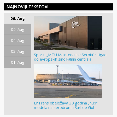
NAJNOVIJI TEKSTOVI
06. Aug
05. Aug
04. Aug
03. Aug
Spor u „MTU Maintenance Serbia“ stigao
do evropskih sindikalnih centrala
01. Aug
Er Frans obeležava 30 godina „hub“
modela na aerodromu Šarl de Gol