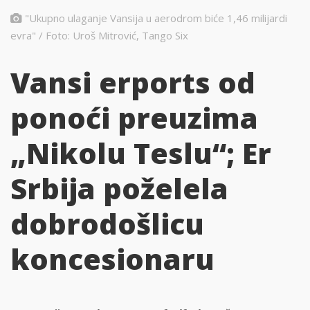
"Ukupno ulaganje Vansija u aerodrom biće 1,46 milijardi
evra" / Foto: Uroš Mitrović, Tango Six
Vansi erports od
ponoći preuzima
„Nikolu Teslu“; Er
Srbija poželela
dobrodošlicu
koncesionaru