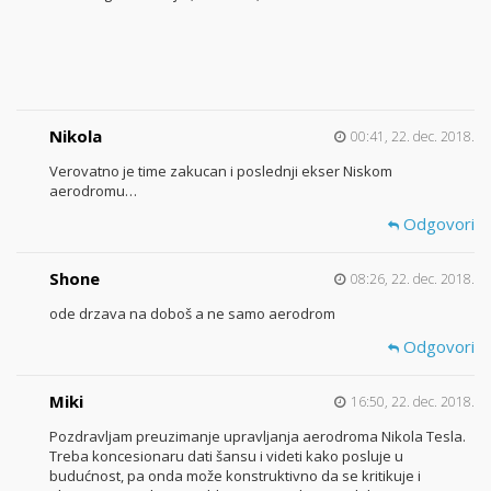
Nikola
00:41, 22. dec. 2018.
Verovatno je time zakucan i poslednji ekser Niskom
aerodromu…
Odgovori
Shone
08:26, 22. dec. 2018.
ode drzava na doboš a ne samo aerodrom
Odgovori
Miki
16:50, 22. dec. 2018.
Pozdravljam preuzimanje upravljanja aerodroma Nikola Tesla.
Treba koncesionaru dati šansu i videti kako posluje u
budućnost, pa onda može konstruktivno da se kritikuje i