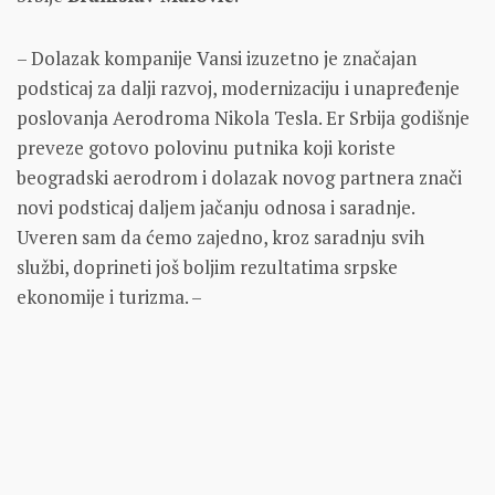
– Dolazak kompanije Vansi izuzetno je značajan
podsticaj za dalji razvoj, modernizaciju i unapređenje
poslovanja Aerodroma Nikola Tesla. Er Srbija godišnje
preveze gotovo polovinu putnika koji koriste
beogradski aerodrom i dolazak novog partnera znači
novi podsticaj daljem jačanju odnosa i saradnje.
Uveren sam da ćemo zajedno, kroz saradnju svih
službi, doprineti još boljim rezultatima srpske
ekonomije i turizma. –