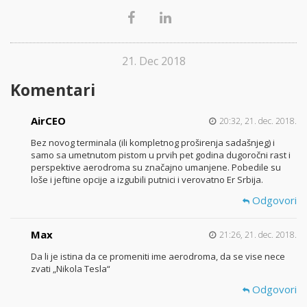
21. Dec 2018
Komentari
AirCEO
20:32, 21. dec. 2018.
Bez novog terminala (ili kompletnog proširenja sadašnjeg) i
samo sa umetnutom pistom u prvih pet godina dugoročni rast i
perspektive aerodroma su značajno umanjene. Pobedile su
loše i jeftine opcije a izgubili putnici i verovatno Er Srbija.
Odgovori
Max
21:26, 21. dec. 2018.
Da li je istina da ce promeniti ime aerodroma, da se vise nece
zvati „Nikola Tesla“
Odgovori