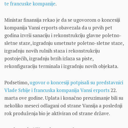
te francuske kompanije
.
Ministar finansija rekao je da se ugovorom o koncesiji
kompanija Vansi erports obavezala da u prvih pet
godina izvrši sanaciju i rekonstrukciju glavne poletno-
sletne staze, izgradnju umetnute poletno-sletne staze,
izgradnju novih rulnih staza i rekonstrukciju
postojećih, izgradnju brzih izlaza sa piste,
rekonfiguraciju terminala i izgradnju novih objekata.
Podsetimo,
ugovor o koncesiji potpisali su predstavnici
Vlade Srbije i francuska kompanija Vansi erports
22.
marta ove godine. Uplata i konačno preuzimanje bili su
nekoliko meseci odlagani od strane Vansija a poslednji
rok produženja bio je aktiviran od strane države.