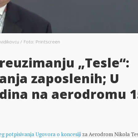
idikovcu / Foto: Printscreen
preuzimanju „Tesle“:
anja zaposlenih; U
odina na aerodromu 1
eg potpisivanja Ugovora o koncesiji
za Aerodrom Nikola Tes