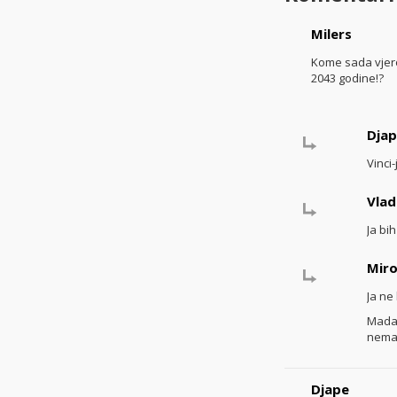
Milers
Kome sada vjerov
2043 godine!?
Dja
Vinci-
Vlad
Ja bi
Miro
Ja ne
Mada,
nema
Djape