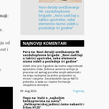
Novi detalji uvežbavanja
98. vazduhoplovne
toji
:
brigade: „Novi sadržaji u
taktici upotrebe, neke
elemente nismo videli u
poslednje tri godine“
e.
uju od
NAJNOVIJI KOMENTARI
ost i
Pera na: Novi detalji uvežbavanja 98.
vazduhoplovne brigade: „Novi sadržaji
u taktici upotrebe, neke elemente
nismo videli u poslednje tri godine“
Videli smo pre 3 godine da nismo napredovali
e
apsolutno nista. Jedinica severne armije je
pracena od samog pocetka svojih aktivnosti i
na kraju razbijena za jedno prepodne uz
mrtve i ranjene. Devededetih nas je NATO
pobedio, a sada su i loalne formacije
okupatora dovoljne.
09. Aug 2026.
Pogledaj
Перо na: Vučić o „najboljim
helikopterima na svetu“:
„Helikopterskoj jedinici ćemo nabaviti i
Erbas H125“