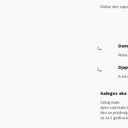
Dobar deo zapos
Dam
Nista
Dja
A od 
Galegos aka
Cekaj malo.
Ajmo sad malo lo
Ako se predvidja 
ce za 5 godina tr