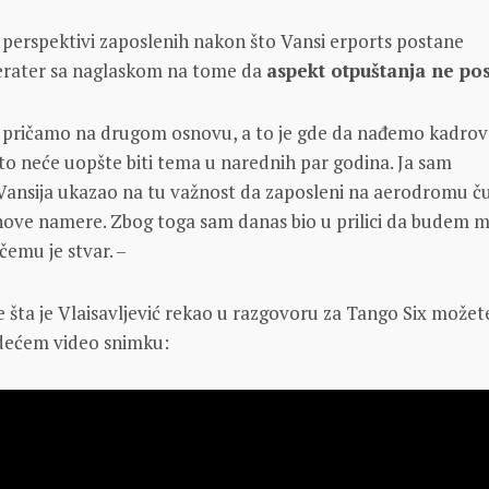
o perspektivi zaposlenih nakon što Vansi erports postane
rater sa naglaskom na tome da
aspekt otpuštanja ne pos
m pričamo na drugom osnovu, a to je gde da nađemo kadrov
o neće uopšte biti tema u narednih par godina. Ja sam
Vansija ukazao na tu važnost da zaposleni na aerodromu č
ihove namere. Zbog toga sam danas bio u prilici da budem m
čemu je stvar. –
e šta je Vlaisavljević rekao u razgovoru za Tango Six možet
edećem video snimku: