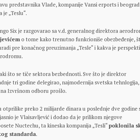
tavu predstavnika Vlade, kompanije Vansi erports i beogra
 je „Teslu“.
ngo Six je razgovarao sa v.d. generalnog direktora aerodr
ljevićem
o tome kako trenutno funkcioniše obezbeđenje, št
uradi pre konačnog preuzimanja „Tesle“ i kakva je perspekt
erodromu.
ki što se tiče sektora bezbednosti. Sve što je direktor
dnje tri godine delegirao, najmodernija svetska tehnlogija, s
na Izvršnom odboru prošlo.
u otprilike preko 2 milijarde dinara u poslednje dve godine
asnio je Vlaisavljević i dodao da je prilikom njegove
posete Nuctechu, ta kineska kompanija „Tesli“
poklonila s
kog standarda
.