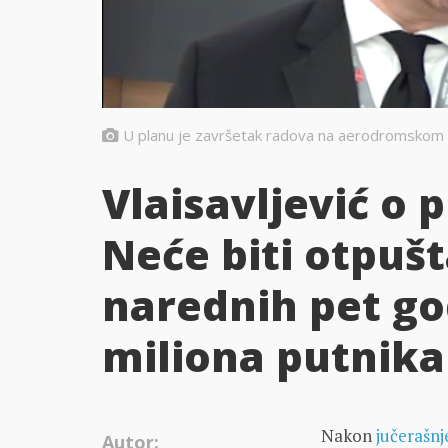
U planu je završetak radova na aerodromskom v
Vlaisavljević o 
Neće biti otpušt
narednih pet g
miliona putnika
Nakon
jučerašnj
Autor: