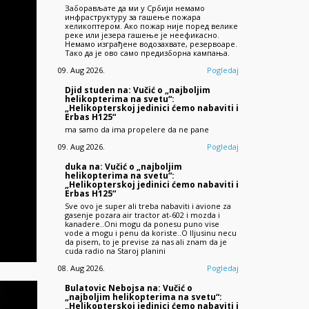
Заборављате да ми у Србији немамо
инфраструктуру за гашење пожара
хеликоптером. Ако пожар није поред велике
реке или језера гашење је неефикасно.
Немамо изграђене водозахвате, резервоаре.
Тако да је ово само предизборна кампања.
09. Aug 2026.
Pogledaj
Djid studen na: Vučić o „najboljim
helikopterima na svetu“:
„Helikopterskoj jedinici ćemo nabaviti i
Erbas H125“
ma samo da ima propelere da ne pane
09. Aug 2026.
Pogledaj
duka na: Vučić o „najboljim
helikopterima na svetu“:
„Helikopterskoj jedinici ćemo nabaviti i
Erbas H125“
Sve ovo je super ali treba nabaviti i avione za
gasenje pozara air tractor at-602 i mozda i
kanadere..Oni mogu da ponesu puno vise
vode a mogu i penu da koriste..O Iljusinu necu
da pisem, to je previse za nas ali znam da je
cuda radio na Staroj planini
08. Aug 2026.
Pogledaj
Bulatovic Nebojsa na: Vučić o
„najboljim helikopterima na svetu“:
„Helikopterskoj jedinici ćemo nabaviti i