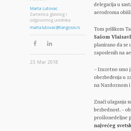
delegacija u sas
Marta Lutovac
aerodroma obišla
Zamenica glavnog i
odgovornog urednika
marta.lutovac@tangosix.rs
Tom prilikom Ta
Sašom Vlaisav
planirano da se 
zaposlenih na a
23. Mar 2018
– Izuzetno smo ja
obezbeđenja u za
na Nazdoznom i 
Znači ulaganja s
bezbednost. – obj
prošlonedeljne 
najvećeg svets