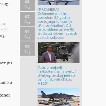
06.
dskog
Aug
[PREMIJERA]
Dokumentarni film
05.
povodom 35 godina
Aug
postojanja kompanije
oma
„Prince Aviation“: Od
retko viđene arhive 90-
a je
04.
tih do atraktivnih vazduh-
iva
Aug
vazduh sekvenci
03.
Aug
ve je i
Vučić o „najboljim
helikopterima na svetu“:
„Helikopterskoj jedinici
ćemo nabaviti i Erbas
 samo u
H125“
kener