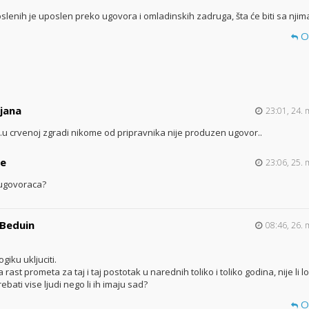
lenih je uposlen preko ugovora i omladinskih zadruga, šta će biti sa njim
O
jana
23:01, 24. 
..u crvenoj zgradi nikome od pripravnika nije produzen ugovor..
pe
23:06, 25. 
ugovoraca?
 Beduin
08:46, 26. 
giku ukljuciti.
rast prometa za taj i taj postotak u narednih toliko i toliko godina, nije li 
ebati vise ljudi nego li ih imaju sad?
O