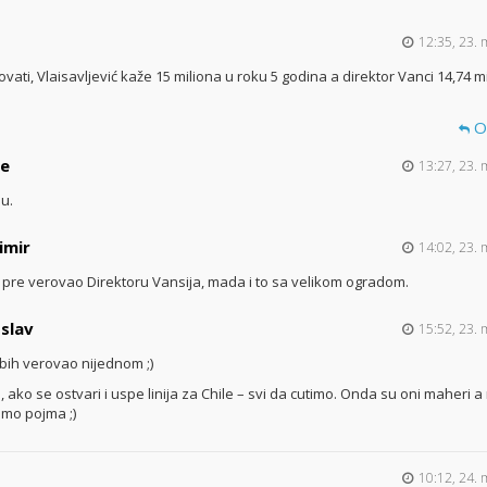
12:35, 23. 
ati, Vlaisavljević kaže 15 miliona u roku 5 godina a direktor Vanci 14,74 m
O
pe
13:27, 23. 
ju.
imir
14:02, 23. 
h pre verovao Direktoru Vansija, mada i to sa velikom ogradom.
slav
15:52, 23. 
 bih verovao nijednom ;)
 ako se ostvari i uspe linija za Chile – svi da cutimo. Onda su oni maheri a
mo pojma ;)
10:12, 24. 