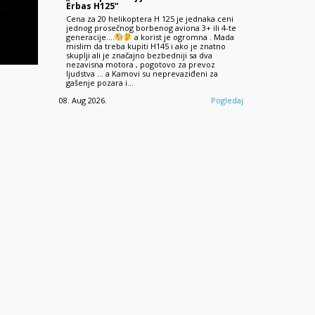
Erbas H125“
Cena za 20 helikoptera H 125 je jednaka ceni
jednog prosečnog borbenog aviona 3+ ili 4-te
generacije....
a korist je ogromna . Mada
mislim da treba kupiti H145 i ako je znatno
skuplji ali je značajno bezbedniji sa dva
nezavisna motora , pogotovo za prevoz
ljudstva ... a Kamovi su neprevaziđeni za
gašenje pozara i…
08. Aug 2026.
Pogledaj