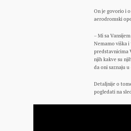
On je govorio i 
aerodromski ope
– Mi sa Vansije
Nemamo viška i t
predstavnicima 
njih kakve su nj
da oni saznaju u 
Detaljnije o tom
pogledati na sl